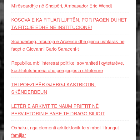
Mirëseardhje në Shqipëri, Ambasador Eric Wendt
KOSOVA E KA FITUAR LUFTËN, POR PAQEN DUHET
TA FITOJË EDHE NË INSTITUCIONE!
Scanderbeg, mburoja e Arbërisë dhe gjeniu ushtarak në
faqet e Giovanni Carlo Saraceni-t
Republika mbi interesat politike: sovraniteti i qytetarëve,
kushtetutshmëria dhe përgjegjësia shtetërore
TRI POEZI PËR GJERGJ KASTRIOTIN-
SKËNDERBEUN
LETËR E ARKIVIT TE NAUM PRIFTIT NË
PERVJETORIN E PARE TE DRAGO SILIQIT
Oxhaku, nga elementi arkitektonik te simboli i trungut
familjar