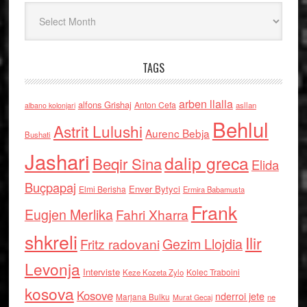
Arkiv
TAGS
arben llalla
alfons Grishaj
Anton Cefa
asllan
albano kolonjari
Behlul
Astrit Lulushi
Aurenc Bebja
Bushati
Jashari
dalip greca
Beqir Sina
Elida
Buçpapaj
Enver Bytyci
Elmi Berisha
Ermira Babamusta
Frank
Eugjen Merlika
Fahri Xharra
shkreli
Ilir
Gezim Llojdia
Fritz radovani
Levonja
Interviste
Kolec Traboini
Keze Kozeta Zylo
kosova
Kosove
nderroi jete
Marjana Bulku
ne
Murat Gecaj