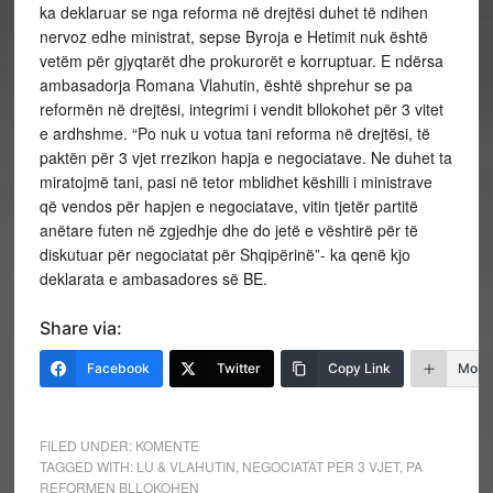
ka deklaruar se nga reforma në drejtësi duhet të ndihen
nervoz edhe ministrat, sepse Byroja e Hetimit nuk është
vetëm për gjyqtarët dhe prokurorët e korruptuar. E ndërsa
ambasadorja Romana Vlahutin, është shprehur se pa
reformën në drejtësi, integrimi i vendit bllokohet për 3 vitet
e ardhshme. “Po nuk u votua tani reforma në drejtësi, të
paktën për 3 vjet rrezikon hapja e negociatave. Ne duhet ta
miratojmë tani, pasi në tetor mblidhet këshilli i ministrave
që vendos për hapjen e negociatave, vitin tjetër partitë
anëtare futen në zgjedhje dhe do jetë e vështirë për të
diskutuar për negociatat për Shqipërinë”- ka qenë kjo
deklarata e ambasadores së BE.
Share via:
Facebook
Twitter
Copy Link
More
FILED UNDER:
KOMENTE
TAGGED WITH:
LU & VLAHUTIN
,
NEGOCIATAT PER 3 VJET
,
PA
REFORMEN BLLOKOHEN