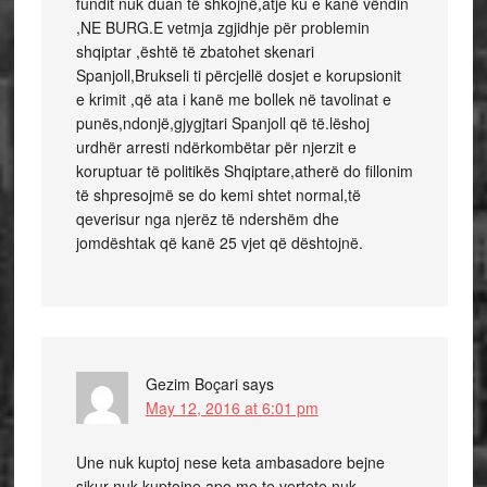
fundit nuk duan të shkojnë,atje ku e kanë vëndin
,NE BURG.E vetmja zgjidhje për problemin
shqiptar ,është të zbatohet skenari
Spanjoll,Brukseli ti përcjellë dosjet e korupsionit
e krimit ,që ata i kanë me bollek në tavolinat e
punës,ndonjë,gjygjtari Spanjoll që të.lëshoj
urdhër arresti ndërkombëtar për njerzit e
koruptuar të politikës Shqiptare,atherë do fillonim
të shpresojmë se do kemi shtet normal,të
qeverisur nga njerëz të ndershëm dhe
jomdështak që kanë 25 vjet që dështojnë.
Gezim Boçari
says
May 12, 2016 at 6:01 pm
Une nuk kuptoj nese keta ambasadore bejne
sikur nuk kuptojne apo me te vertete nuk