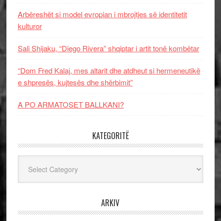
Arbëreshët si model evropian i mbrojtjes së identitetit
kulturor
Sali Shijaku, “Diego Rivera” shqiptar i artit tonë kombëtar
“Dom Fred Kalaj, mes altarit dhe atdheut si hermeneutikë
e shpresës, kujtesës dhe shërbimit”
A PO ARMATOSET BALLKANI?
KATEGORITË
Kategoritë
ARKIV