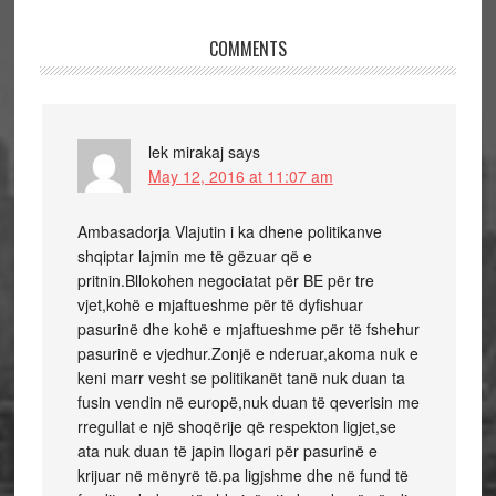
COMMENTS
lek mirakaj
says
May 12, 2016 at 11:07 am
Ambasadorja Vlajutin i ka dhene politikanve
shqiptar lajmin me të gëzuar që e
pritnin.Bllokohen negociatat për BE për tre
vjet,kohë e mjaftueshme për të dyfishuar
pasurinë dhe kohë e mjaftueshme për të fshehur
pasurinë e vjedhur.Zonjë e nderuar,akoma nuk e
keni marr vesht se politikanët tanë nuk duan ta
fusin vendin në europë,nuk duan të qeverisin me
rregullat e një shoqërije që respekton ligjet,se
ata nuk duan të japin llogari për pasurinë e
krijuar në mënyrë të.pa ligjshme dhe në fund të