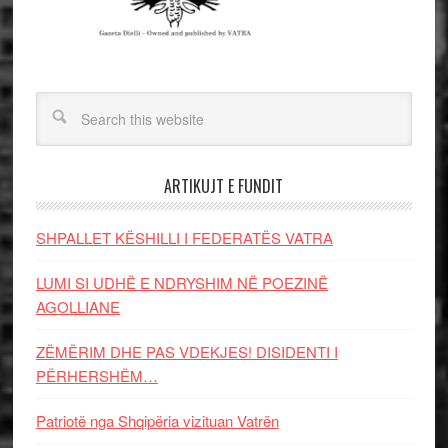
ARTIKUJT E FUNDIT
SHPALLET KËSHILLI I FEDERATËS VATRA
LUMI SI UDHË E NDRYSHIM NË POEZINË
AGOLLIANE
ZËMËRIM DHE PAS VDEKJES! DISIDENTI I
PËRHERSHËM…
Patriotë nga Shqipëria vizituan Vatrën