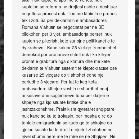
kuptojne se reforma ne drejtesi eshte e deshtuar
neqoftese procesi nuk fillon me kthimin e prones
tek i zoti. Sa per deklarimin e ambasadores
Romana Vlahutin se negociatat per ne BE
bllokohen per 3 vjet, ambasadorja perseri nuk
kupton se pikerisht kete sunojne politikanet e te
dy kraheve . Kane kaluar 25 vjet qe trumbetohet
demokrci por pronareve shteti nuk i ka kthyer
pronat e grabitura nga diktatura dhe me kete
deklarim te Vlahutin sistemit te kleptokracise ose
kusarise 25 vjeçare do ti shtohet edhe nje
periudhe 3 vjeçare. Per fat te keq keta
ambasadore kthejne veshin e shurdhet ndaj
ankesave dhe sugjerimeve tona per daljen e
shpejte nga kjo situate kritike dhe e
jashtzakonshme. Praktikisht qytetaret shqiptare
nuk kane se ku te trokasin, por mosha e re do
tentoje emigracionin se kudo qe te shkojne do
gjejne kushte ku te drejtt e njeriut zbatohen ne
nivel shume here me te mire se ne Shqiperi. Ne