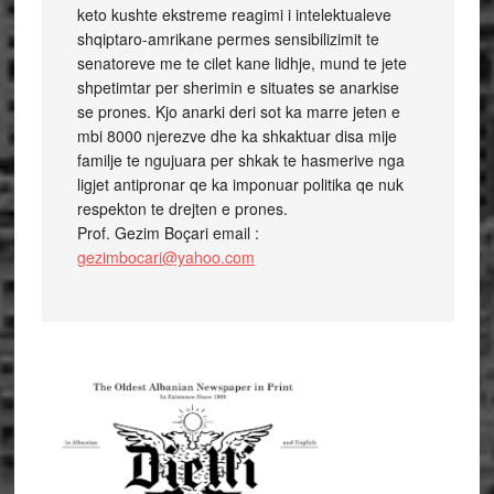
keto kushte ekstreme reagimi i intelektualeve
shqiptaro-amrikane permes sensibilizimit te
senatoreve me te cilet kane lidhje, mund te jete
shpetimtar per sherimin e situates se anarkise
se prones. Kjo anarki deri sot ka marre jeten e
mbi 8000 njerezve dhe ka shkaktuar disa mije
familje te ngujuara per shkak te hasmerive nga
ligjet antipronar qe ka imponuar politika qe nuk
respekton te drejten e prones.
Prof. Gezim Boçari email :
gezimbocari@yahoo.com