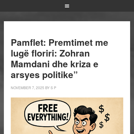
Pamflet: Premtimet me
lugë floriri: Zohran
Mamdani dhe kriza e
arsyes politike”
NOVEMBER 7, 2025
BY
S P