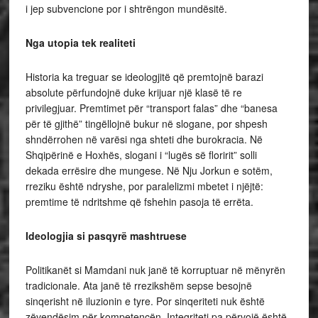
i jep subvencione por i shtrëngon mundësitë.
Nga utopia tek realiteti
Historia ka treguar se ideologjitë që premtojnë barazi
absolute përfundojnë duke krijuar një klasë të re
privilegjuar. Premtimet për “transport falas” dhe “banesa
për të gjithë” tingëllojnë bukur në slogane, por shpesh
shndërrohen në varësi nga shteti dhe burokracia. Në
Shqipërinë e Hoxhës, slogani i “lugës së floririt” solli
dekada errësire dhe mungese. Në Nju Jorkun e sotëm,
rreziku është ndryshe, por paralelizmi mbetet i njëjtë:
premtime të ndritshme që fshehin pasoja të errëta.
Ideologjia si pasqyrë mashtruese
Politikanët si Mamdani nuk janë të korruptuar në mënyrën
tradicionale. Ata janë të rrezikshëm sepse besojnë
sinqerisht në iluzionin e tyre. Por sinqeriteti nuk është
zëvendësim për kompetencën. Integriteti pa përvojë është