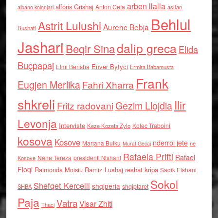
arben llalla
alfons Grishaj
Anton Cefa
asllan
albano kolonjari
Behlul
Astrit Lulushi
Aurenc Bebja
Bushati
Jashari
dalip greca
Beqir Sina
Elida
Buçpapaj
Enver Bytyci
Elmi Berisha
Ermira Babamusta
Frank
Eugjen Merlika
Fahri Xharra
shkreli
Ilir
Gezim Llojdia
Fritz radovani
Levonja
Interviste
Kolec Traboini
Keze Kozeta Zylo
kosova
Kosove
nderroi jete
Marjana Bulku
ne
Murat Gecaj
Rafaela Prifti
Rafael
Nene Tereza
Kosove
presidenti Nishani
Floqi
Raimonda Moisiu
Ramiz Lushaj
reshat kripa
Sadik Elshani
Sokol
Shefqet Kercelli
shqiperia
shqiptaret
SHBA
Paja
Vatra
Visar Zhiti
Thaci