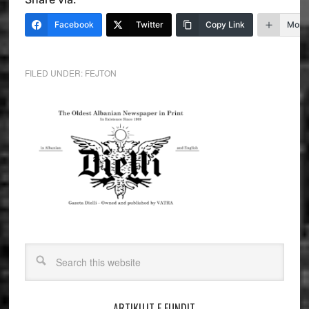
Facebook
Twitter
Copy Link
More
FILED UNDER:
FEJTON
ARTIKUJT E FUNDIT