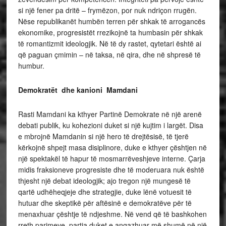
si një fener pa dritë – frymëzon, por nuk ndriçon rrugën.
Nëse republikanët humbën terren për shkak të arrogancës
ekonomike, progresistët rrezikojnë ta humbasin për shkak
të romantizmit ideologjik. Në të dy rastet, qytetari është ai
që paguan çmimin – në taksa, në qira, dhe në shpresë të
humbur.
Demokratët dhe kanioni Mamdani
Rasti Mamdani ka kthyer Partinë Demokrate në një arenë
debati publik, ku kohezioni duket si një kujtim i largët. Disa
e mbrojnë Mamdanin si një hero të drejtësisë, të tjerë
kërkojnë shpejt masa disiplinore, duke e kthyer çështjen në
një spektakël të hapur të mosmarrëveshjeve interne. Çarja
midis fraksioneve progresiste dhe të moderuara nuk është
thjesht një debat ideologjik; ajo tregon një mungesë të
qartë udhëheqjeje dhe strategjie, duke lënë votuesit të
hutuar dhe skeptikë për aftësinë e demokratëve për të
menaxhuar çështje të ndjeshme. Në vend që të bashkohen
rreth parimeve, partia duket e angazhuar më shumë në një