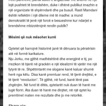
lojë pushteti të brendshëm, duke i dhënë publikut imazhin e
një organizate të shpërndarë dhe pa busull. Rasti Mamdani
është reflektim i një dileme më të madhe: a mund
demokratët të jenë një forcë e besueshme kur ndarjet e
brendshme mbizotërojnë rendin publik?
Mësimi që nuk mësohet kurrë
Qytetet që harrojnë historinë janë të dënuara ta përsërisin
atë në formë karikature.
Nju Jorku, me gjithë madhështinë dhe energjinë e tij, po
rrezikon të bjerë në grackën e një idealizmi të vjetër me një
fytyrë të re. Shpëtimtarët me slogane kanë kaluar shumë
herë nga këtu. Disa kanë premtuar rend, të tjerë drejtësi, e
të tjerë “revolucion”. Të gjithë, në fund, kanë lënë pas
zhgënjim. Në fund të ditës, qytetarët nuk duan të hanë me
lugë floriri. Ata duan të hanë me dinjitet, në një qytet ku
premtimet maten me rezultate dhe jo me retorikë.
Share via: