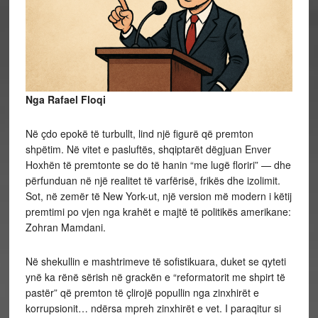
Nga Rafael Floqi
Në çdo epokë të turbullt, lind një figurë që premton
shpëtim. Në vitet e pasluftës, shqiptarët dëgjuan Enver
Hoxhën të premtonte se do të hanin “me lugë floriri” — dhe
përfunduan në një realitet të varfërisë, frikës dhe izolimit.
Sot, në zemër të New York-ut, një version më modern i këtij
premtimi po vjen nga krahët e majtë të politikës amerikane:
Zohran Mamdani.
Në shekullin e mashtrimeve të sofistikuara, duket se qyteti
ynë ka rënë sërish në grackën e “reformatorit me shpirt të
pastër” që premton të çlirojë popullin nga zinxhirët e
korrupsionit… ndërsa mpreh zinxhirët e vet. I paraqitur si