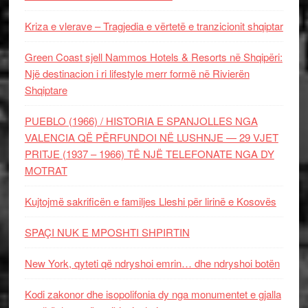
Kriza e vlerave – Tragjedia e vërtetë e tranzicionit shqiptar
Green Coast sjell Nammos Hotels & Resorts në Shqipëri:
Një destinacion i ri lifestyle merr formë në Rivierën
Shqiptare
PUEBLO (1966) / HISTORIA E SPANJOLLES NGA
VALENCIA QË PËRFUNDOI NË LUSHNJE — 29 VJET
PRITJE (1937 – 1966) TË NJË TELEFONATE NGA DY
MOTRAT
Kujtojmë sakrificën e familjes Lleshi për lirinë e Kosovës
SPAÇI NUK E MPOSHTI SHPIRTIN
New York, qyteti që ndryshoi emrin… dhe ndryshoi botën
Kodi zakonor dhe isopolifonia dy nga monumentet e gjalla