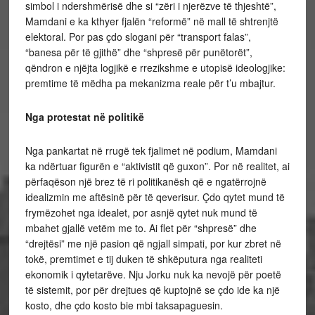
simbol i ndershmërisë dhe si “zëri i njerëzve të thjeshtë”,
Mamdani e ka kthyer fjalën “reformë” në mall të shtrenjtë
elektoral. Por pas çdo slogani për “transport falas”,
“banesa për të gjithë” dhe “shpresë për punëtorët”,
qëndron e njëjta logjikë e rrezikshme e utopisë ideologjike:
premtime të mëdha pa mekanizma reale për t’u mbajtur.
Nga protestat në politikë
Nga pankartat në rrugë tek fjalimet në podium, Mamdani
ka ndërtuar figurën e “aktivistit që guxon”. Por në realitet, ai
përfaqëson një brez të ri politikanësh që e ngatërrojnë
idealizmin me aftësinë për të qeverisur. Çdo qytet mund të
frymëzohet nga idealet, por asnjë qytet nuk mund të
mbahet gjallë vetëm me to. Ai flet për “shpresë” dhe
“drejtësi” me një pasion që ngjall simpati, por kur zbret në
tokë, premtimet e tij duken të shkëputura nga realiteti
ekonomik i qytetarëve. Nju Jorku nuk ka nevojë për poetë
të sistemit, por për drejtues që kuptojnë se çdo ide ka një
kosto, dhe çdo kosto bie mbi taksapaguesin.