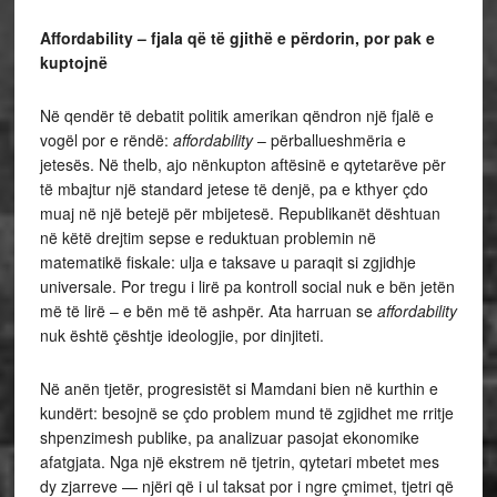
Affordability – fjala që të gjithë e përdorin, por pak e
kuptojnë
Në qendër të debatit politik amerikan qëndron një fjalë e
vogël por e rëndë:
affordability
– përballueshmëria e
jetesës. Në thelb, ajo nënkupton aftësinë e qytetarëve për
të mbajtur një standard jetese të denjë, pa e kthyer çdo
muaj në një betejë për mbijetesë. Republikanët dështuan
në këtë drejtim sepse e reduktuan problemin në
matematikë fiskale: ulja e taksave u paraqit si zgjidhje
universale. Por tregu i lirë pa kontroll social nuk e bën jetën
më të lirë – e bën më të ashpër. Ata harruan se
affordability
nuk është çështje ideologjie, por dinjiteti.
Në anën tjetër, progresistët si Mamdani bien në kurthin e
kundërt: besojnë se çdo problem mund të zgjidhet me rritje
shpenzimesh publike, pa analizuar pasojat ekonomike
afatgjata. Nga një ekstrem në tjetrin, qytetari mbetet mes
dy zjarreve — njëri që i ul taksat por i ngre çmimet, tjetri që