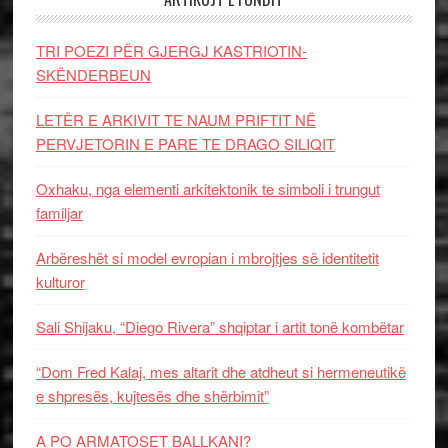
TRI POEZI PËR GJERGJ KASTRIOTIN-
SKËNDERBEUN
LETËR E ARKIVIT TE NAUM PRIFTIT NË
PERVJETORIN E PARE TE DRAGO SILIQIT
Oxhaku, nga elementi arkitektonik te simboli i trungut
familjar
Arbëreshët si model evropian i mbrojtjes së identitetit
kulturor
Sali Shijaku, “Diego Rivera” shqiptar i artit tonë kombëtar
“Dom Fred Kalaj, mes altarit dhe atdheut si hermeneutikë
e shpresës, kujtesës dhe shërbimit”
A PO ARMATOSET BALLKANI?