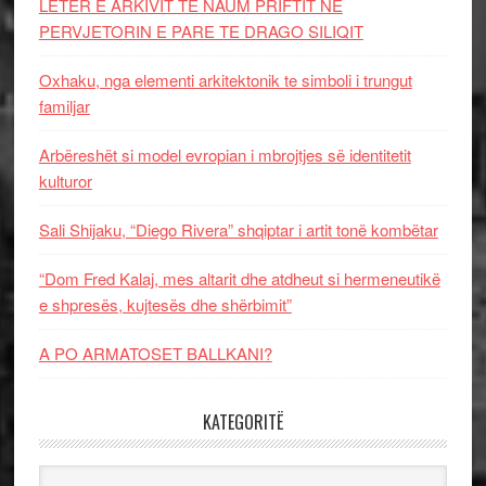
LETËR E ARKIVIT TE NAUM PRIFTIT NË
PERVJETORIN E PARE TE DRAGO SILIQIT
Oxhaku, nga elementi arkitektonik te simboli i trungut
familjar
Arbëreshët si model evropian i mbrojtjes së identitetit
kulturor
Sali Shijaku, “Diego Rivera” shqiptar i artit tonë kombëtar
“Dom Fred Kalaj, mes altarit dhe atdheut si hermeneutikë
e shpresës, kujtesës dhe shërbimit”
A PO ARMATOSET BALLKANI?
KATEGORITË
Kategoritë