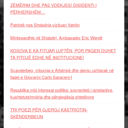
ZËMËRIM DHE PAS VDEKJES! DISIDENTI I
PËRHERSHËM…
Patriotë nga Shqipëria vizituan Vatrën
Mirëseardhje në Shqipëri, Ambasador Eric Wendt
KOSOVA E KA FITUAR LUFTËN, POR PAQEN DUHET
TA FITOJË EDHE NË INSTITUCIONE!
Scanderbeg, mburoja e Arbërisë dhe gjeniu ushtarak në
faqet e Giovanni Carlo Saraceni-t
Republika mbi interesat politike: sovraniteti i qytetarëve,
kushtetutshmëria dhe përgjegjësia shtetërore
TRI POEZI PËR GJERGJ KASTRIOTIN-
SKËNDERBEUN