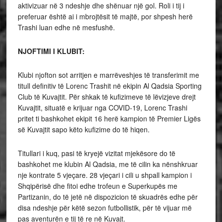
aktivizuar në 3 ndeshje dhe shënuar një gol. Roli i tij i
preferuar është ai i mbrojtësit të majtë, por shpesh herë
Trashi luan edhe në mesfushë.
NJOFTIMI I KLUBIT:
Klubi njofton sot arritjen e marrëveshjes të transferimit me
titull definitiv të Lorenc Trashit në ekipin Al Qadsia Sporting
Club të Kuvajtit. Për shkak të kufizimeve të lëvizjeve drejt
Kuvajtit, situatë e krijuar nga COVID-19, Lorenc Trashi
pritet ti bashkohet ekipit 16 herë kampion të Premier Ligës
së Kuvajtit sapo këto kufizime do të hiqen.
Titullari i kuq, pasi të kryejë vizitat mjekësore do të
bashkohet me klubin Al Qadsia, me të cilin ka nënshkruar
nje kontrate 5 vjeçare. 28 vjeçari i cili u shpall kampion i
Shqipërisë dhe fitoi edhe trofeun e Superkupës me
Partizanin, do të jetë në dispozicion të skuadrës edhe për
disa ndeshje për këtë sezon futbollistik, për të vijuar më
pas aventurën e tij të re në Kuvajt.