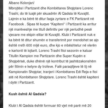
Albano Kolonjari/
Mbrojtësi i Partizanit dhe Kombëtares Shqiptare Lorenc
Trashi, do të luajë për skuadrën Al Qadsia të Kuvajtit.
Lajmin e ka bërë të ditur faqja zyrtare e FK Partizanit në
Facebook . Sipas të kuqve “Kapiteni” i Partizanit ka arritur
një marëveshje me titull definitiv per një periudhë pesë
vjecare me ekipin elitar të Kuvajtit. Klubi i Partizanit nuk e
ka bërë të ditur shumën e transferimit por mendohet se ajo
është rreth 600 mijë euro, dhe kjo e mbështetur në vlerën
e kartonit të lojtarit. Lorenc Trashi fitoi sezonin e kaluar
Titullin Kampion me Partizanin dhe Super Kupën e
Shqipërisë, duke dhënë një kontribut të jashtëzakonshëm
për fitimin e ketyre dy trofeve. Falë paraqitjeve të tij në
Kampionatin Shqiptar, tranjeri i Kombëtares Edi Reja e ftoi
atë në Kombëtaren Shqiptare. Lorenc Trashi është kapiteni
i dytë i Partizanit.
Kush është Al Qadsia?
Klubi i Al Qadsia është formuar 60 vjet më parë më 20