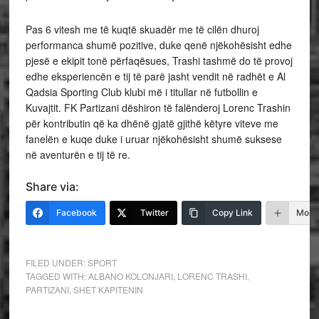
Pas 6 vitesh me të kuqtë skuadër me të cilën dhuroj
performanca shumë pozitive, duke qenë njëkohësisht edhe
pjesë e ekipit tonë përfaqësues, Trashi tashmë do të provoj
edhe eksperiencën e tij të parë jasht vendit në radhët e Al
Qadsia Sporting Club klubi më i titullar në futbollin e
Kuvajtit. FK Partizani dëshiron të falënderoj Lorenc Trashin
për kontributin që ka dhënë gjatë gjithë këtyre viteve me
fanelën e kuqe duke i uruar njëkohësisht shumë suksese
në aventurën e tij të re.
Share via:
Facebook
Twitter
Copy Link
More
FILED UNDER:
SPORT
TAGGED WITH:
ALBANO KOLONJARI
,
LORENC TRASHI
,
PARTIZANI
,
SHET KAPITENIN