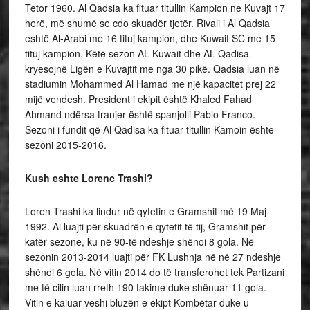
Tetor 1960. Al Qadsia ka fituar titullin Kampion ne Kuvajt 17
herë, më shumë se cdo skuadër tjetër. Rivali i Al Qadsia
eshtë Al-Arabi me 16 tituj kampion, dhe Kuwait SC me 15
tituj kampion. Këtë sezon AL Kuwait dhe AL Qadisa
kryesojnë Ligën e Kuvajtit me nga 30 pikë. Qadsia luan në
stadiumin Mohammed Al Hamad me një kapacitet prej 22
mijë vendesh. President i ekipit është Khaled Fahad
Ahmand ndërsa tranjer është spanjolli Pablo Franco.
Sezoni i fundit që Al Qadisa ka fituar titullin Kamoin ështe
sezoni 2015-2016.
Kush eshte Lorenc Trashi?
Loren Trashi ka lindur në qytetin e Gramshit më 19 Maj
1992. Ai luajti për skuadrën e qytetit të tij, Gramshit për
katër sezone, ku në 90-të ndeshje shënoi 8 gola. Në
sezonin 2013-2014 luajti për FK Lushnja në në 27 ndeshje
shënoi 6 gola. Në vitin 2014 do të transferohet tek Partizani
me të cilin luan rreth 190 takime duke shënuar 11 gola.
Vitin e kaluar veshi bluzën e ekipt Kombëtar duke u