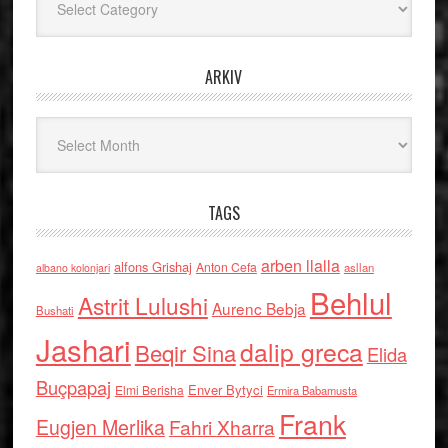
ARKIV
Arkiv
TAGS
arben llalla
alfons Grishaj
Anton Cefa
asllan
albano kolonjari
Behlul
Astrit Lulushi
Aurenc Bebja
Bushati
Jashari
dalip greca
Beqir Sina
Elida
Buçpapaj
Enver Bytyci
Elmi Berisha
Ermira Babamusta
Frank
Eugjen Merlika
Fahri Xharra