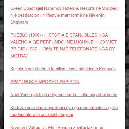
Green Coast sjell Nammos Hotels & Resorts në Shqipëri:
Një destinacion i ri lifestyle merr formë në Rivierën
Shqiptare
PUEBLO (1966) / HISTORIA E SPANJOLLES NGA
VALENCIA QË PËRFUNDOI NË LUSHNJE — 29 VJET
PRITJE (1937 – 1966) TË NJË TELEFONATE NGA DY
MOTRAT
Kujtojmë sakrificën e familjes Lleshi për lirinë e Kosovës
SPAÇI NUK E MPOSHTI SHPIRTIN
New York, qyteti që ndryshoi emrin… dhe ndryshoi botën
Kodi zakonor dhe isopolifonia dy nga monumentet e gjalla
madhështore të antikitetit shqiptar
Kryetari i Vatrës Dr. Elmi Berisha zhvilloi takim në