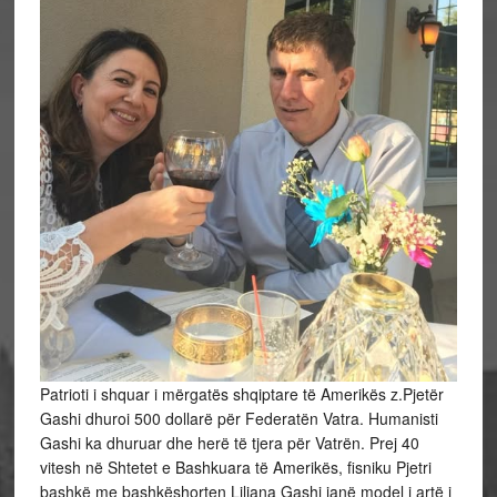
Patrioti i shquar i mërgatës shqiptare të Amerikës z.Pjetër
Gashi dhuroi 500 dollarë për Federatën Vatra. Humanisti
Gashi ka dhuruar dhe herë të tjera për Vatrën. Prej 40
vitesh në Shtetet e Bashkuara të Amerikës, fisniku Pjetri
bashkë me bashkëshorten Liljana Gashi janë model i artë i