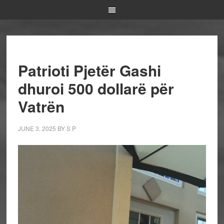
Patrioti Pjetër Gashi
dhuroi 500 dollarë për
Vatrën
JUNE 3, 2025
BY
S P