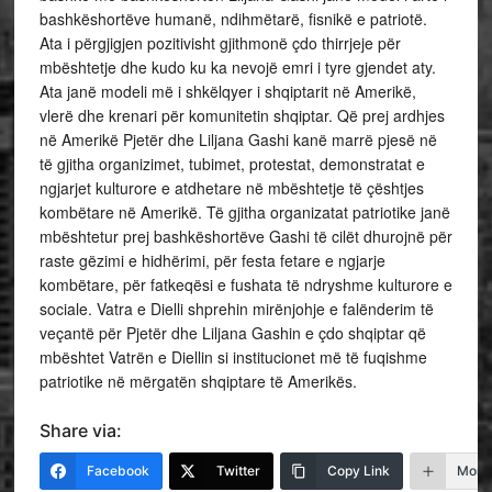
bashkëshortëve humanë, ndihmëtarë, fisnikë e patriotë.
Ata i përgjigjen pozitivisht gjithmonë çdo thirrjeje për
mbështetje dhe kudo ku ka
nevojë emri i tyre gjendet aty.
Ata janë modeli më i shkëlqyer i shqiptarit në Amerikë,
vlerë dhe krenari për komunitetin shqiptar. Që prej ardhjes
në Amerikë Pjetër dhe Liljana Gashi kanë marrë pjesë në
të gjitha organizimet, tubimet, protestat, demonstratat e
ngjarjet kulturore e atdhetare në mbështetje të çështjes
kombëtare në Amerikë. Të gjitha organizatat patriotike janë
mbështetur prej bashkëshortëve Gashi të cilët dhurojnë për
raste gëzimi e hidhërimi, për festa fetare e ngjarje
kombëtare, për fatkeqësi e fushata të ndryshme kulturore e
sociale. Vatra e Dielli shprehin mirënjohje e falënderim të
veçantë për Pjetër dhe Liljana Gashin e çdo shqiptar që
mbështet Vatrën e Diellin si institucionet më të fuqishme
patriotike në mërgatën shqiptare të Amerikës.
Share via:
Facebook
Twitter
Copy Link
More