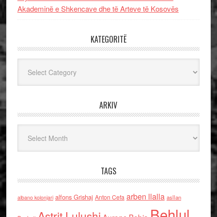
Akademinë e Shkencave dhe të Arteve të Kosovës
KATEGORITË
Kategoritë
ARKIV
Arkiv
TAGS
arben llalla
alfons Grishaj
Anton Cefa
asllan
albano kolonjari
Behlul
Astrit Lulushi
Aurenc Bebja