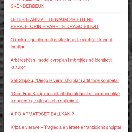
SKËNDERBEUN
LETËR E ARKIVIT TE NAUM PRIFTIT NË
PERVJETORIN E PARE TE DRAGO SILIQIT
Oxhaku, nga elementi arkitektonik te simboli i trungut
familjar
Arbëreshët si model evropian i mbrojtjes së identitetit
kulturor
Sali Shijaku, “Diego Rivera” shqiptar i artit tonë kombëtar
“Dom Fred Kalaj, mes altarit dhe atdheut si hermeneutikë
e shpresës, kujtesës dhe shërbimit”
A PO ARMATOSET BALLKANI?
Kriza e vlerave – Tragjedia e vërtetë e tranzicionit shqiptar