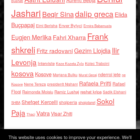
Bushati
Jashari
dalip greca
Beqir Sina
Elida
Buçpapaj
Enver Bytyci
Elmi Berisha
Ermira Babamusta
Frank
Eugjen Merlika
Fahri Xharra
shkreli
Ilir
Gezim Llojdia
Fritz radovani
Levonja
Interviste
Kolec Traboini
Keze Kozeta Zylo
kosova
Kosove
nderroi jete
Marjana Bulku
ne
Murat Gecaj
Rafaela Prifti
Rafael
Nene Tereza
Kosove
presidenti Nishani
Floqi
Raimonda Moisiu
Ramiz Lushaj
reshat kripa
Sadik Elshani
Sokol
Shefqet Kercelli
shqiperia
shqiptaret
SHBA
Paja
Vatra
Visar Zhiti
Thaci
This website uses cookies to improve your experience. We'll