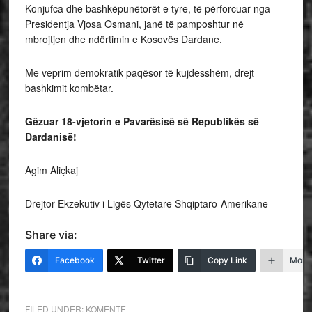
Konjufca dhe bashkëpunëtorët e tyre, të përforcuar nga
Presidentja Vjosa Osmani, janë të pamposhtur në
mbrojtjen dhe ndërtimin e Kosovës Dardane.
Me veprim demokratik paqësor të kujdesshëm, drejt
bashkimit kombëtar.
Gëzuar 18-vjetorin e Pavarësisë së Republikës së
Dardanisë!
Agim Aliçkaj
Drejtor Ekzekutiv i Ligës Qytetare Shqiptaro-Amerikane
Share via:
Facebook
Twitter
Copy Link
More
FILED UNDER:
KOMENTE