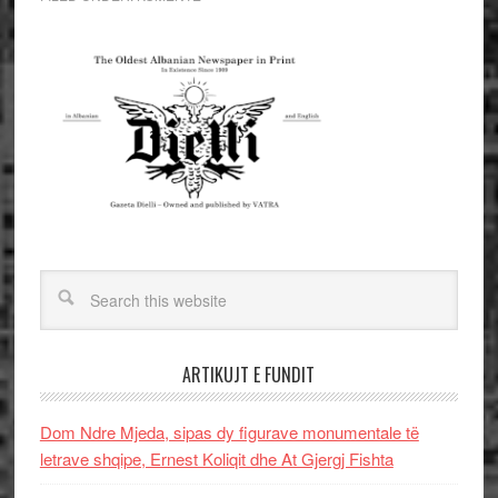
ARTIKUJT E FUNDIT
Dom Ndre Mjeda, sipas dy figurave monumentale të
letrave shqipe, Ernest Koliqit dhe At Gjergj Fishta