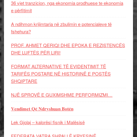
36 vjet tranzicion, nga ekonomia prodhuese te ekonomia
e përfitimit
A ndihmon krijimtaria në zbulimin e potencialeve të
fshehura?
PROF. AHMET QERIQI DHE EPOKA E REZISTENCЁS
DHE LUFTЁS PЁR LIRI!
FORMAT ALTERNATIVE TË EVIDENTIMIT TË
TARIFËS POSTARE NË HISTORINË E POSTËS
SHQIPTARE
NJË SPROVË E GUXIMSHME PERFORMIZMI…
𝐕𝐞𝐧𝐝𝐢𝐦𝐞𝐭 𝐐𝐞̈ 𝐍𝐝𝐫𝐲𝐬𝐡𝐮𝐚𝐧 𝐁𝐨𝐭𝐞̈𝐧
Lek Gjolaj – kalorësi fisnik i Malësisë
FEDERATA VATRA SHPALLË KRYESINË