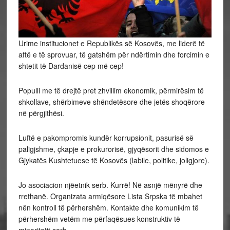
Urime institucionet e Republikës së Kosovës, me liderë të
aftë e të sprovuar, të gatshëm për ndërtimin dhe forcimin e
shtetit të Dardanisë cep më cep!
Populli me të drejtë pret zhvillim ekonomik, përmirësim të
shkollave, shërbimeve shëndetësore dhe jetës shoqërore
në përgjithësi.
Luftë e pakompromis kundër korrupsionit, pasurisë së
paligjshme, çkapje e prokurorisë, gjyqësorit dhe sidomos e
Gjykatës Kushtetuese të Kosovës (labile, politike, joligjore).
Jo asociacion njëetnik serb. Kurrë! Në asnjë mënyrë dhe
rrethanë. Organizata armiqësore Lista Srpska të mbahet
nën kontroll të përhershëm. Kontakte dhe komunikim të
përhershëm vetëm me përfaqësues konstruktiv të