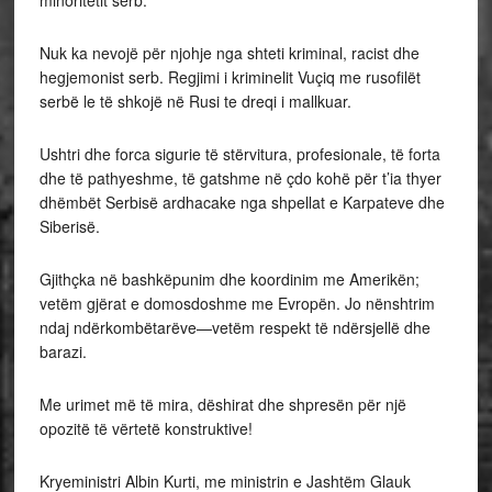
minoritetit serb.
Nuk ka nevojë për njohje nga shteti kriminal, racist dhe
hegjemonist serb. Regjimi i kriminelit Vuçiq me rusofilët
serbë le të shkojë në Rusi te dreqi i mallkuar.
Ushtri dhe forca sigurie të stërvitura, profesionale, të forta
dhe të pathyeshme, të gatshme në çdo kohë për t’ia thyer
dhëmbët Serbisë ardhacake nga shpellat e Karpateve dhe
Siberisë.
Gjithçka në bashkëpunim dhe koordinim me Amerikën;
vetëm gjërat e domosdoshme me Evropën. Jo nënshtrim
ndaj ndërkombëtarëve—vetëm respekt të ndërsjellë dhe
barazi.
Me urimet më të mira, dëshirat dhe shpresën për një
opozitë të vërtetë konstruktive!
Kryeministri Albin Kurti, me ministrin e Jashtëm Glauk