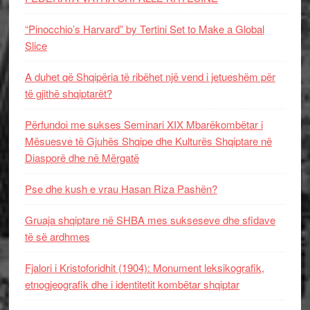
“Pinocchio’s Harvard” by Tertini Set to Make a Global
Slice
A duhet që Shqipëria të ribëhet një vend i jetueshëm për
të gjithë shqiptarët?
Përfundoi me sukses Seminari XIX Mbarëkombëtar i
Mësuesve të Gjuhës Shqipe dhe Kulturës Shqiptare në
Diasporë dhe në Mërgatë
Pse dhe kush e vrau Hasan Riza Pashën?
Gruaja shqiptare në SHBA mes sukseseve dhe sfidave
të së ardhmes
Fjalori i Kristoforidhit (1904): Monument leksikografik,
etnogjeografik dhe i identitetit kombëtar shqiptar