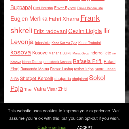
Buçpapaj
Enver Bytyci
Elmi Berisha
Ermira Babamusta
Frank
Eugjen Merlika
Fahri Xharra
shkreli
Ilir
Gezim Llojdia
Fritz radovani
Levonja
Interviste
Kolec Traboini
Keze Kozeta Zylo
kosova
Kosove
nderroi jete
Marjana Bulku
ne
Murat Gecaj
Rafaela Prifti
Rafael
Nene Tereza
Kosove
presidenti Nishani
Floqi
Raimonda Moisiu
Ramiz Lushaj
reshat kripa
Sadik Elshani
Sokol
Shefqet Kercelli
shqiperia
shqiptaret
SHBA
Paja
Vatra
Visar Zhiti
Thaci
This website uses cookies to improve your experience. We'll
assume you're ok with this, but you can opt-out if you wish.
Cookie settings
Log in
ACCEPT