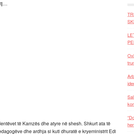
etj…
TR
SK
LE
PE
Oxh
tru
Arb
iden
Sal
ko
“Do
dentëvet të Kamzës dhe atyre në shesh. Shkurt ata të
her
agogëve dhe ardhja si kuti dhuratë e kryeministrit Edi