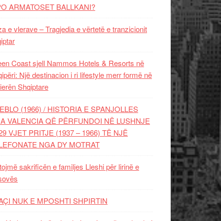
PO ARMATOSET BALLKANI?
za e vlerave – Tragjedia e vërtetë e tranzicionit
iptar
en Coast sjell Nammos Hotels & Resorts në
ipëri: Një destinacion i ri lifestyle merr formë në
ierën Shqiptare
EBLO (1966) / HISTORIA E SPANJOLLES
A VALENCIA QË PËRFUNDOI NË LUSHNJE
29 VJET PRITJE (1937 – 1966) TË NJË
LEFONATE NGA DY MOTRAT
tojmë sakrificën e familjes Lleshi për lirinë e
sovës
AÇI NUK E MPOSHTI SHPIRTIN