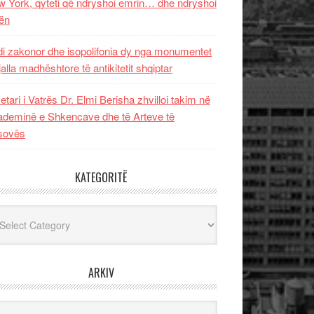
 York, qyteti që ndryshoi emrin… dhe ndryshoi
ën
i zakonor dhe isopolifonia dy nga monumentet
jalla madhështore të antikitetit shqiptar
etari i Vatrës Dr. Elmi Berisha zhvilloi takim në
deminë e Shkencave dhe të Arteve të
sovës
KATEGORITË
egoritë
ARKIV
iv