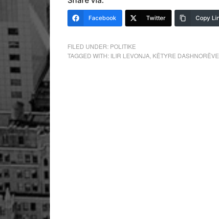
Share via:
Facebook
Twitter
Copy Li
FILED UNDER:
POLITIKE
TAGGED WITH:
ILIR LEVONJA
,
KËTYRE DASHNORËVE