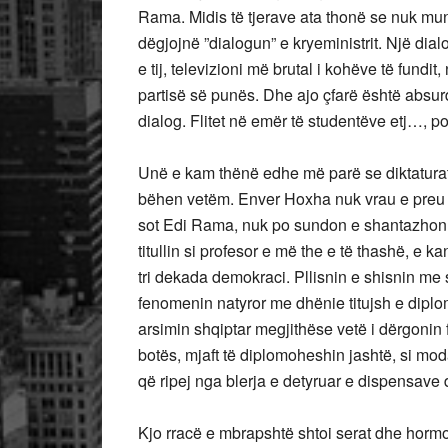
Rama. Midis të tjerave ata thonë se nuk mund
dëgjojnë ”dialogun” e kryeministrit. Një d
e tij, televizioni më brutal i kohëve të fundit
partisë së punës. Dhe ajo çfarë është absu
dialog. Flitet në emër të studentëve etj…, po 
Unë e kam thënë edhe më parë se diktaturat,
bëhen vetëm. Enver Hoxha nuk vrau e preu ve
sot Edi Rama, nuk po sundon e shantazhon i
titullin si profesor e më the e të thashë, e 
tri dekada demokraci. Pllisnin e shisnin m
fenomenin natyror me dhënie titujsh e diplom
arsimin shqiptar megjithëse vetë i dërgonin 
botës, mjaft të diplomoheshin jashtë, si mo
që ripej nga blerja e detyruar e dispensave
Kjo rracë e mbrapshtë shtoi serat dhe horm