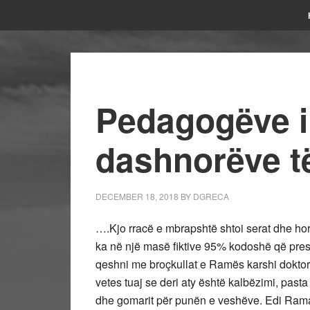
Pedagogëve il
dashnorëve të
DECEMBER 18, 2018
BY
DGRECA
….Kjo rracë e mbrapshtë shtoi serat dhe ho
ka në një masë fiktive 95% kodoshë që presi
qeshni me broçkullat e Ramës karshi doktora
vetes tuaj se deri aty është kalbëzimi, pasta 
dhe gomarit për punën e veshëve. Edi Rama ka