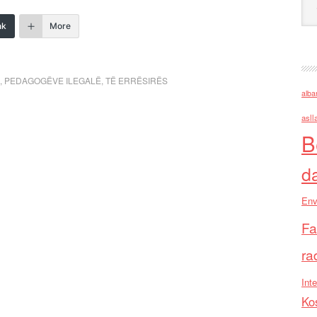
nk
More
,
PEDAGOGËVE ILEGALË
,
TË ERRËSIRËS
alba
asll
B
d
Env
Fa
ra
Inte
Ko