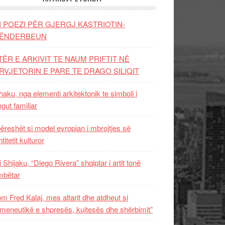
I POEZI PËR GJERGJ KASTRIOTIN-
ËNDERBEUN
TËR E ARKIVIT TE NAUM PRIFTIT NË
RVJETORIN E PARE TE DRAGO SILIQIT
aku, nga elementi arkitektonik te simboli i
ngut familjar
ëreshët si model evropian i mbrojtjes së
titetit kulturor
i Shijaku, “Diego Rivera” shqiptar i artit tonë
mbëtar
m Fred Kalaj, mes altarit dhe atdheut si
meneutikë e shpresës, kujtesës dhe shërbimit”