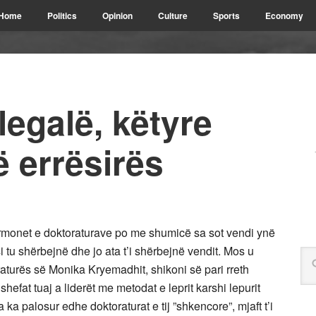
Home
Politics
Opinion
Culture
Sports
Economy
egalë, këtyre
 errësirës
rmonet e doktoraturave po me shumicë sa sot vendi ynë
 tu shërbejnë dhe jo ata t’i shërbejnë vendit. Mos u
turës së Monika Kryemadhit, shikoni së pari rreth
shefat tuaj a liderët me metodat e leprit karshi lepurit
 palosur edhe doktoraturat e tij ”shkencore”, mjaft t’i