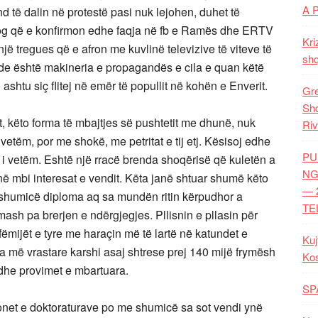
A 
 të dalin në protestë pasi nuk lejohen, duhet të
ialog që e konfirmon edhe faqja në fb e Ramës dhe ERTV
Kri
, një tregues që e afron me kuvlinë televizive të viteve të
shq
rde është makineria e propagandës e cila e quan këtë
ashtu siç flitej në emër të popullit në kohën e Enverit.
Gre
Shq
 këto forma të mbajtjes së pushtetit me dhunë, nuk
Riv
tëm, por me shokë, me petritat e tij etj. Kësisoj edhe
PU
 vetëm. Eshtë një rracë brenda shoqërisë që kuletën a
NG
kanë mbi interesat e vendit. Këta janë shtuar shumë këto
— 
e shumicë diploma aq sa mundën ritin kërpudhor a
TE
ash pa brerjen e ndërgjegjes. Pllisnin e pllasin për
fëmijët e tyre me haraçin më të lartë në katundet e
Kuj
da më vrastare karshi asaj shtrese prej 140 mijë frymësh
Ko
 dhe provimet e mbartuara.
SP
onet e doktoraturave po me shumicë sa sot vendi ynë