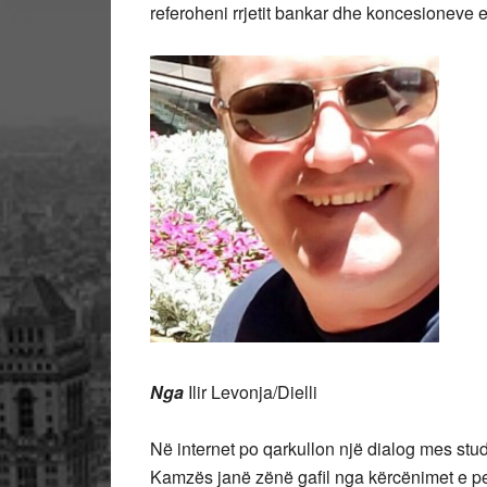
referoheni rrjetit bankar dhe koncesioneve 
Nga
Ilir Levonja/Dielli
Në internet po qarkullon një dialog mes stu
Kamzës janë zënë gafil nga kërcënimet e ped