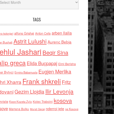
TAGS
arben llalla
alfons Grishaj
Anton Cefa
no kolonjari
Astrit Lulushi
Aurenc Bebja
an Bushati
ehlul Jashari
Beqir Sina
alip greca
Elida Buçpapaj
Elmi Berisha
Eugjen Merlika
er Bytyci
Ermira Babamusta
Frank shkreli
hri Xharra
Fritz
Ilir Levonja
Gezim Llojdia
dovani
kosova
rviste
Kolec Traboini
Keze Kozeta Zylo
sove
nderroi jete
Marjana Bulku
ne Kosove
Murat Gecaj