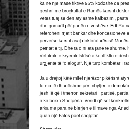
ka në një masë fiktive 95% kodoshë që presi
qeshni me broçkullat e Ramës karshi doktora
vetes tuaj se deri aty është kalbëzimi, pasta 
dhe gomarit për punën e veshëve. Edi Rama ka
referoheni rrjetit bankar dhe koncesioneve 
perverse karshi asaj doktoraturës së Monës. 
petritët e tij. Dhe ta dini ata janë të shumt
rrethimin e kryeministrisë a konfliktin e dësh
urgjente të ”dialogut”. Një turp kombëtar i r
Ja u drejtoj këtë mllef njerëzor pikërisht a
forma të dhunëshme për mbytjen e demokra
jeshilë që i tmerron sekretari i partisë, part
a ka borxh Shqipëria. Vendi që sot konkreti
arka me para në blerjen e filmave nga Anado
quan një Fatos poet shqiptar.