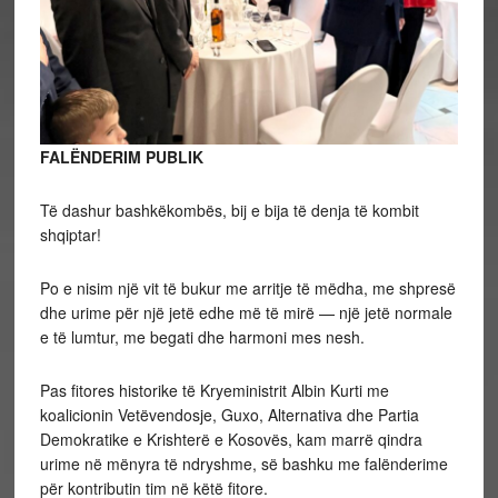
FALËNDERIM PUBLIK
Të dashur bashkëkombës, bij e bija të denja të kombit
shqiptar!
Po e nisim një vit të bukur me arritje të mëdha, me shpresë
dhe urime për një jetë edhe më të mirë — një jetë normale
e të lumtur, me begati dhe harmoni mes nesh.
Pas fitores historike të Kryeministrit Albin Kurti me
koalicionin Vetëvendosje, Guxo, Alternativa dhe Partia
Demokratike e Krishterë e Kosovës, kam marrë qindra
urime në mënyra të ndryshme, së bashku me falënderime
për kontributin tim në këtë fitore.