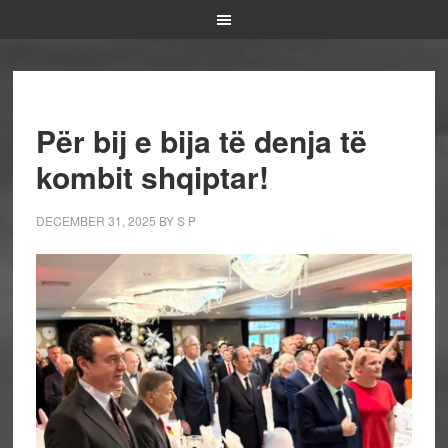
Për bij e bija të denja të
kombit shqiptar!
DECEMBER 31, 2025
BY
S P