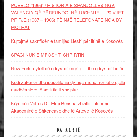
PUEBLO (1966) / HISTORIA E SPANJOLLES NGA
VALENCIA QË PËRFUNDOI NË LUSHNJE — 29 VJET
PRITJE (1937 – 1966) TË NJË TELEFONATE NGA DY
MOTRAT
Kujtojmë sakrificën e familjes Lleshi për lirinë e Kosovës
SPAÇI NUK E MPOSHTI SHPIRTIN
New York, qyteti që ndryshoi emrin… dhe ndryshoi botën
Kodi zakonor dhe isopolifonia dy nga monumentet e gjalla
madhështore të antikitetit shqiptar
Kryetari i Vatrës Dr. Elmi Berisha zhvilloi takim në
Akademinë e Shkencave dhe të Arteve të Kosovës
KATEGORITË