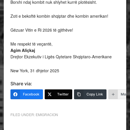
Borxhi ndaj kombit nuk shlyhet kurrë plotësisht.
Zoti e bekoftë kombin shqiptar dhe kombin amerikan!
Gëzuar Vitin e Ri 2026 të gjithëve!
Me respekt të veçantë,
Agim Aliçkaj
Drejtor Ekzekutiv i Ligës Qytetare Shqiptaro-Amerikane
New York, 31 dhjetor 2025
Share via:
Facebook
Twitter
Copy Link
More
FILED UNDER:
EMIGRACION