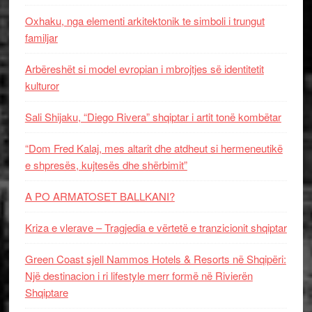
Oxhaku, nga elementi arkitektonik te simboli i trungut
familjar
Arbëreshët si model evropian i mbrojtjes së identitetit
kulturor
Sali Shijaku, “Diego Rivera” shqiptar i artit tonë kombëtar
“Dom Fred Kalaj, mes altarit dhe atdheut si hermeneutikë
e shpresës, kujtesës dhe shërbimit”
A PO ARMATOSET BALLKANI?
Kriza e vlerave – Tragjedia e vërtetë e tranzicionit shqiptar
Green Coast sjell Nammos Hotels & Resorts në Shqipëri:
Një destinacion i ri lifestyle merr formë në Rivierën
Shqiptare