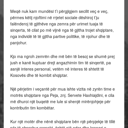
Meqë nuk kam mundësi t’i përgjigjem secilit veç e veç,
përmes këtij njoftimi në rrjetet sociale dëshiroj t’ju
falënderoj të gjithëve nga zemra për urimet tuaja të
sinqerta, të cilat po më vijnë nga të gjitha trojet shqiptare,
nga individë të të gjitha partive politike, të njohur dhe të
panjohur.
Kjo ma ngroh zemrën dhe më bën të besoj se shumë prej
jush e kanë kuptuar drejt angazhimin tim të sinqertë, pa
asnjë interes personal, vetëm në interes të shtetit të
Kosovës dhe të kombit shqiptar.
Një përjetim i veçantë për mua ishte vizita në zyrën time e
motrës shqiptare nga Peja, znj. Servete Haxhiajdini, e cila
më dhuroi një buqetë me lule si shenjë mirënjohjeje për
kontributin tim kombëtar.
Kur një motër dhe nënë shqiptare bën një përpjekje të tillë
për të shprehur respekt, është një nder dhe krenari e