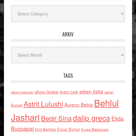
Kategoritë
ARKIV
Arkiv
TAGS
arben llalla
alfons Grishaj
Anton Cefa
asllan
albano kolonjari
Behlul
Astrit Lulushi
Aurenc Bebja
Bushati
Jashari
dalip greca
Beqir Sina
Elida
Buçpapaj
Enver Bytyci
Elmi Berisha
Ermira Babamusta