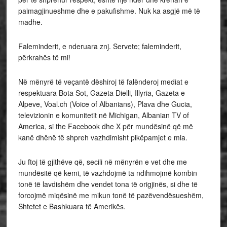
paimagjinueshme dhe e pakufishme. Nuk ka asgjë më të
madhe.
Faleminderit, e nderuara znj. Servete; faleminderit,
përkrahës të mi!
Në mënyrë të veçantë dëshiroj të falënderoj mediat e
respektuara Bota Sot, Gazeta Dielli, Illyria, Gazeta e
Alpeve, Voal.ch (Voice of Albanians), Plava dhe Gucia,
televizionin e komunitetit në Michigan, Albanian TV of
America, si the Facebook dhe X për mundësinë që më
kanë dhënë të shpreh vazhdimisht pikëpamjet e mia.
Ju ftoj të gjithëve që, secili në mënyrën e vet dhe me
mundësitë që kemi, të vazhdojmë ta ndihmojmë kombin
tonë të lavdishëm dhe vendet tona të origjinës, si dhe të
forcojmë miqësinë me mikun tonë të pazëvendësueshëm,
Shtetet e Bashkuara të Amerikës.