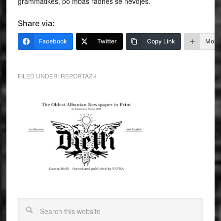
grammatikes, po mbas radhes se névojes.
Share via:
Facebook
Twitter
Copy Link
More
FILED UNDER:
REPORTAZH