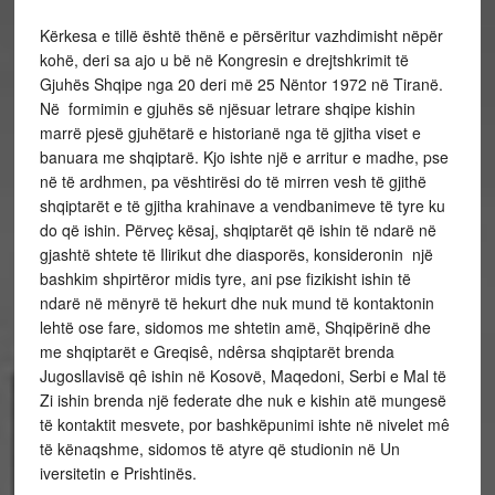
Kërkesa e tillë është thënë e përsëritur vazhdimisht nëpër
kohë, deri sa ajo u bë në Kongresin e drejtshkrimit të
Gjuhës Shqipe nga 20 deri më 25 Nëntor 1972 në Tiranë.
Në formimin e gjuhës së njësuar letrare shqipe kishin
marrë pjesë gjuhëtarë e historianë nga të gjitha viset e
banuara me shqiptarë. Kjo ishte një e arritur e madhe, pse
në të ardhmen, pa vështirësi do të mirren vesh të gjithë
shqiptarët e të gjitha krahinave a vendbanimeve të tyre ku
do që ishin. Përveç kësaj, shqiptarët që ishin të ndarë në
gjashtë shtete të Ilirikut dhe diasporës, konsideronin një
bashkim shpirtëror midis tyre, ani pse fizikisht ishin të
ndarë në mënyrë të hekurt dhe nuk mund të kontaktonin
lehtë ose fare, sidomos me shtetin amë, Shqipërinë dhe
me shqiptarët e Greqisê, ndêrsa shqiptarët brenda
Jugosllavisë qê ishin në Kosovë, Maqedoni, Serbi e Mal të
Zi ishin brenda një federate dhe nuk e kishin atë mungesë
të kontaktit mesvete, por bashkëpunimi ishte në nivelet mê
të kënaqshme, sidomos të atyre që studionin në Un
iversitetin e Prishtinës.