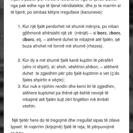
nga pak edhe nga të tjerat nëndialekte; dhe jo te marrim si
të bjerë, po simbas këtyre rregullave (kanuneve):
Kur një fjalë perdorhet në shumë mënyra, po mban
gjithmonë afrërsisht një zë (rrënjë) – si
bor
a, z
bor
a,
d
bor
a, etj. – atëherë duhet te mbajmë atë fjalën, që
buza afrohet në formë më shumë (rhezes).
Kur dy a më shumë fjalë kanë kuptim të përafërt
(afro ni shpirt), si: shoh, vështron,shikon, – atëherë
duhet te zgjedhim për çdo fjalë kuptimin e vet (ç’do
fjales shpirtin e véçte);
Kur nuk e njohim rendin dhe kemi liri të zgjedhim,
atëhere kuptohet pa thënë që është nevojë të
mbajmë atë fjalën kujt zëri tingëllon më ëmbël
veshin.
Një tjetër here do të tregojmë dhe rregullat sipas të cilave
lypset: të nxjerrim (krijojmë) fjalë të reja, të përpunojmë
gjuhën.