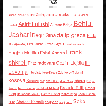
TAGS
arben llalla
alfons Grishaj
Anton Cefa
asllan
albano kolonjari
Behlul
Astrit Lulushi
Aurenc Bebja
Bushati
Jashari
dalip greca
Beqir Sina
Elida
Buçpapaj
Enver Bytyci
Elmi Berisha
Ermira Babamusta
Frank
Eugjen Merlika
Fahri Xharra
shkreli
Ilir
Gezim Llojdia
Fritz radovani
Levonja
Interviste
Kolec Traboini
Keze Kozeta Zylo
kosova
Kosove
nderroi jete
Marjana Bulku
ne
Murat Gecaj
Rafaela Prifti
Rafael
Nene Tereza
Kosove
presidenti Nishani
Floqi
Raimonda Moisiu
Ramiz Lushaj
reshat kripa
Sadik Elshani
Sokol
Shefqet Kercelli
shqiperia
shqiptaret
SHBA