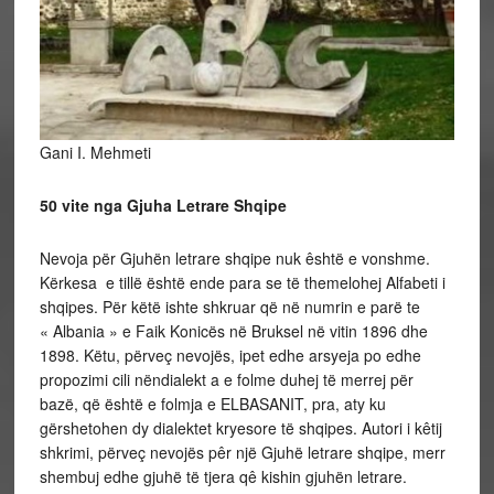
Gani I. Mehmeti
50 vite nga Gjuha Letrare Shqipe
Nevoja për Gjuhën letrare shqipe nuk êshtë e vonshme.
Kërkesa e tillë është ende para se të themelohej Alfabeti i
shqipes. Për këtë ishte shkruar që në numrin e parë te
« Albania » e Faik Konicës në Bruksel në vitin 1896 dhe
1898. Këtu, përveç nevojës, ipet edhe arsyeja po edhe
propozimi cili nëndialekt a e folme duhej të merrej për
bazë, që është e folmja e ELBASANIT, pra, aty ku
gërshetohen dy dialektet kryesore të shqipes. Autori i kêtij
shkrimi, përveç nevojës pêr një Gjuhë letrare shqipe, merr
shembuj edhe gjuhë të tjera qê kishin gjuhën letrare.