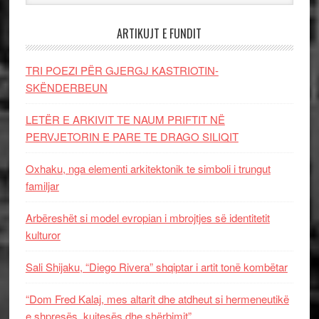
ARTIKUJT E FUNDIT
TRI POEZI PËR GJERGJ KASTRIOTIN-
SKËNDERBEUN
LETËR E ARKIVIT TE NAUM PRIFTIT NË
PERVJETORIN E PARE TE DRAGO SILIQIT
Oxhaku, nga elementi arkitektonik te simboli i trungut
familjar
Arbëreshët si model evropian i mbrojtjes së identitetit
kulturor
Sali Shijaku, “Diego Rivera” shqiptar i artit tonë kombëtar
“Dom Fred Kalaj, mes altarit dhe atdheut si hermeneutikë
e shpresës, kujtesës dhe shërbimit”