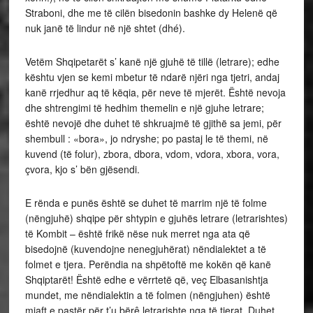
Straboni, dhe me të cilën bisedonin bashke dy Helenë që
nuk janë të lindur në një shtet (dhé).
Vetëm Shqipetarët s’ kanë një gjuhë të tillë (letrare); edhe
kështu vjen se kemi mbetur të ndarë njëri nga tjetri, andaj
kanë rrjedhur aq të këqia, për neve të mjerët. Është nevoja
dhe shtrengimi të hedhim themelin e një gjuhe letrare;
është nevojë dhe duhet të shkruajmë të gjithë sa jemi, për
shembull : «bora», jo ndryshe; po pastaj le të themi, në
kuvend (të folur), zbora, dbora, vdom, vdora, xbora, vora,
çvora, kjo s’ bën gjësendi.
E rënda e punës është se duhet të marrim një të folme
(nëngjuhë) shqipe për shtypin e gjuhës letrare (letrarishtes)
të Kombit – është frikë nëse nuk merret nga ata që
bisedojnë (kuvendojne nenegjuhërat) nëndialektet a të
folmet e tjera. Perëndia na shpëtoftë me kokën që kanë
Shqiptarët! Është edhe e vërrtetë që, veç Elbasanishtja
mundet, me nëndialektin a të folmen (nëngjuhen) është
mjaft e pastër për t’u bërê letrarishte nga të tjerat. Duhet