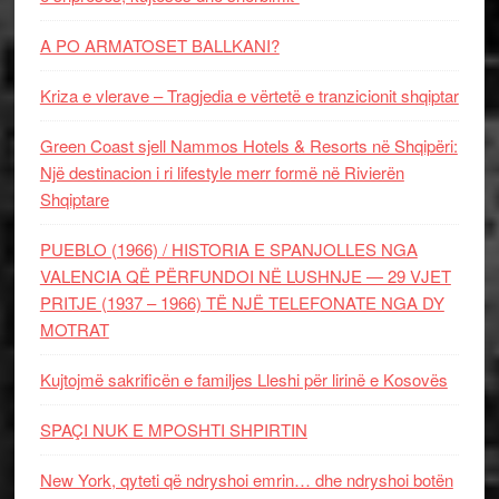
A PO ARMATOSET BALLKANI?
Kriza e vlerave – Tragjedia e vërtetë e tranzicionit shqiptar
Green Coast sjell Nammos Hotels & Resorts në Shqipëri:
Një destinacion i ri lifestyle merr formë në Rivierën
Shqiptare
PUEBLO (1966) / HISTORIA E SPANJOLLES NGA
VALENCIA QË PËRFUNDOI NË LUSHNJE — 29 VJET
PRITJE (1937 – 1966) TË NJË TELEFONATE NGA DY
MOTRAT
Kujtojmë sakrificën e familjes Lleshi për lirinë e Kosovës
SPAÇI NUK E MPOSHTI SHPIRTIN
New York, qyteti që ndryshoi emrin… dhe ndryshoi botën