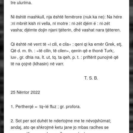
tre ulurima.
Ni është mashkull, nja është femërore (nuk ka ne): Na hére
:ni mbrét kish ni vella, ni motre : ni-zét djém é : ni-zét
vasha; djémte dojin njani tjéterin, dhé vashat nara tjéteren.
Qi është në vent të «i cili, e cila» : qeni qi ka emër Grek, etj.
Që d. m. th. : «të cilin, të cilen», qenin që e thonë Turk;.
iuv·, gr. dhia na, lt. ut, tq. ta qeh, p. t. : priftërit punojnë që
të na çojnë (klhasin) në varr.
T. S. B.
25 Nëntor 2022
1. Perthenjé =· tq~lé ffuz ; gr. profora.
2. Sot per sot duhét te ndertojme me te névojshümat;
andaj, ato qe shkrojmë ketu jane jo mbas raclhes se