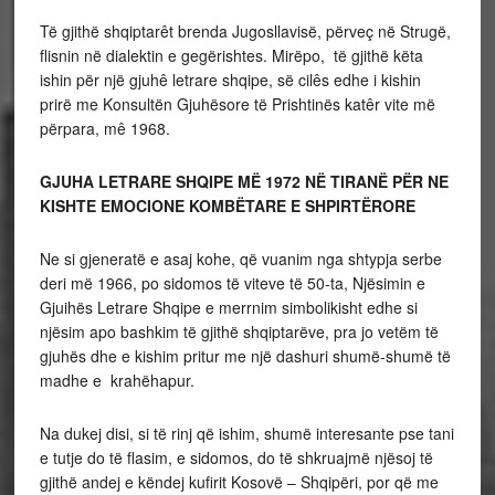
Të gjithë shqiptarêt brenda Jugosllavisë, përveç në Strugë,
flisnin në dialektin e gegërishtes. Mirëpo, të gjithë këta
ishin për një gjuhê letrare shqipe, së cilês edhe i kishin
prirë me Konsultën Gjuhësore të Prishtinës katêr vite më
përpara, mê 1968.
GJUHA LETRARE SHQIPE MË 1972 NË TIRANË PËR NE
KISHTE EMOCIONE KOMBËTARE E SHPIRTËRORE
Ne si gjeneratë e asaj kohe, që vuanim nga shtypja serbe
deri më 1966, po sidomos të viteve të 50-ta, Njësimin e
Gjuihës Letrare Shqipe e merrnim simbolikisht edhe si
njësim apo bashkim të gjithë shqiptarëve, pra jo vetëm të
gjuhës dhe e kishim pritur me një dashuri shumë-shumë të
madhe e krahëhapur.
Na dukej disi, si të rinj që ishim, shumë interesante pse tani
e tutje do të flasim, e sidomos, do të shkruajmë njësoj të
gjithë andej e këndej kufirit Kosovë – Shqipëri, por që me