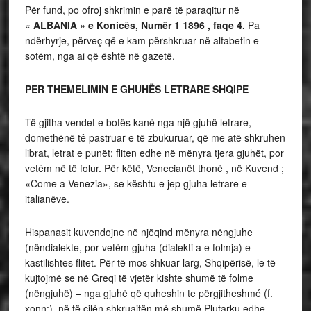
Për fund, po ofroj shkrimin e parë të paraqitur në
«
ALBANIA » e Konicës, Numër 1 1896 , faqe 4.
Pa
ndërhyrje, përveç që e kam përshkruar në alfabetin e
sotëm, nga ai që është në gazetë.
PER THEMELIMIN E GHUHËS LETRARE SHQIPE
Të gjitha vendet e botës kanë nga një gjuhë letrare,
domethënë tê pastruar e të zbukuruar, që me atë shkruhen
librat, letrat e punët; fliten edhe në mënyra tjera gjuhët, por
vetêm në të folur. Për këtë, Venecianët thonë , në Kuvend ;
«Come a Venezia», se kështu e jep gjuha letrare e
italianëve.
Hispanasit kuvendojne në njëqind mënyra nëngjuhe
(nëndialekte, por vetëm gjuha (dialekti a e folmja) e
kastilishtes flitet. Për të mos shkuar larg, Shqipërisë, le të
kujtojmë se në Greqi të vjetër kishte shumë të folme
(nëngjuhë) – nga gjuhë që quheshin te përgjitheshmé (f.
xonn:), në të cilën shkruajtën më shumë Plutarku edhe