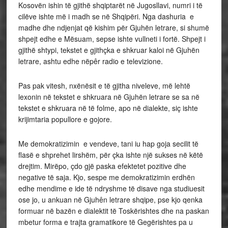
Kosovën ishin të gjithë shqiptarët në Jugosllavi, numri i të
cilëve ishte më i madh se në Shqipëri. Nga dashuria e
madhe dhe ndjenjat që kishim për Gjuhën letrare, si shumë
shpejt edhe e Mësuam, sepse ishte vullneti i fortë. Shpejt i
gjithë shtypi, tekstet e gjithçka e shkruar kaloi në Gjuhën
letrare, ashtu edhe nëpêr radio e televizione.
Pas pak vitesh, nxënësit e të gjitha niveleve, më lehtë
lexonin në tekstet e shkruara në Gjuhën letrare se sa në
tekstet e shkruara në të folme, apo në dialekte, siç ishte
krijimtaria popullore e gojore.
Me demokratizimin e vendeve, tani iu hap goja secilit të
flasë e shprehet lirshëm, për çka ishte një sukses në këtë
drejtim. Mirëpo, çdo gjë paska efektetet pozitive dhe
negative të saja. Kjo, sespe me demokratizimin erdhën
edhe mendime e ide të ndryshme të disave nga studiuesit
ose jo, u ankuan në Gjuhên letrare shqipe, pse kjo qenka
formuar në bazën e dialektit të Toskërishtes dhe na paskan
mbetur forma e trajta gramatikore të Gegërishtes pa u