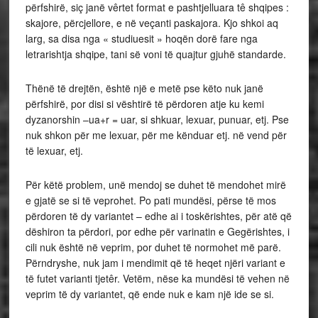
përfshirë, siç janë vêrtet format e pashtjelluara tê shqipes :
skajore, përcjellore, e në veçanti paskajora. Kjo shkoi aq
larg, sa disa nga « studiuesit » hoqën dorë fare nga
letrarishtja shqipe, tani së voni të quajtur gjuhë standarde.
Thënë të drejtën, është një e metë pse këto nuk janë
përfshirë, por disi si vështirë të përdoren atje ku kemi
dyzanorshin –ua+r = uar, si shkuar, lexuar, punuar, etj. Pse
nuk shkon për me lexuar, për me kënduar etj. në vend për
të lexuar, etj.
Për këtë problem, unë mendoj se duhet të mendohet mirë
e gjatë se si të veprohet. Po pati mundësi, përse të mos
përdoren të dy variantet – edhe ai i toskërishtes, për atë që
dëshiron ta përdori, por edhe për varinatin e Gegërishtes, i
cili nuk është në veprim, por duhet të normohet më parë.
Përndryshe, nuk jam i mendimit që të heqet njëri variant e
të futet varianti tjetêr. Vetëm, nëse ka mundësi të vehen në
veprim të dy variantet, që ende nuk e kam një ide se si.