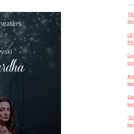
TR
SK
LE
PE
Oxh
tru
Arb
iden
Sal
ko
“Do
her