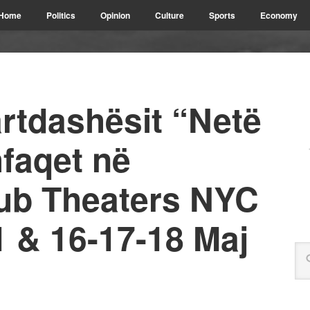
Home
Politics
Opinion
Culture
Sports
Economy
 artdashësit “Netë
faqet në
ub Theaters NYC
1 & 16-17-18 Maj