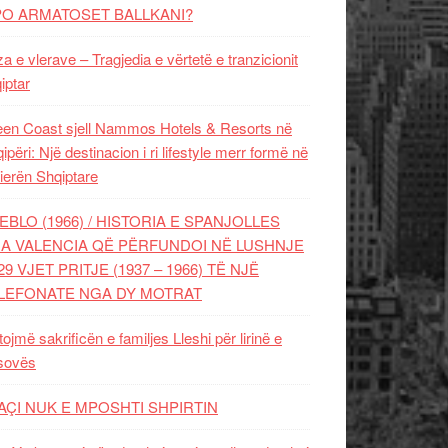
PO ARMATOSET BALLKANI?
za e vlerave – Tragjedia e vërtetë e tranzicionit
iptar
en Coast sjell Nammos Hotels & Resorts në
ipëri: Një destinacion i ri lifestyle merr formë në
ierën Shqiptare
EBLO (1966) / HISTORIA E SPANJOLLES
A VALENCIA QË PËRFUNDOI NË LUSHNJE
29 VJET PRITJE (1937 – 1966) TË NJË
LEFONATE NGA DY MOTRAT
tojmë sakrificën e familjes Lleshi për lirinë e
sovës
AÇI NUK E MPOSHTI SHPIRTIN