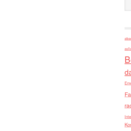
alba
asll
B
d
Env
Fa
ra
Inte
Ko