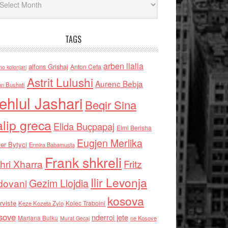
TAGS
arben llalla
alfons Grishaj
Anton Cefa
no kolonjari
Astrit Lulushi
Aurenc Bebja
an Bushati
ehlul Jashari
Beqir Sina
alip greca
Elida Buçpapaj
Elmi Berisha
Eugjen Merlika
er Bytyci
Ermira Babamusta
Frank shkreli
hri Xharra
Fritz
Ilir Levonja
Gezim Llojdia
dovani
kosova
rviste
Kolec Traboini
Keze Kozeta Zylo
sove
nderroi jete
Marjana Bulku
ne Kosove
Murat Gecaj