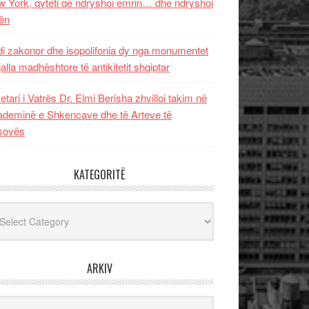
 York, qyteti që ndryshoi emrin… dhe ndryshoi
ën
i zakonor dhe isopolifonia dy nga monumentet
jalla madhështore të antikitetit shqiptar
etari i Vatrës Dr. Elmi Berisha zhvilloi takim në
deminë e Shkencave dhe të Arteve të
sovës
KATEGORITË
egoritë
ARKIV
iv