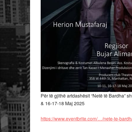
Për të gjithë artdashësit “Netë të Bardha” 
& 16-17-18 Maj 2025
https://www.eventbrite.com/…/nete-te-bardh