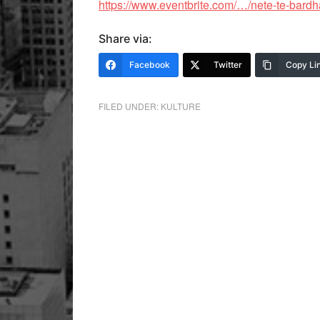
https://www.eventbrite.com/…/nete-te-bardh
Share via:
Facebook
Twitter
Copy Li
FILED UNDER:
KULTURE