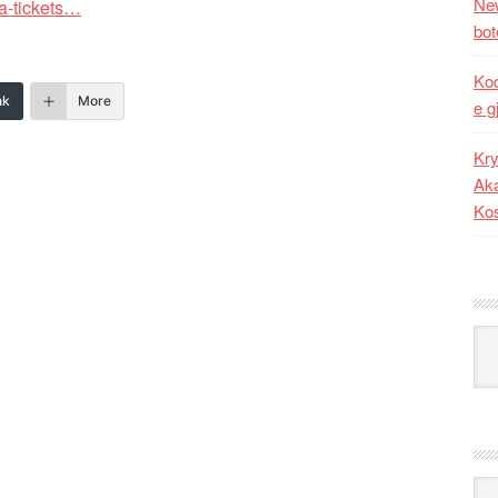
New
a-tickets…
bot
Kod
nk
More
e g
Kry
Aka
Ko
Kat
Ark