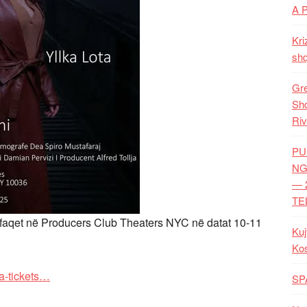
A 
Kri
shq
Gre
Shq
Riv
PU
NG
— 
TE
shfaqet në Producers Club Theaters NYC në datat 10-11
Kuj
Ko
a-tickets…
SP