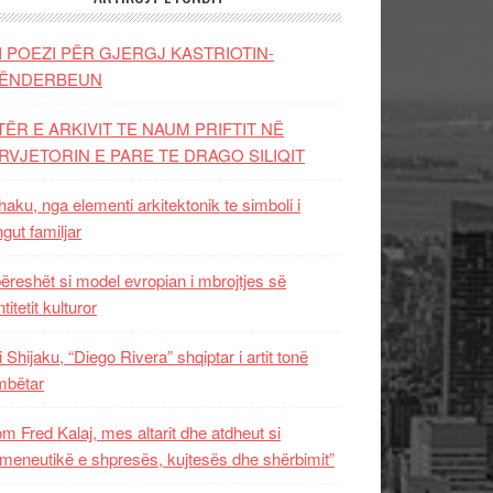
I POEZI PËR GJERGJ KASTRIOTIN-
ËNDERBEUN
TËR E ARKIVIT TE NAUM PRIFTIT NË
RVJETORIN E PARE TE DRAGO SILIQIT
aku, nga elementi arkitektonik te simboli i
ngut familjar
ëreshët si model evropian i mbrojtjes së
titetit kulturor
i Shijaku, “Diego Rivera” shqiptar i artit tonë
mbëtar
m Fred Kalaj, mes altarit dhe atdheut si
meneutikë e shpresës, kujtesës dhe shërbimit”