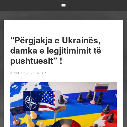
“Përgjakja e Ukrainës,
damka e legjitimimit të
pushtuesit” !
APRIL 17, 2025
BY
S P