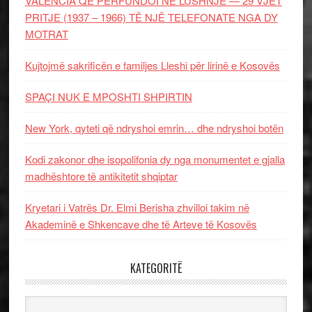
VALENCIA QË PËRFUNDOI NË LUSHNJE — 29 VJET
PRITJE (1937 – 1966) TË NJË TELEFONATE NGA DY
MOTRAT
Kujtojmë sakrificën e familjes Lleshi për lirinë e Kosovës
SPAÇI NUK E MPOSHTI SHPIRTIN
New York, qyteti që ndryshoi emrin… dhe ndryshoi botën
Kodi zakonor dhe isopolifonia dy nga monumentet e gjalla
madhështore të antikitetit shqiptar
Kryetari i Vatrës Dr. Elmi Berisha zhvilloi takim në
Akademinë e Shkencave dhe të Arteve të Kosovës
KATEGORITË
Kategoritë