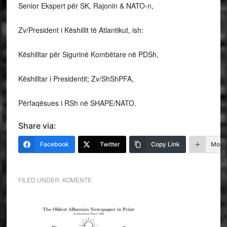
Senior Ekspert për SK, Rajonin & NATO-n,
Zv/President i Këshillit të Atlantikut, ish:
Këshilltar për Sigurinë Kombëtare në PDSh,
Këshilltar i Presidentit; Zv/ShShPFA,
Përfaqësues i RSh në SHAPE/NATO.
Share via:
Facebook
Twitter
Copy Link
More
FILED UNDER:
KOMENTE