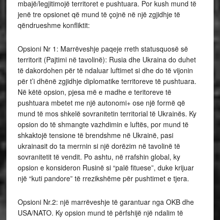
mbajë/legjitimojë territoret e pushtuara. Por kush mund të
jenë tre opsionet që mund të çojnë në një zgjidhje të
qëndrueshme konfliktit:
Opsioni Nr 1: Marrëveshje paqeje rreth statusquosë së
territorit (Pajtimi në tavolinë): Rusia dhe Ukraina do duhet
të dakordohen për të ndaluar luftimet si dhe do të vijonin
për t’i dhënë zgjidhje diplomatike territoreve të pushtuara.
Në këtë opsion, pjesa më e madhe e teritoreve të
pushtuara mbetet me një autonomi+ ose një formë që
mund të mos shkelë sovranitetin territorial të Ukrainës. Ky
opsion do të shmangte vazhdimin e luftës, por mund të
shkaktojë tensione të brendshme në Ukrainë, pasi
ukrainasit do ta merrnin si një dorëzim në tavolinë të
sovranitetit të vendit. Po ashtu, në rrafshin global, ky
opsion e konsideron Rusinë si “palë fituese”, duke krijuar
një “kuti pandore” të rrezikshëme për pushtimet e tjera.
Opsioni Nr.2: një marrëveshje të garantuar nga OKB dhe
USA/NATO. Ky opsion mund të përfshijë një ndalim të