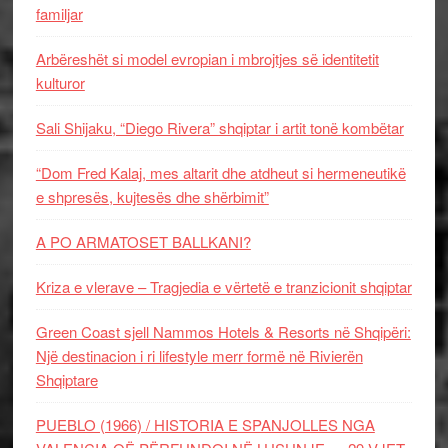
familjar
Arbëreshët si model evropian i mbrojtjes së identitetit
kulturor
Sali Shijaku, “Diego Rivera” shqiptar i artit tonë kombëtar
“Dom Fred Kalaj, mes altarit dhe atdheut si hermeneutikë
e shpresës, kujtesës dhe shërbimit”
A PO ARMATOSET BALLKANI?
Kriza e vlerave – Tragjedia e vërtetë e tranzicionit shqiptar
Green Coast sjell Nammos Hotels & Resorts në Shqipëri:
Një destinacion i ri lifestyle merr formë në Rivierën
Shqiptare
PUEBLO (1966) / HISTORIA E SPANJOLLES NGA