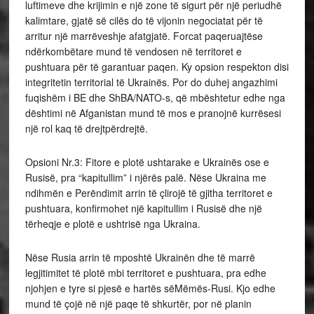
luftimeve dhe krijimin e një zone të sigurt për një periudhë
kalimtare, gjatë së cilës do të vijonin negociatat për të
arritur një marrëveshje afatgjatë. Forcat paqeruajtëse
ndërkombëtare mund të vendosen në territoret e
pushtuara për të garantuar paqen. Ky opsion respekton disi
integritetin territorial të Ukrainës. Por do duhej angazhimi
fuqishëm i BE dhe ShBA/NATO-s, që mbështetur edhe nga
dështimi në Afganistan mund të mos e pranojnë kurrësesi
një rol kaq të drejtpërdrejtë.
Opsioni Nr.3: Fitore e plotë ushtarake e Ukrainës ose e
Rusisë, pra “kapitullim” i njërës palë. Nëse Ukraina me
ndihmën e Perëndimit arrin të çlirojë të gjitha territoret e
pushtuara, konfirmohet një kapitullim i Rusisë dhe një
tërheqje e plotë e ushtrisë nga Ukraina.
Nëse Rusia arrin të mposhtë Ukrainën dhe të marrë
legjitimitet të plotë mbi territoret e pushtuara, pra edhe
njohjen e tyre si pjesë e hartës sëMëmës-Rusi. Kjo edhe
mund të çojë në një paqe të shkurtër, por në planin