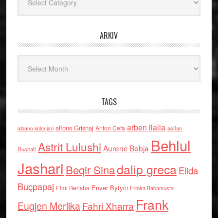
ARKIV
Arkiv
TAGS
arben llalla
alfons Grishaj
Anton Cefa
asllan
albano kolonjari
Behlul
Astrit Lulushi
Aurenc Bebja
Bushati
Jashari
dalip greca
Beqir Sina
Elida
Buçpapaj
Enver Bytyci
Elmi Berisha
Ermira Babamusta
Frank
Eugjen Merlika
Fahri Xharra