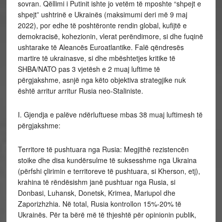
sovran. Qëllimi i Putinit ishte jo vetëm të mposhte “shpejt e
shpejt” ushtrinë e Ukrainës (maksimumi deri më 9 maj
2022), por edhe të poshtëronte rendin global, kufijtë e
demokracisë, kohezionin, vlerat perëndimore, si dhe fuqinë
ushtarake të Aleancës Euroatlantike. Falë qëndresës
martire të ukrainasve, si dhe mbështetjes kritike të
SHBA/NATO pas 3 vjetësh e 2 muaj luftime të
përgjakshme, asnjë nga këto objektiva strategjike nuk
është arritur arritur Rusia neo-Staliniste.
I. Gjendja e palëve ndërluftuese mbas 38 muaj luftimesh të
përgjakshme:
Territore të pushtuara nga Rusia: Megjithë rezistencën
stoike dhe disa kundërsulme të suksesshme nga Ukraina
(përfshi çlirimin e territoreve të pushtuara, si Kherson, etj),
krahina të rëndësishm janë pushtuar nga Rusia, si
Donbasi, Luhansk, Donetsk, Krimea, Mariupol dhe
Zaporizhzhia. Në total, Rusia kontrollon 15%-20% të
Ukrainës. Për ta bërë më të thjeshtë për opinionin publik,