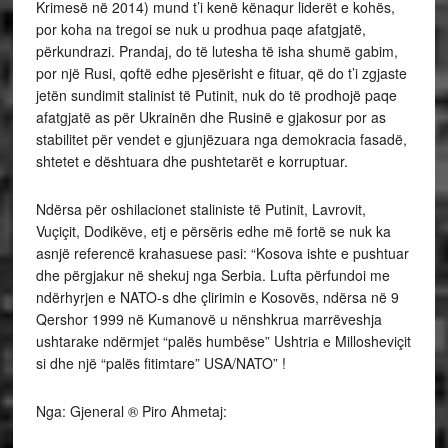
Krimesë në 2014) mund t’i kenë kënaqur liderët e kohës,
por koha na tregoi se nuk u prodhua paqe afatgjatë,
përkundrazi. Prandaj, do të lutesha të isha shumë gabim,
por një Rusi, qoftë edhe pjesërisht e fituar, që do t’i zgjaste
jetën sundimit stalinist të Putinit, nuk do të prodhojë paqe
afatgjatë as për Ukrainën dhe Rusinë e gjakosur por as
stabilitet për vendet e gjunjëzuara nga demokracia fasadë,
shtetet e dështuara dhe pushtetarët e korruptuar.
Ndërsa për oshilacionet staliniste të Putinit, Lavrovit,
Vuçiçit, Dodikëve, etj e përsëris edhe më fortë se nuk ka
asnjë referencë krahasuese pasi: “Kosova ishte e pushtuar
dhe përgjakur në shekuj nga Serbia. Lufta përfundoi me
ndërhyrjen e NATO-s dhe çlirimin e Kosovës, ndërsa në 9
Qershor 1999 në Kumanovë u nënshkrua marrëveshja
ushtarake ndërmjet “palës humbëse” Ushtria e Millosheviçit
si dhe një “palës fitimtare” USA/NATO” !
Nga: Gjeneral ® Piro Ahmetaj: