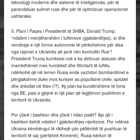
teknologji moderne dhe sisteme të inteligjencës, për të
parandaluar sulmet ruse dhe për të optimizuar operacionet
ushtarake.
II. Plani i Paqes i Presidentit të SHBA, Donald Trump:
“ndalimi i menjëhershëm i luftimeve (gjakderdhjes), si dhe
vendosja e një forme autonomie të përkohshme për disa
nga rajonet e Ukrainës që janë nën kontrollin Rus”!
Presidenti Trump kurrësesi nuk e ka definuar statusin dhe
marrëdhëniet mes humbësit dhe fitimtarit të luftës,
ndërkohë që në terren Rusia ende vazhdon bombardimet e
përgjakshme duke mos kursyer as popullsinë civile, spitalet
dhe shkollat në Kiev (!?). Ky plan ka kundërshtime të forta
nga BE, pasi e gjejnë si një plan që legjitimon pushtimin e
territorit të Ukrainës.
Por çfarë i bashkon dhe çfarë i ndan palët? Ajo që i
bashkon është ndalimi i gjakderdhjes njerëzore. Por ndërsa
Ukraina këmbëngul të rikthejë çdo pëllëmbë të pushtuar të
territorit të saj (përfshirë Krimenë), Rusia kërkon të