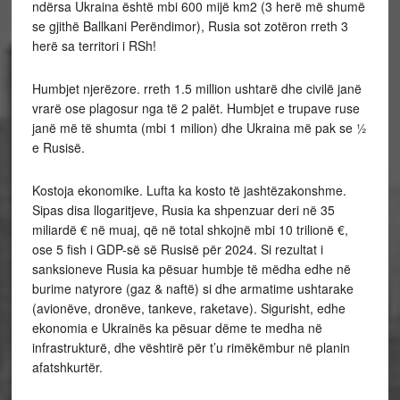
ndërsa Ukraina është mbi 600 mijë km2 (3 herë më shumë
se gjithë Ballkani Perëndimor), Rusia sot zotëron rreth 3
herë sa territori i RSh!
Humbjet njerëzore. rreth 1.5 million ushtarë dhe civilë janë
vrarë ose plagosur nga të 2 palët. Humbjet e trupave ruse
janë më të shumta (mbi 1 milion) dhe Ukraina më pak se ½
e Rusisë.
Kostoja ekonomike. Lufta ka kosto të jashtëzakonshme.
Sipas disa llogaritjeve, Rusia ka shpenzuar deri në 35
miliardë € në muaj, që në total shkojnë mbi 10 trilionë €,
ose 5 fish i GDP-së së Rusisë për 2024. Si rezultat i
sanksioneve Rusia ka pësuar humbje të mëdha edhe në
burime natyrore (gaz & naftë) si dhe armatime ushtarake
(avionëve, dronëve, tankeve, raketave). Sigurisht, edhe
ekonomia e Ukrainës ka pësuar dëme te medha në
infrastrukturë, dhe vështirë për t’u rimëkëmbur në planin
afatshkurtër.