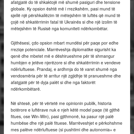
afatgjatë do të shkaktojë më shumë pasiguri dhe tensione
globale. Ky opsion është më i rrezikshëm, pasi mund të
sjellë një përshkallëzim të mëtejshëm të luftës që mund të
çojë në shkatërrimin fatal të Ukrainës si dhe një izolim të
mëtejshëm të Rusisë nga komuniteti ndërkombëtar.
Gjithësesi, çdo opsion mbart mundësi për paqe por edhe
rreziqe potenciale. Marrëveshja diplomatike sigurisht ka
qenë dhe mbetet më e dëshirueshme për të shmangur
humbjen e jetëve njerëzore si dhe shkatërrimin e vendeve
ndêrluftuese. Prandaj, e ardhmja do të varet shumë nga
vendosmëria për të arritur një zgjidhje të pranueshme dhe
afatgjatë për të dyja palët si dhe nga faktorët
ndërkombëtarë.
Në shtesë, për të vërtetë me opinionin publik, historia
botërore e luftërave nuk e njeh këtë model paqe (të gjithë
fitues, ose Win-Win), pasi gjithmonë, ka pasur një palë
humbëse dhe një palë fituese. Marrëveshjet e përkohshme
mes palëve ndërluftuese (si pushtimi dhe autonomia+ e