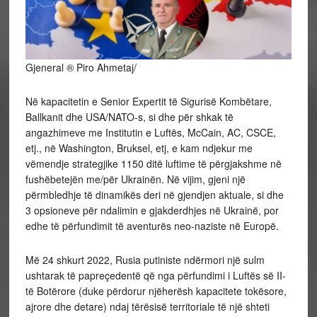
Gjeneral ® Piro Ahmetaj/
Në kapacitetin e Senior Expertit të Sigurisë Kombëtare,
Ballkanit dhe USA/NATO-s, si dhe për shkak të
angazhimeve me Institutin e Luftës, McCain, AC, CSCE,
etj., në Washington, Bruksel, etj, e kam ndjekur me
vëmendje strategjike 1150 ditë luftime të përgjakshme në
fushëbetejën me/për Ukrainën. Në vijim, gjeni një
përmbledhje të dinamikës deri në gjendjen aktuale, si dhe
3 opsioneve për ndalimin
e gjakderdhjes në Ukrainë, por
edhe të përfundimit të aventurës neo-naziste në Europë.
Më 24 shkurt 2022, Rusia putiniste ndërmori një sulm
ushtarak të papreçedentë që nga përfundimi i Luftës së II-
të Botërore (duke përdorur njëherësh kapacitete tokësore,
ajrore dhe detare) ndaj tërësisë territoriale të një shteti