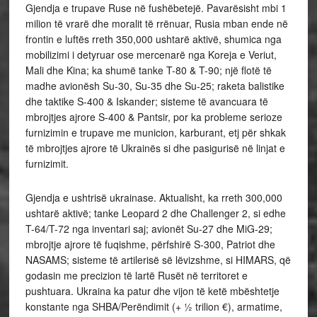
Gjendja e trupave Ruse në fushëbetejë. Pavarësisht mbi 1
milion të vrarë dhe moralit të rrënuar, Rusia mban ende në
frontin e luftës rreth 350,000 ushtarë aktivë, shumica nga
mobilizimi i detyruar ose mercenarë nga Koreja e Veriut,
Mali dhe Kina; ka shumë tanke T-80 & T-90; një flotë të
madhe avionësh Su-30, Su-35 dhe Su-25; raketa balistike
dhe taktike S-400 & Iskander; sisteme të avancuara të
mbrojtjes ajrore S-400 & Pantsir, por ka probleme serioze
furnizimin e trupave me municion, karburant, etj për shkak
të mbrojtjes ajrore të Ukrainës si dhe pasigurisë në linjat e
furnizimit.
Gjendja e ushtrisë ukrainase. Aktualisht, ka rreth 300,000
ushtarë aktivë; tanke Leopard 2 dhe Challenger 2, si edhe
T-64/T-72 nga inventari saj; avionët Su-27 dhe MiG-29;
mbrojtje ajrore të fuqishme, përfshirë S-300, Patriot dhe
NASAMS; sisteme të artilerisë së lëvizshme, si HIMARS, që
godasin me precizion të lartë Rusët në territoret e
pushtuara. Ukraina ka patur dhe vijon të ketë mbështetje
konstante nga SHBA/Perëndimit (+ ½ trilion €), armatime,