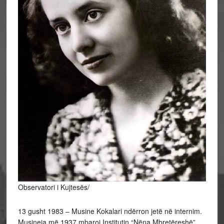
Observatori i Kujtesës/
13 gusht 1983 – Musine Kokalari ndërron jetë në internim.
Musineja më 1937 mbaroi Institutin “Nëna Mbretëreshë”