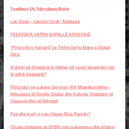
𝐕𝐞𝐧𝐝𝐢𝐦𝐞𝐭 𝐐𝐞̈ 𝐍𝐝𝐫𝐲𝐬𝐡𝐮𝐚𝐧 𝐁𝐨𝐭𝐞̈𝐧
Lek Gjolaj – kalorësi fisnik i Malësisë
FEDERATA VATRA SHPALLË KRYESINË
“Pinocchio’s Harvard” by Tertini Set to Make a Global
Slice
A duhet që Shqipëria të ribëhet një vend i jetueshëm për
të gjithë shqiptarët?
Përfundoi me sukses Seminari XIX Mbarëkombëtar i
Mësuesve të Gjuhës Shqipe dhe Kulturës Shqiptare në
Diasporë dhe në Mërgatë
Pse dhe kush e vrau Hasan Riza Pashën?
Gruaja shqiptare në SHBA mes sukseseve dhe sfidave