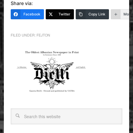
Share via:
Facebook
Twitter
Copy Link
More
FILED UNDER:
FEJTON