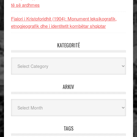
të së ardhmes
Fjalori i Kristoforidhit (1904): Monument leksikografik,
etnogjeografik dhe i identitetit kombëtar shqiptar
KATEGORITË
Kategoritë
ARKIV
Arkiv
TAGS