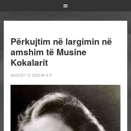
Përkujtim në largimin në
amshim të Musine
Kokalarit
AUGUST 13, 2022
BY
S P