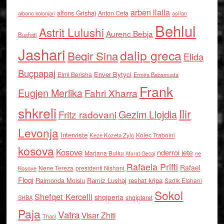
arben llalla
alfons Grishaj
Anton Cefa
asllan
albano kolonjari
Behlul
Astrit Lulushi
Aurenc Bebja
Bushati
Jashari
dalip greca
Beqir Sina
Elida
Buçpapaj
Enver Bytyci
Elmi Berisha
Ermira Babamusta
Frank
Eugjen Merlika
Fahri Xharra
shkreli
Ilir
Gezim Llojdia
Fritz radovani
Levonja
Interviste
Kolec Traboini
Keze Kozeta Zylo
kosova
Kosove
nderroi jete
Marjana Bulku
ne
Murat Gecaj
Rafaela Prifti
Rafael
Nene Tereza
Kosove
presidenti Nishani
Floqi
Raimonda Moisiu
Ramiz Lushaj
reshat kripa
Sadik Elshani
Sokol
Shefqet Kercelli
shqiperia
shqiptaret
SHBA
Paja
Vatra
Visar Zhiti
Thaci