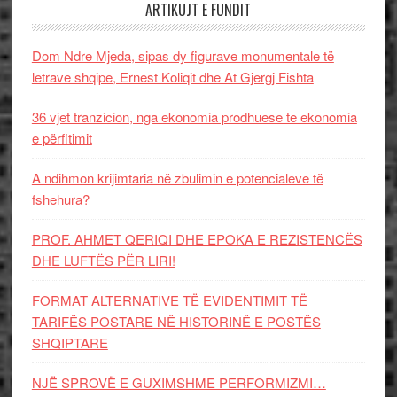
ARTIKUJT E FUNDIT
Dom Ndre Mjeda, sipas dy figurave monumentale të
letrave shqipe, Ernest Koliqit dhe At Gjergj Fishta
36 vjet tranzicion, nga ekonomia prodhuese te ekonomia
e përfitimit
A ndihmon krijimtaria në zbulimin e potencialeve të
fshehura?
PROF. AHMET QERIQI DHE EPOKA E REZISTENCЁS
DHE LUFTЁS PЁR LIRI!
FORMAT ALTERNATIVE TË EVIDENTIMIT TË
TARIFËS POSTARE NË HISTORINË E POSTËS
SHQIPTARE
NJË SPROVË E GUXIMSHME PERFORMIZMI…