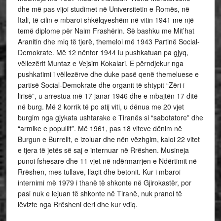
dhe më pas vijoi studimet në Universitetin e Romës, në
Itali, të cilin e mbaroi shkëlqyeshëm në vitin 1941 me një
temë diplome për Naim Frashërin. Së bashku me Mit’hat
Aranitin dhe miq të tjerë, themeloi më 1943 Partinë Social-
Demokrate. Më 12 nëntor 1944 iu pushkatuan pa gjyq,
vëllezërit
Muntaz e Vejsim Kokalari. E përndjekur nga
pushkatimi i vëllezërve dhe duke pasë qenë themeluese e
partisë Social-Demokrate dhe organit të shtypit “Zëri i
lirisë”, u arrestua më 17 janar 1946 dhe e mbajtën 17 ditë
në burg. Më 2 korrik të po atij viti, u dënua me 20 vjet
burgim nga gjykata ushtarake e Tiranës si “sabotatore” dhe
“armike e popullit”. Më 1961, pas 18 viteve dënim në
Burgun e Burrelit, e izoluar dhe nën vëzhgim, kaloi 22 vitet
e tjera të jetës së saj e internuar në Rrëshen. Musineja
punoi fshesare dhe 11 vjet në ndërmarrjen e Ndërtimit në
Rrëshen, mes tullave, llaçit dhe betonit. Kur i mbaroi
internimi më 1979 i thanë të shkonte në Gjirokastër, por
pasi nuk e lejuan të shkonte në Tiranë, nuk pranoi të
lëvizte nga Rrësheni deri dhe kur vdiq.