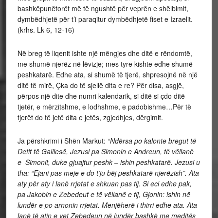
bashkëpunëtorët më të ngushtë për veprën e shëlbimit,
dymbëdhjetë për t’i paraqitur dymbëdhjetë fiset e Izraelit.
(krhs. Lk 6, 12-16)
Në breg të liqenit ishte një mëngjes dhe ditë e rëndomtë,
me shumë njerëz në lëvizje; mes tyre kishte edhe shumë
peshkatarë. Edhe ata, si shumë të tjerë, shpresojnë në një
ditë të mirë, Çka do të sjellë dita e re? Për disa, asgjë,
përpos një dite dhe numri kalendarik, si ditë si çdo ditë
tjetër, e mërzitshme, e lodhshme, e padobishme…Për të
tjerët do të jetë dita e jetës, zgjedhjes, dërgimit.
Ja përshkrimi i Shën Markut:
“Ndërsa po kalonte bregut të
Detit të Galilesë, Jezusi pa Simonin e Andreun, të vëllanë
e Simonit, duke gjuajtur peshk – ishin peshkatarë. Jezusi u
tha: “Ejani pas meje e do t’ju bëj peshkatarë njerëzish”. Ata
aty për aty i lanë rrjetat e shkuan pas tij. Si eci edhe pak,
pa Jakobin e Zebedeut e të vëllanë e tij, Gjonin: ishin në
lundër e po arnonin rrjetat. Menjëherë i thirri edhe ata. Ata
lanë të atin e vet Zebedeun në lundër bashkë me meditës