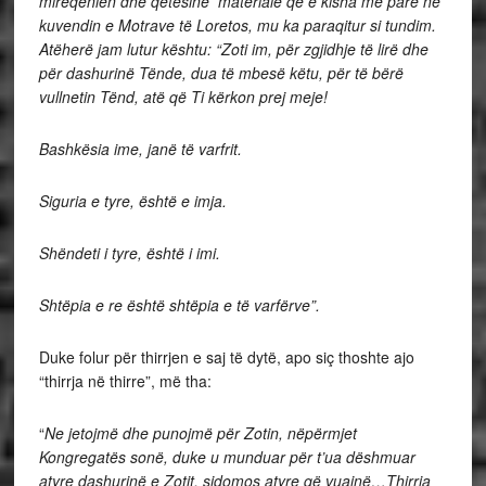
mirëqenien dhe qetësinë materiale që e kisha më parë në
kuvendin e Motrave të Loretos, mu ka paraqitur si tundim.
Atëherë jam lutur kështu: “Zoti im, për zgjidhje të lirë dhe
për dashurinë Tënde, dua të mbesë këtu, për të bërë
vullnetin Tënd, atë që Ti kërkon prej meje!
Bashkësia ime, janë të varfrit.
Siguria e tyre, është e imja.
Shëndeti i tyre, është i imi.
Shtëpia e re është shtëpia e të varfërve”.
Duke folur për thirrjen e saj të dytë, apo siç thoshte ajo
“thirrja në thirre”, më tha:
“
Ne jetojmë dhe punojmë për Zotin, nëpërmjet
Kongregatës sonë, duke u munduar për t’ua dëshmuar
atyre dashurinë e Zotit, sidomos atyre që vuajnë…Thirrja