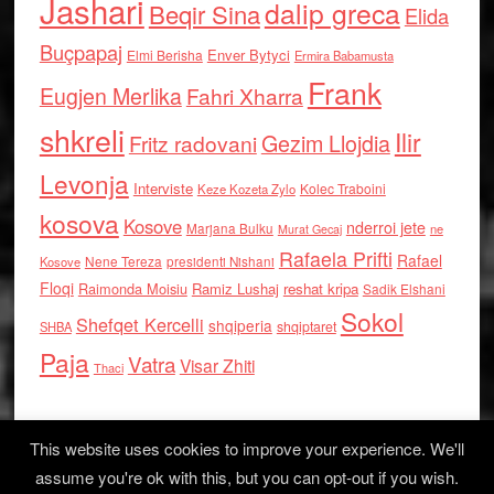
Jashari
dalip greca
Beqir Sina
Elida
Buçpapaj
Enver Bytyci
Elmi Berisha
Ermira Babamusta
Frank
Eugjen Merlika
Fahri Xharra
shkreli
Ilir
Gezim Llojdia
Fritz radovani
Levonja
Interviste
Kolec Traboini
Keze Kozeta Zylo
kosova
Kosove
nderroi jete
Marjana Bulku
ne
Murat Gecaj
Rafaela Prifti
Rafael
Nene Tereza
Kosove
presidenti Nishani
Floqi
Raimonda Moisiu
Ramiz Lushaj
reshat kripa
Sadik Elshani
Sokol
Shefqet Kercelli
shqiperia
shqiptaret
SHBA
Paja
Vatra
Visar Zhiti
Thaci
This website uses cookies to improve your experience. We'll
assume you're ok with this, but you can opt-out if you wish.