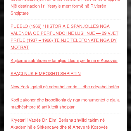
Një destinacion i ri lifestyle merr formë në Rivierën
Shqiptare
PUEBLO (1966) / HISTORIA E SPANJOLLES NGA
VALENCIA QË PËRFUNDOI NË LUSHNJE — 29 VJET
PRITJE (1937 – 1966) TË NJË TELEFONATE NGA DY
MOTRAT
Kujtojmë sakrificën e familjes Lleshi për lirinë e Kosovës
SPAÇI NUK E MPOSHTI SHPIRTIN
New York, qyteti që ndryshoi emrin… dhe ndryshoi botën
Kodi zakonor dhe isopolifonia dy nga monumentet e gjalla
madhështore të antikitetit shqiptar
Kryetari i Vatrës Dr. Elmi Berisha zhvilloi takim në
Akademinë e Shkencave dhe të Arteve të Kosovës