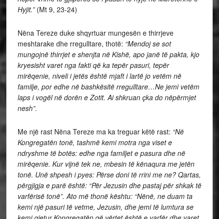
Hyjit.”
(Mt 9, 23-24)
Nëna Tereze duke shqyrtuar mungesën e thirrjeve
meshtarake dhe rregulltare, thotë:
“Mendoj se sot
mungojnë thirrjet e shenjta në Kishë, apo janë të pakta, kjo
kryesisht varet nga fakti që ka tepër pasuri, tepër
mirëqenie, niveli i jetës është mjaft i lartë jo vetëm në
familje, por edhe në bashkësitë rregulltare…Ne jemi vetëm
laps i vogël në dorën e Zotit. Ai shkruan çka do nëpërmjet
nesh”.
Me një rast Nëna Tereze ma ka treguar këtë rast:
“Në
Kongregatën tonë, tashmë kemi motra nga viset e
ndryshme të botës: edhe nga familjet e pasura dhe në
mirëqenie. Kur vijnë tek ne, mbesin të kënaqura me jetën
tonë. Unë shpesh i pyes: Përse doni të rrini me ne? Qartas,
përgjigja e parë është: “Për Jezusin dhe pastaj për shkak të
varfërisë tonë”. Ato më thonë kështu: “Nënë, ne duam ta
kemi një pasuri të vetme, Jezusin, dhe jemi të lumtura se
kemi gjetur Kongregatën që vërtet është e varfër dhe varet