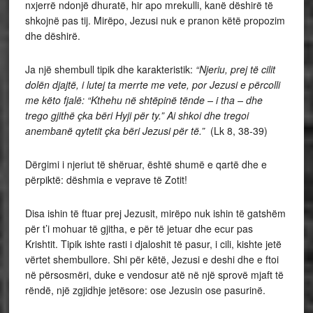
nxjerrë ndonjë dhuratë, hir apo mrekulli, kanë dëshirë të
shkojnë pas tij. Mirëpo, Jezusi nuk e pranon këtë propozim
dhe dëshirë.
Ja një shembull tipik dhe karakteristik:
“Njeriu, prej të cilit
dolën djajtë, i lutej ta merrte me vete, por Jezusi e përcolli
me këto fjalë: “Kthehu në shtëpinë tënde – i tha – dhe
trego gjithë çka bëri Hyji për ty.” Ai shkoi dhe tregoi
anembanë qytetit çka bëri Jezusi për të.”
(Lk 8, 38-39)
Dërgimi i njeriut të shëruar, është shumë e qartë dhe e
përpiktë: dëshmia e veprave të Zotit!
Disa ishin të ftuar prej Jezusit, mirëpo nuk ishin të gatshëm
për t’i mohuar të gjitha, e për të jetuar dhe ecur pas
Krishtit. Tipik ishte rasti i djaloshit të pasur, i cili, kishte jetë
vërtet shembullore. Shi për këtë, Jezusi e deshi dhe e ftoi
në përsosmëri, duke e vendosur atë në një sprovë mjaft të
rëndë, një zgjidhje jetësore: ose Jezusin ose pasurinë.