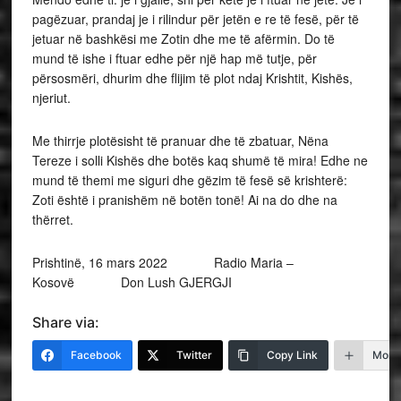
pagëzuar, prandaj je i rilindur për jetën e re të fesë, për të
jetuar në bashkësi me Zotin dhe me të afërmin. Do të
mund të ishe i ftuar edhe për një hap më tutje, për
përsosmëri, dhurim dhe flijim të plot ndaj Krishtit, Kishës,
njeriut.
Me thirrje plotësisht të pranuar dhe të zbatuar, Nëna
Tereze i solli Kishës dhe botës kaq shumë të mira! Edhe ne
mund të themi me siguri dhe gëzim të fesë së krishterë:
Zoti është i pranishëm në botën tonë! Ai na do dhe na
thërret.
Prishtinë, 16 mars 2022 Radio Maria –
Kosovë Don Lush GJERGJI
Share via:
Facebook
Twitter
Copy Link
More