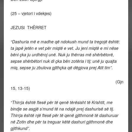
(25 – vjetori i vdekjes)
JEZUSI THËRRET
“Dashuria më e madhe që ndokush mund ta tregojë është:
ta japë jetën e vet për miqtë e vet. Ju jeni miqtë e mi nëse
bëni çka ju urdhëroj unë. Nuk ju thërras më shërbëtorë,
sepse shërbëtori nuk di çka bën zotëria i tij; unë ju quajta
miq, sepse ju zbulova gjithçka që dëgjova prej Atit tim”.
(Gjn
15, 13-15)
“Thirrja është ftesë për të qenë tërësisht të Krishtit, me
bindje se asgjë s’mund të na ndajë prej dashurisë së tij.
Thirrja është një ftesë për të qenë gjithmonë të dashuruar
në Zotin dhe për ta treguar këtë dashuri gjithmonë dhe
gjithkund”.