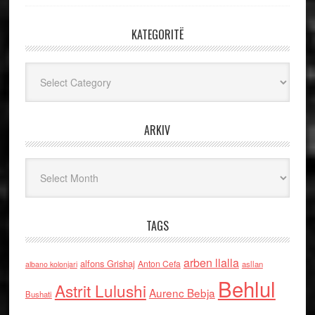
KATEGORITË
Kategoritë
ARKIV
Arkiv
TAGS
arben llalla
alfons Grishaj
Anton Cefa
asllan
albano kolonjari
Behlul
Astrit Lulushi
Aurenc Bebja
Bushati