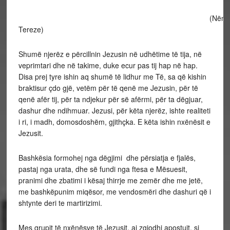
(Nëna
Tereze)
Shumë njerëz e përcillnin Jezusin në udhëtime të tija, në
veprimtari dhe në takime, duke ecur pas tij hap në hap.
Disa prej tyre ishin aq shumë të lidhur me Të, sa që kishin
braktisur çdo gjë, vetëm për të qenë me Jezusin, për të
qenë afër tij, për ta ndjekur për së afërmi, për ta dëgjuar,
dashur dhe ndihmuar. Jezusi, për këta njerëz, ishte realiteti
i ri, i madh, domosdoshëm, gjithçka. E këta ishin nxënësit e
Jezusit.
Bashkësia formohej nga dëgjimi dhe përsiatja e fjalës,
pastaj nga urata, dhe së fundi nga ftesa e Mësuesit,
pranimi dhe zbatimi i kësaj thirrje me zemër dhe me jetë,
me bashkëpunim miqësor, me vendosmëri dhe dashuri që i
shtynte deri te martirizimi.
Mes grupit të nxënësve të Jezusit, ai zgjodhi apostujt, si