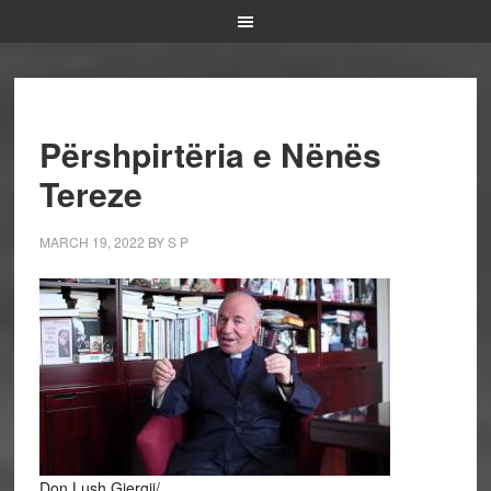
Përshpirtëria e Nënës
Tereze
MARCH 19, 2022
BY
S P
Don Lush Gjergji/