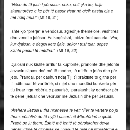
“Nëse do të jesh i përsosur, shko, shit çka ke, falja
skamnorëve e ke për të pasur visar në qiell: pastaj eja e
më ndiq mua!”
(Mt 19, 21)
Ishte kjo “prerje” e vendosur, zgjedhje themelore, vështirësi
dhe vendim jetësor. Fatkeqësisht, mbizotëroi pasuria. “
Por,
kur djaloshi e dëgjoi këtë fjalë, shkoi i trishtuar, sepse
kishte pasuri të mëdha.
” (Mt 19, 22)
Djaloshi nuk kishte arritur ta kuptonte, pranonte dhe jetonte
Jezusin si pasurinë më të madhe, të mirën e jetës dhe për
jetë. Prandaj, për dashuri ndaj Tij, t’i braktiste të gjitha për
t’i ndihmuar të varfëritë, si mjet dhe mundësi konkrete për
t’u liruar nga robëria e pasurisë, parakusht ky qenësor për
të qenë, jetuar dhe vepruar me Jezusin dhe për Jezusin.
“Atëherë Jezusi u tha nxënësve të vet: “Për të vërtetë po ju
them: vështirë do të hyjë i pasuri në Mbretërinë e qiellit.
Prapë po ju them: Është më lehtë të përshkohet devja
nëpër vrimë të gjilpërës se i pasuri të hyjë në Mbretërinë e