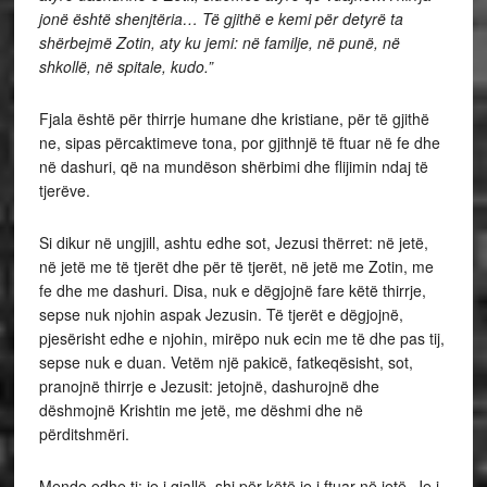
jonë është shenjtëria… Të gjithë e kemi për detyrë ta
shërbejmë Zotin, aty ku jemi: në familje, në punë, në
shkollë, në spitale, kudo.”
Fjala është për thirrje humane dhe kristiane, për të gjithë
ne, sipas përcaktimeve tona, por gjithnjë të ftuar në fe dhe
në dashuri, që na mundëson shërbimi dhe flijimin ndaj të
tjerëve.
Si dikur në ungjill, ashtu edhe sot, Jezusi thërret: në jetë,
në jetë me të tjerët dhe për të tjerët, në jetë me Zotin, me
fe dhe me dashuri. Disa, nuk e dëgjojnë fare këtë thirrje,
sepse nuk njohin aspak Jezusin. Të tjerët e dëgjojnë,
pjesërisht edhe e njohin, mirëpo nuk ecin me të dhe pas tij,
sepse nuk e duan. Vetëm një pakicë, fatkeqësisht, sot,
pranojnë thirrje e Jezusit: jetojnë, dashurojnë dhe
dëshmojnë Krishtin me jetë, me dëshmi dhe në
përditshmëri.
Mendo edhe ti: je i gjallë, shi për këtë je i ftuar në jetë. Je i