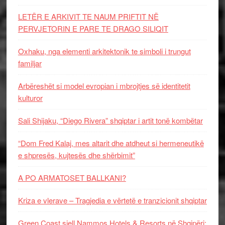
LETËR E ARKIVIT TE NAUM PRIFTIT NË
PERVJETORIN E PARE TE DRAGO SILIQIT
Oxhaku, nga elementi arkitektonik te simboli i trungut
familjar
Arbëreshët si model evropian i mbrojtjes së identitetit
kulturor
Sali Shijaku, “Diego Rivera” shqiptar i artit tonë kombëtar
“Dom Fred Kalaj, mes altarit dhe atdheut si hermeneutikë
e shpresës, kujtesës dhe shërbimit”
A PO ARMATOSET BALLKANI?
Kriza e vlerave – Tragjedia e vërtetë e tranzicionit shqiptar
Green Coast sjell Nammos Hotels & Resorts në Shqipëri: