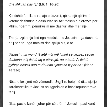
dhe shkuan pas tij.”
(Mk 1, 16-20)
Kjo është familja e re, ajo e Jezusit, që ka një qëllim të
vetëm: dëshminë e dashurisë së Atit, ftesën e njerëzve për
kthim, ndërrim, përmirësim me dashuri dhe me falje.
Thirrja, zgjedhja lind nga miqësia me Jezusin, nga dashuria
e tij për ne, nga mësimi dhe sjellja e tij e re.
“Askush nuk mund të jetë mik më i mirë se Jezusi, sepse
dashuria e tij është aq e përvujtë, aq e butë. Ai është
gjithnjë besnik deri të dhurimi i jetës së tij për ne.”
(Nëna
Tereze)
Nëse e lexojmë më vëmendje Ungjillin, hetojmë disa sjellje
karakteristike të Jezusit në zgjedhjen e bashkëpunëtorëve
të tij.
Disa, pasi e kanë njohur për së afërmi Jezusin, pasi kanë