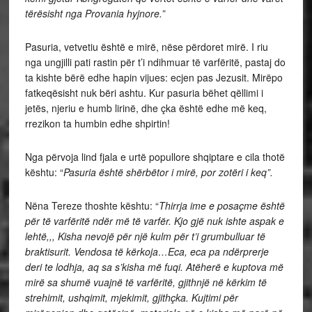
tërësisht nga Provania hyjnore.”
Pasuria, vetvetiu është e mirë, nëse përdoret mirë. I riu
nga ungjilli pati rastin për t’i ndihmuar të varfëritë, pastaj do
ta kishte bërë edhe hapin vijues: ecjen pas Jezusit. Mirëpo
fatkeqësisht nuk bëri ashtu. Kur pasuria bëhet qëllimi i
jetës, njeriu e humb lirinë, dhe çka është edhe më keq,
rrezikon ta humbin edhe shpirtin!
Nga përvoja lind fjala e urtë popullore shqiptare e cila thotë
kështu: “
Pasuria është shërbëtor i mirë, por zotëri i keq”.
Nëna Tereze thoshte kështu: “
Thirrja ime e posaçme është
për të varfëritë ndër më të varfër. Kjo gjë nuk ishte aspak e
lehtë,,, Kisha nevojë për një kulm për t’i grumbulluar të
braktisurit. Vendosa të kërkoja…Eca, eca pa ndërprerje
deri te lodhja, aq sa s’kisha më fuqi. Atëherë e kuptova më
mirë sa shumë vuajnë të varfëritë, gjithnjë në kërkim të
strehimit, ushqimit, mjekimit, gjithçka. Kujtimi për