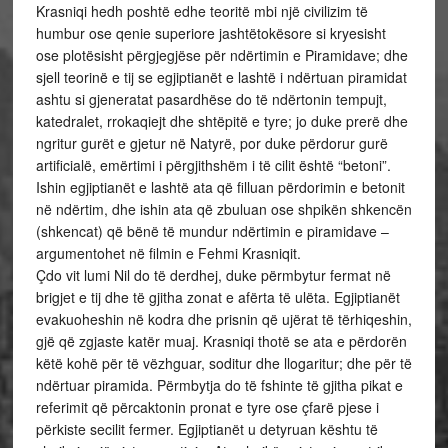
Krasniqi hedh poshtë edhe teoritë mbi një civilizim të
humbur ose qenie superiore jashtëtokësore si kryesisht
ose plotësisht përgjegjëse për ndërtimin e Piramidave; dhe
sjell teorinë e tij se egjiptianët e lashtë i ndërtuan piramidat
ashtu si gjeneratat pasardhëse do të ndërtonin tempujt,
katedralet, rrokaqiejt dhe shtëpitë e tyre; jo duke prerë dhe
ngritur gurët e gjetur në Natyrë, por duke përdorur gurë
artificialë, emërtimi i përgjithshëm i të cilit është “betoni”.
Ishin egjiptianët e lashtë ata që filluan përdorimin e betonit
në ndërtim, dhe ishin ata që zbuluan ose shpikën shkencën
(shkencat) që bënë të mundur ndërtimin e piramidave –
argumentohet në filmin e Fehmi Krasniqit.
Çdo vit lumi Nil do të derdhej, duke përmbytur fermat në
brigjet e tij dhe të gjitha zonat e afërta të ulëta. Egjiptianët
evakuoheshin në kodra dhe prisnin që ujërat të tërhiqeshin,
gjë që zgjaste katër muaj. Krasniqi thotë se ata e përdorën
këtë kohë për të vëzhguar, soditur dhe llogaritur; dhe për të
ndërtuar piramida. Përmbytja do të fshinte të gjitha pikat e
referimit që përcaktonin pronat e tyre ose çfarë pjese i
përkiste secilit fermer. Egjiptianët u detyruan kështu të