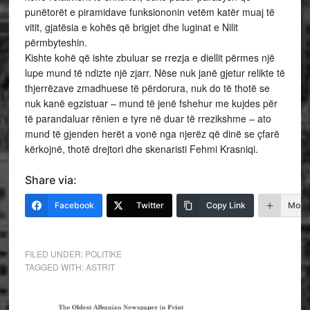
punëtorët e piramidave funksiononin vetëm katër muaj të
vitit, gjatësia e kohës që brigjet dhe luginat e Nilit
përmbyteshin.
Kishte kohë që ishte zbuluar se rrezja e diellit përmes një
lupe mund të ndizte një zjarr. Nëse nuk janë gjetur relikte të
thjerrëzave zmadhuese të përdorura, nuk do të thotë se
nuk kanë egzistuar – mund të jenë fshehur me kujdes për
të parandaluar rënien e tyre në duar të rrezikshme – ato
mund të gjenden herët a vonë nga njerëz që dinë se çfarë
kërkojnë, thotë drejtori dhe skenaristi Fehmi Krasniqi.
Share via:
Facebook
Twitter
Copy Link
More
FILED UNDER:
POLITIKE
TAGGED WITH:
ASTRIT