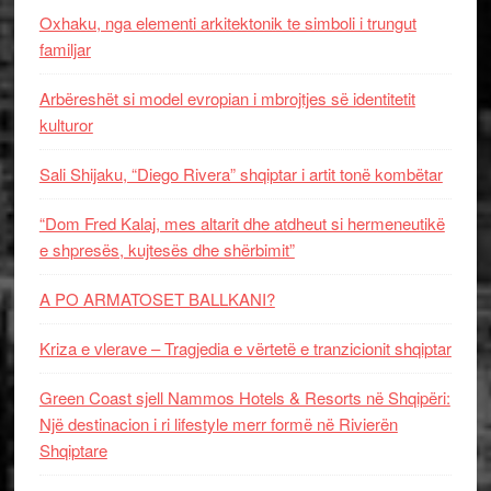
Oxhaku, nga elementi arkitektonik te simboli i trungut
familjar
Arbëreshët si model evropian i mbrojtjes së identitetit
kulturor
Sali Shijaku, “Diego Rivera” shqiptar i artit tonë kombëtar
“Dom Fred Kalaj, mes altarit dhe atdheut si hermeneutikë
e shpresës, kujtesës dhe shërbimit”
A PO ARMATOSET BALLKANI?
Kriza e vlerave – Tragjedia e vërtetë e tranzicionit shqiptar
Green Coast sjell Nammos Hotels & Resorts në Shqipëri:
Një destinacion i ri lifestyle merr formë në Rivierën
Shqiptare