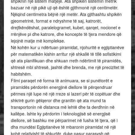
shpiknin një sistem matjeje. Ata shpikën sistemin metrik
bazuar në një pikë uji që është gjithmonë një centimetër.
Njëqind centimetra bëjnë një metër. Ata gjithashtu shpikën
gjeometrinë, format e ndryshme të saj, katrorët,
drejtkëndëshat, paralelogramet, kubet, qarqet, nocionet e
rrënjëve pi dhe katrore, dhe koncepte të tjera mendore që
lejojnë matje më komplekse.
Në kohën kur u ndërtuan piramidat, njohuritë e egjiptianëve
për matematikën kishin arritur një shkallë të tillë sofistikimi
që ata planifikuan dhe shkuan rreth ndërtimit të piramidës,
shtresë mbi shtresë, jashtë dhe brenda, me një precizitet të
habitshëm.
Filmi paraqet në forma të animuara, se si punëtorët e
piramidës përdorën energjinë diellore të përqendruar
përmes një lupe në një rreze si lazeri për të copëtuar dhe
shkrirë gurin gëlqeror dhe granitin që ata mund ta
transportonin në distanca më lehtë dhe ta derdhnin në
kallëpe. Ishte ky përdorim i teknologjisë së energjisë
diellore, së bashku me përparimet në fusha të tjera, që i
dha mundësi Egjiptianëve të mbaronin piramidat në një
kohë relativisht të shkurtër, duke pasur parasysh që