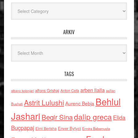
Kategoritë
ARKIV
Arkiv
TAGS
arben llalla
alfons Grishaj
Anton Cefa
asllan
albano kolonjari
Behlul
Astrit Lulushi
Aurenc Bebja
Bushati
Jashari
dalip greca
Beqir Sina
Elida
Buçpapaj
Enver Bytyci
Elmi Berisha
Ermira Babamusta