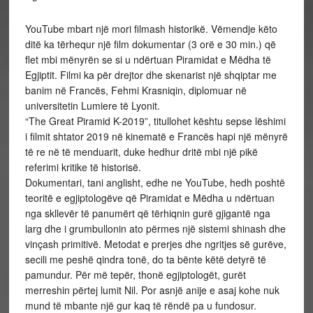
YouTube mbart një mori filmash historikë. Vëmendje këto
ditë ka tërhequr një film dokumentar (3 orë e 30 min.) që
flet mbi mënyrën se si u ndërtuan Piramidat e Mëdha të
Egjiptit. Filmi ka për drejtor dhe skenarist një shqiptar me
banim në Francës, Fehmi Krasniqin, diplomuar në
universitetin Lumiere të Lyonit.
“The Great Piramid K-2019”, titullohet kështu sepse lëshimi
i filmit shtator 2019 në kinematë e Francës hapi një mënyrë
të re në të menduarit, duke hedhur dritë mbi një pikë
referimi kritike të historisë.
Dokumentari, tani anglisht, edhe ne YouTube, hedh poshtë
teoritë e egjiptologëve që Piramidat e Mëdha u ndërtuan
nga skllevër të panumërt që tërhiqnin gurë gjigantë nga
larg dhe i grumbullonin ato përmes një sistemi shinash dhe
vinçash primitivë. Metodat e prerjes dhe ngritjes së gurëve,
secili me peshë qindra tonë, do ta bënte këtë detyrë të
pamundur. Për më tepër, thonë egjiptologët, gurët
merreshin përtej lumit Nil. Por asnjë anije e asaj kohe nuk
mund të mbante një gur kaq të rëndë pa u fundosur.