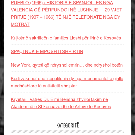
PUEBLO (1966) / HISTORIA E SPANJOLLES NGA
VALENCIA QË PËRFUNDOI NË LUSHNJE — 29 VJET
PRITJE (1937 – 1966) TË NJË TELEFONATE NGA DY
MOTRAT
Kujtojmë sakrificën e familjes Lleshi për lirinë e Kosovës
SPAÇI NUK E MPOSHTI SHPIRTIN
New York, qyteti që ndryshoi emrin… dhe ndryshoi botën
Kodi zakonor dhe isopolifonia dy nga monumentet e gjalla
madhështore të antikitetit shqiptar
Kryetari i Vatrës Dr. Elmi Berisha zhvilloi takim në
Akademinë e Shkencave dhe të Arteve të Kosovës
KATEGORITË