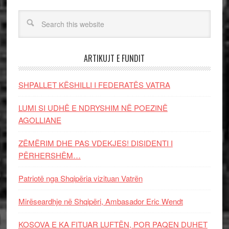
ARTIKUJT E FUNDIT
SHPALLET KËSHILLI I FEDERATËS VATRA
LUMI SI UDHË E NDRYSHIM NË POEZINË
AGOLLIANE
ZËMËRIM DHE PAS VDEKJES! DISIDENTI I
PËRHERSHËM…
Patriotë nga Shqipëria vizituan Vatrën
Mirëseardhje në Shqipëri, Ambasador Eric Wendt
KOSOVA E KA FITUAR LUFTËN, POR PAQEN DUHET