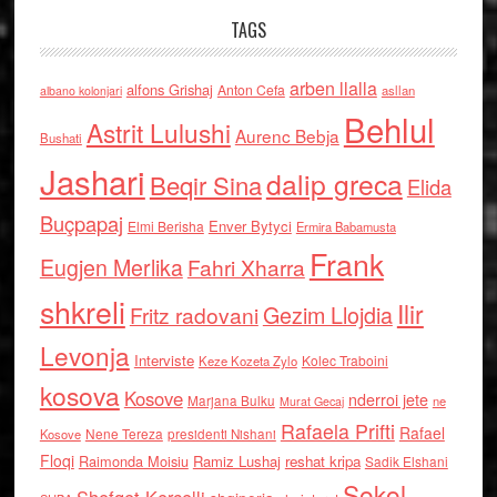
TAGS
arben llalla
alfons Grishaj
Anton Cefa
asllan
albano kolonjari
Behlul
Astrit Lulushi
Aurenc Bebja
Bushati
Jashari
dalip greca
Beqir Sina
Elida
Buçpapaj
Enver Bytyci
Elmi Berisha
Ermira Babamusta
Frank
Eugjen Merlika
Fahri Xharra
shkreli
Ilir
Gezim Llojdia
Fritz radovani
Levonja
Interviste
Kolec Traboini
Keze Kozeta Zylo
kosova
Kosove
nderroi jete
Marjana Bulku
ne
Murat Gecaj
Rafaela Prifti
Rafael
Nene Tereza
Kosove
presidenti Nishani
Floqi
Raimonda Moisiu
Ramiz Lushaj
reshat kripa
Sadik Elshani
Sokol