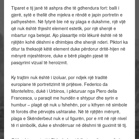
Tiparet e tij janë të ashpra dhe të gdhendura fort: balli i
gjerë, sytë e thellë dhe mjekra e rëndë e japin portretin e
pathyeshëm. Në fytyrë bie në sy plaga e dukshme, një vijë
që nuk është thjesht element estetik, por një shenjë e
mbartur nga betejat. Ajo plasaritje mbi lëkurë është në të
njëjtën kohë dëshmi e dhimbjes dhe shenjë nderi. Piktori ka
ditur ta theksojë këtë element duke përdorur dritë-hijen në
mënyrë mjeshtërore, duke e bërë plagën pjesë të
pasqyrimi vizual të heroizmit.
Ky trajtim nuk është i izoluar, por ndjek një traditë
europiane të portretizimit të prijësve. Federico da
Montefeltro, dukë i Urbinos, i pikturuar nga Piero della
Francesca, u paraqit me hundën e shtypur dhe syrin e
humbur – plagë që nuk u fshehën, por u kthyen në simbole
të forcës dhe përvojës ushtarake. Në të njëjtën mënyrë,
plaga e Skënderbeut nuk e ul figurën, por e rrit në një nivel
të ri simbolik, duke e shndërruar në dëshmi të guximit të tij.