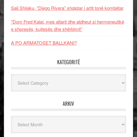
Sali Shijaku, “Diego Rivera” shqiptar i artit tonë kombëtar
“Dom Fred Kalaj, mes altarit dhe atdheut si hermeneutikë
e shpresës, kujtesës dhe shërbimit”
A PO ARMATOSET BALLKANI?
KATEGORITË
Kategoritë
ARKIV
Arkiv