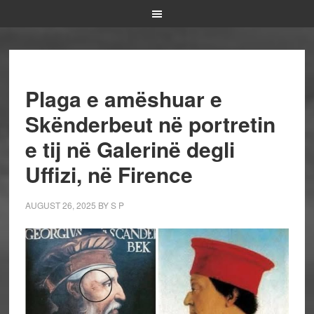
Plaga e amëshuar e
Skënderbeut në portretin
e tij në Galerinë degli
Uffizi, në Firence
AUGUST 26, 2025
BY
S P