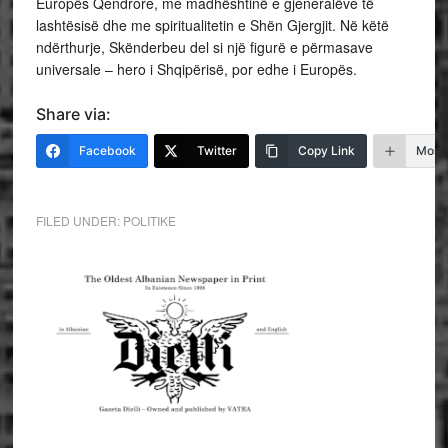
Europës Qendrore, me madhështinë e gjeneralëve të
lashtësisë dhe me spiritualitetin e Shën Gjergjit. Në këtë
ndërthurje, Skënderbeu del si një figurë e përmasave
universale – hero i Shqipërisë, por edhe i Europës.
Share via:
Facebook
Twitter
Copy Link
More
FILED UNDER:
POLITIKE