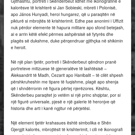
Gjithashtu, portreti i Skënderbeut lidhet me ikonografinë e
kalorësve të krishterë si Jan Sobieski, mbreti i Polonisë,
apo János Hunyadi, heroi hungarez, që u paraqitën në
pikturë si mbrojtës të krishterimit. Edhe pse anonimi i Uffizit
nuk përdor elemente të hapura militare apo sfond betejash,
ai e arrin këtë efekt përmes ashpërsisë së fytyrës dhe
plagës së dukshme, duke përqendruar gjithçka në shikimin
e heroit.
Në një plan tjetër, portreti i Skënderbeut qëndron pranë
portreteve mitizuese të gjeneralëve të lashtësisë –
Aleksandrit të Madh, Cezarit apo Hanibalit – të cilët shpesh
përshkruheshin me tipare të fuqishme, plagë apo shenja
që i shndërronin në figura përtej njerëzores. Kështu,
Skënderbeu paraqitet jo vetëm si një princ shqiptar, por si
një figurë universale, pjesë e një galerie të heronjve që
historia dhe arti i kanë ngjitur në përjetësi.
Një element tjetër krahasues është simbolika e Shën
Gjergjit kalorës, mbrojtësit të krishterimit, i cili në ikonografi