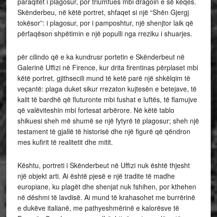
paraqitet i plagosur, por triumfues mbi dragoin e së keqes.
Skënderbeu, në këtë portret, shfaqet si një “Shën Gjergj
tokësor”: i plagosur, por i pamposhtur, një shenjtor laik që
përfaqëson shpëtimin e një populli nga rreziku i shuarjes.
për cilindo që e ka kundrusr portetin e Skënderbeut në
Galerinë Uffizi në Firence, kur drita firentinas përplaset mbi
këtë portret, gjithsecili mund të ketë parë një shkëlqim të
veçantë: plaga duket sikur rrezaton kujtesën e betejave, të
kalit të bardhë që fluturonte mbi fushat e luftës, të flamujve
që valëviteshin mbi fortesat arbërore. Në këtë tablo
shikuesi sheh më shumë se një fytyrë të plagosur; sheh një
testament të gjallë të historisë dhe një figurë që qëndron
mes kufirit të realitetit dhe mitit.
Kështu, portreti i Skënderbeut në Uffizi nuk është thjesht
një objekt arti. Ai është pjesë e një tradite të madhe
europiane, ku plagët dhe shenjat nuk fshihen, por kthehen
në dëshmi të lavdisë. Ai mund të krahasohet me burrërinë
e dukëve italianë, me pathyeshmërinë e kalorësve të