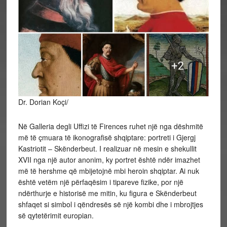
Dr. Dorian Koçi/
Në Galleria degli Uffizi të Firences ruhet një nga dëshmitë
më të çmuara të ikonografisë shqiptare: portreti i Gjergj
Kastriotit – Skënderbeut. I realizuar në mesin e shekullit
XVII nga një autor anonim, ky portret është ndër imazhet
më të hershme që mbijetojnë mbi heroin shqiptar. Ai nuk
është vetëm një përfaqësim i tipareve fizike, por një
ndërthurje e historisë me mitin, ku figura e Skënderbeut
shfaqet si simbol i qëndresës së një kombi dhe i mbrojtjes
së qytetërimit europian.