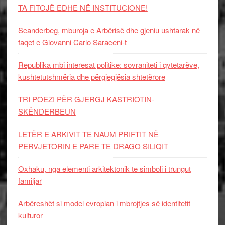
TA FITOJË EDHE NË INSTITUCIONE!
Scanderbeg, mburoja e Arbërisë dhe gjeniu ushtarak në
faqet e Giovanni Carlo Saraceni-t
Republika mbi interesat politike: sovraniteti i qytetarëve,
kushtetutshmëria dhe përgjegjësia shtetërore
TRI POEZI PËR GJERGJ KASTRIOTIN-
SKËNDERBEUN
LETËR E ARKIVIT TE NAUM PRIFTIT NË
PERVJETORIN E PARE TE DRAGO SILIQIT
Oxhaku, nga elementi arkitektonik te simboli i trungut
familjar
Arbëreshët si model evropian i mbrojtjes së identitetit
kulturor