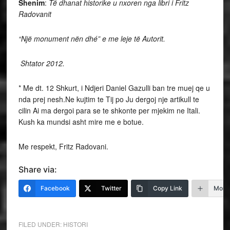
Shenim
:
Të dhanat historike u nxoren nga libri i Fritz
Radovanit
“Një monument nën dhé” e me leje të Autorit.
Shtator 2012.
* Me dt. 12 Shkurt, i Ndjeri Daniel Gazulli ban tre muej qe u
nda prej nesh.Ne kujtim te Tij po Ju dergoj nje artikull te
cilin Ai ma dergoi para se te shkonte per mjekim ne Itali.
Kush ka mundsi asht mire me e botue.
Me respekt, Fritz Radovani.
Share via:
Facebook
Twitter
Copy Link
More
FILED UNDER:
HISTORI