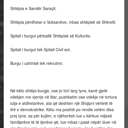
Shtëpia e Sandër Saraçit.
Shtëpia përdhese e Vuksanëve, mbas shtëpisë së Shkrelit.
Spitali i burgut përballë Shtëpisë së Kulturës.
Spitali i burgut tek Spitali Civil sot.
Burgu i ushtrisë tek rekrutimi.
Në këto shtëpi-burgje, ose jo fort larg tyne, kanë gjetë
vdekjen me vjerrje në litar, pushkatim ose vdekje në tortura
lulja e atdhetarëve, ata që deshten një Shqipni vërtetë të
lirë e demokratrike. Këtu ma poshtë po rendis vetëm disa
prej tyne, sa për kujtim, e njëherësh tue u kërkue ndjesë
familjarëve të të tjerëve që, tue mbas i pasë nëpër duer në