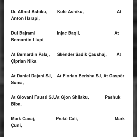
Dr. Alfred Ashiku, Kol
ë
Ashiku
, At
Anton Harapi,
Dul Bajrami Injac Baqli
,
At
Bernardin Llupi,
At Bernardin Palaj,
Skënder Sadik Çaushaj,
At
Çiprian Nika,
At Daniel Dajani
SJ, At Florian Berisha SJ, At Gaspër
Suma,
At Giovani Fausti
SJ,At Gjon Shllaku,
Pashuk
Biba,
Mark
Cacaj
, Prekë Cali, Mark
Çuni,