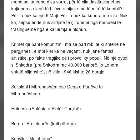
mend se ka edhe disa vorre, për të cilat institucionet as
kujtohen se janë të bijëve e bijave ma të mirë të kombit?!
Për ta nuk ka një 5 Maji. Për ta nuk ka kunora me lule. Nuk
ka, sepse ende nuk arrijmë të çlirohemi nga mendësi të
trashigueme nga e kaluemja e hidhun.
Krimet që bani komunizmi, ma së pari mbi të krishtenë në
përgjithësi, e mbi klerikë në veçanti, nuk janë fantazi
artistike, po fakte tragjike që i provoi ky popull. Në një qytet
si Shkodra (pra Shkodra me 40.000 banorë, jo Londra
shtatëmiljonshe), në vitin 1946 kishte 26 burgje:
Seksioni i Mbrendshëm ose Dega e Punëve te
Mbrendëshme.
Hetuesia (Shtëpia e Pjetër Çurçisë).
Burgu i Prefekturës (kati përdhé).
Konvikti “Malet tona”.