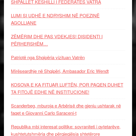
SHPALLET KËSHILLI I FEDERATËS VATRA
LUMI SI UDHË E NDRYSHIM NË POEZINË
AGOLLIANE
ZËMËRIM DHE PAS VDEKJES! DISIDENTI I
PËRHERSHËM…
Patriotë nga Shqipëria vizituan Vatrën
Mirëseardhje në Shqipëri, Ambasador Eric Wendt
KOSOVA E KA FITUAR LUFTËN, POR PAQEN DUHET
TA FITOJË EDHE NË INSTITUCIONE!
Scanderbeg, mburoja e Arbërisë dhe gjeniu ushtarak në
faqet e Giovanni Carlo Saraceni-t
Republika mbi interesat politike: sovraniteti i qytetarëve,
kushtetutshmëria dhe përgjegjësia shtetërore