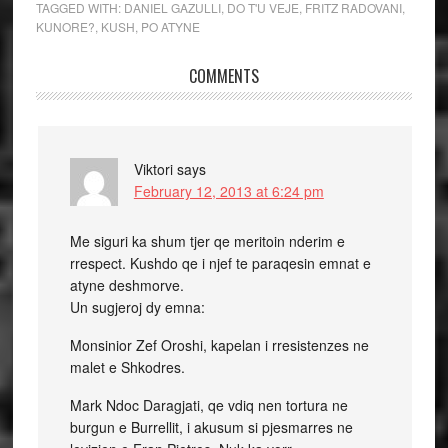
TAGGED WITH:
DANIEL GAZULLI
,
DO T'U VEJE
,
FRITZ RADOVANI
,
KUNORE?
,
KUSH
,
PO ATYNE
COMMENTS
Viktori
says
February 12, 2013 at 6:24 pm
Me siguri ka shum tjer qe meritoin nderim e
rrespect. Kushdo qe i njef te paraqesin emnat e
atyne deshmorve.
Un sugjeroj dy emna:
Monsinior Zef Oroshi, kapelan i rresistenzes ne
malet e Shkodres.
Mark Ndoc Daragjati, qe vdiq nen tortura ne
burgun e Burrellit, i akusum si pjesmarres ne