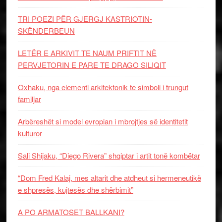
TRI POEZI PËR GJERGJ KASTRIOTIN-
SKËNDERBEUN
LETËR E ARKIVIT TE NAUM PRIFTIT NË
PERVJETORIN E PARE TE DRAGO SILIQIT
Oxhaku, nga elementi arkitektonik te simboli i trungut
familjar
Arbëreshët si model evropian i mbrojtjes së identitetit
kulturor
Sali Shijaku, “Diego Rivera” shqiptar i artit tonë kombëtar
“Dom Fred Kalaj, mes altarit dhe atdheut si hermeneutikë
e shpresës, kujtesës dhe shërbimit”
A PO ARMATOSET BALLKANI?