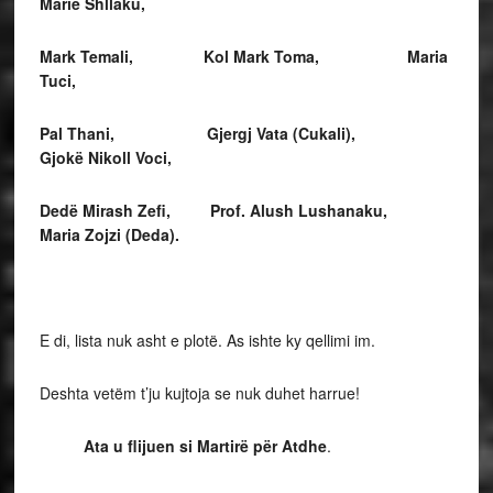
Marie Shllaku,
Mark Temali, Kol Mark Toma, Maria
Tuci,
Pal Thani, Gjergj Vata (Cukali),
Gjokë Nikoll Voci,
Dedë Mirash Zefi, Prof. Alush Lushanaku,
Maria Zojzi (Deda).
E di, lista nuk asht e plotë. As ishte ky qellimi im.
Deshta vetëm t’ju kujtoja se nuk duhet harrue!
Ata u flijuen si Martirë për Atdhe
.