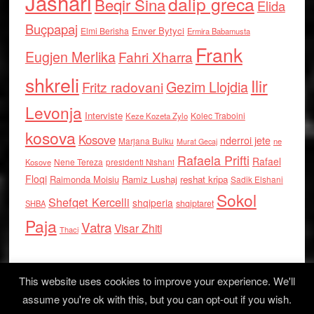
Jashari
dalip greca
Beqir Sina
Elida
Buçpapaj
Enver Bytyci
Elmi Berisha
Ermira Babamusta
Frank
Eugjen Merlika
Fahri Xharra
shkreli
Ilir
Gezim Llojdia
Fritz radovani
Levonja
Interviste
Kolec Traboini
Keze Kozeta Zylo
kosova
Kosove
nderroi jete
Marjana Bulku
ne
Murat Gecaj
Rafaela Prifti
Rafael
Nene Tereza
Kosove
presidenti Nishani
Floqi
Raimonda Moisiu
Ramiz Lushaj
reshat kripa
Sadik Elshani
Sokol
Shefqet Kercelli
shqiperia
shqiptaret
SHBA
Paja
Vatra
Visar Zhiti
Thaci
This website uses cookies to improve your experience. We'll
assume you're ok with this, but you can opt-out if you wish.