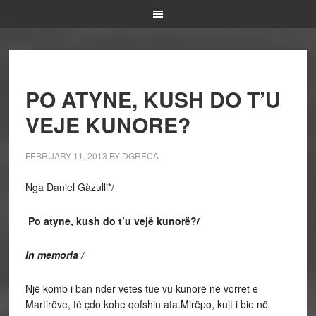
PO ATYNE, KUSH DO T’U
VEJE KUNORE?
FEBRUARY 11, 2013
BY
DGRECA
Nga Daniel Gàzulli*/
Po atyne, kush do t’u vejë kunorë?/
In memoria /
Një komb i ban nder vetes tue vu kunorë në vorret e
Martirëve, të çdo kohe qofshin ata.Mirëpo, kujt i bie në