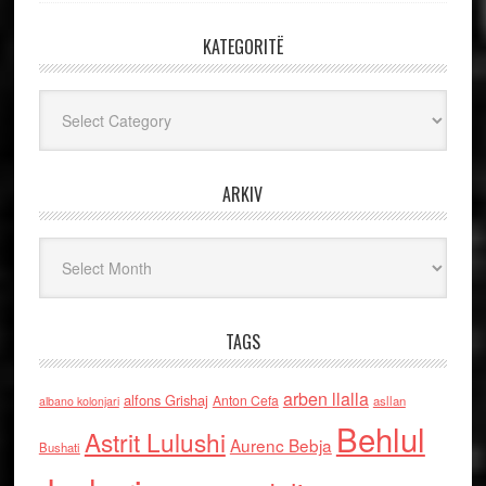
KATEGORITË
Kategoritë
ARKIV
Arkiv
TAGS
arben llalla
alfons Grishaj
Anton Cefa
asllan
albano kolonjari
Behlul
Astrit Lulushi
Aurenc Bebja
Bushati