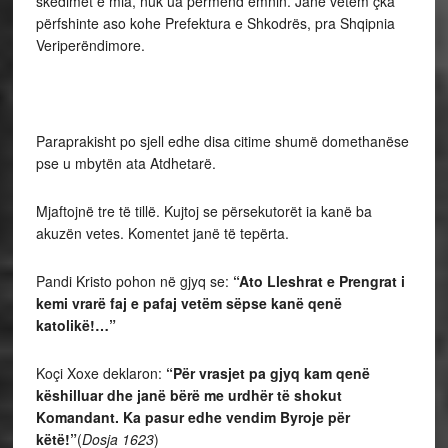
skedimet e mia, nuk ua përmend emnin. Janë vetëm çka
përfshinte aso kohe Prefektura e Shkodrës, pra Shqipnia
Veriperëndimore.
Paraprakisht po sjell edhe disa citime shumë domethanëse
pse u mbytën ata Atdhetarë.
Mjaftojnë tre të tillë. Kujtoj se përsekutorët ia kanë ba
akuzën vetes. Komentet janë të tepërta.
Pandi Kristo pohon në gjyq se:
“Ato Lleshrat e Prengrat i
kemi vrarë faj e pafaj vetëm sëpse kanë qenë
katolikë!…”
Koçi Xoxe deklaron:
“Për vrasjet pa gjyq kam qenë
këshilluar dhe janë bërë me urdhër të shokut
Komandant. Ka pasur edhe vendim Byroje për
këtë!”
(
Dosja 1623
)