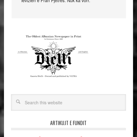
levizien e Fran Pjetres. Nuk ka vorr.
ARTIKUJT E FUNDIT