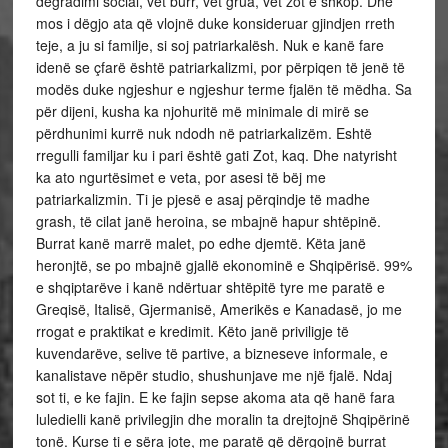
degradimi social, vet burr, vet grua, vet zot e shkop. Dhe
mos i dëgjo ata që vlojnë duke konsideruar gjindjen rreth
teje, a ju si familje, si soj patriarkalësh. Nuk e kanë fare
idenë se çfarë është patriarkalizmi, por përpiqen të jenë të
modës duke ngjeshur e ngjeshur terme fjalën të mëdha. Sa
për dijeni, kusha ka njohuritë më minimale di mirë se
përdhunimi kurrë nuk ndodh në patriarkalizëm. Eshtë
rregulli familjar ku i pari është gati Zot, kaq. Dhe natyrisht
ka ato ngurtësimet e veta, por asesi të bëj me
patriarkalizmin. Ti je pjesë e asaj përqindje të madhe
grash, të cilat janë heroina, se mbajnë hapur shtëpinë.
Burrat kanë marrë malet, po edhe djemtë. Këta janë
heronjtë, se po mbajnë gjallë ekonominë e Shqipërisë. 99%
e shqiptarëve i kanë ndërtuar shtëpitë tyre me paratë e
Greqisë, Italisë, Gjermanisë, Amerikës e Kanadasë, jo me
rrogat e praktikat e kredimit. Këto janë priviligje të
kuvendarëve, selive të partive, a bizneseve informale, e
kanalistave nëpër studio, shushunjave me një fjalë. Ndaj
sot ti, e ke fajin. E ke fajin sepse akoma ata që hanë fara
luledielli kanë privilegjin dhe moralin ta drejtojnë Shqipërinë
tonë. Kurse ti e sëra jote, me paratë që dërgojnë burrat