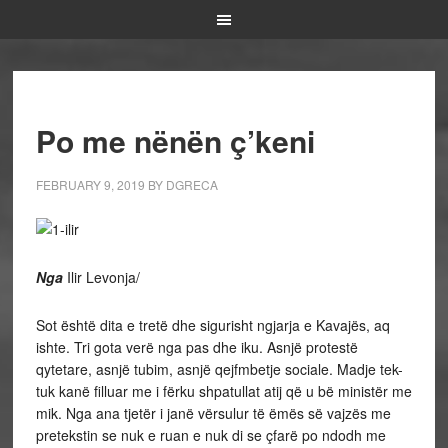
Po me nënën ç’keni
FEBRUARY 9, 2019
BY
DGRECA
Nga
Ilir Levonja/
Sot është dita e tretë dhe sigurisht ngjarja e Kavajës, aq
ishte. Tri gota verë nga pas dhe iku. Asnjë protestë
qytetare, asnjë tubim, asnjë qejfmbetje sociale. Madje tek-
tuk kanë filluar me i fërku shpatullat atij që u bë ministër me
mik. Nga ana tjetër i janë vërsulur të ëmës së vajzës me
pretekstin se nuk e ruan e nuk di se çfarë po ndodh me