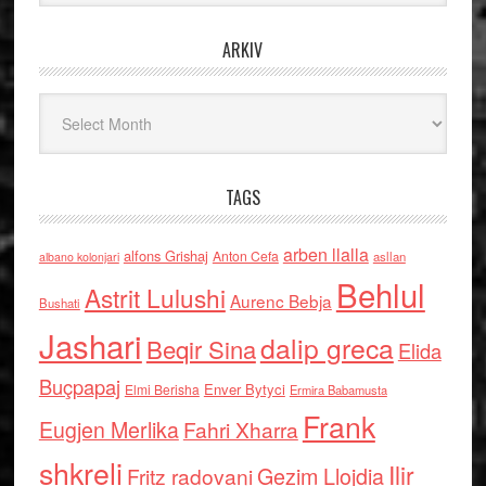
ARKIV
Arkiv
TAGS
arben llalla
alfons Grishaj
Anton Cefa
asllan
albano kolonjari
Behlul
Astrit Lulushi
Aurenc Bebja
Bushati
Jashari
dalip greca
Beqir Sina
Elida
Buçpapaj
Enver Bytyci
Elmi Berisha
Ermira Babamusta
Frank
Eugjen Merlika
Fahri Xharra
shkreli
Ilir
Gezim Llojdia
Fritz radovani