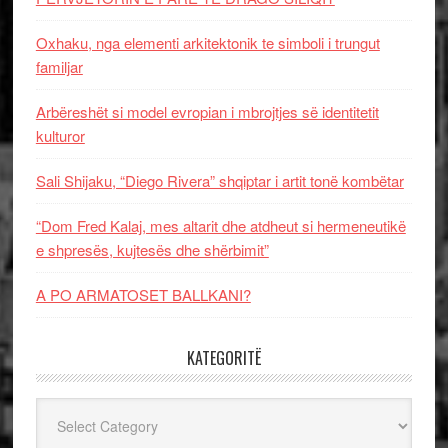
Oxhaku, nga elementi arkitektonik te simboli i trungut
familjar
Arbëreshët si model evropian i mbrojtjes së identitetit
kulturor
Sali Shijaku, “Diego Rivera” shqiptar i artit tonë kombëtar
“Dom Fred Kalaj, mes altarit dhe atdheut si hermeneutikë
e shpresës, kujtesës dhe shërbimit”
A PO ARMATOSET BALLKANI?
KATEGORITË
Kategoritë