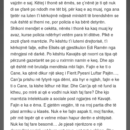
vajzën e saj. Këtej i thonë së ëmës, se ç’nënë je ti që nuk
di se çfarë po ndodh me tët bij, për kaq e aq muaj, nga ana
tjetër na luten t’i kërkojmë ndjesë ministrit të brendshëm se
nuk është si themi ne, por policia e ka bërë detyrën.
Shikoni mendjet e cekëta, nënës i thonë ka kaq muaj ky
avaz, kurse policia ndërhyri vetëm para tri ditëve. Pikë e
zezë çfarë marrëzie. Po kështu t’i lutemi drejtorisë, t’i
kërkojmë falje, edhe Elisës që gjestikulon Edi Ramën nga
mëngjesi në darkë. Po kështu Kavajës që nxorri ca tipa që
përzunë gazetarët se po u nxirrnin namin e keq. Dhe ajo
që është më brutalja mendësia mbi fajin. Fajin e ke ti o
Cane, ka qënë dikur një skeç i Fierit.Pyesni Luftar Pajën…,
Can’ja prishu në fytyrë nga dëmi, ata hyr e ngjish, fajin e ke
ti o Cane, ta kishe lidhur në litar. Dhe Can’ja që në fund ia
ktheu, po mirë ai që e vodhi nuk kish faj fare? Dhe kjo
marrëzia intelektuale a sociale post ngjarjes në Kavajë.
Fajin e ka e ëma. E gjetëm vegjën, të na rroj partia dhe të
plasi armiku u klasës. Nuk e ke fajin aspak ti, moj fisnike,
për më tepër që e vetme mban hapur derën e shtëpisë.
Nuk ke faj fare besomë… Je pjesë njerëzore e një