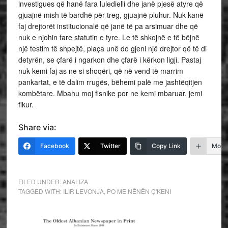
investigues që hanë fara luledielli dhe janë pjesë atyre që
gjuajnë mish të bardhë për treg, gjuajnë pluhur. Nuk kanë
faj drejtorët institucionalë që janë të pa arsimuar dhe që
nuk e njohin fare statutin e tyre. Le të shkojnë e të bëjnë
një testim të shpejtë, plaça unë do gjeni një drejtor që të di
detyrën, se çfarë i ngarkon dhe çfarë i kërkon ligji. Pastaj
nuk kemi faj as ne si shoqëri, që në vend të marrim
pankartat, e të dalim rrugës, bëhemi palë me jashtëqitjen
kombëtare. Mbahu moj fisnike por ne kemi mbaruar, jemi
fikur.
Share via:
Facebook
Twitter
Copy Link
More
FILED UNDER:
ANALIZA
TAGGED WITH:
ILIR LEVONJA
,
PO ME NËNËN Ç'KENI