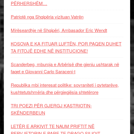
PËRHERSHËM…
Patriotë nga Shqipëria vizituan Vatrën
Mirëseardhje në Shqipëri, Ambasador Eric Wendt
KOSOVA E KA FITUAR LUFTËN, POR PAQEN DUHET
TA FITOJË EDHE NË INSTITUCIONE!
Scanderbeg, mburoja e Arbërisë dhe gjeniu ushtarak në
faqet e Giovanni Carlo Saraceni-t
Republika mbi interesat politike: sovraniteti i qytetarëve,
kushtetutshmëria dhe përgjegjësia shtetërore
TRI POEZI PËR GJERGJ KASTRIOTIN-
SKËNDERBEUN
LETËR E ARKIVIT TE NAUM PRIFTIT NË
PERVJETORIN E PARE TE DRAGO SILIQIT