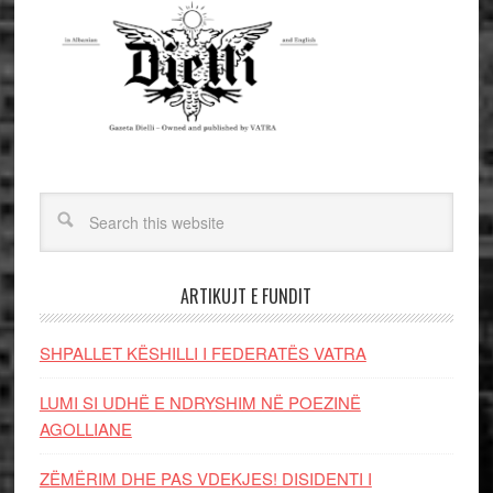
ARTIKUJT E FUNDIT
SHPALLET KËSHILLI I FEDERATËS VATRA
LUMI SI UDHË E NDRYSHIM NË POEZINË
AGOLLIANE
ZËMËRIM DHE PAS VDEKJES! DISIDENTI I