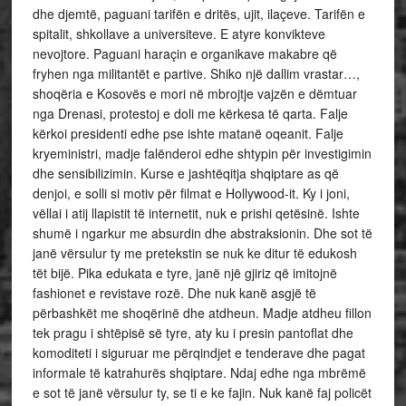
dhe djemtë, paguani tarifën e dritës, ujit, ilaçeve. Tarifën e
spitalit, shkollave a universiteve. E atyre konvikteve
nevojtore. Paguani haraçin e organikave makabre që
fryhen nga militantët e partive. Shiko një dallim vrastar…,
shoqëria e Kosovës e mori në mbrojtje vajzën e dëmtuar
nga Drenasi, protestoj e doli me kërkesa të qarta. Falje
kërkoi presidenti edhe pse ishte matanë oqeanit. Falje
kryeministri, madje falënderoi edhe shtypin për investigimin
dhe sensibilizimin. Kurse e jashtëqitja shqiptare as që
denjoi, e solli si motiv për filmat e Hollywood-it. Ky i joni,
vëllai i atij llapistit të internetit, nuk e prishi qetësinë. Ishte
shumë i ngarkur me absurdin dhe abstraksionin. Dhe sot të
janë vërsulur ty me pretekstin se nuk ke ditur të edukosh
tët bijë. Pika edukata e tyre, janë një gjiriz që imitojnë
fashionet e revistave rozë. Dhe nuk kanë asgjë të
përbashkët me shoqërinë dhe atdheun. Madje atdheu fillon
tek pragu i shtëpisë së tyre, aty ku i presin pantoflat dhe
komoditeti i siguruar me përqindjet e tenderave dhe pagat
informale të katrahurës shqiptare. Ndaj edhe nga mbrëmë
e sot të janë vërsulur ty, se ti e ke fajin. Nuk kanë faj policët