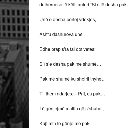
drithëruese të këtij autori “Si s’të desha pak
Unë e desha përtej vdekjes,
Ashtu dashurova unë
Edhe prap s’ia fal dot vetes:
S’i s’e desha pak më shumë…
Pak më shumë ku shpirti thyhet,
T’i them ndarjes: – Prit, ca pak…
Të gënjejmë mallin që s’shuhet,
Kujtimin të gënjejmë pak.