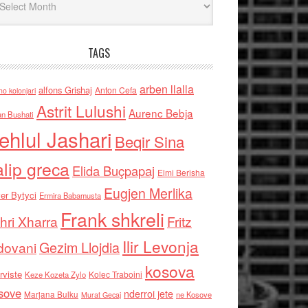
TAGS
arben llalla
alfons Grishaj
Anton Cefa
no kolonjari
Astrit Lulushi
Aurenc Bebja
an Bushati
ehlul Jashari
Beqir Sina
alip greca
Elida Buçpapaj
Elmi Berisha
Eugjen Merlika
er Bytyci
Ermira Babamusta
Frank shkreli
hri Xharra
Fritz
Ilir Levonja
Gezim Llojdia
dovani
kosova
rviste
Kolec Traboini
Keze Kozeta Zylo
sove
nderroi jete
Marjana Bulku
ne Kosove
Murat Gecaj