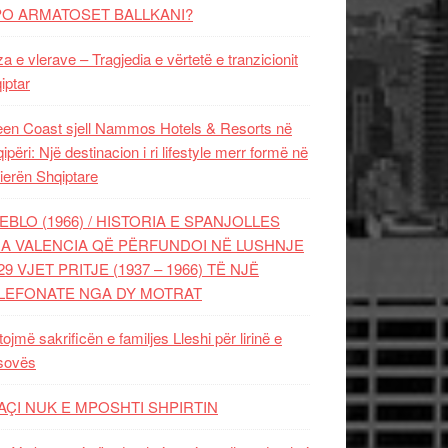
PO ARMATOSET BALLKANI?
za e vlerave – Tragjedia e vërtetë e tranzicionit
iptar
en Coast sjell Nammos Hotels & Resorts në
ipëri: Një destinacion i ri lifestyle merr formë në
ierën Shqiptare
EBLO (1966) / HISTORIA E SPANJOLLES
A VALENCIA QË PËRFUNDOI NË LUSHNJE
29 VJET PRITJE (1937 – 1966) TË NJË
LEFONATE NGA DY MOTRAT
tojmë sakrificën e familjes Lleshi për lirinë e
sovës
AÇI NUK E MPOSHTI SHPIRTIN