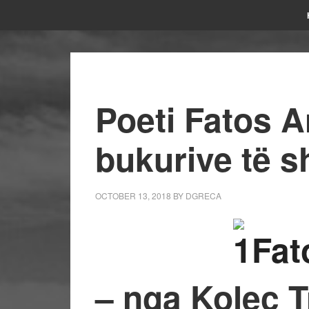
Poeti Fatos Ar
bukurive të sh
OCTOBER 13, 2018
BY
DGRECA
– nga Kolec T