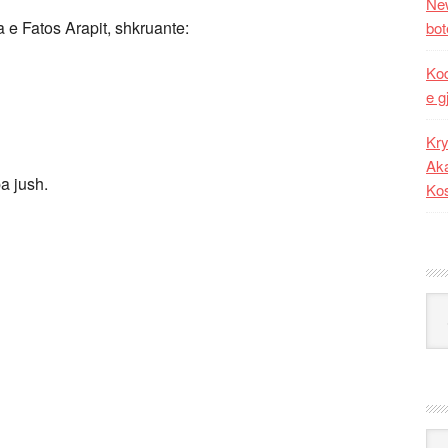
New
ra e Fatos Arapit, shkruante:
bot
Kod
e g
Kry
Aka
a jush.
Ko
Kat
Ark