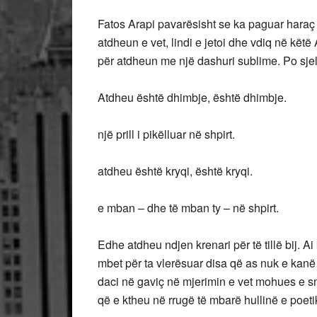
Fatos Arapi pavarësisht se ka paguar haraç t
atdheun e vet, lindi e jetoi dhe vdiq në këtë 
për atdheun me një dashuri sublime. Po sjell
Atdheu është dhimbje, është dhimbje.
një prill i pikëlluar në shpirt.
atdheu është kryqi, është kryqi.
e mban – dhe të mban ty – në shpirt.
Edhe atdheu ndjen krenari për të tillë bij. A
mbet për ta vlerësuar disa që as nuk e kanë 
daci në gaviç në mjerimin e vet mohues e sm
që e ktheu në rrugë të mbarë hullinë e poet