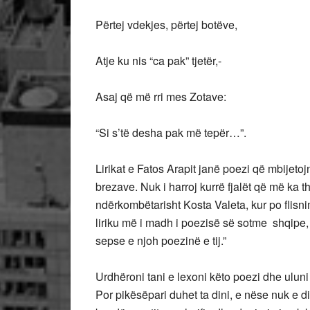
Përtej vdekjes, përtej botëve,
Atje ku nis “ca pak” tjetër,-
Asaj që më rri mes Zotave:
“Si s’të desha pak më tepër…”.
Lirikat e Fatos Arapit janë poezi që mbijetoj
brezave. Nuk i harroj kurrë fjalët që më ka t
ndërkombëtarisht Kosta Valeta, kur po flisn
liriku më i madh i poezisë së sotme shqipe,
sepse e njoh poezinë e tij.”
Urdhëroni tani e lexoni këto poezi dhe uluni e 
Por pikësëpari duhet ta dini, e nëse nuk e d