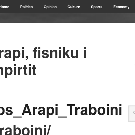
Home
Politics
Opinion
Culture
Sports
Economy
api, fisniku i
pirtit
raboini/