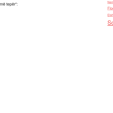
Nen
 më tepër”:
Flo
Els
So