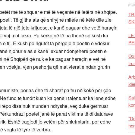
oetët më të shquar e më të veçantë në letërsinë shqipe.
TR
oeti. Të gjitha ata që shfryjnë mllefe në këtë dite zie
SK
teta të një jete krijuese, e kanë paguar dhe vetë haraçin
 si vaj mbi lakra. Po kërkojnë të na thonë se kush ka
LE
PE
 e tij. E kush po ngutet ta përgojojë poetin e vdekur
anë njohur e as e kanë lexuar ndonjëherë poetin e
Oxh
ri në Shqipëri që nuk e ka paguar haraçin e vet në
tru
 vjen vdekja, vjen peshorja që mat vlerat e ndan grurin
Arb
iden
muniste, por as dhe të sharat pa tru në kokë për çdo
Sal
e. Në fund të fundit kush ka qenë i talentuar ka lënë edhe
ko
t. Mirëpo disa nuk munden ndryshe, veç duke gërmuar
 Përkundrazi poetet janë të parat viktima të diktaturave
“Do
ik. Është tragjedi jo vetëm për shkrimtarin, por edhe
her
në vegla të tyre të verbra.