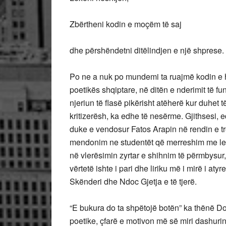
Zbërtheni kodin e moçëm të saj
dhe përshëndetni ditëlindjen e një shprese.
Po ne a nuk po mundemi ta ruajmë kodin e h
poetikës shqiptare, në ditën e nderimit të f
njeriun të flasë pikërisht atëherë kur duhet 
kritizerësh, ka edhe të nesërme. Gjithsesi,
duke e vendosur Fatos Arapin në rendin e tre
mendonim ne studentët që merreshim me let
në vlerësimin zyrtar e shihnim të përmbysur, s
vërtetë ishte i pari dhe liriku më i mirë i at
Skënderi dhe Ndoc Gjetja e të tjerë.
“E bukura do ta shpëtojë botën” ka thënë Do
poetike, çfarë e motivon më së miri dashurin