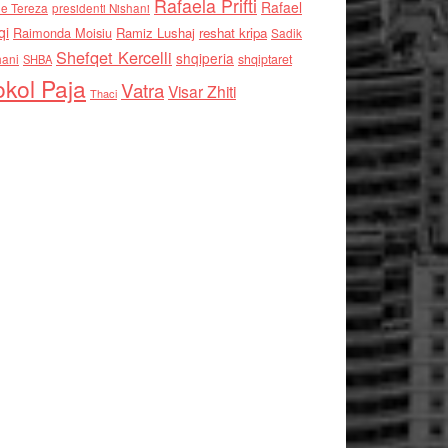
Rafaela Prifti
Rafael
e Tereza
presidenti Nishani
qi
Raimonda Moisiu
Ramiz Lushaj
reshat kripa
Sadik
Shefqet Kercelli
shqiperia
hani
shqiptaret
SHBA
kol Paja
Vatra
Visar Zhiti
Thaci