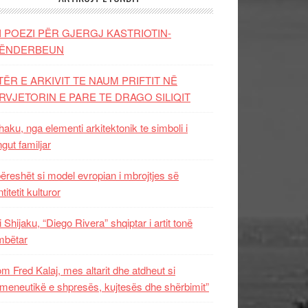
I POEZI PËR GJERGJ KASTRIOTIN-
ËNDERBEUN
TËR E ARKIVIT TE NAUM PRIFTIT NË
RVJETORIN E PARE TE DRAGO SILIQIT
aku, nga elementi arkitektonik te simboli i
ngut familjar
ëreshët si model evropian i mbrojtjes së
titetit kulturor
i Shijaku, “Diego Rivera” shqiptar i artit tonë
mbëtar
m Fred Kalaj, mes altarit dhe atdheut si
meneutikë e shpresës, kujtesës dhe shërbimit”