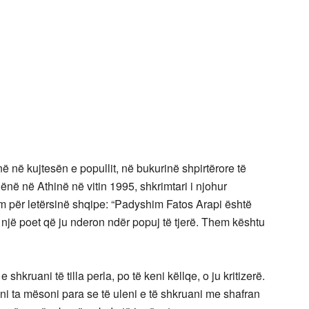
në në kujtesën e popullit, në bukurinë shpirtërore të
hënë në Athinë në vitin 1995, shkrimtari i njohur
im për letërsinë shqipe: “Padyshim Fatos Arapi është
 një poet që ju nderon ndër popuj të tjerë. Them kështu
shkruani të tilla perla, po të keni këllqe, o ju kritizerë.
ini ta mësoni para se të uleni e të shkruani me shafran