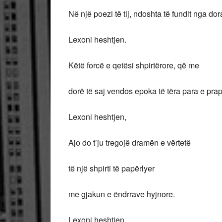
Në një poezi të tij, ndoshta të fundit nga do
Lexoni heshtjen.
Këtë forcë e qetësi shpirtërore, që me
dorë të saj vendos epoka të tëra para e prap
Lexoni heshtjen,
Ajo do t’ju tregojë dramën e vërtetë
të një shpirti të papërlyer
me gjakun e ëndrrave hyjnore.
Lexoni heshtjen,