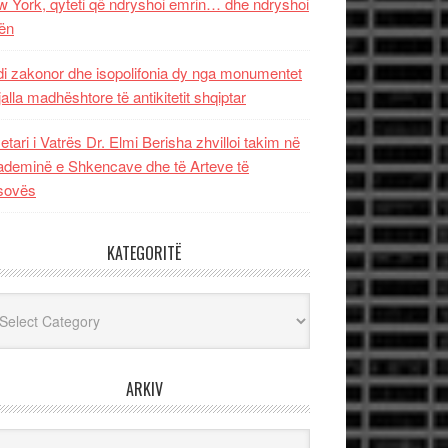
 York, qyteti që ndryshoi emrin… dhe ndryshoi
ën
i zakonor dhe isopolifonia dy nga monumentet
jalla madhështore të antikitetit shqiptar
etari i Vatrës Dr. Elmi Berisha zhvilloi takim në
deminë e Shkencave dhe të Arteve të
sovës
KATEGORITË
egoritë
ARKIV
iv