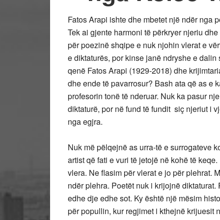
Fatos Arapi ishte dhe mbetet një ndër nga p
Tek ai gjente harmoni të përkryer njeriu dhe p
për poezinë shqipe e nuk njohin vlerat e vër
e diktaturës, por kinse janë ndryshe e dalin
qenë Fatos Arapi (1929-2018) dhe krijimtaria
dhe ende të pavarrosur? Bash ata që as e k
profesorin tonë të nderuar. Nuk ka pasur nje
diktaturë, por në fund të fundit siç njeriut i
nga egjra.
Nuk më pëlqejnë as urra-të e surrogateve ko
artist që fati e vuri të jetojë në kohë të keq
vlera. Ne flasim për vlerat e jo për plehra
ndër plehra. Poetët nuk i krijojnë diktaturat.
edhe dje edhe sot. Ky është një mësim histor
për popullin, kur regjimet i kthejnë krijuesit 