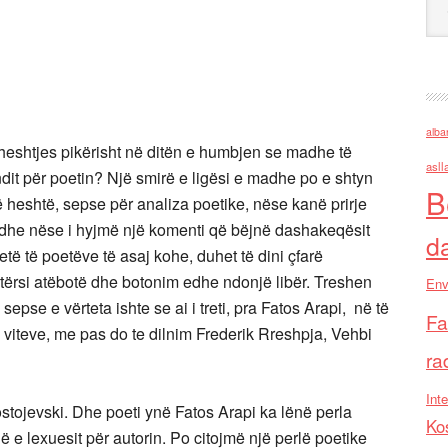
alba
eshtjes pikërisht në ditën e humbjen se madhe të
asll
undit për poetin? Një smirë e ligësi e madhe po e shtyn
B
të heshtë, sepse për analiza poetike, nëse kanë prirje
 edhe nëse i hyjmë një komenti që bëjnë dashakeqësit
d
të të poetëve të asaj kohe, duhet të dini çfarë
ërsi atëbotë dhe botonim edhe ndonjë libër. Treshen
Env
epse e vërteta ishte se ai i treti, pra Fatos Arapi, në të
Fa
yre viteve, me pas do te dilnim Frederik Rreshpja, Vehbi
ra
Inte
stojevski. Dhe poeti ynë Fatos Arapi ka lënë perla
Ko
ë e lexuesit për autorin. Po citojmë një perlë poetike