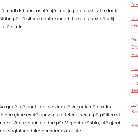
A 
ë madh krijues, është një familje patriotesh, ai e donte
Atdhe për të cilin ndjente krenari. Lexoni poezinë e tij
Kri
shq
 një strofë:
Gre
Shq
Riv
PU
NG
— 
TE
Kuj
i ka qenë një poet lirik me vlera të veçanta që nuk ka
Ko
idenë çfarë është poezia, por telendisën e përpëliten si
irëzi. A nuk shpifin edhe për Migjenin kështu, atë gjeni
SP
ikes shqiptare duke e modernizuar atë.