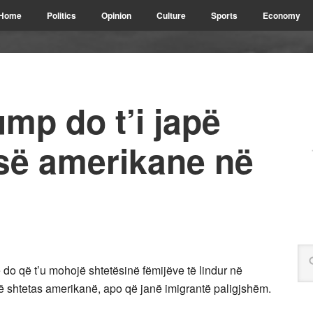
Home
Politics
Opinion
Culture
Sports
Economy
ump do t’i japë
isë amerikane në
do që t’u mohojë shtetësinë fëmijëve të lindur në
ë shtetas amerikanë, apo që janë imigrantë paligjshëm.