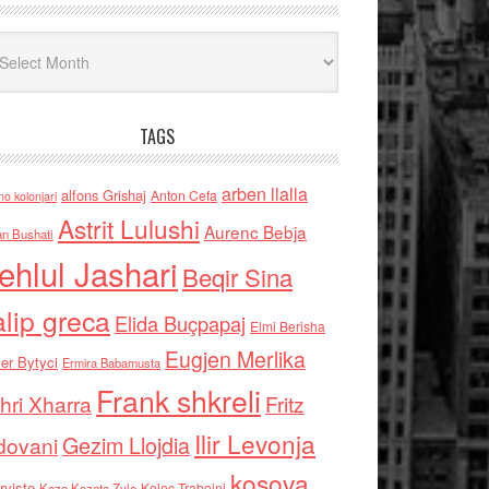
iv
TAGS
arben llalla
alfons Grishaj
Anton Cefa
no kolonjari
Astrit Lulushi
Aurenc Bebja
an Bushati
ehlul Jashari
Beqir Sina
alip greca
Elida Buçpapaj
Elmi Berisha
Eugjen Merlika
er Bytyci
Ermira Babamusta
Frank shkreli
hri Xharra
Fritz
Ilir Levonja
Gezim Llojdia
dovani
kosova
rviste
Kolec Traboini
Keze Kozeta Zylo