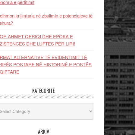
nomia e përfitimit
dihmon krijimtaria në zbulimin e potencialeve të
ehura?
OF. AHMET QERIQI DHE EPOKA E
ZISTENCЁS DHE LUFTЁS PЁR LIRI!
RMAT ALTERNATIVE TË EVIDENTIMIT TË
RIFËS POSTARE NË HISTORINË E POSTËS
QIPTARE
KATEGORITË
egoritë
ARKIV