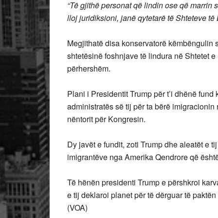
“Të gjithë personat që lindin ose që marrin 
lloj juridiksioni, janë qytetarë të Shteteve t
Megjithatë disa konservatorë këmbëngulin s
shtetësinë foshnjave të lindura në Shtetet e
përhershëm.
Plani i Presidentit Trump për t’i dhënë fund 
administratës së tij për ta bërë imigracioni
nëntorit për Kongresin.
Dy javët e fundit, zoti Trump dhe aleatët e 
imigrantëve nga Amerika Qendrore që është d
Të hënën presidenti Trump e përshkroi karvan
e tij deklaroi planet për të dërguar të paktën
(VOA)