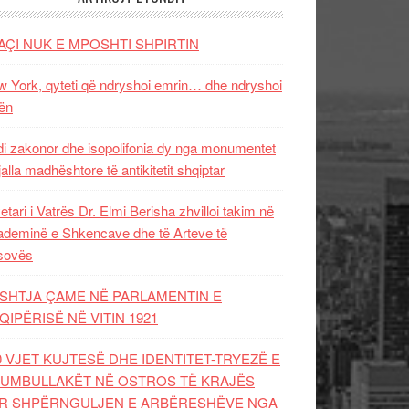
AÇI NUK E MPOSHTI SHPIRTIN
 York, qyteti që ndryshoi emrin… dhe ndryshoi
ën
i zakonor dhe isopolifonia dy nga monumentet
jalla madhështore të antikitetit shqiptar
etari i Vatrës Dr. Elmi Berisha zhvilloi takim në
deminë e Shkencave dhe të Arteve të
sovës
SHTJA ÇAME NË PARLAMENTIN E
QIPËRISË NË VITIN 1921
0 VJET KUJTESË DHE IDENTITET-TRYEZË E
UMBULLAKËT NË OSTROS TË KRAJËS
R SHPËRNGULJEN E ARBËRESHËVE NGA