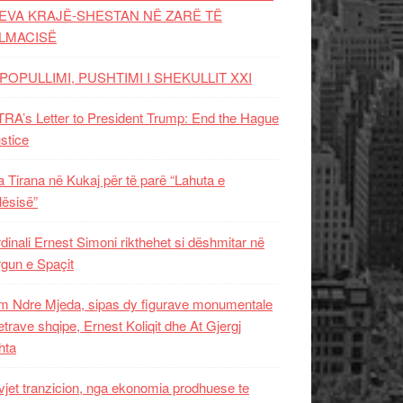
EVA KRAJË-SHESTAN NË ZARË TË
LMACISË
POPULLIMI, PUSHTIMI I SHEKULLIT XXI
RA’s Letter to President Trump: End the Hague
ustice
 Tirana në Kukaj për të parë “Lahuta e
ësisë”
dinali Ernest Simoni rikthehet si dëshmitar në
gun e Spaçit
 Ndre Mjeda, sipas dy figurave monumentale
letrave shqipe, Ernest Koliqit dhe At Gjergj
hta
vjet tranzicion, nga ekonomia prodhuese te