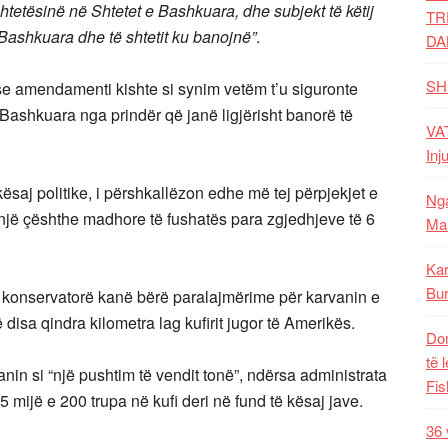
shtetësinë në Shtetet e Bashkuara, dhe subjekt të këtij
TR
ë Bashkuara dhe të shtetit ku banojnë”
.
DA
SH
e amendamenti kishte si synim vetëm t’u siguronte
 Bashkuara nga prindër që janë ligjërisht banorë të
VAT
Inj
kësaj politike, i përshkallëzon edhe më tej përpjekjet e
Nga
n një çështhe madhore të fushatës para zgjedhjeve të 6
Mal
Kar
Bur
tij konservatorë kanë bërë paralajmërime për karvanin e
isa qindra kilometra lag kufirit jugor të Amerikës.
Dom
të 
in si “një pushtim të vendit tonë”, ndërsa administrata
Fis
 5 mijë e 200 trupa në kufi deri në fund të kësaj jave.
36 