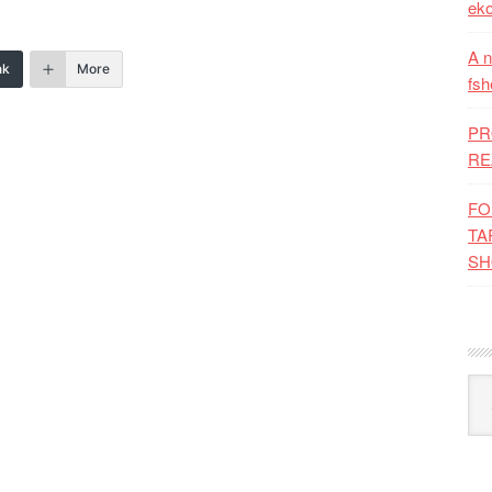
eko
A n
nk
More
fsh
PR
RE
FO
TA
SH
Kat