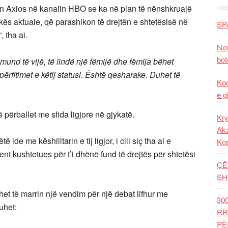
nin Axios në kanalin HBO se ka në plan të nënshkruajë
ikës aktuale, që parashikon të drejtën e shtetësisë në
SP
, tha ai.
New
bot
mund të vijë, të lindë një fëmijë dhe fëmija bëhet
ërfitimet e këtij statusi. Është qesharake. Duhet të
Kod
e g
 përballet me sfida ligjore në gjykatë.
Kry
Aka
ide me këshilltarin e tij ligjor, i cili siç tha ai e
Ko
t kushtetues për t’i dhënë fund të drejtës për shtetësi
ÇË
SH
uhet të marrin një vendim për një debat lifhur me
30
uhet:
RR
PË