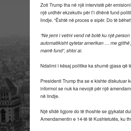
Zoti Trump tha në një intervistë për emisio
një urdhër ekzekutiv për t’i dhënë fund polit
lindje. “Është në proces e sipër. Do të bëhet”
“Ne jemi i vetmi vend në botë ku një person 
automatikisht qytetar amerikan … me gjithë p
marrë fund”, shtoi ai.
Ndalimi i kësaj politike ka shumë gjasa që të
Presidenti Trump tha se e kishte diskutuar këtë 
informoi se nuk ka nevojë për një amendamen
në lindje.
Një sfidë ligjore do të thoshte se gjykatat d
Amendamentin e 14-të të Kushtetutës, ku th