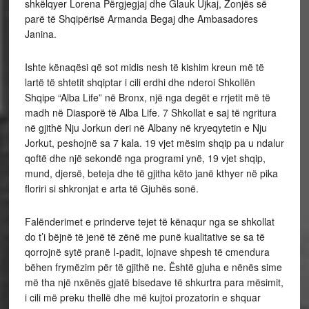
shkëlqyer Lorena Përgjegjaj dhe Glauk Ujkaj, Zonjës së
parë të Shqipërisë Armanda Begaj dhe Ambasadores
Janina.
Ishte kënaqësi që sot midis nesh të kishim kreun më të
lartë të shtetit shqiptar i cili erdhi dhe nderoi Shkollën
Shqipe “Alba Life” në Bronx, një nga degët e rrjetit më të
madh në Diasporë të Alba Life. 7 Shkollat e saj të ngritura
në gjithë Nju Jorkun deri në Albany në kryeqytetin e Nju
Jorkut, peshojnë sa 7 kala. 19 vjet mësim shqip pa u ndalur
qoftë dhe një sekondë nga programi ynë, 19 vjet shqip,
mund, djersë, beteja dhe të gjitha këto janë kthyer në pika
floriri si shkronjat e arta të Gjuhës sonë.
Falënderimet e prinderve tejet të kënaqur nga se shkollat
do t’i bëjnë të jenë të zënë me punë kualitative se sa të
qorrojnë sytë pranë I-padit, lojnave shpesh të cmendura
bëhen frymëzim për të gjithë ne. Është gjuha e nënës sime
më tha një nxënës gjatë bisedave të shkurtra para mësimit,
i cili më preku thellë dhe më kujtoi prozatorin e shquar