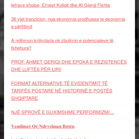
letrave shqipe, Ernest Koliqit dhe At Gjergj Fishta
36 vjet tranzicion, nga ekonomia prodhuese te ekonomia
e përfitimit
A ndihmon krijimtaria në zbulimin e potencialeve të
fshehura?
PROF. AHMET QERIQI DHE EPOKA E REZISTENCЁS
DHE LUFTЁS PЁR LIRI!
FORMAT ALTERNATIVE TË EVIDENTIMIT TË
TARIFËS POSTARE NË HISTORINË E POSTËS
SHQIPTARE
NJË SPROVË E GUXIMSHME PERFORMIZMI…
𝐕𝐞𝐧𝐝𝐢𝐦𝐞𝐭 𝐐𝐞̈ 𝐍𝐝𝐫𝐲𝐬𝐡𝐮𝐚𝐧 𝐁𝐨𝐭𝐞̈𝐧