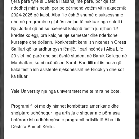
tjera para tyre si Davida Hasanaj më parë, por që sot
ndodhej midis nesh, por po përmend vetëm vitin akademik
2024-2025 që kaloi. Alba life është shumë e suksesshme
dhe në programin e gjuhës shqipe të caktuar nga shteti i
Nju Jorkut që në se nxënësit kalojnë testin ju njihen 12
kredite kolegji, pra kalojnë një semestër dhe ndërkohë
kursejnë dhe dollarin. Konkretisht kemi ish nxënësin Oresti
Salillari që ka ardhur qysh fëmijë, i pari nxënës i Alba Life
20 vjet më parë dhe sot është student në Baruk College në
Manhattan, kemi nxënësen Sarah Bandilli midis nesh që
kaloi testin ish asistente njëkohësisht në Brooklyn dhe sot
ka filluar
Yale University një nga universitetet më të mira në botë.
Programi filloi me dy himnet kombëtare amerikane dhe
shqiptare udhëhequr nga artistja e shquar me përmasa
botërore ish udhëheqëse e programit artistik të Alba Life
Dëshira Ahmeti Kërliu.