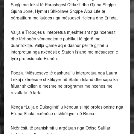
Shqip me tekst të Parashqevi Qiriazit dhe Gjuha Shqipe
Gjuha Jonë, Hymni i Shkollave Shqipe Alba Life të
përgatitura me kujdes nga mësueset Helena dhe Erinda.
Vallja e Tropojës u intepretua mjeshtërisht nga nxënësit
dhe tërhoqën vëmendjen e publikut të gjerë me
duartrokitje. Vallja Çame aq e dashur për të gjithë u
interpretua nga nxënësit e Staten Island me mësuesen e
tyre profesionale Elonën.
Poezia “Mësueseve të dashura” u interpretua nga Laura
Lekaj nxënëse e shkëlqyer në Staten Island dhe sapo ka
filluar shkollën e mesme në programin me nxënës me
rezultate të larta.
Kënga “Lulja e Dukagjinit” u këndua si një profesioniste nga
Eliona Shala, nxënëse e shkëlqyer në Bronx.
Nxënësit, të pranishmit u argëtuan nga Odise Salillari