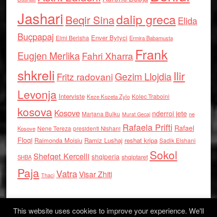
Jashari
dalip greca
Beqir Sina
Elida
Buçpapaj
Enver Bytyci
Elmi Berisha
Ermira Babamusta
Frank
Eugjen Merlika
Fahri Xharra
shkreli
Ilir
Gezim Llojdia
Fritz radovani
Levonja
Interviste
Kolec Traboini
Keze Kozeta Zylo
kosova
Kosove
nderroi jete
Marjana Bulku
ne
Murat Gecaj
Rafaela Prifti
Rafael
Nene Tereza
Kosove
presidenti Nishani
Floqi
Raimonda Moisiu
Ramiz Lushaj
reshat kripa
Sadik Elshani
Sokol
Shefqet Kercelli
shqiperia
shqiptaret
SHBA
Paja
Vatra
Visar Zhiti
Thaci
This website uses cookies to improve your experience. We'll