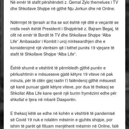
Në emër të stafit përshëndeti z. Qemal Zylo themelues i TV
dhe Shkollave Shqipe në gjithë Nju Jorkun dhe në Online.
Ndërmjet të tjerash ai tha se sot është një ditë e veçantë se
midis nesh është Presidenti i Shqipërisë z. Bajram Begaj, të
cilit në emër të Bordit të TV dhe Shkollave Shqipe “Alba
Life” Ambasador i Kombit i uroj mirëseardhjen dhe e
konsiderojmë një vlerësim që i bëhet punës 19 vjeçare të
stafit të Shkollave Shqipe “Alba Life”.
Është shumë e vështirë të përmbledh gjithë punën e
përkushtimin e mësueseve gjatë këtyre 19 viteve në pak
minuta, për të cilën gjej rastin t’i falënderoj gjithë mësuesit
që kanë punuar gjatë këtyre viteve, por dua të theksoj se
Shkollat Alba Life kane qenë një burim frymëzimi edhe për
shkollat e tjera në mbarë Diasporën.
E theksoj këtë se edhe në kohën e vështirë të pandemisë
së Covid 19 nuk e ndalëm mësimin e gjuhës shqipe, por
ishim të parët që filluam menjëherë mësimin në Online, falë