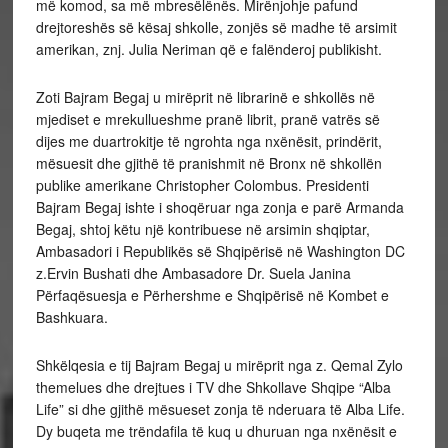
më komod, sa më mbresëlënës. Mirënjohje pafund
drejtoreshës së kësaj shkolle, zonjës së madhe të arsimit
amerikan, znj. Julia Neriman që e falënderoj publikisht.
Zoti Bajram Begaj u mirëprit në librarinë e shkollës në
mjediset e mrekullueshme pranë librit, pranë vatrës së
dijes me duartrokitje të ngrohta nga nxënësit, prindërit,
mësuesit dhe gjithë të pranishmit në Bronx në shkollën
publike amerikane Christopher Colombus. Presidenti
Bajram Begaj ishte i shoqëruar nga zonja e parë Armanda
Begaj, shtoj këtu një kontribuese në arsimin shqiptar,
Ambasadori i Republikës së Shqipërisë në Washington DC
z.Ervin Bushati dhe Ambasadore Dr. Suela Janina
Përfaqësuesja e Përhershme e Shqipërisë në Kombet e
Bashkuara.
Shkëlqesia e tij Bajram Begaj u mirëprit nga z. Qemal Zylo
themelues dhe drejtues i TV dhe Shkollave Shqipe “Alba
Life” si dhe gjithë mësueset zonja të nderuara të Alba Life.
Dy buqeta me trëndafila të kuq u dhuruan nga nxënësit e