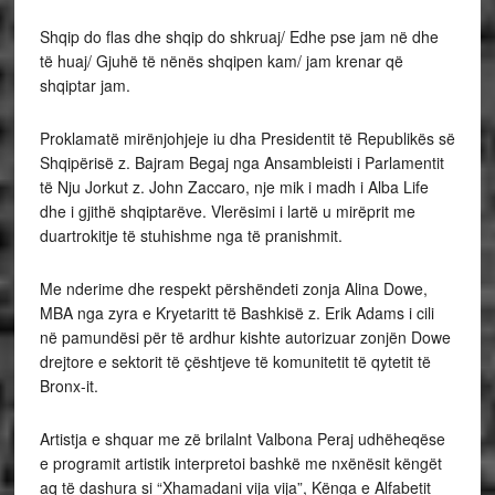
Shqip do flas dhe shqip do shkruaj/ Edhe pse jam në dhe
të huaj/ Gjuhë të nënës shqipen kam/ jam krenar që
shqiptar jam.
Proklamatë mirënjohjeje iu dha Presidentit të Republikës së
Shqipërisë z. Bajram Begaj nga Ansambleisti i Parlamentit
të Nju Jorkut z. John Zaccaro, nje mik i madh i Alba Life
dhe i gjithë shqiptarëve. Vlerësimi i lartë u mirëprit me
duartrokitje të stuhishme nga të pranishmit.
Me nderime dhe respekt përshëndeti zonja Alina Dowe,
MBA nga zyra e Kryetaritt të Bashkisë z. Erik Adams i cili
në pamundësi për të ardhur kishte autorizuar zonjën Dowe
drejtore e sektorit të çështjeve të komunitetit të qytetit të
Bronx-it.
Artistja e shquar me zë brilalnt Valbona Peraj udhëheqëse
e programit artistik interpretoi bashkë me nxënësit këngët
aq të dashura si “Xhamadani vija vija”, Kënga e Alfabetit