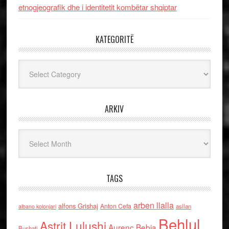
etnogjeografik dhe i identitetit kombëtar shqiptar
KATEGORITË
Kategoritë
ARKIV
Arkiv
TAGS
arben llalla
alfons Grishaj
Anton Cefa
asllan
albano kolonjari
Behlul
Astrit Lulushi
Aurenc Bebja
Bushati