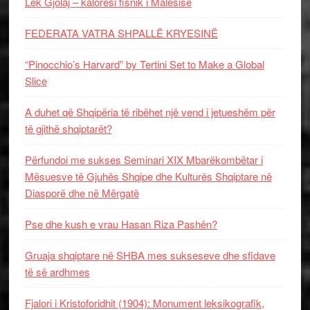
Lek Gjolaj – kalorësi fisnik i Malësisë
FEDERATA VATRA SHPALLË KRYESINË
“Pinocchio’s Harvard” by Tertini Set to Make a Global
Slice
A duhet që Shqipëria të ribëhet një vend i jetueshëm për
të gjithë shqiptarët?
Përfundoi me sukses Seminari XIX Mbarëkombëtar i
Mësuesve të Gjuhës Shqipe dhe Kulturës Shqiptare në
Diasporë dhe në Mërgatë
Pse dhe kush e vrau Hasan Riza Pashën?
Gruaja shqiptare në SHBA mes sukseseve dhe sfidave
të së ardhmes
Fjalori i Kristoforidhit (1904): Monument leksikografik,