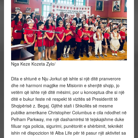
Nga Keze Kozeta Zylo/
Dita e shtunë e Nju Jorkut që ishte si një ditë pranverore
dhe në harmoni magjike me Misionin e shenjtë shqip, jo
vetëm që ishte një ditë mësimi, por u konceptua dhe si një
ditë e bukur feste në respekt të vizitës së Presidentit të
Shqipërisë z. Begaj. Gjithë stafi i Shkollës së mesme
publike amerikane Christopher Columbus e cila ndodhet në
Pelham Parkway, me një dashamirësi të tejskajshme duke
filluar nga policia, sigurimi, punëtorët e shërbimit, teknikët
ishin në dispozicion të Alba Life për të pasur një aktivitet sa