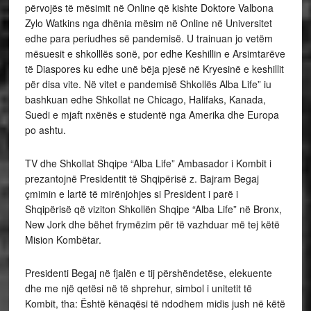
përvojës të mësimit në Online që kishte Doktore Valbona
Zylo Watkins nga dhënia mësim në Online në Universitet
edhe para periudhes së pandemisë. U trainuan jo vetëm
mësuesit e shkolllës sonë, por edhe Keshillin e Arsimtarëve
të Diaspores ku edhe unë bëja pjesë në Kryesinë e keshillit
për disa vite. Në vitet e pandemisë Shkollës Alba Life” iu
bashkuan edhe Shkollat ne Chicago, Halifaks, Kanada,
Suedi e mjaft nxënës e studentë nga Amerika dhe Europa
po ashtu.
TV dhe Shkollat Shqipe “Alba Life” Ambasador i Kombit i
prezantojnë Presidentit të Shqipërisë z. Bajram Begaj
çmimin e lartë të mirënjohjes si President i parë i
Shqipërisë që viziton Shkollën Shqipe “Alba Life” në Bronx,
New Jork dhe bëhet frymëzim për të vazhduar më tej këtë
Mision Kombëtar.
Presidenti Begaj në fjalën e tij përshëndetëse, elekuente
dhe me një qetësi në të shprehur, simbol i unitetit të
Kombit, tha: Është kënaqësi të ndodhem midis jush në këtë