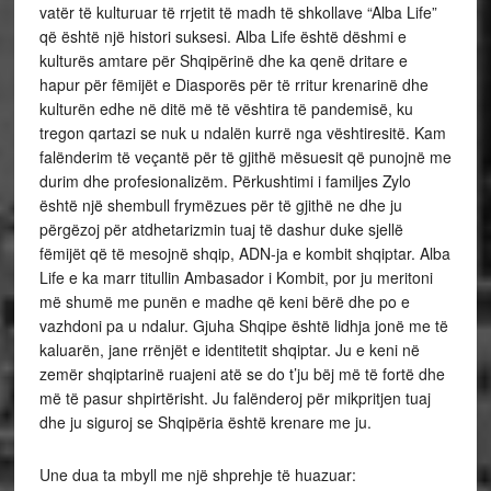
vatër të kulturuar të rrjetit të madh të shkollave “Alba Life”
që është një histori suksesi. Alba Life është dëshmi e
kulturës amtare për Shqipërinë dhe ka qenë dritare e
hapur për fëmijët e Diasporës për të rritur krenarinë dhe
kulturën edhe në ditë më të vështira të pandemisë, ku
tregon qartazi se nuk u ndalën kurrë nga vështiresitë. Kam
falënderim të veçantë për të gjithë mësuesit që punojnë me
durim dhe profesionalizëm. Përkushtimi i familjes Zylo
është një shembull frymëzues për të gjithë ne dhe ju
përgëzoj për atdhetarizmin tuaj të dashur duke sjellë
fëmijët që të mesojnë shqip, ADN-ja e kombit shqiptar. Alba
Life e ka marr titullin Ambasador i Kombit, por ju meritoni
më shumë me punën e madhe që keni bërë dhe po e
vazhdoni pa u ndalur. Gjuha Shqipe është lidhja jonë me të
kaluarën, jane rrënjët e identitetit shqiptar. Ju e keni në
zemër shqiptarinë ruajeni atë se do t’ju bëj më të fortë dhe
më të pasur shpirtërisht. Ju falënderoj për mikpritjen tuaj
dhe ju siguroj se Shqipëria është krenare me ju.
Une dua ta mbyll me një shprehje të huazuar: