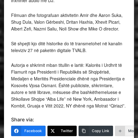
inxhinier audio me DJ.
Filmuan dhe fotografuan aktivitetin Amir dhe Aaron Suka,
Shug Dula, Valon Gërbeshi, Dritan Haxhia, Xhevit Picari,
Albert Zefi, Nazmi Saliu, Noli Show dhe Mike O director.
Së shpejti kjo ditë historike do të transmetohet në kanalin
televiziv 27 në paketën digitale TVALB.
Autorja e shkrimit mban titullin e lartë: Kalorës i Urdhrit të
Flamurit nga Presidenti i Republikës së Shqipërisë,
Medaljen e Meritës Presidenciale dhënë nga Presidentja e
Kosovës Vjosa Osmani. Është publiciste, shkrimtare,
autore e tetë librave, mësuese dhe bashkëthemeluese e
Shkollave Shqipe “Alba Life” në New York, Ambasador i
Kombit, Gruaja e Vitit 2022, NY dhënë nga Motrat “Qiriazi”.
Share via:
Facebook
Twitter
Copy Link
More