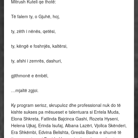
Mitrush Kuteli qe thotë:
Të falem ty, o Gjuhë, hoj,
ty, zëth i nënës, qetësi,
ty, këngë e foshnjës, kaltërsi,
ty, afshi i zemrës, dashuri,
gjithmonë e ëmbël,
…mjaltë zgjoi.
Ky program serioz, skrupuloz dhe professional nuk do të
kishte sukses pa mësueset e talentuara si Entela Muda,
Elona Shkreta, Fatlinda Bajcinca Gashi, Rozeta Hyseni,
Helena Ujkaj, Erinda Isufaj, Albana Lazëri, Vjollca Skënderi,
Era Shkëmbi, Edvina Belishta, Gresila Basha e shumë të