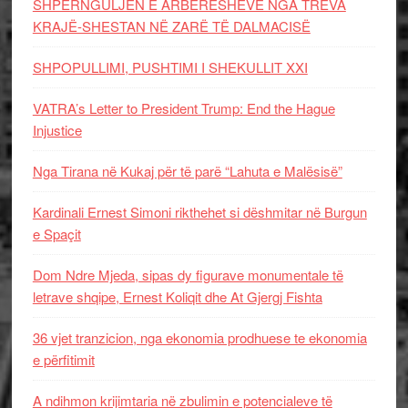
SHPËRNGULJEN E ARBËRESHËVE NGA TREVA
KRAJË-SHESTAN NË ZARË TË DALMACISË
SHPOPULLIMI, PUSHTIMI I SHEKULLIT XXI
VATRA’s Letter to President Trump: End the Hague
Injustice
Nga Tirana në Kukaj për të parë “Lahuta e Malësisë”
Kardinali Ernest Simoni rikthehet si dëshmitar në Burgun
e Spaçit
Dom Ndre Mjeda, sipas dy figurave monumentale të
letrave shqipe, Ernest Koliqit dhe At Gjergj Fishta
36 vjet tranzicion, nga ekonomia prodhuese te ekonomia
e përfitimit
A ndihmon krijimtaria në zbulimin e potencialeve të