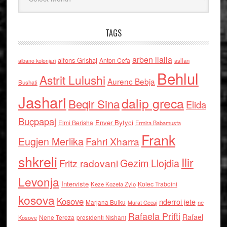
TAGS
arben llalla
alfons Grishaj
Anton Cefa
asllan
albano kolonjari
Behlul
Astrit Lulushi
Aurenc Bebja
Bushati
Jashari
dalip greca
Beqir Sina
Elida
Buçpapaj
Enver Bytyci
Elmi Berisha
Ermira Babamusta
Frank
Eugjen Merlika
Fahri Xharra
shkreli
Ilir
Gezim Llojdia
Fritz radovani
Levonja
Interviste
Kolec Traboini
Keze Kozeta Zylo
kosova
Kosove
nderroi jete
Marjana Bulku
ne
Murat Gecaj
Rafaela Prifti
Rafael
Nene Tereza
Kosove
presidenti Nishani