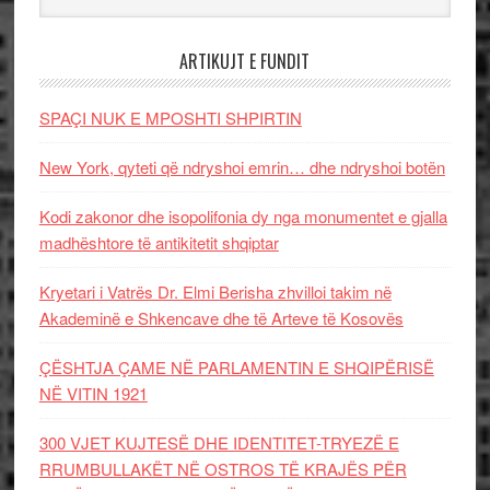
ARTIKUJT E FUNDIT
SPAÇI NUK E MPOSHTI SHPIRTIN
New York, qyteti që ndryshoi emrin… dhe ndryshoi botën
Kodi zakonor dhe isopolifonia dy nga monumentet e gjalla
madhështore të antikitetit shqiptar
Kryetari i Vatrës Dr. Elmi Berisha zhvilloi takim në
Akademinë e Shkencave dhe të Arteve të Kosovës
ÇËSHTJA ÇAME NË PARLAMENTIN E SHQIPËRISË
NË VITIN 1921
300 VJET KUJTESË DHE IDENTITET-TRYEZË E
RRUMBULLAKËT NË OSTROS TË KRAJËS PËR