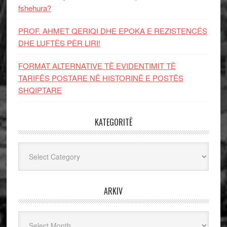
fshehura?
PROF. AHMET QERIQI DHE EPOKA E REZISTENCЁS
DHE LUFTЁS PЁR LIRI!
FORMAT ALTERNATIVE TË EVIDENTIMIT TË
TARIFËS POSTARE NË HISTORINË E POSTËS
SHQIPTARE
KATEGORITË
Kategoritë
ARKIV
Arkiv