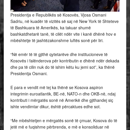
Presidentja e Republikës së Kosovës, Vjosa Osmani
Sadriu, në kuadër të vizitës së saj në New York të Shteteve
të Bashkuara të Amerikës, ka takuar shumë
bashkatdhetarë tanë, të cilët ndër vite i kanë dhënë hov e
mbështetje të jashtëzakonshme luftës sonë për liri.
“Në emër të të gjithë qytetarëve dhe institucioneve të
Kosovës i
falënderova për kontributin e dhënë ndër dekada
dhe pa të cilin nuk do të ishim këtu ku jemi sot”, ka thënë
Presidentja Osmani.
E para e vendit më tej ka thënë se Kosova aspiron
integrimin euroatlantik, BE-në, NATO-n dhe OKB-në, ndaj
kontributi i mërgatës sonë në Amerikë dhe gjithandej siç
ishte vendimtar dikur, është përcaktues edhe sot.
“Me mbështetjen e mërgatës sonë të çmuar, Kosova do të
jetë më e fuqishme përbrenda, e më e konsoliduar në