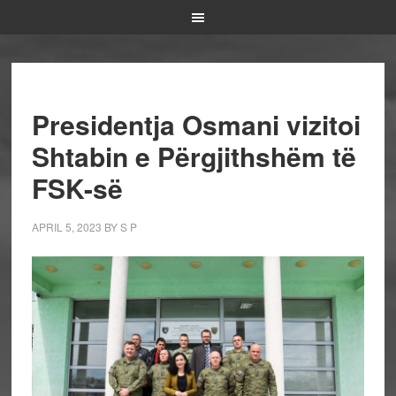
Presidentja Osmani vizitoi
Shtabin e Përgjithshëm të
FSK-së
APRIL 5, 2023
BY
S P