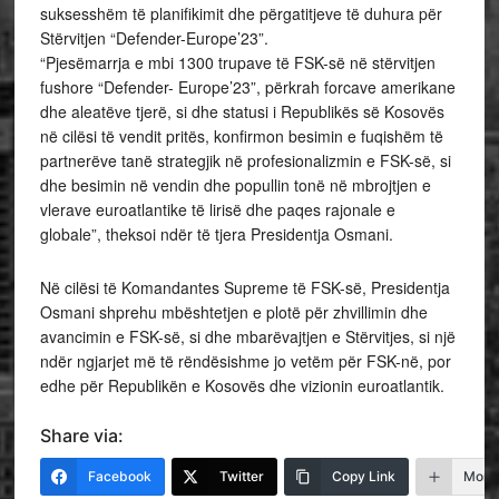
suksesshëm të planifikimit dhe përgatitjeve të duhura për
Stërvitjen “Defender-Europe’23”.
“Pjesëmarrja e mbi 1300 trupave të FSK-së në stërvitjen
fushore “Defender- Europe’23”, përkrah forcave amerikane
dhe aleatëve tjerë, si dhe statusi i Republikës së Kosovës
në cilësi të vendit pritës, konfirmon besimin e fuqishëm të
partnerëve tanë strategjik në profesionalizmin e FSK-së, si
dhe besimin në vendin dhe popullin tonë në mbrojtjen e
vlerave euroatlantike të lirisë dhe paqes rajonale e
globale”, theksoi ndër të tjera Presidentja Osmani.
Në cilësi të Komandantes Supreme të FSK-së, Presidentja
Osmani shprehu mbështetjen e plotë për zhvillimin dhe
avancimin e FSK-së, si dhe mbarëvajtjen e Stërvitjes, si një
ndër ngjarjet më të rëndësishme jo vetëm për FSK-në, por
edhe për Republikën e Kosovës dhe vizionin euroatlantik.
Share via:
Facebook
Twitter
Copy Link
More