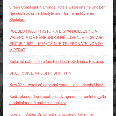
Green Coast sjell Nammos Hotels & Resorts në Shqipëri:
Një destinacion i ri lifestyle merr formë në Rivierën
Shqiptare
PUEBLO (1966) / HISTORIA E SPANJOLLES NGA
VALENCIA QË PËRFUNDOI NË LUSHNJE — 29 VJET
PRITJE (1937 – 1966) TË NJË TELEFONATE NGA DY
MOTRAT
Kujtojmë sakrificën e familjes Lleshi për lirinë e Kosovës
SPAÇI NUK E MPOSHTI SHPIRTIN
New York, qyteti që ndryshoi emrin… dhe ndryshoi botën
Kodi zakonor dhe isopolifonia dy nga monumentet e gjalla
madhështore të antikitetit shqiptar
Kryetari i Vatrës Dr. Elmi Berisha zhvilloi takim në