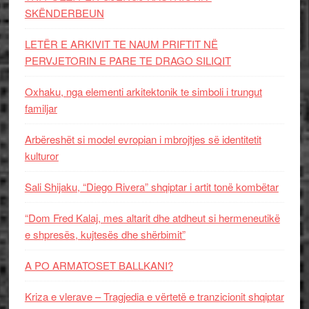
SKËNDERBEUN
LETËR E ARKIVIT TE NAUM PRIFTIT NË
PERVJETORIN E PARE TE DRAGO SILIQIT
Oxhaku, nga elementi arkitektonik te simboli i trungut
familjar
Arbëreshët si model evropian i mbrojtjes së identitetit
kulturor
Sali Shijaku, “Diego Rivera” shqiptar i artit tonë kombëtar
“Dom Fred Kalaj, mes altarit dhe atdheut si hermeneutikë
e shpresës, kujtesës dhe shërbimit”
A PO ARMATOSET BALLKANI?
Kriza e vlerave – Tragjedia e vërtetë e tranzicionit shqiptar