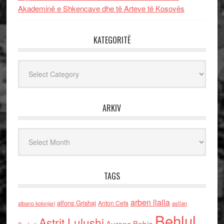
Akademinë e Shkencave dhe të Arteve të Kosovës
KATEGORITË
Kategoritë
ARKIV
Arkiv
TAGS
arben llalla
alfons Grishaj
Anton Cefa
asllan
albano kolonjari
Behlul
Astrit Lulushi
Aurenc Bebja