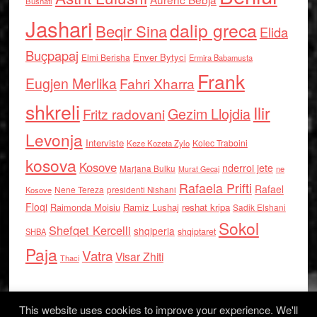
Bushati
Jashari
dalip greca
Beqir Sina
Elida
Buçpapaj
Enver Bytyci
Elmi Berisha
Ermira Babamusta
Frank
Eugjen Merlika
Fahri Xharra
shkreli
Ilir
Gezim Llojdia
Fritz radovani
Levonja
Interviste
Kolec Traboini
Keze Kozeta Zylo
kosova
Kosove
nderroi jete
Marjana Bulku
ne
Murat Gecaj
Rafaela Prifti
Rafael
Nene Tereza
Kosove
presidenti Nishani
Floqi
Raimonda Moisiu
Ramiz Lushaj
reshat kripa
Sadik Elshani
Sokol
Shefqet Kercelli
shqiperia
shqiptaret
SHBA
Paja
Vatra
Visar Zhiti
Thaci
This website uses cookies to improve your experience. We'll