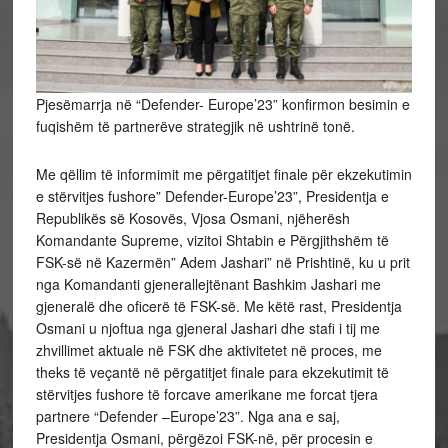
Pjesëmarrja në “Defender- Europe’23” konfirmon besimin e
fuqishëm të partnerëve strategjik në ushtrinë tonë.
Me qëllim të informimit me përgatitjet finale për ekzekutimin
e stërvitjes fushore” Defender-Europe’23”, Presidentja e
Republikës së Kosovës, Vjosa Osmani, njëherësh
Komandante Supreme, vizitoi Shtabin e Përgjithshëm të
FSK-së në Kazermën” Adem Jashari” në Prishtinë, ku u prit
nga Komandanti gjenerallejtënant Bashkim Jashari me
gjeneralë dhe oficerë të FSK-së. Me këtë rast, Presidentja
Osmani u njoftua nga gjeneral Jashari dhe stafi i tij me
zhvillimet aktuale në FSK dhe aktivitetet në proces, me
theks të veçantë në përgatitjet finale para ekzekutimit të
stërvitjes fushore të forcave amerikane me forcat tjera
partnere “Defender –Europe’23”. Nga ana e saj,
Presidentja Osmani, përgëzoi FSK-në, për procesin e