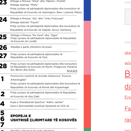
Ark
alba
asll
B
d
Env
Fa
ra
Inte