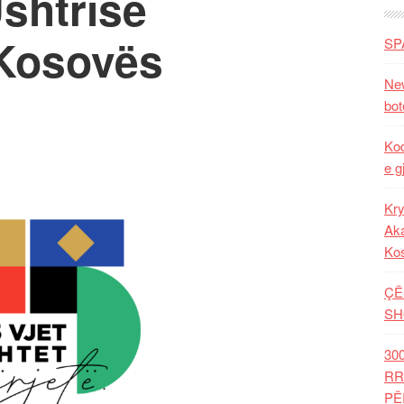
shtrisë
 Kosovës
SP
New
bot
Kod
e g
Kry
Aka
Ko
ÇË
SH
30
RR
PË