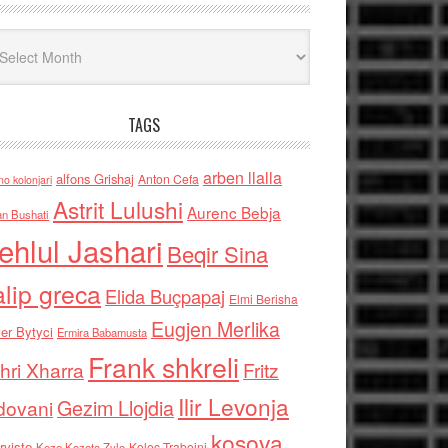
iv
TAGS
arben llalla
alfons Grishaj
Anton Cefa
no kolonjari
Astrit Lulushi
Aurenc Bebja
an Bushati
ehlul Jashari
Beqir Sina
alip greca
Elida Buçpapaj
Elmi Berisha
Eugjen Merlika
er Bytyci
Ermira Babamusta
Frank shkreli
hri Xharra
Fritz
Ilir Levonja
Gezim Llojdia
dovani
kosova
rviste
Kolec Traboini
Keze Kozeta Zylo