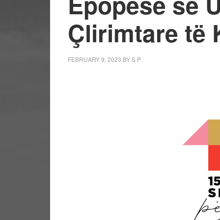
Epopesë së U
Çlirimtare të
FEBRUARY 9, 2023
BY
S P