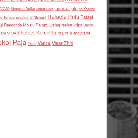
sove
nderroi jete
Marjana Bulku
ne Kosove
Murat Gecaj
Rafaela Prifti
Rafael
e Tereza
presidenti Nishani
qi
Raimonda Moisiu
Ramiz Lushaj
reshat kripa
Sadik
Shefqet Kercelli
shqiperia
hani
shqiptaret
SHBA
kol Paja
Vatra
Visar Zhiti
Thaci