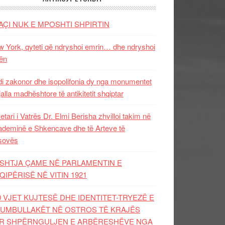
AÇI NUK E MPOSHTI SHPIRTIN
 York, qyteti që ndryshoi emrin… dhe ndryshoi
ën
i zakonor dhe isopolifonia dy nga monumentet
jalla madhështore të antikitetit shqiptar
etari i Vatrës Dr. Elmi Berisha zhvilloi takim në
deminë e Shkencave dhe të Arteve të
sovës
SHTJA ÇAME NË PARLAMENTIN E
QIPËRISË NË VITIN 1921
0 VJET KUJTESË DHE IDENTITET-TRYEZË E
UMBULLAKËT NË OSTROS TË KRAJËS
R SHPËRNGULJEN E ARBËRESHËVE NGA