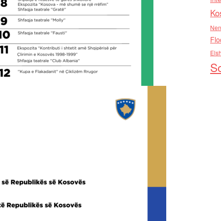
Ko
Nen
Flo
Els
So