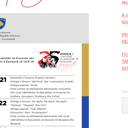
eko
A n
fsh
PR
RE
FO
TA
SH
Kat