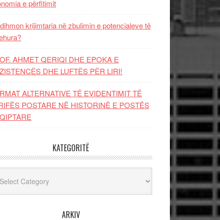
nomia e përfitimit
dihmon krijimtaria në zbulimin e potencialeve të
ehura?
OF. AHMET QERIQI DHE EPOKA E
ZISTENCЁS DHE LUFTЁS PЁR LIRI!
RMAT ALTERNATIVE TË EVIDENTIMIT TË
RIFËS POSTARE NË HISTORINË E POSTËS
QIPTARE
KATEGORITË
egoritë
ARKIV