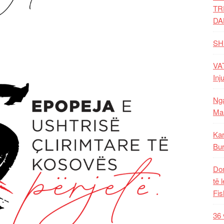
TR
DA
SH
VAT
Inj
Nga
Mal
Kar
Bur
Dom
të 
Fis
36 