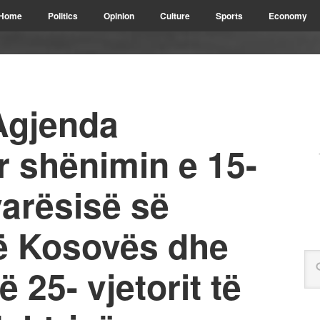
Home
Politics
Opinion
Culture
Sports
Economy
Agjenda
r shënimin e 15-
varësisë së
ë Kosovës dhe
ë 25- vjetorit të