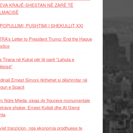
EVA KRAJË-SHESTAN NË ZARË TË
LMACISË
POPULLIMI, PUSHTIMI I SHEKULLIT XXI
RA’s Letter to President Trump: End the Hague
ustice
 Tirana në Kukaj për të parë “Lahuta e
ësisë”
dinali Ernest Simoni rikthehet si dëshmitar në
gun e Spaçit
 Ndre Mjeda, sipas dy figurave monumentale
letrave shqipe, Ernest Koliqit dhe At Gjergj
hta
vjet tranzicion, nga ekonomia prodhuese te