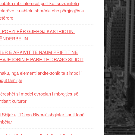
ublika mbi interesat politike: sovraniteti i
etarëve, kushtetutshmëria dhe përgjegjësia
etërore
I POEZI PËR GJERGJ KASTRIOTIN-
ËNDERBEUN
TËR E ARKIVIT TE NAUM PRIFTIT NË
RVJETORIN E PARE TE DRAGO SILIQIT
aku, nga elementi arkitektonik te simboli i
ngut familjar
ëreshët si model evropian i mbrojtjes së
titetit kulturor
i Shijaku, “Diego Rivera” shqiptar i artit tonë
mbëtar