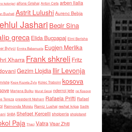
arben llalla
alfons Grishaj
Anton Cefa
no kolonjari
Astrit Lulushi
Aurenc Bebja
an Bushati
ehlul Jashari
Beqir Sina
alip greca
Elida Buçpapaj
Elmi Berisha
Eugjen Merlika
er Bytyci
Ermira Babamusta
Frank shkreli
hri Xharra
Fritz
Ilir Levonja
Gezim Llojdia
dovani
kosova
rviste
Kolec Traboini
Keze Kozeta Zylo
sove
nderroi jete
Marjana Bulku
ne Kosove
Murat Gecaj
Rafaela Prifti
Rafael
e Tereza
presidenti Nishani
qi
Raimonda Moisiu
Ramiz Lushaj
reshat kripa
Sadik
Shefqet Kercelli
shqiperia
hani
shqiptaret
SHBA
kol Paja
Vatra
Visar Zhiti
Thaci