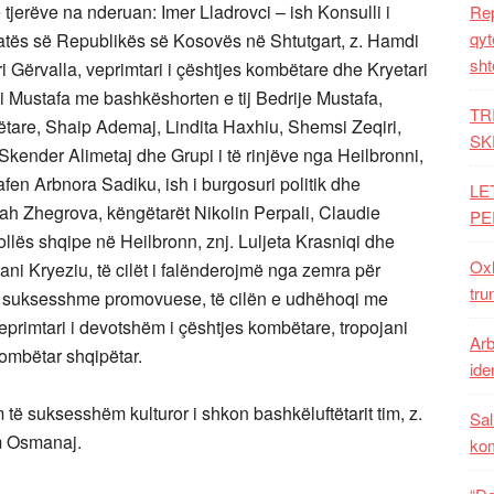
 tjerëve na nderuan: Imer Lladrovci – ish Konsulli i
Rep
qyt
atës së Republikës së Kosovës në Shtutgart, z. Hamdi
sht
ri Gërvalla, veprimtari i çështjes kombëtare dhe Kryetari
aki Mustafa me bashkëshorten e tij Bedrije Mustafa,
TR
tare, Shaip Ademaj, Lindita Haxhiu, Shemsi Zeqiri,
SK
kender Alimetaj dhe Grupi i të rinjëve nga Heilbronni,
fen Arbnora Sadiku, ish i burgosuri politik dhe
LE
ah Zhegrova, këngëtarët Nikolin Perpali, Claudie
PE
lës shqipe në Heilbronn, znj. Luljeta Krasniqi dhe
Oxh
ani Kryeziu, të cilët i falënderojmë nga zemra për
tru
të suksesshme promovuese, të cilën e udhëhoqi me
veprimtari i devotshëm i çështjes kombëtare, tropojani
Arb
kombëtar shqipëtar.
iden
 të suksesshëm kulturor i shkon bashkëluftëtarit tim, z.
Sal
im Osmanaj.
ko