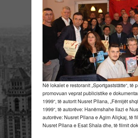
Në lokalet e restoranit „Sportgaststätte“, të
promovuan veprat publicistike e dokumentar
1999“, të autorit Nusret Pllana, „Fëmijët shq
1999“, të autorëve: Hanëmshahe Ilazi e Nusr
autorëve: Nusret Pllana e Agim Aliçkaj, të
f
Nusret Pllana e Esat Shala dhe, të filmit do