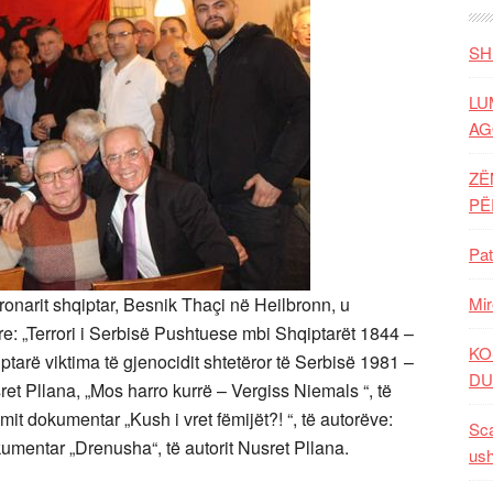
SH
LU
AG
ZË
P
Pat
 pronarit shqiptar, Besnik Thaçi në Heilbronn, u
Mir
e: „Terrori i Serbisë Pushtuese mbi Shqiptarët 1844 –
KO
iptarë viktima të gjenocidit shtetëror të Serbisë 1981 –
DU
et Pllana, „Mos harro kurrë – Vergiss Niemals “, të
ilmit dokumentar „Kush i vret fëmijët?! “, të autorëve:
Sca
kumentar „Drenusha“, të autorit Nusret Pllana.
ush