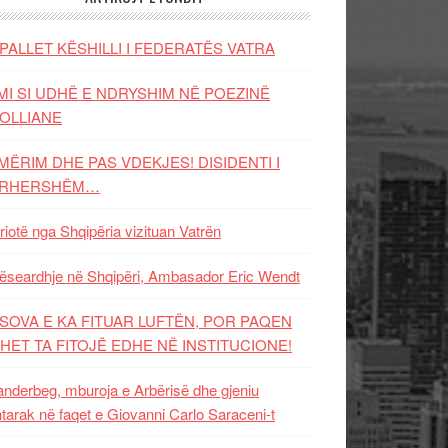
PALLET KËSHILLI I FEDERATËS VATRA
MI SI UDHË E NDRYSHIM NË POEZINË
OLLIANE
MËRIM DHE PAS VDEKJES! DISIDENTI I
ËRHERSHËM…
riotë nga Shqipëria vizituan Vatrën
ëseardhje në Shqipëri, Ambasador Eric Wendt
SOVA E KA FITUAR LUFTËN, POR PAQEN
HET TA FITOJË EDHE NË INSTITUCIONE!
nderbeg, mburoja e Arbërisë dhe gjeniu
tarak në faqet e Giovanni Carlo Saraceni-t