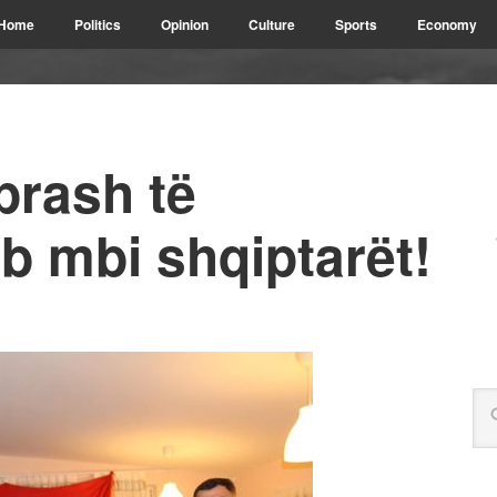
Home
Politics
Opinion
Culture
Sports
Economy
rash të
rb mbi shqiptarët!