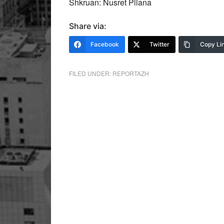
Shkruan: Nusret Pllana
Share via:
Facebook
Twitter
Copy Li
FILED UNDER:
REPORTAZH