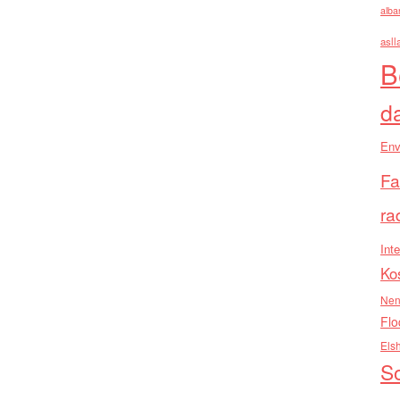
alba
asll
B
d
Env
Fa
ra
Inte
Ko
Nen
Flo
Els
So