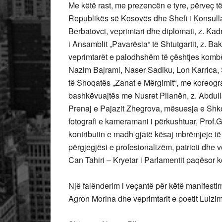
Me këtë rast, me prezencën e tyre, përveç të
Republikës së Kosovës dhe Shefi i Konsull
Berbatovci, veprimtari dhe diplomati, z. Kad
i Ansamblit „Pavarësia“ të Shtutgartit, z. B
veprimtarët e palodhshëm të çështjes kombë
Nazim Bajrami, Naser Sadiku, Lon Karrica, S
të Shoqatës „Zanat e Mërgimit“, me koreogra
bashkëvuajtës me Nusret Pllanën, z. Abdull
Prenaj e Pajazit Zhegrova, mësuesja e Shkol
fotografi e kameramani i përkushtuar, Prof.G
kontributin e madh gjatë kësaj mbrëmjeje 
përgjegjësi e profesionalizëm, patrioti dhe 
Can Tahiri – Kryetar i Parlamentit paqësor 
Një falënderim i veçantë për këtë manifestim
Agron Morina dhe veprimtarit e poetit Lulz