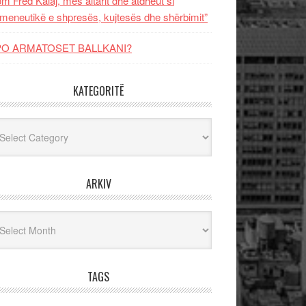
m Fred Kalaj, mes altarit dhe atdheut si
meneutikë e shpresës, kujtesës dhe shërbimit”
PO ARMATOSET BALLKANI?
KATEGORITË
egoritë
ARKIV
iv
TAGS