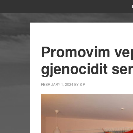
Promovim vep
gjenocidit se
FEBRUARY 1, 2024
BY
S P