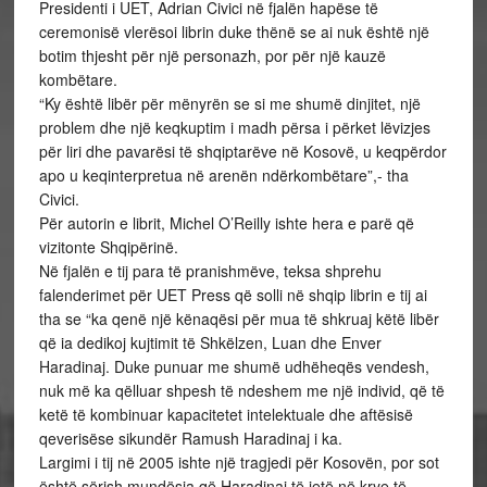
Presidenti i UET, Adrian Civici në fjalën hapëse të
ceremonisë vlerësoi librin duke thënë se ai nuk është një
botim thjesht për një personazh, por për një kauzë
kombëtare.
“Ky është libër për mënyrën se si me shumë dinjitet, një
problem dhe një keqkuptim i madh përsa i përket lëvizjes
për liri dhe pavarësi të shqiptarëve në Kosovë, u keqpërdor
apo u keqinterpretua në arenën ndërkombëtare”,- tha
Civici.
Për autorin e librit, Michel O’Reilly ishte hera e parë që
vizitonte Shqipërinë.
Në fjalën e tij para të pranishmëve, teksa shprehu
falenderimet për UET Press që solli në shqip librin e tij ai
tha se “ka qenë një kënaqësi për mua të shkruaj këtë libër
që ia dedikoj kujtimit të Shkëlzen, Luan dhe Enver
Haradinaj. Duke punuar me shumë udhëheqës vendesh,
nuk më ka qëlluar shpesh të ndeshem me një individ, që të
ketë të kombinuar kapacitetet intelektuale dhe aftësisë
qeverisëse sikundër Ramush Haradinaj i ka.
Largimi i tij në 2005 ishte një tragjedi për Kosovën, por sot
është sërish mundësia që Haradinaj të jetë në krye të