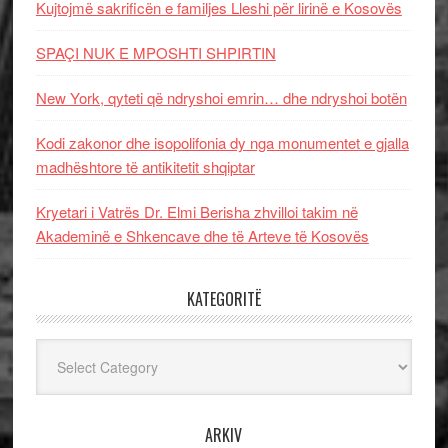
Kujtojmë sakrificën e familjes Lleshi për lirinë e Kosovës
SPAÇI NUK E MPOSHTI SHPIRTIN
New York, qyteti që ndryshoi emrin… dhe ndryshoi botën
Kodi zakonor dhe isopolifonia dy nga monumentet e gjalla
madhështore të antikitetit shqiptar
Kryetari i Vatrës Dr. Elmi Berisha zhvilloi takim në
Akademinë e Shkencave dhe të Arteve të Kosovës
KATEGORITË
Kategoritë
ARKIV