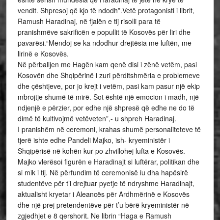
vendit. Shpresoj që kjo të ndodh”.Vetë protagonisti i librit,
Ramush Haradinaj, në fjalën e tij risolli para të
pranishmëve sakrificën e popullit të Kosovës për liri dhe
pavarësi.“Mendoj se ka ndodhur drejtësia me luftën, me
lirinë e Kosovës.
Në përballjen me Hagën kam qenë disi i zënë vetëm, pasi
Kosovën dhe Shqipërinë i zuri përditshmëria e problemeve
dhe çështjeve, por jo krejt i vetëm, pasi kam pasur një ekip
mbrojtje shumë të mirë. Sot është një emocion i madh, një
ndjenjë e përzier, por edhe një shpresë që edhe ne do të
dimë të kultivojmë vetëveten”,- u shpreh Haradinaj.
I pranishëm në ceremoni, krahas shumë personaliteteve të
tjerë ishte edhe Pandeli Majko, ish- kryeministër i
Shqipërisë në kohën kur po zhvillohej lufta e Kosovës.
Majko vlerësoi figurën e Haradinajt si luftërar, politikan dhe
si mik i tij. Në përfundim të ceremonisë iu dha hapësirë
studentëve për t’i drejtuar pyetje të ndryshme Haradinajt,
aktualisht kryetar i Aleancës për Ardhmërinë e Kosovës
dhe një prej pretendentëve për t’u bërë kryeministër në
zgjedhjet e 8 qershorit. Ne librin “Haga e Ramush