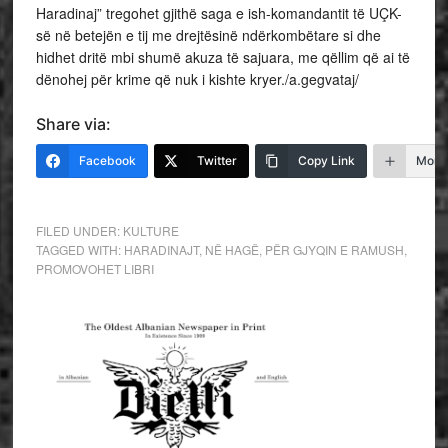
Haradinaj” tregohet gjithë saga e ish-komandantit të UÇK-
së në betejën e tij me drejtësinë ndërkombëtare si dhe
hidhet dritë mbi shumë akuza të sajuara, me qëllim që ai të
dënohej për krime që nuk i kishte kryer./a.gegvataj/
Share via:
Facebook
Twitter
Copy Link
More
FILED UNDER:
KULTURE
TAGGED WITH:
HARADINAJT
,
NË HAGË
,
PËR GJYQIN E RAMUSH
,
PROMOVOHET LIBRI