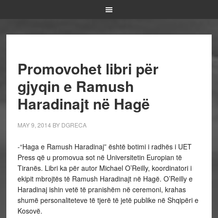
Promovohet libri për
gjyqin e Ramush
Haradinajt në Hagë
MAY 9, 2014
BY
DGRECA
-“Haga e Ramush Haradinaj” është botimi i radhës i UET
Press që u promovua sot në Universitetin Europian të
Tiranës. Libri ka për autor Michael O’Reilly, koordinatori i
ekipit mbrojtës të Ramush Haradinajt në Hagë. O’Reilly e
Haradinaj ishin vetë të pranishëm në ceremoni, krahas
shumë personaliteteve të tjerë të jetë publike në Shqipëri e
Kosovë.