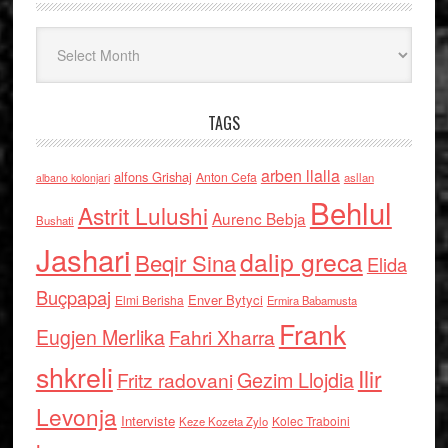
Arkiv
TAGS
arben llalla
alfons Grishaj
Anton Cefa
asllan
albano kolonjari
Behlul
Astrit Lulushi
Aurenc Bebja
Bushati
Jashari
dalip greca
Beqir Sina
Elida
Buçpapaj
Enver Bytyci
Elmi Berisha
Ermira Babamusta
Frank
Eugjen Merlika
Fahri Xharra
shkreli
Ilir
Gezim Llojdia
Fritz radovani
Levonja
Interviste
Kolec Traboini
Keze Kozeta Zylo