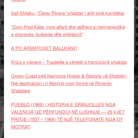
Sali Shijaku, “Diego Rivera” shqiptar i artit tonë kombëtar
“Dom Fred Kalaj, mes altarit dhe atdheut si hermeneutikë
e shpresës, kujtesës dhe shërbimit”
A PO ARMATOSET BALLKANI?
Kriza e vlerave – Tragjedia e vërtetë e tranzicionit shqiptar
Green Coast sjell Nammos Hotels & Resorts në Shqipëri:
Një destinacion i ri lifestyle merr formë në Rivierën
Shqiptare
PUEBLO (1966) / HISTORIA E SPANJOLLES NGA
VALENCIA QË PËRFUNDOI NË LUSHNJE — 29 VJET
PRITJE (1937 – 1966) TË NJË TELEFONATE NGA DY
MOTRAT