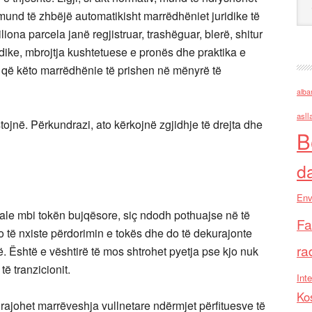
mund të zhbëjë automatikisht marrëdhëniet juridike të
ona parcela janë regjistruar, trashëguar, blerë, shitur
ridike, mbrojtja kushtetuese e pronës dhe praktika e
ë që këto marrëdhënie të prishen në mënyrë të
alba
asll
tojnë. Përkundrazi, ato kërkojnë zgjidhje të drejta dhe
B
d
Env
eale mbi tokën bujqësore, siç ndodh pothuajse në të
Fa
 do të nxiste përdorimin e tokës dhe do të dekurajonte
ra
. Është e vështirë të mos shtrohet pyetja pse kjo nuk
ë tranzicionit.
Inte
Ko
urajohet marrëveshja vullnetare ndërmjet përfituesve të