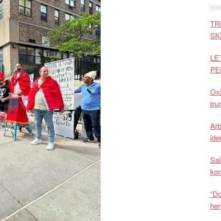
TR
SK
LE
PE
Oxh
tru
Arb
iden
Sal
ko
“Do
her