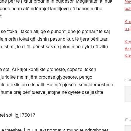
dhe për të nxitur prodhimin bujqësor. Megjithatë, ai nuk
New
, por e ndau atë ndërmjet familjeve që banonin dhe
bot
t.
Kod
e g
 se “toka i takon atij që e punon”, dhe jo pronarit të saj
 morën tokat që kishin pasur dikur, të tjera përfituan
Kry
shati, të cilët, për shkak se jetonin në qytet në vitin
Aka
Ko
 sot. Ai krijoi konflikte pronësie, copëzoi tokën
i juridike me mijëra procese gjyqësore, pengoi
onte braktisjen e fshatit. Sot një pjesë e konsiderueshme
Kat
humë prej përfituesve jetojnë në qytete ose jashtë
et sot ligji 7501?
Ark
e thjeshtë. Ligji, si akt normativ, mund të ndryshohet