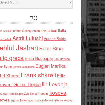
TAGS
arben llalla
alfons Grishaj
Anton Cefa
no kolonjari
Astrit Lulushi
Aurenc Bebja
an Bushati
ehlul Jashari
Beqir Sina
alip greca
Elida Buçpapaj
Elmi Berisha
Eugjen Merlika
er Bytyci
Ermira Babamusta
Frank shkreli
hri Xharra
Fritz
Ilir Levonja
Gezim Llojdia
dovani
kosova
rviste
Kolec Traboini
Keze Kozeta Zylo
sove
nderroi jete
Marjana Bulku
ne Kosove
Murat Gecaj