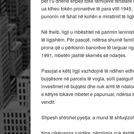
për t’u dhënë shpejt tokë familjeve fshatare 
ua ktheu tokën pronarëve të para vitit 1945
punonin në fshat në kohën e miratimit të ligji
Në thelb, ligji u mbështet në parimin leninist
të ligjshëm. Për pasojë, ndërsa shumë familje
prona që u përkisnin banorëve të larguar nga f
1991, mbetën jashtë skemës së ndarjes.
Pasojat e këtij ligji vazhdojnë të ndihen edhe
bujqësore në parcela të vogla, solli pasigur
investimet në bujqësi dhe nuk arriti të ndal
e këtyre tokave mbetet e papunuar, ndërsa s
vendit.
Shpesh shtrohet pyetja: a mund të shfuqizoh
Nga pikëpamja juridike, përgjigjja nuk është 