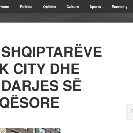
Home
Politics
Opinion
Culture
Sports
Economy
 SHQIPTARËVE
K CITY DHE
 NDARJES SË
JQËSORE