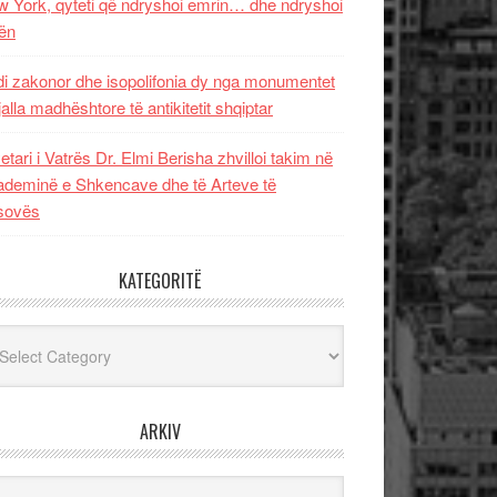
 York, qyteti që ndryshoi emrin… dhe ndryshoi
ën
i zakonor dhe isopolifonia dy nga monumentet
jalla madhështore të antikitetit shqiptar
etari i Vatrës Dr. Elmi Berisha zhvilloi takim në
deminë e Shkencave dhe të Arteve të
sovës
KATEGORITË
egoritë
ARKIV
iv