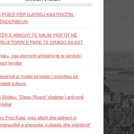
I POEZI PËR GJERGJ KASTRIOTIN-
ËNDERBEUN
TËR E ARKIVIT TE NAUM PRIFTIT NË
RVJETORIN E PARE TE DRAGO SILIQIT
aku, nga elementi arkitektonik te simboli i
ngut familjar
ëreshët si model evropian i mbrojtjes së
titetit kulturor
i Shijaku, “Diego Rivera” shqiptar i artit tonë
mbëtar
m Fred Kalaj, mes altarit dhe atdheut si
meneutikë e shpresës, kujtesës dhe shërbimit”