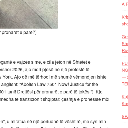
A 
Kri
shq
r pronarët e parë?)
Gre
Shq
Riv
eçantë e vajzës sime, e cila jeton në Shtetet e
PU
shor 2026, ajo mori pjesë në një protestë të
NG
w York. Ajo që më tërhoqi më shumë vëmendjen ishte
— 
TE
anglisht: “Abolish Law 7501 Now! Justice for the
01 tani! Drejtësi për pronarët e parë të tokës!”). Kjo
Kuj
mëdha të tranzicionit shqiptar: çështja e pronësisë mbi
Ko
SP
ën”, u miratua në një periudhë të vështirë, me synimin