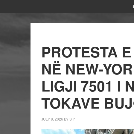
PROTESTA E
NË NEW-YOR
LIGJI 7501 I
TOKAVE BU
JULY 8, 2026
BY
S P