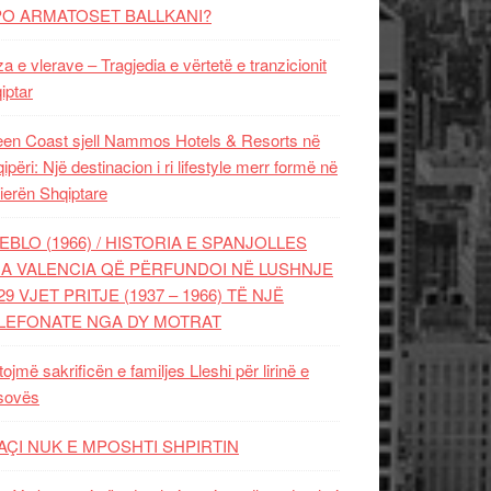
PO ARMATOSET BALLKANI?
za e vlerave – Tragjedia e vërtetë e tranzicionit
iptar
en Coast sjell Nammos Hotels & Resorts në
ipëri: Një destinacion i ri lifestyle merr formë në
ierën Shqiptare
EBLO (1966) / HISTORIA E SPANJOLLES
A VALENCIA QË PËRFUNDOI NË LUSHNJE
29 VJET PRITJE (1937 – 1966) TË NJË
LEFONATE NGA DY MOTRAT
tojmë sakrificën e familjes Lleshi për lirinë e
sovës
AÇI NUK E MPOSHTI SHPIRTIN