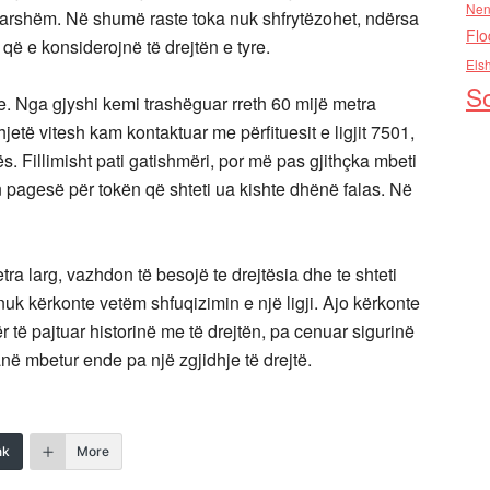
Nen
ëparshëm. Në shumë raste toka nuk shfrytëzohet, ndërsa
Flo
që e konsiderojnë të drejtën e tyre.
Els
So
e. Nga gjyshi kemi trashëguar rreth 60 mijë metra
etë vitesh kam kontaktuar me përfituesit e ligjit 7501,
. Fillimisht pati gatishmëri, por më pas gjithçka mbeti
n pagesë për tokën që shteti ua kishte dhënë falas. Në
tra larg, vazhdon të besojë te drejtësia dhe te shteti
uk kërkonte vetëm shfuqizimin e një ligji. Ajo kërkonte
r të pajtuar historinë me të drejtën, pa cenuar sigurinë
anë mbetur ende pa një zgjidhje të drejtë.
nk
More