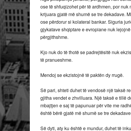
ose të shfuqizohet për të ardhmen, por nuk 
krijuara gjatë më shumë se tre dekadave. Mili
ose përdorur si kolateral bankar. Siguria ju
gjykatave shqiptare e evropiane nuk lejojn
përgjithshme.
Kjo nuk do të thotë se padrejtësitë nuk ekzis
të pranueshme.
Mendoj se ekzistojnë të paktën dy rrugë.
Së pari, shteti duhet të vendosë një taksë r
gjitha vendet e zhvilluara. Një taksë e tillë
mbajtjen e saj të papunuar për vite me radhë
është bërë gjatë më shumë se tre dekadave t
Së dyti, aty ku është e mundur, duhet të ink