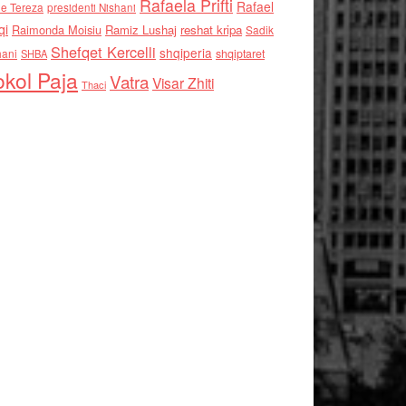
Rafaela Prifti
Rafael
e Tereza
presidenti Nishani
qi
Raimonda Moisiu
Ramiz Lushaj
reshat kripa
Sadik
Shefqet Kercelli
shqiperia
hani
shqiptaret
SHBA
kol Paja
Vatra
Visar Zhiti
Thaci