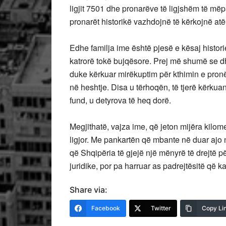
ligjit 7501 dhe pronarëve të ligjshëm të m
pronarët historikë vazhdojnë të kërkojnë atë 
Edhe familja ime është pjesë e kësaj histori
katrorë tokë bujqësore. Prej më shumë se dhj
duke kërkuar mirëkuptim për kthimin e pronës
në heshtje. Disa u tërhoqën, të tjerë kërkua
fund, u detyrova të heq dorë.
Megjithatë, vajza ime, që jeton mijëra kilome
ligjor. Me pankartën që mbante në duar ajo n
që Shqipëria të gjejë një mënyrë të drejtë pë
juridike, por pa harruar as padrejtësitë që k
Share via:
Facebook
Twitter
Copy Li