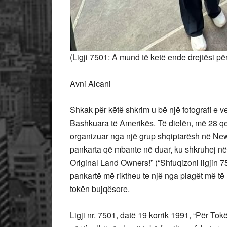
(Ligji 7501: A mund të ketë ende drejtësi pë
Avni Alcani
Shkak për këtë shkrim u bë një fotografi e v
Bashkuara të Amerikës. Të dielën, më 28 qer
organizuar nga një grup shqiptarësh në Ne
pankarta që mbante në duar, ku shkruhej në 
Original Land Owners!” (“Shfuqizoni ligjin 75
pankartë më riktheu te një nga plagët më të 
tokën bujqësore.
Ligji nr. 7501, datë 19 korrik 1991, “Për Tok