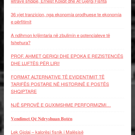
letrave shqipe, Ernest Koliqit dhe At Gjergj Fishta
36 vjet tranzicion, nga ekonomia prodhuese te ekonomia
e përfitimit
A ndihmon krijimtaria në zbulimin e potencialeve të
fshehura?
PROF. AHMET QERIQI DHE EPOKA E REZISTENCЁS
DHE LUFTЁS PЁR LIRI!
FORMAT ALTERNATIVE TË EVIDENTIMIT TË
TARIFËS POSTARE NË HISTORINË E POSTËS
SHQIPTARE
NJË SPROVË E GUXIMSHME PERFORMIZMI…
𝐕𝐞𝐧𝐝𝐢𝐦𝐞𝐭 𝐐𝐞̈ 𝐍𝐝𝐫𝐲𝐬𝐡𝐮𝐚𝐧 𝐁𝐨𝐭𝐞̈𝐧
Lek Gjolaj – kalorësi fisnik i Malësisë