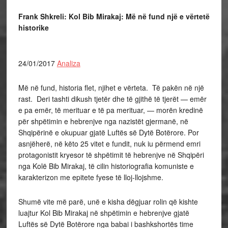
Frank Shkreli: Kol Bib Mirakaj: Më në fund një e vërtetë
historike
24/01/2017
Analiza
Më në fund, historia flet, njihet e vërteta. Të pakën në një
rast. Deri tashti dikush tjetër dhe të gjithë të tjerët — emër
e pa emër, të merituar e të pa merituar, — morën kredinë
për shpëtimin e hebrenjve nga nazistët gjermanë, në
Shqipërinë e okupuar gjatë Luftës së Dytë Botërore. Por
asnjëherë, në këto 25 vitet e fundit, nuk iu përmend emri
protagonistit kryesor të shpëtimit të hebrenjve në Shqipëri
nga Kolë Bib Mirakaj, të cilin historiografia komuniste e
karakterizon me epitete fyese të lloj-llojshme.
Shumë vite më parë, unë e kisha dëgjuar rolin që kishte
luajtur Kol Bib Mirakaj në shpëtimin e hebrenjve gjatë
Luftës së Dytë Botërore nga babai i bashkshortës time