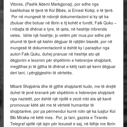
Vitores, (Pashk Ademi Markgjonaj), por edhe nga
bashkohas të tjerë të Kol Bibës, si Ernest Koliqi, e të tjerë.
Por në mungesë të ndonjë dokumentacioni si ky që ka
zbuluar dhe botuar në librin e tij kohët e fundit, Faik Quku –
i mbajta të dhënat e tyre, të qeta, në heshtje mbrenda
vetes. Ishte një heshtje, jo vetëm për mua por edhe për
shumë të tjerë që kishin dëgjuar të njëjtën bisedë, por në
mungesë të dokumentacionit si është ky i paraqitur nga
autori Faik Quku, duhej pranuar në heshtje ato që
dëgjonim e lexonim për shpëtimin e hebrenjve shqiptarë,
megjithse jo të gjitha të dhënat e këtij rasti që kemi dëgjuar
deri tani, i përgjigjeshin të vërtetës.
Mbarë Shqipëria dhe të gjithë shqiptarët kudo, me të drejtë
duhet të jenë krenarë për shpëtimin e hebrenjve shqiptarë
nga nazistët, por është një njollë e zezë mbi ata që kanë
promovuar këtë akt me të vërtetë humanitar të
shqiptarëve, por pa përmendur kurrë rolin që ka luajtur Kol
Bib Miraka në këtë mes. Por, ja tani, gazeta e Tiranës
Telegraf sjellë një lajm për lexuesit e saj, në lidhje me librin