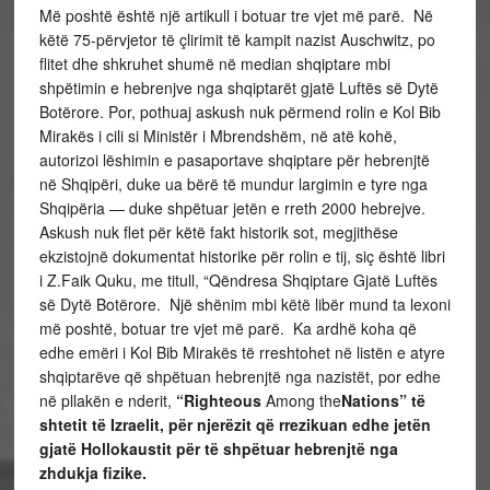
Më poshtë është një artikull i botuar tre vjet më parë. Në
këtë 75-përvjetor të çlirimit të kampit nazist Auschwitz, po
flitet dhe shkruhet shumë në median shqiptare mbi
shpëtimin e hebrenjve nga shqiptarët gjatë Luftës së Dytë
Botërore. Por, pothuaj askush nuk përmend rolin e Kol Bib
Mirakës i cili si Ministër i Mbrendshëm, në atë kohë,
autorizoi lëshimin e pasaportave shqiptare për hebrenjtë
në Shqipëri, duke ua bërë të mundur largimin e tyre nga
Shqipëria — duke shpëtuar jetën e rreth 2000 hebrejve.
Askush nuk flet për këtë fakt historik sot, megjithëse
ekzistojnë dokumentat historike për rolin e tij, siç është libri
i Z.Faik Quku, me titull, “Qëndresa Shqiptare Gjatë Luftës
së Dytë Botërore. Një shënim mbi këtë libër mund ta lexoni
më poshtë, botuar tre vjet më parë. Ka ardhë koha që
edhe emëri i Kol Bib Mirakës të rreshtohet në listën e atyre
shqiptarëve që shpëtuan hebrenjtë nga nazistët, por edhe
në pllakën e nderit,
“Righteous
Among the
Nations” të
shtetit të Izraelit, për njerëzit që rrezikuan edhe jetën
gjatë Hollokaustit për të shpëtuar hebrenjtë nga
zhdukja fizike.