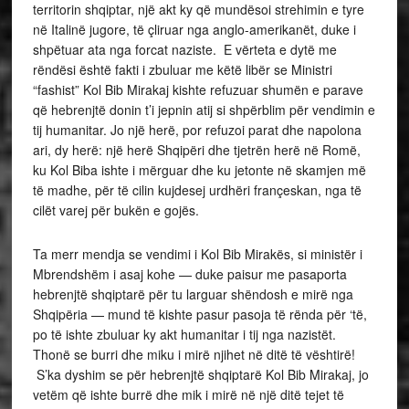
territorin shqiptar, një akt ky që mundësoi strehimin e tyre
në Italinë jugore, të çliruar nga anglo-amerikanët, duke i
shpëtuar ata nga forcat naziste. E vërteta e dytë me
rëndësi është fakti i zbuluar me këtë libër se Ministri
“fashist” Kol Bib Mirakaj kishte refuzuar shumën e parave
që hebrenjtë donin t’i jepnin atij si shpërblim për vendimin e
tij humanitar. Jo një herë, por refuzoi parat dhe napolona
ari, dy herë: një herë Shqipëri dhe tjetrën herë në Romë,
ku Kol Biba ishte i mërguar dhe ku jetonte në skamjen më
të madhe, për të cilin kujdesej urdhëri françeskan, nga të
cilët varej për bukën e gojës.
Ta merr mendja se vendimi i Kol Bib Mirakës, si ministër i
Mbrendshëm i asaj kohe — duke paisur me pasaporta
hebrenjtë shqiptarë për tu larguar shëndosh e mirë nga
Shqipëria — mund të kishte pasur pasoja të rënda për ‘të,
po të ishte zbuluar ky akt humanitar i tij nga nazistët.
Thonë se burri dhe miku i mirë njihet në ditë të vështirë!
S’ka dyshim se për hebrenjtë shqiptarë Kol Bib Mirakaj, jo
vetëm që ishte burrë dhe mik i mirë në një ditë tejet të