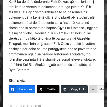
Kol Biba do të falënderonte Faik Qukun, që me librin e tij
mbi këto të vërteta të dokumentuara nga jeta e Kol Bib
Mirakës, ai i jep “histori-shkruesit të së nesërmes nji
dokument që ta kenë të gjithë Shqiptarët për studim”, një
dokument që ai do të pohonte se ia “nxjerrë kartat në
shesh dhe ia parashtron haptas Gjyqit të Historisë”, ngjarjet
e asaj periudhe. Ndonse nuk e kam lexuar librin, duke
vlerësuar nga këto të dhëna të paraqitura në Gazetën
Telegraf, me librin e tij, autori Faik Quku zhdukë jo vetëm
heshtjen por edhe shumë paragjykime dhe të pavërteta të
promovuara nga disa pseudo historianë shqiptarë, mbi
rolin dhe veprimtarinë e shumë personaliteteve shqiptare,
përfshirë Kol Bib Mirakën, gjatë periudhës së Luftës së
Dytë Botërore.
Share via:
Facebook
Twitter
Copy Link
More
FILED UNDER:
POLITIKE