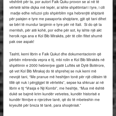
vështirë për ta, por autori Faik Quku provon se ai në të
vërtetë ishte diçka më tepër, ai ishte shpëtimtari i tyre, i cili
madje edhe refuzoi çdo shpërblim nga hebrenjtë shiptarë
për paisjen e tyre me pasaporta shqiptare, gjë që tani dihet
se bëri të mundur largimin e tyre për në Itali. Si do që ta
merrësh, për atë kohë, por edhe për sot, ky ishte një akt
heroik nga ana e Kol Bib Mirakës, për të cilin flitet shumë
pak ose aspak!
Tashti, kemi librin e Faik Qukut dhe dokumentacionin që
përbën mbrenda vepra e tij, mbi rolin e Kol Bib Mirakës në
shpëtimin e 2000 hebrenjve gjatë Luftës së Dytë Botërore,
që vet Kol Bib Mirakaj do të shprehej se nuk kemi më
nevojë tani, “Me pranue më heshtjen tonë për një cilësim të
tillë që nuk i përgjigjet të vërtetës”, sepse ka shkruar ai në
librin e tij “Vrasja e Nji Kombi”, me heshtje, “Mua më është
dukë se bajmë krim kundër vetvetes, kundër historisë e
kundër fëmijve e njerzëve tanë, që do të mbeteshin me
kryeultë për breza të tanë, para shoqënisë.”