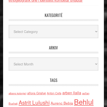
etnogjeografik dhe i identitetit kombëtar shqiptar
KATEGORITË
Kategoritë
ARKIV
Arkiv
TAGS
arben llalla
alfons Grishaj
Anton Cefa
asllan
albano kolonjari
Behlul
Astrit Lulushi
Aurenc Bebja
Bushati