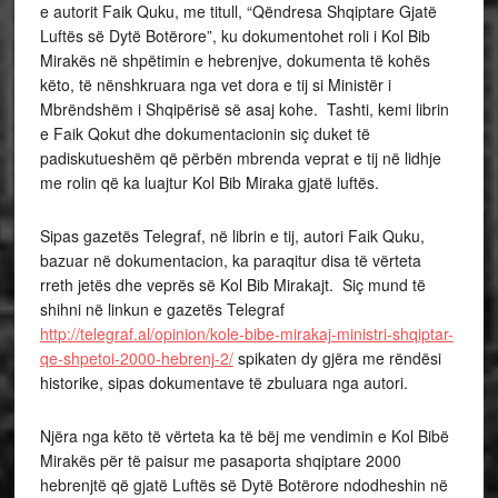
e autorit Faik Quku, me titull, “Qëndresa Shqiptare Gjatë
Luftës së Dytë Botërore”, ku dokumentohet roli i Kol Bib
Mirakës në shpëtimin e hebrenjve, dokumenta të kohës
këto, të nënshkruara nga vet dora e tij si Ministër i
Mbrëndshëm i Shqipërisë së asaj kohe. Tashti, kemi librin
e Faik Qokut dhe dokumentacionin siç duket të
padiskutueshëm që përbën mbrenda veprat e tij në lidhje
me rolin që ka luajtur Kol Bib Miraka gjatë luftës.
Sipas gazetës Telegraf, në librin e tij, autori Faik Quku,
bazuar në dokumentacion, ka paraqitur disa të vërteta
rreth jetës dhe veprës së Kol Bib Mirakajt. Siç mund të
shihni në linkun e gazetës Telegraf
http://telegraf.al/opinion/kole-bibe-mirakaj-ministri-shqiptar-
qe-shpetoi-2000-hebrenj-2/
spikaten dy gjëra me rëndësi
historike, sipas dokumentave të zbuluara nga autori.
Njëra nga këto të vërteta ka të bëj me vendimin e Kol Bibë
Mirakës për të paisur me pasaporta shqiptare 2000
hebrenjtë që gjatë Luftës së Dytë Botërore ndodheshin në