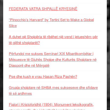
FEDERATA VATRA SHPALLË KRYESINË
“Pinocchio’s Harvard” by Tertini Set to Make a Global
Slice
A duhet që Shqipëria të ribëhet një vend i jetueshëm për
të gjithë shqiptarët?
Përfundoi me sukses Seminari XIX Mbarëkombëtar i
Mësuesve të Gjuhës Shqipe dhe Kulturës Shqiptare në
Diasporë dhe në Mërgatë
Pse dhe kush e vrau Hasan Riza Pashën?
Gruaja shqiptare në SHBA mes sukseseve dhe sfidave
të së ardhmes
Fjalori i Kristoforidhit (1904): Monument leksikografik,