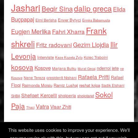
Jashari
dalip greca
Beqir Sina
Elida
Buçpapaj
Enver Bytyci
Elmi Berisha
Ermira Babamusta
Frank
Eugjen Merlika
Fahri Xharra
shkreli
Ilir
Gezim Llojdia
Fritz radovani
Levonja
Interviste
Kolec Traboini
Keze Kozeta Zylo
kosova
Kosove
nderroi jete
Marjana Bulku
ne
Murat Gecaj
Rafaela Prifti
Rafael
Nene Tereza
Kosove
presidenti Nishani
Floqi
Raimonda Moisiu
Ramiz Lushaj
reshat kripa
Sadik Elshani
Sokol
Shefqet Kercelli
shqiperia
shqiptaret
SHBA
Paja
Vatra
Visar Zhiti
Thaci
This website uses cookies to improve your experience. We'll
assume you're ok with this, but you can opt-out if you wish.