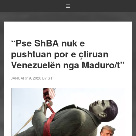
“Pse ShBA nuk e
pushtuan por e çliruan
Venezuelën nga Maduro/t”
JANUARY 9, 2026
BY
S P