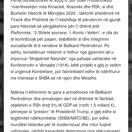
Përtej oshilacioneve të Vuçiç-it, por duke ri-duartrokitur
“marrëveshjen mes Kroacisë, Kosovës dhe RSh, si dhe
Buxhetin Historik të Mbrojtjes 2026”, faktorët shtetërorë në
Tiranë dhe Prishtinë do t’i këshilloja të përulen/mi në gjunjë
para historisë së përgjakshme për t’i dhënë jetë
Platformës: “2-Shtete sovrane, 1-Komb i Vetëm”, e cila do
të kontribuojë për paqen, stabilitetin si dhe integrimin
euroatlantik të 6 vendeve të Ballkanit Perëndimor. Po
ashtu, konsideruar mësimin e hidhur nga gjysmimi që u
imponua “Shqipërisë Natyrale” nga pafuqia ushtarake në
Konferencën e Versajës (1918), këtë projekt e gjej jo vetëm
si urgjencë Kombëtare, por fatmirësisht edhe të ndërthurur
me interesat e SHBA-së në rajon dhe Mesdhe.
Ndërsa ri-kthimimin te gara e armatimeve në Ballkanin
Perëndimor dhe armatosjen deri në dhëmbë të Serbisë,
objektivin e RSh drejt 5% të GDP-së (rreth 1.5 miliard €),
përveçse si “presion” të Presidentit Trump, e gjej edhe si
legjitimitet ndërkombëtar (ShBA/NATO/BE), por edhe
mundësi historike për të modernizuar dhe rritur fuqinë
ushtarake, përfshi kapacitete deterrence (pra shkurajuese)