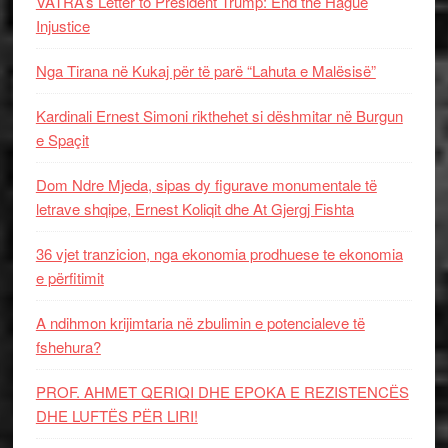
VATRA’s Letter to President Trump: End the Hague
Injustice
Nga Tirana në Kukaj për të parë “Lahuta e Malësisë”
Kardinali Ernest Simoni rikthehet si dëshmitar në Burgun
e Spaçit
Dom Ndre Mjeda, sipas dy figurave monumentale të
letrave shqipe, Ernest Koliqit dhe At Gjergj Fishta
36 vjet tranzicion, nga ekonomia prodhuese te ekonomia
e përfitimit
A ndihmon krijimtaria në zbulimin e potencialeve të
fshehura?
PROF. AHMET QERIQI DHE EPOKA E REZISTENCЁS
DHE LUFTЁS PЁR LIRI!