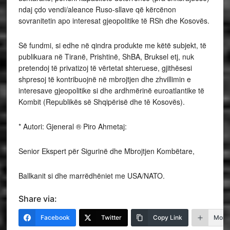
ndaj çdo vendi/aleance Ruso-sllave që kërcënon
sovranitetin apo interesat gjeopolitike të RSh dhe Kosovës.
Së fundmi, si edhe në qindra produkte me këtë subjekt, të
publikuara në Tiranë, Prishtinë, ShBA, Bruksel etj, nuk
pretendoj të privatizoj të vërtetat shteruese, gjithësesi
shpresoj të kontribuojnë në mbrojtjen dhe zhvillimin e
interesave gjeopolitike si dhe ardhmërinë euroatlantike të
Kombit (Republikës së Shqipërisë dhe tē Kosovës).
* Autori: Gjeneral ® Piro Ahmetaj:
Senior Ekspert për Sigurinë dhe Mbrojtjen Kombëtare,
Ballkanit si dhe marrëdhëniet me USA/NATO.
Share via:
Facebook
Twitter
Copy Link
More