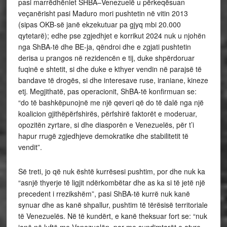
pasi marrëdhëniet SHBA–Venezuelë u përkeqësuan
veçanërisht pasi Maduro mori pushtetin në vitin 2013
(sipas OKB-së janë ekzekutuar pa gjyq mbi 20.000
qytetarë); edhe pse zgjedhjet e korrikut 2024 nuk u njohën
nga ShBA-të dhe BE-ja, qëndroi dhe e zgjati pushtetin
derisa u prangos në rezidencën e tij, duke shpërdoruar
fuqinë e shtetit, si dhe duke e kthyer vendin në parajsë të
bandave të drogës, si dhe interesave ruse, iraniane, kineze
etj. Megjithatë, pas operacionit, ShBA-të konfirmuan se:
“do të bashkëpunojnë me një qeveri që do të dalë nga një
koalicion gjithëpërfshirës, përfshirë faktorët e moderuar,
opozitën zyrtare, si dhe diasporën e Venezuelës, për t’i
hapur rrugë zgjedhjeve demokratike dhe stabilitetit të
vendit”.
Së treti, jo që nuk është kurrësesi pushtim, por dhe nuk ka
“asnjë thyerje të ligjit ndërkombëtar dhe as ka si të jetë një
precedent i rrezikshëm”, pasi ShBA-të kurrë nuk kanë
synuar dhe as kanë shpallur, pushtim të tërësisë territoriale
të Venezuelës. Në të kundërt, e kanë theksuar fort se: “nuk