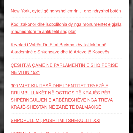
New York, qyteti që ndryshoi emrin… dhe ndryshoi botën
Kodi zakonor dhe isopolifonia dy nga monumentet e gjalla
madhështore të antikitetit shqiptar
Kryetari i Vatrës Dr. Elmi Berisha zhvilloi takim në
Akademinë e Shkencave dhe të Arteve të Kosovës
ÇËSHTJA ÇAME NË PARLAMENTIN E SHQIPËRISË
NË VITIN 1921
300 VJET KUJTESË DHE IDENTITET-TRYEZË E
RRUMBULLAKËT NË OSTROS TË KRAJËS PËR
SHPËRNGULJEN E ARBËRESHËVE NGA TREVA
KRAJË-SHESTAN NË ZARË TË DALMACISË
SHPOPULLIMI, PUSHTIMI I SHEKULLIT XXI