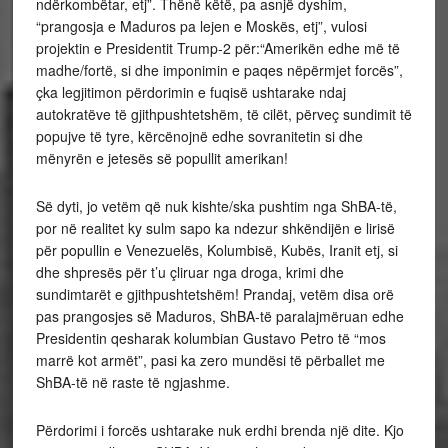
ndërkombëtar, etj”. Thënë këtë, pa asnjë dyshim,
“prangosja e Maduros pa lejen e Moskës, etj”, vulosi
projektin e Presidentit Trump-2 për:“Amerikën edhe më të
madhe/fortë, si dhe imponimin e paqes nëpërmjet forcës”,
çka legjitimon përdorimin e fuqisë ushtarake ndaj
autokratëve të gjithpushtetshëm, të cilët, përveç sundimit të
popujve të tyre, kërcënojnë edhe sovranitetin si dhe
mënyrën e jetesës së popullit amerikan!
Së dyti, jo vetëm që nuk kishte/ska pushtim nga ShBA-të,
por në realitet ky sulm sapo ka ndezur shkëndijën e lirisë
për popullin e Venezuelës, Kolumbisë, Kubës, Iranit etj, si
dhe shpresës për t’u çliruar nga droga, krimi dhe
sundimtarët e gjithpushtetshëm! Prandaj, vetëm disa orë
pas prangosjes së Maduros, ShBA-të paralajmëruan edhe
Presidentin qesharak kolumbian Gustavo Petro të “mos
marrë kot armët”, pasi ka zero mundësi të përballet me
ShBA-të në raste të ngjashme.
Përdorimi i forcës ushtarake nuk erdhi brenda një dite. Kjo