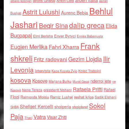
arben llalla
alfons Grishaj
Anton Cefa
asllan
albano kolonjari
Behlul
Astrit Lulushi
Aurenc Bebja
Bushati
Jashari
dalip greca
Beqir Sina
Elida
Buçpapaj
Enver Bytyci
Elmi Berisha
Ermira Babamusta
Frank
Eugjen Merlika
Fahri Xharra
shkreli
Ilir
Gezim Llojdia
Fritz radovani
Levonja
Interviste
Kolec Traboini
Keze Kozeta Zylo
kosova
Kosove
nderroi jete
Marjana Bulku
ne
Murat Gecaj
Rafaela Prifti
Rafael
Nene Tereza
Kosove
presidenti Nishani
Floqi
Raimonda Moisiu
Ramiz Lushaj
reshat kripa
Sadik Elshani
Sokol
Shefqet Kercelli
shqiperia
shqiptaret
SHBA
Paja
Vatra
Visar Zhiti
Thaci