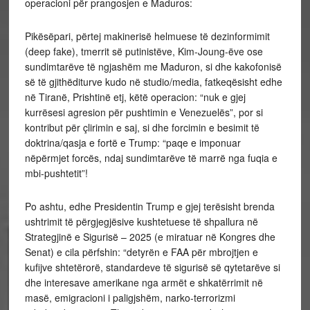
operacioni për prangosjen e Maduros:
Pikësëpari, përtej makinerisë helmuese të dezinformimit
(deep fake), tmerrit së putinistëve, Kim-Joung-ëve ose
sundimtarëve të ngjashëm me Maduron, si dhe kakofonisë
së të gjithëditurve kudo në studio/media, fatkeqësisht edhe
në Tiranë, Prishtinë etj, këtë operacion: “nuk e gjej
kurrësesi agresion për pushtimin e Venezuelës”, por si
kontribut për çlirimin e saj, si dhe forcimin e besimit të
doktrina/qasja e fortë e Trump: “paqe e imponuar
nëpërmjet forcës, ndaj sundimtarëve të marrë nga fuqia e
mbi-pushtetit”!
Po ashtu, edhe Presidentin Trump e gjej terësisht brenda
ushtrimit të përgjegjësive kushtetuese të shpallura në
Strategjinë e Sigurisë – 2025 (e miratuar në Kongres dhe
Senat) e cila përfshin: “detyrën e FAA për mbrojtjen e
kufijve shtetërorë, standardeve të sigurisë së qytetarëve si
dhe interesave amerikane nga armët e shkatërrimit në
masë, emigracioni i paligjshëm, narko-terrorizmi