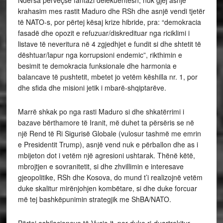
Ndërsa përveçse fantazi delekuentësh, nuk gjej asnjë
krahasim mes rastit Maduro dhe RSh dhe asnjë vendi tjetër
të NATO-s, por përtej kësaj krize hibride, pra: “demokracia
fasadë dhe opozit e refuzuar/diskredituar nga riciklimi i
listave të neveritura në 4 zgjedhjet e fundit si dhe shtetit të
dështuar/lapur nga korrupsioni endemic”, rikthimin e
besimit te demokracia funksionale dhe harmonia e
balancave të pushtetit, mbetet jo vetëm këshilla nr. 1, por
dhe sfida dhe misioni jetik i mbarë-shqiptarëve.
Marrë shkak po nga rasti Maduro si dhe shkatërrimi i
bazave bërthamore të Iranit, më duhet ta përsëris se në
një Rend të Ri Sigurisë Globale (vulosur tashmë me emrin
e Presidentit Trump), asnjë vend nuk e përballon dhe as i
mbijeton dot i vetëm një agresioni ushtarak. Thënë këtë,
mbrojtjen e sovranitetit, si dhe zhvillimin e interesave
gjeopolitike, RSh dhe Kosova, do mund t’i realizojnë vetëm
duke skalitur mirënjohjen kombëtare, si dhe duke forcuar
më tej bashkëpunimin strategjik me ShBA/NATO.