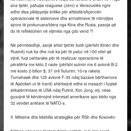
ana tjetër, pafuqia reaguese (zero) e Venezuelës ngre
edhe disa pikëpyetje kritike për aftësitë/efiçencën
operacionale të sistemeve dhe armatimeve të mbrojtjes
ajrore të prokuruara/blera nga Kina dhe Rusia, pasoja që
do të reflektohen në vijimësi nga çdo vend ?!
Në përmbledhje, asnjë shtet tjetrër botë (përfshi Kinën dhe
Rusinë) nuk ka dhe nuk ka për të patur në 100 vitet që
vijnë, fuqi ushtarake për të realizuar operacione të
përafërta me këto 2 raste (përfshi sulmin me 6 avionë B-2
me kosto 2-bilion $; 37 orë fluturim; 10-ra raketa
Tomahawk dhe 125 avionë F-35 ndaj bazave bërthamore
të Ajatollah-ut të Iranit) shërbejnë edhe si mesazh i fuqisë
shkatërrimtare të USA ndaj Putinit, Kim Jong, etj, nëse
guxojnë të kërcënojnë interesat amerikane apo këdo nga
32 vendet anëtare të NATO-s.
II. Mësime dhe këshilla strategjike për RSh dhe Kosovën: