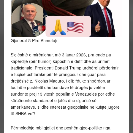
Gjeneral ® Piro Ahmetaj/
Siç është e mirënjohur, më 3 janar 2026, pra ende pa
kapërdijë (për humor) kaposhin e detit dhe as urimet
tradicionale, Presidenti Donald Trump urdhëroi përdorimin
e fuqisë ushtarake për të prangosur dhe çuar para
drejtësisë z. Nicolas Maduro, i cili: “duke shpërdoruar
fuqinë e pushtetit dhe bandave të drogës jo vetëm
sundonte prej 13 vitesh popullin e Venezuelës por edhe
kërcënonte standardet e jetës dhe sigurisë së
amerikanëve, si dhe interesat gjeopolitike në kufijtë jugorë
të SHBA-ve”!
Përmbledhje mbi gjetjet dhe peshën gjeo-politike nga