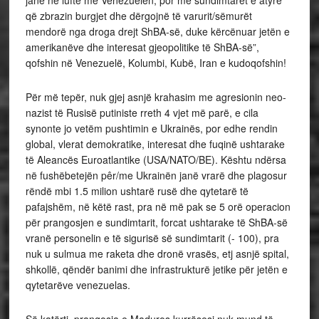
janë në luftë me Venezuelën, por me sundimtarët e atyre
që zbrazin burgjet dhe dërgojnë të varurit/sëmurët
mendorë nga droga drejt ShBA-së, duke kërcënuar jetën e
amerikanëve dhe interesat gjeopolitike të ShBA-së”,
qofshin në Venezuelë, Kolumbi, Kubë, Iran e kudoqofshin!
Për më tepër, nuk gjej asnjë krahasim me agresionin neo-
nazist të Rusisë putiniste rreth 4 vjet më parë, e cila
synonte jo vetëm pushtimin e Ukrainës, por edhe rendin
global, vlerat demokratike, interesat dhe fuqinë ushtarake
të Aleancës Euroatlantike (USA/NATO/BE). Kështu ndërsa
në fushëbetejën pêr/me Ukrainën janë vrarë dhe plagosur
rëndë mbi 1.5 milion ushtarë rusë dhe qytetarë të
pafajshëm, në këtë rast, pra në më pak se 5 orë operacion
për prangosjen e sundimtarit, forcat ushtarake të ShBA-së
vranë personelin e të sigurisë së sundimtarit (- 100), pra
nuk u sulmua me raketa dhe dronë vrasës, etj asnjë spital,
shkollë, qëndër banimi dhe infrastrukturë jetike për jetën e
qytetarëve venezuelas.