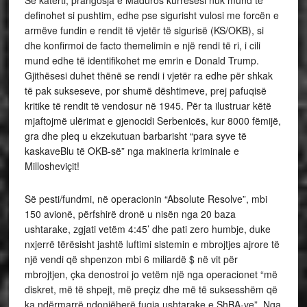
Së katërti, prangosja e Maduros kurrësesi nuk mund të
definohet si pushtim, edhe pse sigurisht vulosi me forcën e
armëve fundin e rendit të vjetër të sigurisë (KS/OKB), si
dhe konfirmoi de facto themelimin e një rendi të ri, i cili
mund edhe të identifikohet me emrin e Donald Trump.
Gjithësesi duhet thënë se rendi i vjetër ra edhe për shkak
të pak sukseseve, por shumë dështimeve, prej pafuqisë
kritike të rendit të vendosur në 1945. Për ta ilustruar këtë
mjaftojmë ulërimat e gjenocidi Serbenicës, kur 8000 fëmijë,
gra dhe pleq u ekzekutuan barbarisht “para syve të
kaskaveBlu të OKB-së” nga makineria kriminale e
Millosheviçit!
Së pesti/fundmi, në operacionin “Absolute Resolve”, mbi
150 avionë, përfshirë dronë u nisën nga 20 baza
ushtarake, zgjati vetëm 4:45’ dhe pati zero humbje, duke
nxjerrë tërësisht jashtë luftimi sistemin e mbrojtjes ajrore të
një vendi që shpenzon mbi 6 miliardë $ në vit për
mbrojtjen, çka denostroi jo vetëm një nga operacionet “më
diskret, më të shpejt, më preçiz dhe më të suksesshëm që
ka ndërmarrë ndonjëherë fuqia ushtarake e ShBA-ve”. Nga