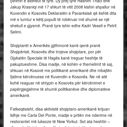
çlirimin e atdheut të tyre. Dy prej tyre Hashim Thaci dhe
Jakup Krasniqi më 17 shkurt të vitit 2008 kishin shpallur në
Kuvendin e Kosovës Deklaratën e Pavarësisë që është dita
më e lumtur e këtij populli të robëruar më shumë se një
shekull e gjysmë. Pranë tyre ishin edhe Kadri Veseli e Petrit
Selimi.
Shqiptarët e Amerikës gjithmonë kanë qenë pranë
Shqipërisë, Kosovës dhe trojeve shqiptare, por për
Gjykatën Speciale të Hagës kanë treguar heshtje të
pakuptueshme. Disa madje, në kohën e themelimit të saj,
shkuan në Kosovë me politikanë amerikanë dhe mbajtën
fjalime kërcënuese në Kuvendin e Kosovës. Ne në atë
kohë reaguar në shtypin e Kosovës për kërcënimet e
papërgjegjshme të shumë politikanëve dhe diplomatëve
amerikanë.
Fatkeqësisht, disa aktivistë shqiptaro-amerikanë krijuan
lidhje me Carla Del Ponte, madje e pritën me nderime në
restorantet më luksoze të New Yorkut. Sot ata heshtin –