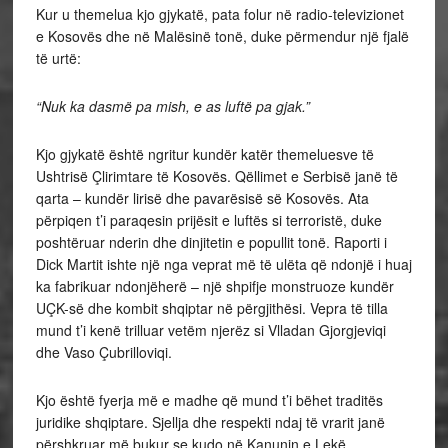
Kur u themelua kjo gjykatë, pata folur në radio-televizionet
e Kosovës dhe në Malësinë tonë, duke përmendur një fjalë
të urtë:
“Nuk ka dasmë pa mish, e as luftë pa gjak.”
Kjo gjykatë është ngritur kundër katër themeluesve të
Ushtrisë Çlirimtare të Kosovës. Qëllimet e Serbisë janë të
qarta – kundër lirisë dhe pavarësisë së Kosovës. Ata
përpiqen t’i paraqesin prijësit e luftës si terroristë, duke
poshtëruar nderin dhe dinjitetin e popullit tonë. Raporti i
Dick Martit ishte një nga veprat më të ulëta që ndonjë i huaj
ka fabrikuar ndonjëherë – një shpifje monstruoze kundër
UÇK-së dhe kombit shqiptar në përgjithësi. Vepra të tilla
mund t’i kenë trilluar vetëm njerëz si Vlladan Gjorgjeviqi
dhe Vaso Çubrilloviqi.
Kjo është fyerja më e madhe që mund t’i bëhet traditës
juridike shqiptare. Sjellja dhe respekti ndaj të vrarit janë
përshkruar më bukur se kudo në Kanunin e Lekë