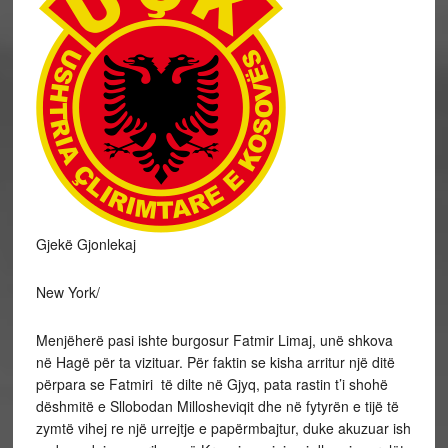
Gjekë Gjonlekaj
New York/
Menjëherë pasi ishte burgosur Fatmir Limaj, unë shkova
në Hagë për ta vizituar. Për faktin se kisha arritur një ditë
përpara se Fatmiri të dilte në Gjyq, pata rastin t’i shohë
dëshmitë e Sllobodan Millosheviqit dhe në fytyrën e tijë të
zymtë vihej re një urrejtje e papërmbajtur, duke akuzuar ish