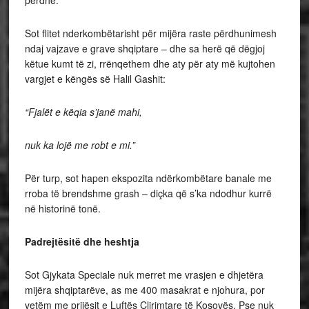
përdhe.
Sot flitet nderkombëtarisht për mijëra raste përdhunimesh
ndaj vajzave e grave shqiptare – dhe sa herë që dëgjoj
këtue kumt të zi, rrënqethem dhe aty për aty më kujtohen
vargjet e këngës së Halil Gashit:
“Fjalët e këqia s’janë mahi,
nuk ka lojë me robt e mi.”
Për turp, sot hapen ekspozita ndërkombëtare banale me
rroba të brendshme grash – diçka që s’ka ndodhur kurrë
në historinë tonë.
Padrejtësitë dhe heshtja
Sot Gjykata Speciale nuk merret me vrasjen e dhjetëra
mijëra shqiptarëve, as me 400 masakrat e njohura, por
vetëm me prijësit e Luftës Çlirimtare të Kosovës. Pse nuk