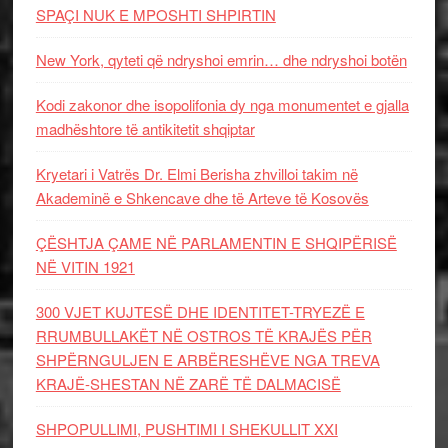
SPAÇI NUK E MPOSHTI SHPIRTIN
New York, qyteti që ndryshoi emrin… dhe ndryshoi botën
Kodi zakonor dhe isopolifonia dy nga monumentet e gjalla
madhështore të antikitetit shqiptar
Kryetari i Vatrës Dr. Elmi Berisha zhvilloi takim në
Akademinë e Shkencave dhe të Arteve të Kosovës
ÇËSHTJA ÇAME NË PARLAMENTIN E SHQIPËRISË
NË VITIN 1921
300 VJET KUJTESË DHE IDENTITET-TRYEZË E
RRUMBULLAKËT NË OSTROS TË KRAJËS PËR
SHPËRNGULJEN E ARBËRESHËVE NGA TREVA
KRAJË-SHESTAN NË ZARË TË DALMACISË
SHPOPULLIMI, PUSHTIMI I SHEKULLIT XXI