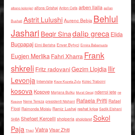
arben llalla
alfons Grishaj
Anton Cefa
asllan
albano kolonjari
Behlul
Astrit Lulushi
Aurenc Bebja
Bushati
Jashari
dalip greca
Beqir Sina
Elida
Buçpapaj
Enver Bytyci
Elmi Berisha
Ermira Babamusta
Frank
Eugjen Merlika
Fahri Xharra
shkreli
Ilir
Gezim Llojdia
Fritz radovani
Levonja
Interviste
Kolec Traboini
Keze Kozeta Zylo
kosova
Kosove
nderroi jete
Marjana Bulku
ne
Murat Gecaj
Rafaela Prifti
Rafael
Nene Tereza
Kosove
presidenti Nishani
Floqi
Raimonda Moisiu
Ramiz Lushaj
reshat kripa
Sadik Elshani
Sokol
Shefqet Kercelli
shqiperia
shqiptaret
SHBA
Paja
Vatra
Visar Zhiti
Thaci