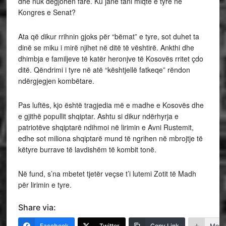
dhe nuk dëgjohen fare. Ku janë tani miqtë e tyre në
Kongres e Senat?
Ata që dikur rrihnin gjoks për “bëmat” e tyre, sot duhet ta
dinë se miku i mirë njihet në ditë të vështirë. Ankthi dhe
dhimbja e familjeve të katër heronjve të Kosovës rritet çdo
ditë. Qëndrimi i tyre në atë “kështjellë fatkeqe” rëndon
ndërgjegjen kombëtare.
Pas luftës, kjo është tragjedia më e madhe e Kosovës dhe
e gjithë popullit shqiptar. Ashtu si dikur ndërhyrja e
patriotëve shqiptarë ndihmoi në lirimin e Avni Rustemit,
edhe sot miliona shqiptarë mund të ngrihen në mbrojtje të
këtyre burrave të lavdishëm të kombit tonë.
Në fund, s’na mbetet tjetër veçse t’i lutemi Zotit të Madh
për lirimin e tyre.
Share via:
Facebook
Twitter
Copy Link
More