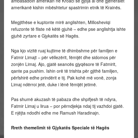
ambasadoin amerikan në Kroaci se gjoja ai dhe gjeneralët
amerikanë kishin mbështetur spastrimin etnik të Krainës.
Megjithëse e kuptonte mirë anglishten, Millosheviqi
refuzonte të fliste në këtë gjuhë – edhe pse anglishtja ishte
gjuhë zyrtare e Gjykatës së Hagës.
Nga kjo vizitë ruaj kujtime të dhimbshme për familjen e
Fatmir Limajt – për vëllezërit, fëmijët dhe sidomos për
zonjën Limaj. Ajo, gjatë seancës gjyqësore të Fatmirit,
qante pa pushim. Ishin orë të trishta për gjithë familjen,
përfshirë edhe prindërit e tij. Pak kohë më vonë, zonja
Limaj ndërroi jetë, duke i lënë fëmijët jetimë.
Pas shumë akuzash të pabaza dhe shpifjesh të ndyra,
Fatmir Limaj u lirua – por përndjekja ndaj tij vazhdoi gjatë.
E njëjta ndodhi edhe me Ramush Haradinajn.
Rreth themelimit të Gjykatës Speciale të Hagës