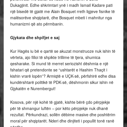
Dukagjinit. Edhe shkrimtari ynë i madh Ismail Kadare pati
një bisedë të gjatë me Alain Bosquet rreth ligjeve fisnike të
malësorëve shqiptarë, dhe Bosquet mbeti i mahnitur nga
humanizmi që ato përmbanin.
Gjykata dhe shpifjet e saj
Kur Hagës iu bë e qartë se akuzat monstruoze nuk ishin të
vërteta, ajo filloi të shpikte trillime të tjera, shumica
qesharake. Si mund të merret seriozisht dëshmia e një
fshatari që pretendonte se “ushtarët e Hashim Thaçit i
kishin vrarë lopën”? Armiqtë e UÇK-së, përfshirë edhe disa
kundërshtarë politikë të PDK-së, dëshmonin sikur ishin në
Gjykatën e Nurembergut!
Kosova, për një kohë të gjatë, kishte bërë çdo përpjekje
për të shmangur luftën – por këto përpjekje nuk dhanë
rezultat. Përkundrazi, sollën dëbime masive dhe poshtërim
moral për shqiptarët. Nderi dhe dinjiteti i popullit tonë ranë