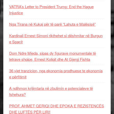
VATRA’s Letter to President Trump: End the Hague
Injustice
Nga Tirana në Kukaj për të parë “Lahuta e Malësisë”
Kardinali Ernest Simoni rikthehet si dëshmitar në Burgun
e Spaçit
Dom Ndre Mjeda, sipas dy figurave monumentale të
letrave shqipe, Ernest Koliqit dhe At Gjergj Fishta
36 vjet tranzicion, nga ekonomia prodhuese te ekonomia
e përfitimit
A ndihmon krijimtaria në zbulimin e potencialeve të
fshehura?
PROF. AHMET QERIQI DHE EPOKA E REZISTENCЁS
DHE LUFTЁS PЁR LIRI!