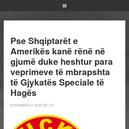
Pse Shqiptarët e
Amerikës kanë rënë në
gjumë duke heshtur para
veprimeve të mbrapshta
të Gjykatës Speciale të
Hagës
NOVEMBER 4, 2025
BY
S P