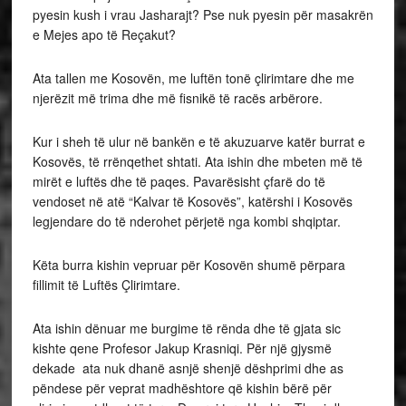
pyesin kush i vrau Jasharajt? Pse nuk pyesin për masakrën
e Mejes apo të Reçakut?
Ata tallen me Kosovën, me luftën tonë çlirimtare dhe me
njerëzit më trima dhe më fisnikë të racës arbërore.
Kur i sheh të ulur në bankën e të akuzuarve katër burrat e
Kosovës, të rrënqethet shtati. Ata ishin dhe mbeten më të
mirët e luftës dhe të paqes. Pavarësisht çfarë do të
vendoset në atë “Kalvar të Kosovës”, katërshi i Kosovës
legjendare do të nderohet përjetë nga kombi shqiptar.
Këta burra kishin vepruar për Kosovën shumë përpara
fillimit të Luftës Çlirimtare.
Ata ishin dënuar me burgime të rënda dhe të gjata sic
kishte qene Profesor Jakup Krasniqi. Për një gjysmë
dekade ata nuk dhanë asnjë shenjë dëshprimi dhe as
pëndese për veprat madhështore që kishin bërë për