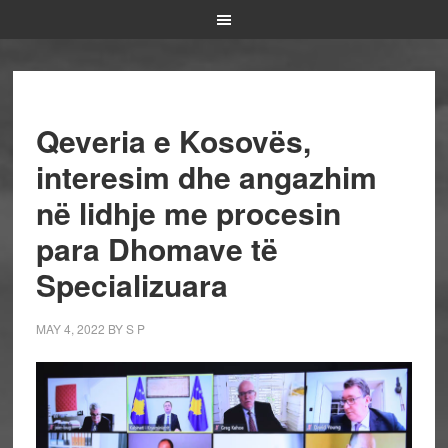
Qeveria e Kosovës,
interesim dhe angazhim
në lidhje me procesin
para Dhomave të
Specializuara
MAY 4, 2022
BY
S P