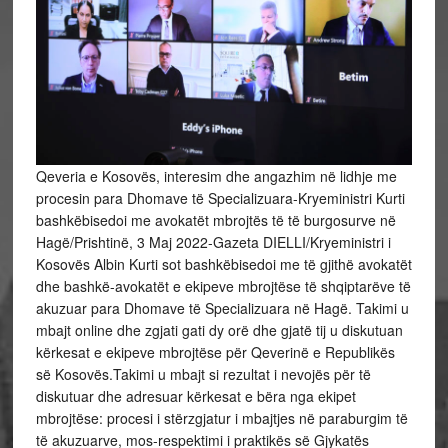
Qeveria e Kosovës, interesim dhe angazhim në lidhje me
procesin para Dhomave të Specializuara-Kryeministri Kurti
bashkëbisedoi me avokatët mbrojtës të të burgosurve në
Hagë/Prishtinë, 3 Maj 2022-Gazeta DIELLI/Kryeministri i
Kosovës Albin Kurti sot bashkëbisedoi me të gjithë avokatët
dhe bashkë-avokatët e ekipeve mbrojtëse të shqiptarëve të
akuzuar para Dhomave të Specializuara në Hagë. Takimi u
mbajt online dhe zgjati gati dy orë dhe gjatë tij u diskutuan
kërkesat e ekipeve mbrojtëse për Qeverinë e Republikës
së Kosovës.Takimi u mbajt si rezultat i nevojës për të
diskutuar dhe adresuar kërkesat e bëra nga ekipet
mbrojtëse: procesi i stërzgjatur i mbajtjes në paraburgim të
të akuzuarve, mos-respektimi i praktikës së Gjykatës