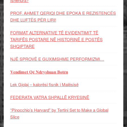
fshehura?
PROF. AHMET QERIQI DHE EPOKA E REZISTENCЁS
DHE LUFTЁS PЁR LIRI!
FORMAT ALTERNATIVE TË EVIDENTIMIT TË
TARIFËS POSTARE NË HISTORINË E POSTËS
SHQIPTARE
NJË SPROVË E GUXIMSHME PERFORMIZMI…
𝐕𝐞𝐧𝐝𝐢𝐦𝐞𝐭 𝐐𝐞̈ 𝐍𝐝𝐫𝐲𝐬𝐡𝐮𝐚𝐧 𝐁𝐨𝐭𝐞̈𝐧
Lek Gjolaj – kalorësi fisnik i Malësisë
FEDERATA VATRA SHPALLË KRYESINË
“Pinocchio’s Harvard” by Tertini Set to Make a Global
Slice