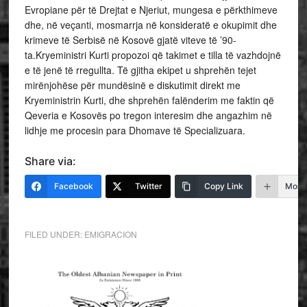
Evropiane për të Drejtat e Njeriut, mungesa e përkthimeve
dhe, në veçanti, mosmarrja në konsideratë e okupimit dhe
krimeve të Serbisë në Kosovë gjatë viteve të ’90-
ta.Kryeministri Kurti propozoi që takimet e tilla të vazhdojnë
e të jenë të rregullta. Të gjitha ekipet u shprehën tejet
mirënjohëse për mundësinë e diskutimit direkt me
Kryeministrin Kurti, dhe shprehën falënderim me faktin që
Qeveria e Kosovës po tregon interesim dhe angazhim në
lidhje me procesin para Dhomave të Specializuara.
Share via:
Facebook
Twitter
Copy Link
More
FILED UNDER:
EMIGRACION