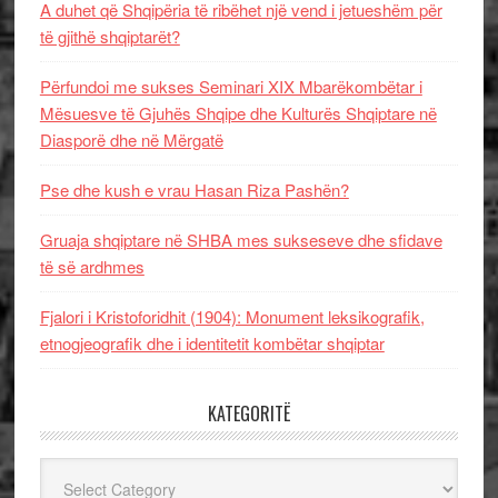
A duhet që Shqipëria të ribëhet një vend i jetueshëm për
të gjithë shqiptarët?
Përfundoi me sukses Seminari XIX Mbarëkombëtar i
Mësuesve të Gjuhës Shqipe dhe Kulturës Shqiptare në
Diasporë dhe në Mërgatë
Pse dhe kush e vrau Hasan Riza Pashën?
Gruaja shqiptare në SHBA mes sukseseve dhe sfidave
të së ardhmes
Fjalori i Kristoforidhit (1904): Monument leksikografik,
etnogjeografik dhe i identitetit kombëtar shqiptar
KATEGORITË
Kategoritë