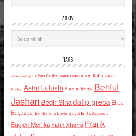
ARKIV
Arkiv
TAGS
arben llalla
alfons Grishaj
Anton Cefa
asllan
albano kolonjari
Behlul
Astrit Lulushi
Aurenc Bebja
Bushati
Jashari
dalip greca
Beqir Sina
Elida
Buçpapaj
Enver Bytyci
Elmi Berisha
Ermira Babamusta
Frank
Eugjen Merlika
Fahri Xharra