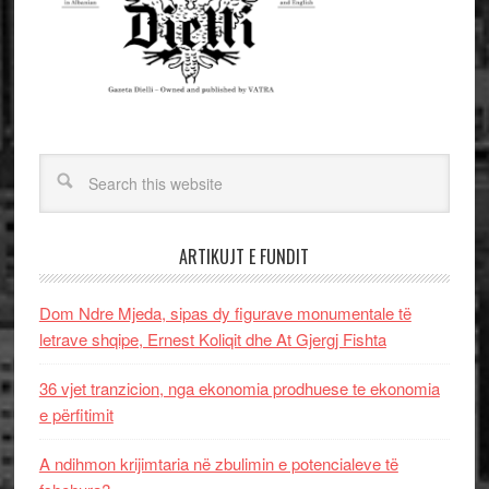
ARTIKUJT E FUNDIT
Dom Ndre Mjeda, sipas dy figurave monumentale të
letrave shqipe, Ernest Koliqit dhe At Gjergj Fishta
36 vjet tranzicion, nga ekonomia prodhuese te ekonomia
e përfitimit
A ndihmon krijimtaria në zbulimin e potencialeve të