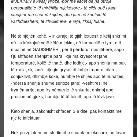
MJEKIMIN e kësaj viroze,-por me ilacet që na ofrojë
personalitete të mirëfillta mjekësore,- të cilët unë i kam
studjuar me shumë kujdes, dhe jam në kontakt të
vazhdueshëm, të zhvillimeve e reja, t’ksaj fushe.
Në të njëjtën kohë, – inkurajoj të gjith lexuesit e këtij shkrimi
që ta kërkojnë vetë këtë mjekim, në farmacitë e tyre, e ti
mbajnë në GADISHMËRI, për ti përdorur menjëherë, sapo
t’ju shfaqen shenjat e para, -që ma kryesoret janë:
temperaturë, kollë të thatë, dhe lodhje,- apo shenja ma pak
të rralla, siç janë: -djegie gryke, dhimbje trupore, diare,
conjuktivit, dhimbje koke, humbje të shijes apo të nuhatjes,
-ndërsa shenja shumë serioze janë: -vështirësi në
frymëmarrje, apo frymëmarrje të shkurta, dhimbj apo
presion në gjoks, humbje të të folurit, apo të lëvizjeve.
Këto shenja, zakonisht shfaqen 5-6 dite, pas kontaktit me
nje te infektuar.
Nuk po zgjatem me studimet e shumta mjekesore, ne favor