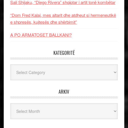
Sali Shijaku, “Diego Rivera” shqiptar i artit tonë kombëtar
“Dom Fred Kalaj, mes altarit dhe atdheut si hermeneutikë
e shpresës, kujtesës dhe shërbimit”
A PO ARMATOSET BALLKANI?
KATEGORITË
Kategoritë
ARKIV
Arkiv