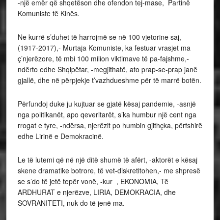
-një emër që shqetëson dhe ofendon tej-mase, Partinë
Komuniste të Kinës.
Ne kurrë s’duhet të harrojmë se në 100 vjetorine saj,
(1917-2017),- Murtaja Komuniste, ka festuar vrasjet ma
ç’njerëzore, të mbi 100 milion viktimave të pa-fajshme,-
ndërto edhe Shqipëtar, -megjithatë, ato prap-se-prap janë
gjallë, dhe në përpjekje t’vazhdueshme për të marrë botën.
Përfundoj duke ju kujtuar se gjatë kësaj pandemie, -asnjë
nga politikanët, apo qeveritarët, s’ka humbur një cent nga
rrogat e tyre, -ndërsa, njerëzit po humbin gjithçka, përfshirë
edhe Lirinë e Demokracinë.
Le të lutemi që në një ditë shumë të afërt, -aktorët e kësaj
skene dramatike botrore, të vet-diskretitohen,- me shpresë
se s’do të jetë tepër vonë, -kur , EKONOMIA, Të
ARDHURAT e njerëzve, LIRIA, DEMOKRACIA, dhe
SOVRANITETI, nuk do të jenë ma.