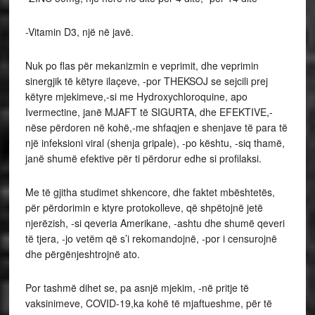
-Vitamin D3, një në javë.
Nuk po flas për mekanizmin e veprimit, dhe veprimin
sinergjik të këtyre ilaçeve, -por THEKSOJ se sejcili prej
këtyre mjekimeve,-si me Hydroxychloroquine, apo
Ivermectine, janë MJAFT të SIGURTA, dhe EFEKTIVE,-
nëse përdoren në kohë,-me shfaqjen e shenjave të para të
një infeksioni viral (shenja gripale), -po kështu, -siq thamë,
janë shumë efektive për ti përdorur edhe si profilaksi.
Me të gjitha studimet shkencore, dhe faktet mbështetës,
për përdorimin e ktyre protokolleve, që shpëtojnë jetë
njerëzish, -si qeveria Amerikane, -ashtu dhe shumë qeveri
të tjera, -jo vetëm që s’i rekomandojnë, -por i censurojnë
dhe përgënjeshtrojnë ato.
Por tashmë dihet se, pa asnjë mjekim, -në pritje të
vaksinimeve, COVID-19,ka kohë të mjaftueshme, për të