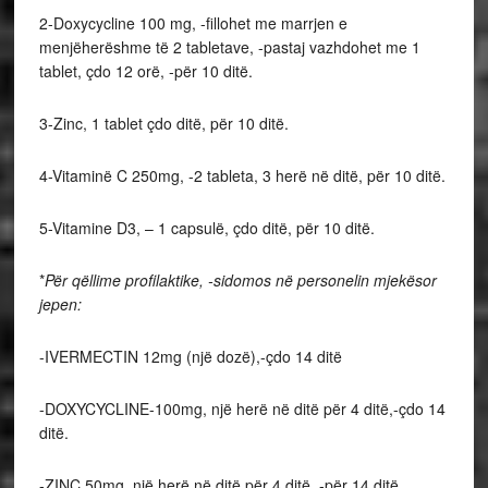
2-Doxycycline 100 mg, -fillohet me marrjen e
menjëherëshme të 2 tabletave, -pastaj vazhdohet me 1
tablet, çdo 12 orë, -për 10 ditë.
3-Zinc, 1 tablet çdo ditë, për 10 ditë.
4-Vitaminë C 250mg, -2 tableta, 3 herë në ditë, për 10 ditë.
5-Vitamine D3, – 1 capsulë, çdo ditë, për 10 ditë.
*
Për qëllime profilaktike, -sidomos në personelin mjekësor
jepen:
-IVERMECTIN 12mg (një dozë),-çdo 14 ditë
-DOXYCYCLINE-100mg, një herë në ditë për 4 ditë,-çdo 14
ditë.
-ZINC 50mg, një herë në ditë për 4 ditë, -për 14 ditë