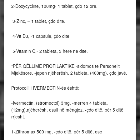
2-Doxycycline, 100mg- 1 tablet, çdo 12 orë.
3-Zinc, – 1 tablet, çdo ditë.
4-Vit D3, -1 capsule, çdo ditë.
5-Vitamin C,- 2 tableta, 3 herë në ditë.
*PËR QËLLIME PROFILAKTIKE,-sidomos të Personelit
Mjekësore, -jepen njëherësh, 2 tableta, (400mg), çdo javë.
Protocolli i IVERMECTIN-ës është:
-Ivermectin, (stromectol) 3mg, -merren 4 tableta,
(12mg),njëherësh, esull në mëngjez, -çdo ditë, për 5 ditë
rrjesht.
1-Zithromax 500 mg, -çdo ditë, për 5 ditë, ose