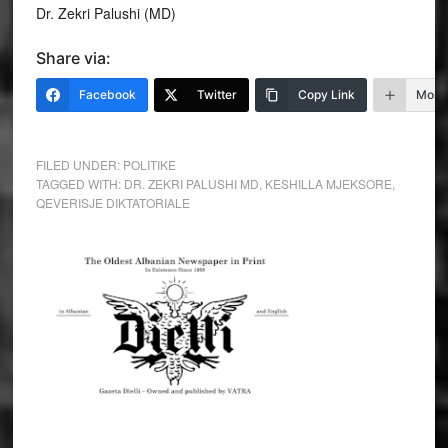
Dr. Zekri Palushi (MD)
Share via:
Facebook
Twitter
Copy Link
More
FILED UNDER:
POLITIKE
TAGGED WITH:
DR. ZEKRI PALUSHI MD
,
KESHILLA MJEKSORE
,
QEVERISJE DIKTATORIALE