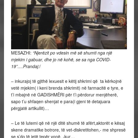
MESAZHI:
“Njerëzit po vdesin më së shumti nga një
mjekim i gabuar, dhe jo në kohë, se sa nga COVID-
19”….Prandaj:
/
– inkurajoj të gjithë lexuesit e këtij shkrimi që ta kërkojnë
vetë mjekim( i keni brenda shkrimit) në farmacitë e tyre, e
t’i mbajnë në GADISHMËRI për t’i përdorur menjëherë,
sapo t’u shfaqen shenjat e para(i gjeni të detajuara
përgjatë artikullit)…
– Le të lutemi që në një ditë shumë të afërt,aktorët e kësaj
skene dramatike botrore, të vet-diskretitohen,- me shpresë
se s’do të jetë tepër vonë, -kur…