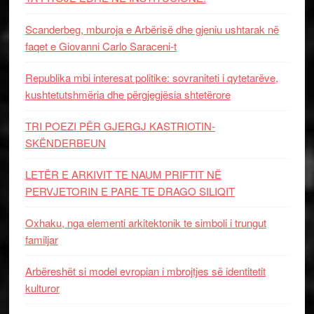
Scanderbeg, mburoja e Arbërisë dhe gjeniu ushtarak në
faqet e Giovanni Carlo Saraceni-t
Republika mbi interesat politike: sovraniteti i qytetarëve,
kushtetutshmëria dhe përgjegjësia shtetërore
TRI POEZI PËR GJERGJ KASTRIOTIN-
SKËNDERBEUN
LETËR E ARKIVIT TE NAUM PRIFTIT NË
PERVJETORIN E PARE TE DRAGO SILIQIT
Oxhaku, nga elementi arkitektonik te simboli i trungut
familjar
Arbëreshët si model evropian i mbrojtjes së identitetit
kulturor