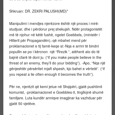
Shkruan: DR. ZEKRI PALUSHI(MD)*
Manipulimi i mendjes njerëzore është një proces i mirë-
studjuar, dhe i përdorur prej shekujsh. Ndër protagonistët
më të njohur në këtë fushë, ngelet Goebbels, (ministër i
Hitlerit për Propagandën),-që mbahet mend për
proklamacionet e tij famë-keqe si:-Nqs e arrini të bindni
popullin se po i kërcnon një “Rrezik ”, atëherë ato do të
bajnë cfarë të doni ju. (“if you make people believe in the
threat of an enemy, they’ll do your bidding”). -Apo, “Nqs një
gënjeshtër përsëritet mjaft shpesh, kjo bahet e vërtetë”. (“if
you repeat a lie often enough it becomes the truth”).
Për ne, njerëzit që kemi jetue në Shqipëri,-gjatë pushtimit
komunist, -proklamacionet e Goebbles-it, tingllojnë shumë
familjare. Luta kundër armiqve imagjinar ka vazhduar për
gjatë 50 vjetëve.