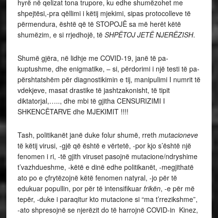
hyrë në qelizat tona trupore, ku edhe shumëzohet me
shpejtësi,-pra qëllimi i këtij mjekimi, sipas protocolleve të
përmendura, është që të STOPOJË sa më herët këtë
shumëzim, e si rrjedhojë, të
SHPËTOJ JETË NJERËZISH
.
Shumë gjëra, në lidhje me COVID-19, janë të pa-
kuptushme, dhe enigmatike, – si, përdorimi i një testi të pa-
përshtatshëm për diagnostikimin e tij, manipulimi I numrit të
vdekjeve, masat drastike të jashtzakonisht, të tipit
diktatorjal,….., dhe mbi të gjitha CENSURIZIMI I
SHKENCËTARVE dhe MJEKIMIT !!!!
Tash, politikanët janë duke folur shumë, rreth
mutacioneve
të këtij virusi, -gjë që është e vërtetë, -por kjo s’është një
fenomen i ri, -të gjith viruset pasojnë mutacione/ndryshime
t’vazhdueshme, -këtë e dinë edhe politikanët, -megjithatë
ato po e çfrytëzojnë këtë fenomen natyral, -jo për të
edukuar popullin, por për të intensifikuar
frikën
, -e për më
tepër, -duke i paraqitur kto mutacione si “ma t’rrezikshme”,
-ato shpresojnë se njerëzit do të harrojnë COVID-in Kinez,