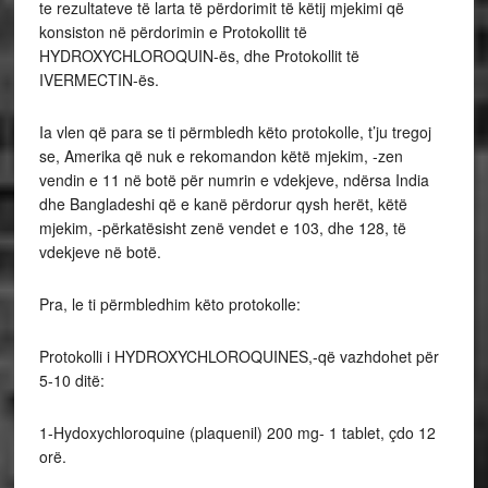
te rezultateve të larta të përdorimit të këtij mjekimi që
konsiston në përdorimin e Protokollit të
HYDROXYCHLOROQUIN-ës, dhe Protokollit të
IVERMECTIN-ës.
Ia vlen që para se ti përmbledh këto protokolle, t’ju tregoj
se, Amerika që nuk e rekomandon këtë mjekim, -zen
vendin e 11 në botë për numrin e vdekjeve, ndërsa India
dhe Bangladeshi që e kanë përdorur qysh herët, këtë
mjekim, -përkatësisht zenë vendet e 103, dhe 128, të
vdekjeve në botë.
Pra, le ti përmbledhim këto protokolle:
Protokolli i HYDROXYCHLOROQUINES,-që vazhdohet për
5-10 ditë:
1-Hydoxychloroquine (plaquenil) 200 mg- 1 tablet, çdo 12
orë.