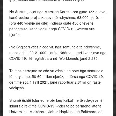
Në Australi, -vjet nga Marsi në Korrik, -pra gjatë 155 ditëve,
kanë vdekur prej shkaqeve të ndryshme, 68.000 njerëz–
(pra 440 vdekje në ditë),-ndërsa gjatë 450 ditëve të
pandemisë, kanë vdekur nga COVID-19, -vetëm 909
njerëz.
-Në Shqipëri vdesin cdo vit, nga sëmundje të ndryshme,
mesatarisht 20-21.000 njerëz. Ndërsa numri i vdekjeve nga
COVID-19, -të regjistruara në Worldometr, janë 2.235.
Të mos harrojmë se cdo vit vdesin në botë nga sëmundje
të ndryshme, 56-60 milion njerëz, -ndërsa nga COVID-19,
deri më sot, 1 Prill 2021, janë raportuar 2.81milion raste
vdekjesh.
Shumë është folur edhe për keq-kalkulime të vdekjeve,të
lidhura direkt me COVID-19, -ndër to po përmendi atë të
Universitetit Mjekësore ‘Johns Hopkins’ -në Baltimore, që