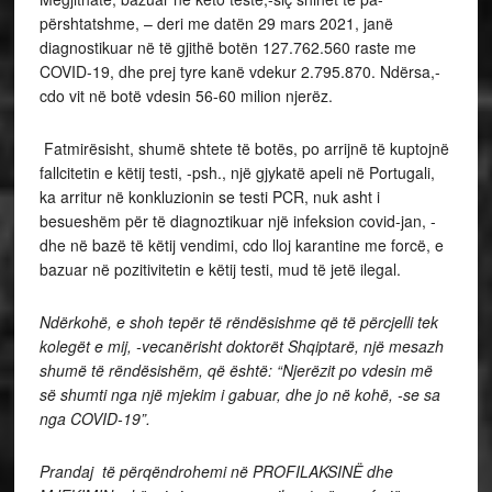
përshtatshme, – deri me datën 29 mars 2021, janë
diagnostikuar në të gjithë botën 127.762.560 raste me
COVID-19, dhe prej tyre kanë vdekur 2.795.870. Ndërsa,-
cdo vit në botë vdesin 56-60 milion njerëz.
Fatmirësisht, shumë shtete të botës, po arrijnë të kuptojnë
fallcitetin e këtij testi, -psh., një gjykatë apeli në Portugali,
ka arritur në konkluzionin se testi PCR, nuk asht i
besueshëm për të diagnoztikuar një infeksion covid-jan, -
dhe në bazë të këtij vendimi, cdo lloj karantine me forcë, e
bazuar në pozitivitetin e këtij testi, mud të jetë ilegal.
Ndërkohë, e shoh tepër të rëndësishme që të përcjelli tek
kolegët e mij, -vecanërisht doktorët Shqiptarë, një mesazh
shumë të rëndësishëm, që është: “Njerëzit po vdesin më
së shumti nga një mjekim i gabuar, dhe jo në kohë, -se sa
nga COVID-19”.
Prandaj të përqëndrohemi në PROFILAKSINË dhe