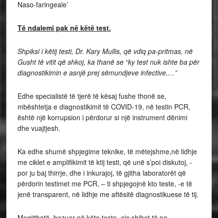
Naso-faringeale’
Të ndalemi pak në këtë test.
Shpiksi i këtij testi, Dr. Kary Mullis, që vdiq pa-pritmas, në
Gusht të vitit që shkoj, ka thanë se “ky test nuk ishte ba për
diagnostikimin e asnjë prej sëmundjeve infective,…”
Edhe specialistë të tjerë të kësaj fushe thonë se,
mbështetja e diagnostikimit të COVID-19, në testin PCR,
është një korrupsion i përdorur si një instrument dënimi
dhe vuajtjesh.
Ka edhe shumë shpjegime teknike, të mëtejshme,në lidhje
me ciklet e amplifikimit të ktij testi, që unë s’poi diskutoj, -
por ju baj thirrje, dhe i inkurajoj, të gjitha laboratorët që
përdorin testimet me PCR, – ti shpjegojnë kto teste, -e të
jenë transparent, në lidhje me aftësitë diagnostikuese të tij.
Megjithatë, bazuar në këto teste,-siç shihet të pa-