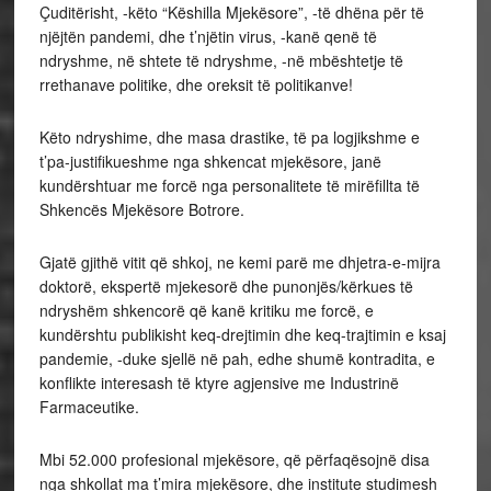
Çuditërisht, -këto “Këshilla Mjekësore”, -të dhëna për të
njëjtën pandemi, dhe t’njëtin virus, -kanë qenë të
ndryshme, në shtete të ndryshme, -në mbështetje të
rrethanave politike, dhe oreksit të politikanve!
Këto ndryshime, dhe masa drastike, të pa logjikshme e
t’pa-justifikueshme nga shkencat mjekësore, janë
kundërshtuar me forcë nga personalitete të mirëfillta të
Shkencës Mjekësore Botrore.
Gjatë gjithë vitit që shkoj, ne kemi parë me dhjetra-e-mijra
doktorë, ekspertë mjekesorë dhe punonjës/kërkues të
ndryshëm shkencorë që kanë kritiku me forcë, e
kundërshtu publikisht keq-drejtimin dhe keq-trajtimin e ksaj
pandemie, -duke sjellë në pah, edhe shumë kontradita, e
konflikte interesash të ktyre agjensive me Industrinë
Farmaceutike.
Mbi 52.000 profesional mjekësore, që përfaqësojnë disa
nga shkollat ma t’mira mjekësore, dhe institute studimesh