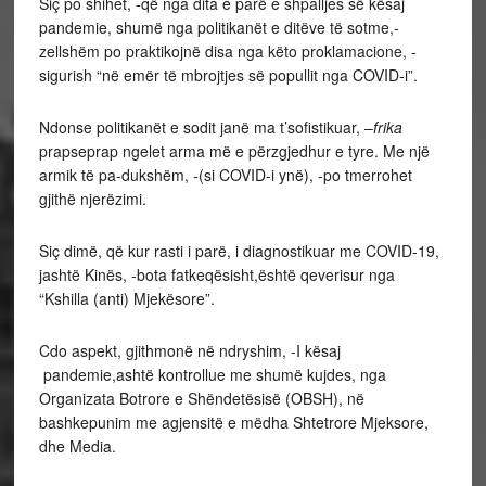
Siç po shihet, -që nga dita e parë e shpalljes së kësaj
pandemie, shumë nga politikanët e ditëve të sotme,-
zellshëm po praktikojnë disa nga këto proklamacione, -
sigurish “në emër të mbrojtjes së popullit nga COVID-i”.
Ndonse politikanët e sodit janë ma t’sofistikuar, –
frika
prapseprap ngelet arma më e përzgjedhur e tyre. Me një
armik të pa-dukshëm, -(si COVID-i ynë), -po tmerrohet
gjithë njerëzimi.
Siç dimë, që kur rasti i parë, i diagnostikuar me COVID-19,
jashtë Kinës, -bota fatkeqësisht,është qeverisur nga
“Kshilla (anti) Mjekësore”.
Cdo aspekt, gjithmonë në ndryshim, -I kësaj
pandemie,ashtë kontrollue me shumë kujdes, nga
Organizata Botrore e Shëndetësisë (OBSH), në
bashkepunim me agjensitë e mëdha Shtetrore Mjeksore,
dhe Media.