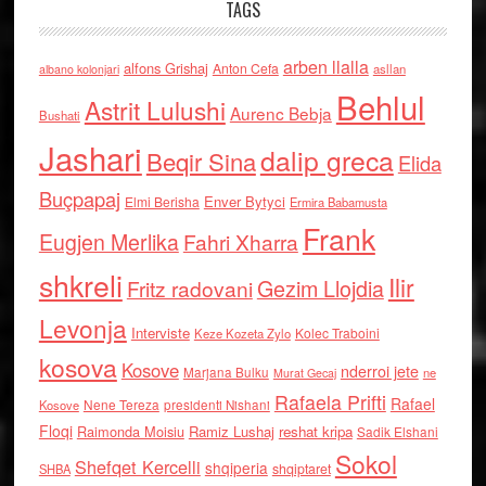
TAGS
arben llalla
alfons Grishaj
Anton Cefa
asllan
albano kolonjari
Behlul
Astrit Lulushi
Aurenc Bebja
Bushati
Jashari
dalip greca
Beqir Sina
Elida
Buçpapaj
Enver Bytyci
Elmi Berisha
Ermira Babamusta
Frank
Eugjen Merlika
Fahri Xharra
shkreli
Ilir
Gezim Llojdia
Fritz radovani
Levonja
Interviste
Kolec Traboini
Keze Kozeta Zylo
kosova
Kosove
nderroi jete
Marjana Bulku
ne
Murat Gecaj
Rafaela Prifti
Rafael
Nene Tereza
Kosove
presidenti Nishani
Floqi
Raimonda Moisiu
Ramiz Lushaj
reshat kripa
Sadik Elshani
Sokol
Shefqet Kercelli
shqiperia
shqiptaret
SHBA