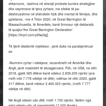
shkencore, -tashma në shenjë proteste kundra strategjive
dhe veprimeve të tjera zyrtare, me efekte të pa-
dëshirueshme në shëndetin fizik dhe mental të fëmijve, dhe
qytetarve, -me 4 Tetor 2020, në Great Barrington të
Massachusetts, të Amerikës, kanë firmosur një deklaratë,
të quajtur‘the Great Barrington Declaration’
[https://tinyrl.com/y5fwzlqj].
Të tjerë disidentë mjekësor,- janë duke na paralajmëruar
se:
-Numrimi zyrtar i vdekjeve, vecanërisht në Amerikë dhe
Angli, janë masivisht të ekzagjeruara. Psh, ne USA, ne vitin
2018, gjatë 365 ditëve kanë vdekur 2.839.205 njerëz (pra
rreth mbi 7.778 vdekje në ditë); ndërsa në vitin 2020, gjatë
317 ditëve, kanë vdekur 2.465.323 njerëz, (rreth 7.777
vdekje në ditë).
Në Angli vdesin cdo
ditë
, rreth 1.700 njerëz. Vetëm nga
gripi vdesin cdo vit mesatarisht 17.000 Anglez.