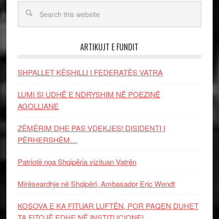
ARTIKUJT E FUNDIT
SHPALLET KËSHILLI I FEDERATËS VATRA
LUMI SI UDHË E NDRYSHIM NË POEZINË
AGOLLIANE
ZËMËRIM DHE PAS VDEKJES! DISIDENTI I
PËRHERSHËM…
Patriotë nga Shqipëria vizituan Vatrën
Mirëseardhje në Shqipëri, Ambasador Eric Wendt
KOSOVA E KA FITUAR LUFTËN, POR PAQEN DUHET
TA FITOJË EDHE NË INSTITUCIONE!