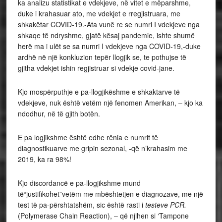
ka analizu statistikat e vdekjeve, në vitet e mëparshme,
duke i krahasuar ato, me vdekjet e rregjistruara, me
shkakëtar COVID-19.-Ata vunë re se numri I vdekjeve nga
shkaqe të ndryshme, gjatë kësaj pandemie, ishte shumë
herë ma i ulët se sa numri I vdekjeve nga COVID-19,-duke
ardhë në një konkluzion tepër llogjik se, te pothujse të
gjitha vdekjet ishin regjistruar si vdekje covid-jane.
Kjo mospërputhje e pa-llogjikëshme e shkaktarve të
vdekjeve, nuk është vetëm një fenomen Amerikan, – kjo ka
ndodhur, në të gjith botën.
E pa logjikshme është edhe rënia e numrit të
diagnostikuarve me gripin sezonal, -që n’krahasim me
2019, ka ra 98%!
Kjo discordancë e pa-llogjikshme mund
të“justifikohet”vetëm me mbështetjen e diagnozave, me një
test të pa-përshtatshëm, sic është rasti i
testeve PCR.
(Polymerase Chain Reaction), – që njihen si ‘Tampone