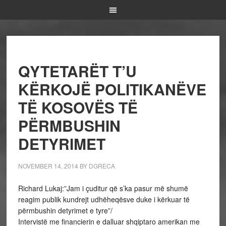
QYTETARËT T’U
KËRKOJË POLITIKANËVE
TË KOSOVËS TË
PËRMBUSHIN
DETYRIMET
NOVEMBER 14, 2014
BY
DGRECA
Richard Lukaj:”Jam i çuditur që s’ka pasur më shumë
reagim publik kundrejt udhëheqësve duke i kërkuar të
përmbushin detyrimet e tyre”/
Intervistë me financierin e dalluar shqiptaro amerikan me