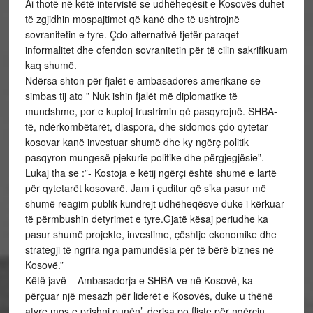
Ai thotë në këtë intervistë se udhëheqësit e Kosovës duhet
të zgjidhin mospajtimet që kanë dhe të ushtrojnë
sovranitetin e tyre. Çdo alternativë tjetër paraqet
informalitet dhe ofendon sovranitetin për të cilin sakrifikuam
kaq shumë.
Ndërsa shton për fjalët e ambasadores amerikane se
simbas tij ato ” Nuk ishin fjalët më diplomatike të
mundshme, por e kuptoj frustrimin që pasqyrojnë. SHBA-
të, ndërkombëtarët, diaspora, dhe sidomos çdo qytetar
kosovar kanë investuar shumë dhe ky ngërç politik
pasqyron mungesë pjekurie politike dhe përgjegjësie”.
Lukaj tha se :”- Kostoja e këtij ngërçi është shumë e lartë
për qytetarët kosovarë. Jam i çuditur që s’ka pasur më
shumë reagim publik kundrejt udhëheqësve duke i kërkuar
të përmbushin detyrimet e tyre.Gjatë kësaj periudhe ka
pasur shumë projekte, investime, çështje ekonomike dhe
strategji të ngrira nga pamundësia për të bërë biznes në
Kosovë.”
Këtë javë – Ambasadorja e SHBA-ve në Kosovë, ka
përçuar një mesazh për liderët e Kosovës, duke u thënë
atyre mos e prishni punën’, derisa po fliste për ngërçin