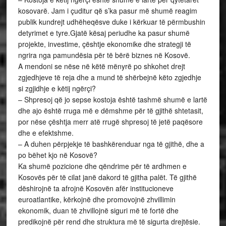
kosovarë. Jam i çuditur që s’ka pasur më shumë reagim
publik kundrejt udhëheqësve duke i kërkuar të përmbushin
detyrimet e tyre.Gjatë kësaj periudhe ka pasur shumë
projekte, investime, çështje ekonomike dhe strategji të
ngrira nga pamundësia për të bërë biznes në Kosovë.
A mendoni se nëse në këtë mënyrë po shkohet drejt
zgjedhjeve të reja dhe a mund të shërbejnë këto zgjedhje
si zgjidhje e këtij ngërçi?
– Shpresoj që jo sepse kostoja është tashmë shumë e lartë
dhe ajo është rruga më e dëmshme për të gjithë shtetasit,
por nëse çështja merr atë rrugë shpresoj të jetë paqësore
dhe e efektshme.
– A duhen përpjekje të bashkërenduar nga të gjithë, dhe a
po bëhet kjo në Kosovë?
Ka shumë pozicione dhe qëndrime për të ardhmen e
Kosovës për të cilat janë dakord të gjitha palët. Të gjithë
dëshirojnë ta afrojnë Kosovën afër institucioneve
euroatlantike, kërkojnë dhe promovojnë zhvillimin
ekonomik, duan të zhvillojnë siguri më të fortë dhe
predikojnë për rend dhe struktura më të sigurta drejtësie.