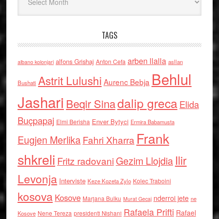
TAGS
arben llalla
alfons Grishaj
Anton Cefa
asllan
albano kolonjari
Behlul
Astrit Lulushi
Aurenc Bebja
Bushati
Jashari
dalip greca
Beqir Sina
Elida
Buçpapaj
Enver Bytyci
Elmi Berisha
Ermira Babamusta
Frank
Eugjen Merlika
Fahri Xharra
shkreli
Ilir
Gezim Llojdia
Fritz radovani
Levonja
Interviste
Kolec Traboini
Keze Kozeta Zylo
kosova
Kosove
nderroi jete
Marjana Bulku
ne
Murat Gecaj
Rafaela Prifti
Rafael
Nene Tereza
Kosove
presidenti Nishani