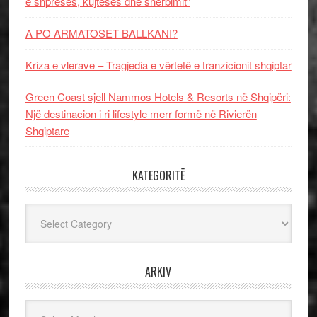
e shpresës, kujtesës dhe shërbimit”
A PO ARMATOSET BALLKANI?
Kriza e vlerave – Tragjedia e vërtetë e tranzicionit shqiptar
Green Coast sjell Nammos Hotels & Resorts në Shqipëri:
Një destinacion i ri lifestyle merr formë në Rivierën
Shqiptare
KATEGORITË
Kategoritë
ARKIV
Arkiv