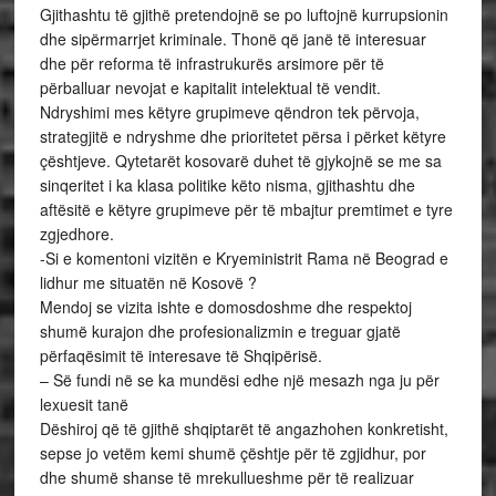
Gjithashtu të gjithë pretendojnë se po luftojnë kurrupsionin
dhe sipërmarrjet kriminale. Thonë që janë të interesuar
dhe për reforma të infrastrukurës arsimore për të
përballuar nevojat e kapitalit intelektual të vendit.
Ndryshimi mes këtyre grupimeve qëndron tek përvoja,
strategjitë e ndryshme dhe prioritetet përsa i përket këtyre
çështjeve. Qytetarët kosovarë duhet të gjykojnë se me sa
sinqeritet i ka klasa politike këto nisma, gjithashtu dhe
aftësitë e këtyre grupimeve për të mbajtur premtimet e tyre
zgjedhore.
-Si e komentoni vizitën e Kryeministrit Rama në Beograd e
lidhur me situatën në Kosovë ?
Mendoj se vizita ishte e domosdoshme dhe respektoj
shumë kurajon dhe profesionalizmin e treguar gjatë
përfaqësimit të interesave të Shqipërisë.
– Së fundi në se ka mundësi edhe një mesazh nga ju për
lexuesit tanë
Dëshiroj që të gjithë shqiptarët të angazhohen konkretisht,
sepse jo vetëm kemi shumë çështje për të zgjidhur, por
dhe shumë shanse të mrekullueshme për të realizuar