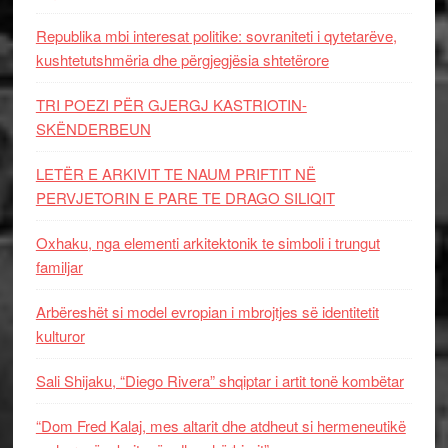
Republika mbi interesat politike: sovraniteti i qytetarëve,
kushtetutshmëria dhe përgjegjësia shtetërore
TRI POEZI PËR GJERGJ KASTRIOTIN-
SKËNDERBEUN
LETËR E ARKIVIT TE NAUM PRIFTIT NË
PERVJETORIN E PARE TE DRAGO SILIQIT
Oxhaku, nga elementi arkitektonik te simboli i trungut
familjar
Arbëreshët si model evropian i mbrojtjes së identitetit
kulturor
Sali Shijaku, “Diego Rivera” shqiptar i artit tonë kombëtar
“Dom Fred Kalaj, mes altarit dhe atdheut si hermeneutikë