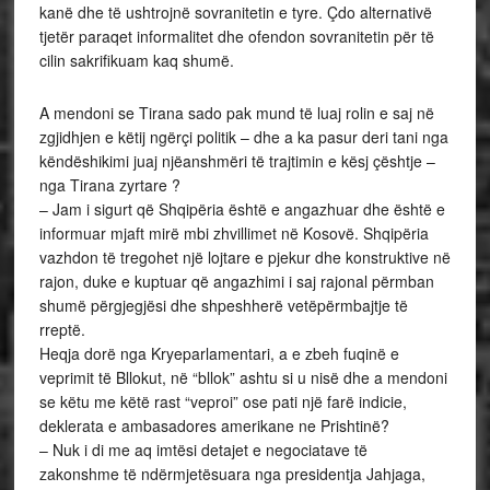
kanë dhe të ushtrojnë sovranitetin e tyre. Çdo alternativë
tjetër paraqet informalitet dhe ofendon sovranitetin për të
cilin sakrifikuam kaq shumë.
A mendoni se Tirana sado pak mund të luaj rolin e saj në
zgjidhjen e këtij ngërçi politik – dhe a ka pasur deri tani nga
këndëshikimi juaj njëanshmëri të trajtimin e kësj çështje –
nga Tirana zyrtare ?
– Jam i sigurt që Shqipëria është e angazhuar dhe është e
informuar mjaft mirë mbi zhvillimet në Kosovë. Shqipëria
vazhdon të tregohet një lojtare e pjekur dhe konstruktive në
rajon, duke e kuptuar që angazhimi i saj rajonal përmban
shumë përgjegjësi dhe shpeshherë vetëpërmbajtje të
rreptë.
Heqja dorë nga Kryeparlamentari, a e zbeh fuqinë e
veprimit të Bllokut, në “bllok” ashtu si u nisë dhe a mendoni
se këtu me këtë rast “veproi” ose pati një farë indicie,
deklerata e ambasadores amerikane ne Prishtinë?
– Nuk i di me aq imtësi detajet e negociatave të
zakonshme të ndërmjetësuara nga presidentja Jahjaga,