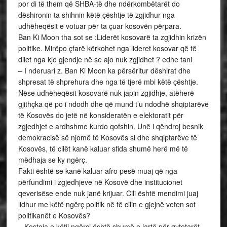
por di të them që SHBA-të dhe ndërkombëtarët do
dëshironin ta shihnin këtë çështje të zgjidhur nga
udhëheqësit e votuar për ta çuar kosovën përpara.
Ban Ki Moon tha sot se :Liderët kosovarë ta zgjidhin krizën
politike. Mirëpo çfarë kërkohet nga lideret kosovar që të
dilet nga kjo gjendje në se ajo nuk zgjidhet ? edhe tani
– I nderuari z. Ban Ki Moon ka përsëritur dëshirat dhe
shpresat të shprehura dhe nga të tjerë mbi këtë çështje.
Nëse udhëheqësit kosovarë nuk japin zgjidhje, atëherë
gjithçka që po i ndodh dhe që mund t’u ndodhë shqiptarëve
të Kosovës do jetë në konsideratën e elektoratit për
zgjedhjet e ardhshme kurdo qofshin. Unë i qëndroj besnik
demokracisë së njomë të Kosovës si dhe shqiptarëve të
Kosovës, të cilët kanë kaluar sfida shumë herë më të
mëdhaja se ky ngërç.
Fakti është se kanë kaluar afro pesë muaj që nga
përfundimi i zgjedhjeve në Kosovë dhe institucionet
qeverisëse ende nuk janë krijuar. Cili është mendimi juaj
lidhur me këtë ngërç politik në të cilin e gjejnë veten sot
politikanët e Kosovës?
– Kostoja e këtij ngërçi është shumë e lartë për qytetarët