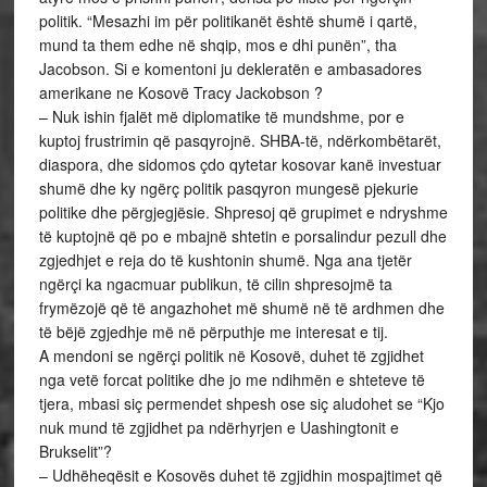
politik. “Mesazhi im për politikanët është shumë i qartë,
mund ta them edhe në shqip, mos e dhi punën”, tha
Jacobson. Si e komentoni ju dekleratën e ambasadores
amerikane ne Kosovë Tracy Jackobson ?
– Nuk ishin fjalët më diplomatike të mundshme, por e
kuptoj frustrimin që pasqyrojnë. SHBA-të, ndërkombëtarët,
diaspora, dhe sidomos çdo qytetar kosovar kanë investuar
shumë dhe ky ngërç politik pasqyron mungesë pjekurie
politike dhe përgjegjësie. Shpresoj që grupimet e ndryshme
të kuptojnë që po e mbajnë shtetin e porsalindur pezull dhe
zgjedhjet e reja do të kushtonin shumë. Nga ana tjetër
ngërçi ka ngacmuar publikun, të cilin shpresojmë ta
frymëzojë që të angazhohet më shumë në të ardhmen dhe
të bëjë zgjedhje më në përputhje me interesat e tij.
A mendoni se ngërçi politik në Kosovë, duhet të zgjidhet
nga vetë forcat politike dhe jo me ndihmën e shteteve të
tjera, mbasi siç permendet shpesh ose siç aludohet se “Kjo
nuk mund të zgjidhet pa ndërhyrjen e Uashingtonit e
Brukselit”?
– Udhëheqësit e Kosovës duhet të zgjidhin mospajtimet që