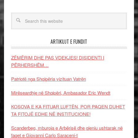
ARTIKUJT E FUNDIT
ZËMËRIM DHE PAS VDEKJES! DISIDENTI I
PËRHERSHËM…
Patriotë nga Shqipëria vizituan Vatrën
Mirëseardhje në Shqipëri, Ambasador Eric Wendt
KOSOVA E KA FITUAR LUFTËN, POR PAQEN DUHET
TA FITOJË EDHE NË INSTITUCIONE!
Scanderbeg, mburoja e Arbërisë dhe gjeniu ushtarak në
faqet e Giovanni Carlo Saraceni-t