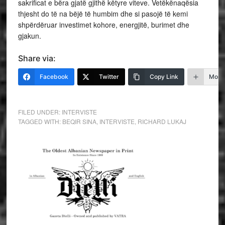
sakrificat e bëra gjatë gjithë këtyre viteve. Vetëkënaqësia
thjesht do të na bëjë të humbim dhe si pasojë të kemi
shpërdëruar investimet kohore, energjitë, burimet dhe
gjakun.
Share via:
Facebook
Twitter
Copy Link
More
FILED UNDER:
INTERVISTE
TAGGED WITH:
BEQIR SINA
,
INTERVISTE
,
RICHARD LUKAJ