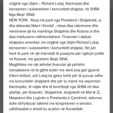
origjinë nga Ulqini – Richard Lukaj, filantropist dhe
biznesmen i suksesshëm i komunitetit shqiptar, në SHBA
Nga Beqir SINA/
NEW YORK : Muaj më parë nga Presidenti i Shqipërisë, iu
dha dekorata Nderi i Kombit , mbas disa nderimeve dhe
vlersimeve që ka marrënga Shqipëria dhe Kosova si dhe
disa institucione ndërkombëtare. Financieri i dalluar
shqiptaro amerikan me origjinë nga Ulqini Richard Lukaj,
biznesmen i suksesshëm i komunitetit shqiptar, flet për
herë të parë në një intervistë të posaçme për ngërçin politik
në Kosovë, me gazetarin Beqir SINA.
Megjithëse me një aktivitet financiar që përfshin
transaksione në të gjithë botën me vlerë prej gati gjysmë
trilioni dollarë, zoti Lukaj ka gjetur kohë për të punuar edhe
me komunitetin shqiptarë dhe për tu marrë me veprimtari
filantropike, të ndjek dhe të kontribojë nga SHBA në disa
çështje, për Kosovën, Shqipërinë, shqiptarët në Mal të Zi,
Maqedoni dhe Luginën e Preshevës e Çamërinë, sidomos
duke shfrytëzuar takimet me kongresmen e senator,
udhëheqësit e shtetit ku ai jeton në Konektikët.