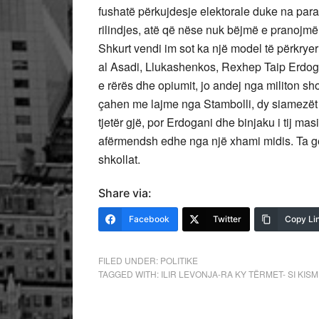
fushatë përkujdesje elektorale duke na parash
rilindjes, atë që nëse nuk bëjmë e pranojmë 
Shkurt vendi im sot ka një model të përkrye
al Asadi, Llukashenkos, Rexhep Taip Erdogani
e rërës dhe opiumit, jo andej nga militon s
çahen me lajme nga Stambolli, dy siamezët u
tjetër gjë, por Erdogani dhe binjaku i tij ma
afërmendsh edhe nga një xhami midis. Ta g
shkollat.
Share via:
Facebook
Twitter
Copy Li
FILED UNDER:
POLITIKE
TAGGED WITH:
ILIR LEVONJA-RA KY TËRMET- SI KIS