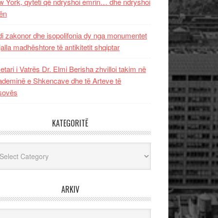
 York, qyteti që ndryshoi emrin… dhe ndryshoi
ën
i zakonor dhe isopolifonia dy nga monumentet
jalla madhështore të antikitetit shqiptar
etari i Vatrës Dr. Elmi Berisha zhvilloi takim në
deminë e Shkencave dhe të Arteve të
sovës
KATEGORITË
egoritë
ARKIV
iv