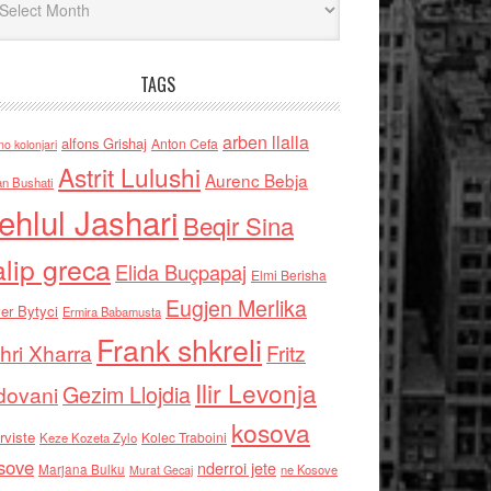
TAGS
arben llalla
alfons Grishaj
Anton Cefa
no kolonjari
Astrit Lulushi
Aurenc Bebja
an Bushati
ehlul Jashari
Beqir Sina
alip greca
Elida Buçpapaj
Elmi Berisha
Eugjen Merlika
er Bytyci
Ermira Babamusta
Frank shkreli
hri Xharra
Fritz
Ilir Levonja
Gezim Llojdia
dovani
kosova
rviste
Kolec Traboini
Keze Kozeta Zylo
sove
nderroi jete
Marjana Bulku
ne Kosove
Murat Gecaj