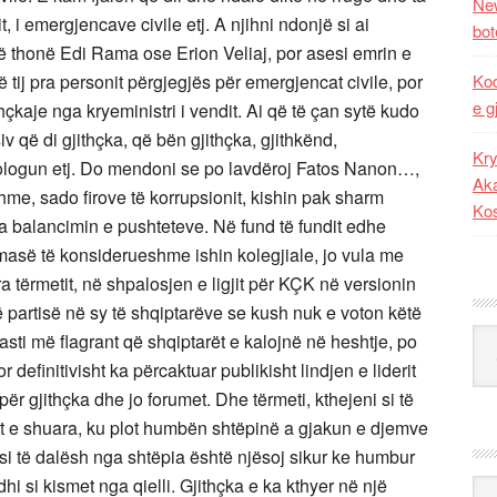
New
 i emergjencave civile etj. A njihni ndonjë si ai
bot
 të thonë Edi Rama ose Erion Veliaj, por asesi emrin e
ë tij pra personit përgjegjës për emergjencat civile, por
Kod
e g
kaje nga kryeministri i vendit. Ai që të çan sytë kudo
 që di gjithçka, që bën gjithçka, gjithkënd,
Kry
kologun etj. Do mendoni se po lavdëroj Fatos Nanon…,
Aka
ishme, sado firove të korrupsionit, kishin pak sharm
Ko
 balancimin e pushteteve. Në fund të fundit edhe
masë të konsiderueshme ishin kolegjiale, jo vula me
a tërmetit, në shpalosjen e ligjit për KÇK në versionin
partisë në sy të shqiptarëve se kush nuk e voton këtë
Kat
rasti më flagrant që shqiptarët e kalojnë në heshtje, po
r definitivisht ka përcaktuar publikisht lindjen e liderit
r gjithçka dhe jo forumet. Dhe tërmeti, kthejeni si të
jet e shuara, ku plot humbën shtëpinë a gjakun e djemve
asi të dalësh nga shtëpia është njësoj sikur ke humbur
i si kismet nga qielli. Gjithçka e ka kthyer në një
Ark