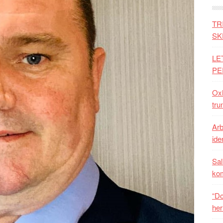
TR
SK
LE
PE
Oxh
tru
Arb
iden
Sal
ko
“Do
her