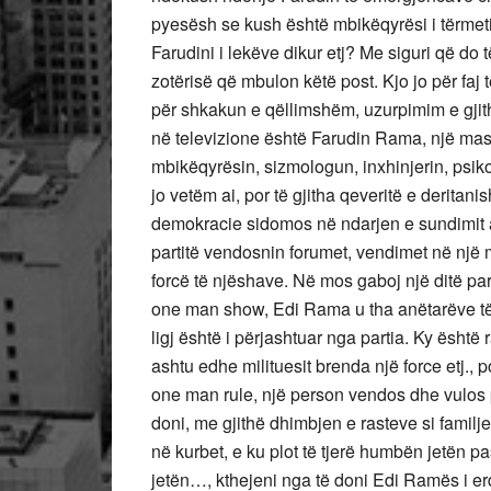
pyesësh se kush është mbikëqyrësi i tërmetit,
Farudini i lekëve dikur etj? Me siguri që do
zotërisë që mbulon këtë post. Kjo jo për faj t
për shkakun e qëllimshëm, uzurpimim e gjithç
në televizione është Farudin Rama, një masiv
mbikëqyrësin, sizmologun, inxhinjerin, psi
jo vetëm ai, por të gjitha qeveritë e deritan
demokracie sidomos në ndarjen e sundimit a
partitë vendosnin forumet, vendimet në një 
forcë të njëshave. Në mos gaboj një ditë par
one man show, Edi Rama u tha anëtarëve të 
ligj është i përjashtuar nga partia. Ky është 
ashtu edhe milituesit brenda një force etj., po
one man rule, një person vendos dhe vulos pë
doni, me gjithë dhimbjen e rasteve si famil
në kurbet, e ku plot të tjerë humbën jetën p
jetën…, kthejeni nga të doni Edi Ramës i erdh