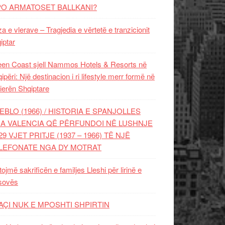
PO ARMATOSET BALLKANI?
za e vlerave – Tragjedia e vërtetë e tranzicionit
iptar
en Coast sjell Nammos Hotels & Resorts në
ipëri: Një destinacion i ri lifestyle merr formë në
ierën Shqiptare
EBLO (1966) / HISTORIA E SPANJOLLES
A VALENCIA QË PËRFUNDOI NË LUSHNJE
29 VJET PRITJE (1937 – 1966) TË NJË
LEFONATE NGA DY MOTRAT
tojmë sakrificën e familjes Lleshi për lirinë e
sovës
AÇI NUK E MPOSHTI SHPIRTIN