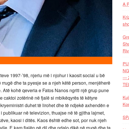
A 
Kri
shq
Gre
Shq
Riv
PU
NG
eve 1997-’98, njeriu më i njohur i kaosit social u bë
— 
ë rrugë dhe ta pyesje se a njeh këtë person, menjëherë
TE
. Atë kohë qeveria e Fatos Nanos ngriti një grup pune
Kuj
caktoi zotërinë në fjalë si mbikëqyrës të këtyre
Ko
kryeministri duhet të lirohet dhe të ndjekë axhendën e
publikuar në televizion, thuajse në të gjitha lajmet,
SP
këve, kaosi i ditës. Kaos është edhe sot, por nuk njeh
le. E kam fjalën që dil dhe ndalo dikë në rrugë dhe ta