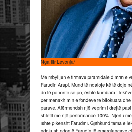
Nga Ilir Levonja/
Me mbylljen e firmave piramidale dimrin e vit
Farudin Arapi. Mund të ndaloje kë të doje n
do të pohonte se po, është kumbara i lekëve
për menaxhimin e fondeve të bllokuara dhe e 
parave. Afërmendsh një veprim i drejtë pasi 
shtetit me një performancë 100%. Njeriu më i 
ishte pikërisht Farudini. Gjithkund tema e le
ndokush ndonjë Farudin të emergjencave civi