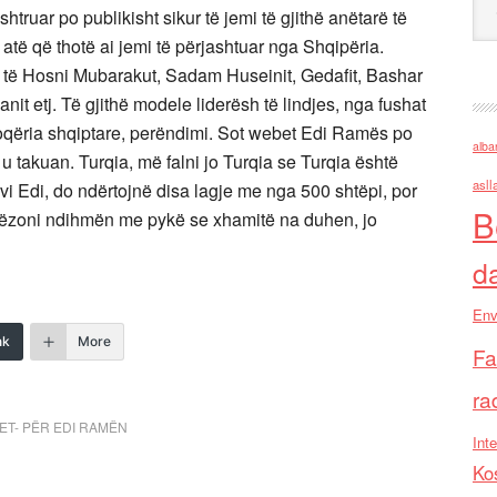
truar po publikisht sikur të jemi të gjithë anëtarë të
atë që thotë ai jemi të përjashtuar nga Shqipëria.
r të Hosni Mubarakut, Sadam Huseinit, Gedafit, Bashar
t etj. Të gjithë modele liderësh të lindjes, nga fushat
hoqëria shqiptare, perëndimi. Sot webet Edi Ramës po
alba
 takuan. Turqia, më falni jo Turqia se Turqia është
asll
sivi Edi, do ndërtojnë disa lagje me nga 500 shtëpi, por
B
ëzoni ndihmën me pykë se xhamitë na duhen, jo
d
Env
nk
More
Fa
ra
MET- PËR EDI RAMËN
Inte
Ko