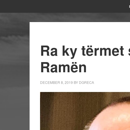
Ra ky tërmet 
Ramën
DECEMBER 8, 2019
BY
DGRECA