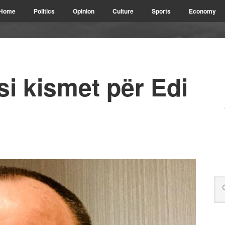
Home
Politics
Opinion
Culture
Sports
Economy
si kismet për Edi