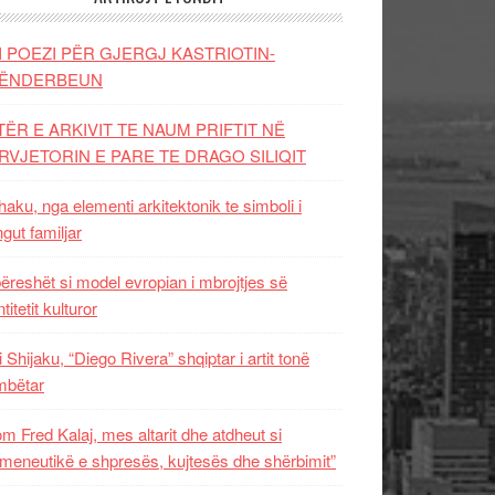
I POEZI PËR GJERGJ KASTRIOTIN-
ËNDERBEUN
TËR E ARKIVIT TE NAUM PRIFTIT NË
RVJETORIN E PARE TE DRAGO SILIQIT
aku, nga elementi arkitektonik te simboli i
ngut familjar
ëreshët si model evropian i mbrojtjes së
titetit kulturor
i Shijaku, “Diego Rivera” shqiptar i artit tonë
mbëtar
m Fred Kalaj, mes altarit dhe atdheut si
meneutikë e shpresës, kujtesës dhe shërbimit”