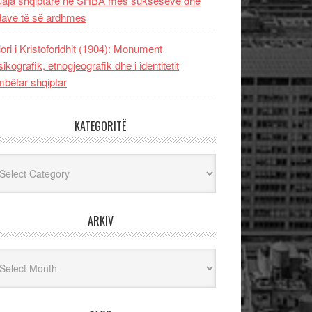
uaja shqiptare në SHBA mes sukseseve dhe
dave të së ardhmes
lori i Kristoforidhit (1904): Monument
sikografik, etnogjeografik dhe i identitetit
bëtar shqiptar
KATEGORITË
egoritë
ARKIV
iv