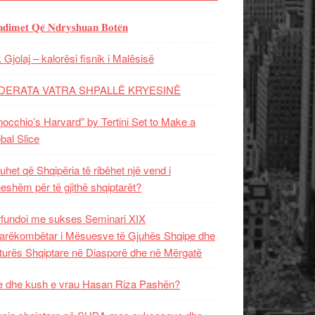
𝐝𝐢𝐦𝐞𝐭 𝐐𝐞̈ 𝐍𝐝𝐫𝐲𝐬𝐡𝐮𝐚𝐧 𝐁𝐨𝐭𝐞̈𝐧
 Gjolaj – kalorësi fisnik i Malësisë
DERATA VATRA SHPALLË KRYESINË
nocchio’s Harvard” by Tertini Set to Make a
bal Slice
uhet që Shqipëria të ribëhet një vend i
ueshëm për të gjithë shqiptarët?
fundoi me sukses Seminari XIX
rëkombëtar i Mësuesve të Gjuhës Shqipe dhe
turës Shqiptare në Diasporë dhe në Mërgatë
 dhe kush e vrau Hasan Riza Pashën?