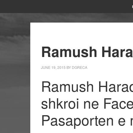
Ramush Harad
JUNE 19, 2015
BY
DGRECA
Ramush Haradin
shkroi ne Fac
Pasaporten e 