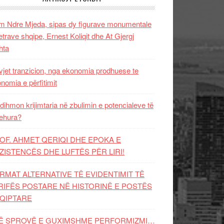
 Ndre Mjeda, sipas dy figurave monumentale
letrave shqipe, Ernest Koliqit dhe At Gjergj
hta
vjet tranzicion, nga ekonomia prodhuese te
nomia e përfitimit
dihmon krijimtaria në zbulimin e potencialeve të
ehura?
OF. AHMET QERIQI DHE EPOKA E
ZISTENCЁS DHE LUFTЁS PЁR LIRI!
RMAT ALTERNATIVE TË EVIDENTIMIT TË
RIFËS POSTARE NË HISTORINË E POSTËS
QIPTARE
Ë SPROVË E GUXIMSHME PERFORMIZMI…