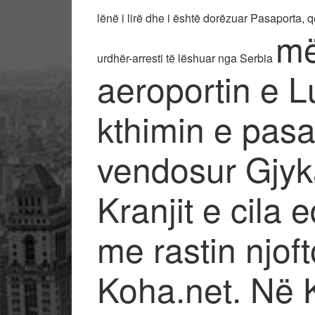
lënë i lirë dhe i është dorëzuar Pasaporta, 
më
urdhër-arresti të lëshuar nga Serbia
aeroportin e 
kthimin e pasa
vendosur Gjyk
Kranjit e cila 
me rastin njof
Koha.net. Në 