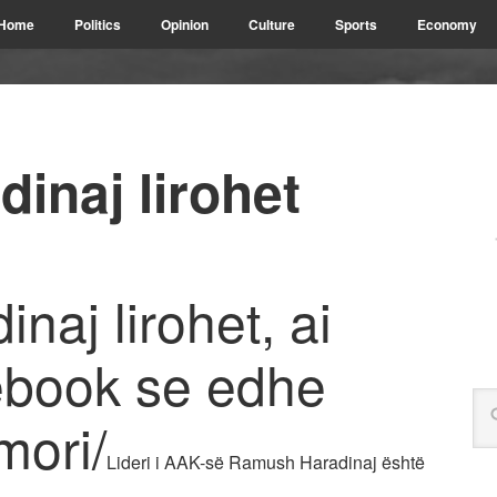
Home
Politics
Opinion
Culture
Sports
Economy
inaj lirohet
aj lirohet, ai
ebook se edhe
mori/
Lideri i AAK-së Ramush Haradinaj është