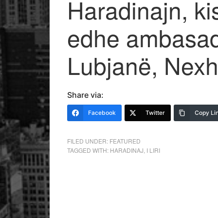
Haradinajn, ki
edhe ambasado
Lubjanë, Nexh
Share via:
Facebook
Twitter
Copy Li
FILED UNDER:
FEATURED
TAGGED WITH:
HARADINAJ
,
I LIRI