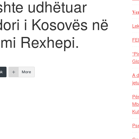
shte udhëtuar
𝐕𝐞
ri i Kosovës në
Lek
mi Rexhepi.
FE
“Pi
Glo
nk
More
A d
jet
Për
Mba
Kul
Pse