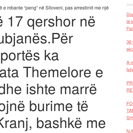
që e mbante “peng” në Slloveni, pas arrestimit me një
 17 qershor në
Dom
të 
Fis
Lubjanës.Për
36 
portës ka
eko
A n
ata Themelore e
fsh
edhe ishte marrë
PR
RE
tojnë burime të
FO
TA
Kranj, bashkë me
SH
NJ