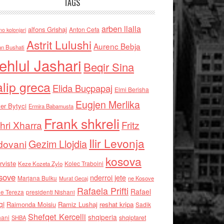
TAGS
arben llalla
alfons Grishaj
Anton Cefa
no kolonjari
Astrit Lulushi
Aurenc Bebja
an Bushati
ehlul Jashari
Beqir Sina
alip greca
Elida Buçpapaj
Elmi Berisha
Eugjen Merlika
er Bytyci
Ermira Babamusta
Frank shkreli
hri Xharra
Fritz
Ilir Levonja
Gezim Llojdia
dovani
kosova
rviste
Kolec Traboini
Keze Kozeta Zylo
sove
nderroi jete
Marjana Bulku
ne Kosove
Murat Gecaj
Rafaela Prifti
Rafael
e Tereza
presidenti Nishani
qi
Raimonda Moisiu
Ramiz Lushaj
reshat kripa
Sadik
Shefqet Kercelli
shqiperia
hani
shqiptaret
SHBA