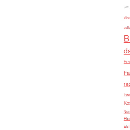
alba
asll
B
d
Env
Fa
ra
Inte
Ko
Nen
Flo
Els