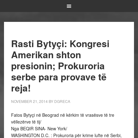
Rasti Bytyçi: Kongresi
Amerikan shton
presionin; Prokuroria
serbe para provave të
reja!
NOVEMBER 21, 2014
BY
DGRECA
Fatos Bytyçi në Beograd në kërkim të vrasësve të tre
vëllezërve të tij/
Nga BEQIR SINA- New York/
WASHINGTON D.C. : Prokuroria për krime lufte në Serbi,