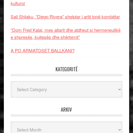
kulturor
Sali Shijaku, “Diego Rivera” shqiptar i artit tonë kombëtar
“Dom Fred Kalaj, mes altarit dhe atdheut si hermeneutikë
e shpresës, kujtesës dhe shërbimit”
A PO ARMATOSET BALLKANI?
KATEGORITË
Kategoritë
ARKIV
Arkiv