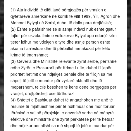
(1) Ata individë të cilët janë përgjegjës për vrasjen e
qytetarëve amerikanë në korrik të vitit 1999, Ylli, Agron dhe
Mehmet Bytyqi në Serbi, duhet të dalin para drejtësisë;
(2) Është e pafalshme se si asnjë individ nuk është gjetur
fajtor për ekzekutimin e vellezerve Bytyci apo ndonjë krim
tjetër lidhur me vdekjen e tyre dhe asnjë person është
akoma i arrestuar dhe të përballet me akuzat për këto
krime të tmerrshme;
(3) Qeveria dhe Ministritë relevante zyrat serbe, përfshirë
edhe Zyrën e Prokurorit për Krime Lufte, duhet t’i japën
prioritet hetimit dhe ndjekjes penale dhe të fillojn sa më
shpejt të jetë e mundur për zyrtarë aktualë dhe të
mëparshëm, të cilë besohen të kenë qenë përgjegjës për
vrasjet, drejtpërdrejt ose tërthorazi ;
(4) Shtetet e Bashkuar duhet të angazhohen me anë të
resurse të mjaftueshme për të ndihmuar dhe monitoruar
tërësinë e saj në përpjekjet e qeverisë serbe në mënyrë
efektive dhe ministritë dhe zyrat përkatëse për të hetuar
dhe ndjekur penalisht sa më shpejt të jetë e mundur për