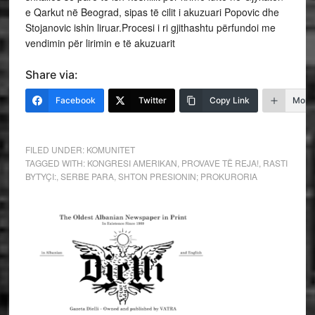
e Qarkut në Beograd, sipas të cilit i akuzuari Popovic dhe
Stojanovic ishin liruar.Procesi i ri gjithashtu përfundoi me
vendimin për lirimin e të akuzuarit
Share via:
Facebook
Twitter
Copy Link
More
FILED UNDER:
KOMUNITET
TAGGED WITH:
KONGRESI AMERIKAN
,
PROVAVE TË REJA!
,
RASTI
BYTYÇI:
,
SERBE PARA
,
SHTON PRESIONIN; PROKURORIA