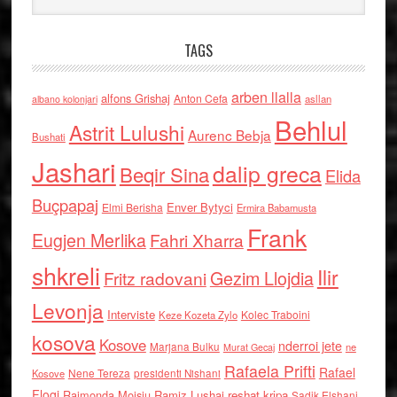
TAGS
arben llalla
alfons Grishaj
Anton Cefa
asllan
albano kolonjari
Behlul
Astrit Lulushi
Aurenc Bebja
Bushati
Jashari
dalip greca
Beqir Sina
Elida
Buçpapaj
Enver Bytyci
Elmi Berisha
Ermira Babamusta
Frank
Eugjen Merlika
Fahri Xharra
shkreli
Ilir
Gezim Llojdia
Fritz radovani
Levonja
Interviste
Kolec Traboini
Keze Kozeta Zylo
kosova
Kosove
nderroi jete
Marjana Bulku
ne
Murat Gecaj
Rafaela Prifti
Rafael
Nene Tereza
Kosove
presidenti Nishani
Floqi
Raimonda Moisiu
Ramiz Lushaj
reshat kripa
Sadik Elshani