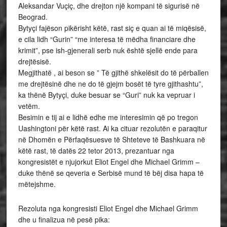
Aleksandar Vuçiç, dhe drejton një kompani të sigurisë në
Beograd.
Bytyçi fajëson pikërisht këtë, rast siç e quan ai të miqësisë,
e cila lidh “Gurin” “me interesa të mëdha financiare dhe
krimit”, pse ish-gjenerali serb nuk është sjellë ende para
drejtësisë.
Megjithatë , ai beson se ” Të gjithë shkelësit do të përballen
me drejtësinë dhe ne do të gjejm bosët të tyre gjithashtu”,
ka thënë Bytyçi, duke besuar se “Guri” nuk ka vepruar i
vetëm.
Besimin e tij ai e lidhë edhe me interesimin që po tregon
Uashingtoni për këtë rast. Ai ka cituar rezolutën e paraqitur
në Dhomën e Përfaqësuesve të Shteteve të Bashkuara në
këtë rast, të datës 22 tetor 2013, prezantuar nga
kongresistët e njujorkut Eliot Engel dhe Michael Grimm –
duke thënë se qeveria e Serbisë mund të bëj disa hapa të
mëtejshme.
Rezoluta nga kongresisti Eliot Engel dhe Michael Grimm
dhe u finalizua në pesë pika: