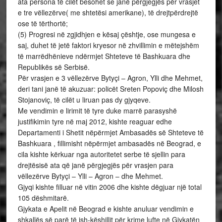
ata persona të cilët besohet se janë përgjegjës për vrasjet
e tre vëllezërve( me shtetësi amerikane), të drejtpërdrejtë
ose të tërthortë;
(5) Progresi në zgjidhjen e kësaj çështje, ose mungesa e
saj, duhet të jetë faktori kryesor në zhvillimin e mëtejshëm
të marrëdhënieve ndërmjet Shteteve të Bashkuara dhe
Republikës së Serbisë.
Për vrasjen e 3 vëllezërve Bytyçi – Agron, Ylli dhe Mehmet,
deri tani janë të akuzuar: policët Sreten Popoviç dhe Milosh
Stojanoviç, të cilët u liruan pas dy gjyqeve.
Me vendimin e lirimit të tyre duke marrë parasyshë
justifikimin tyre në maj 2012, kishte reaguar edhe
Departamenti i Shetit nëpërmjet Ambasadës së Shteteve të
Bashkuara , fillimisht nëpërmjet ambasadës në Beograd, e
cila kishte kërkuar nga autoritetet serbe të sjellin para
drejtësisë ata që janë përgjegjës për vrasjen para
vëllezërve Bytyçi – Ylli – Agron – dhe Mehmet.
Gjyqi kishte filluar në vitin 2006 dhe kishte dëgjuar një total
105 dëshmitarë.
Gjykata e Apelit në Beograd e kishte anuluar vendimin e
shkallës së parë të ish-këshillit për krime lufte në Gjykatën