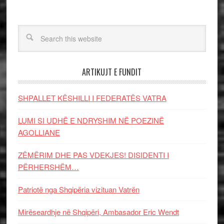
ARTIKUJT E FUNDIT
SHPALLET KËSHILLI I FEDERATËS VATRA
LUMI SI UDHË E NDRYSHIM NË POEZINË
AGOLLIANE
ZËMËRIM DHE PAS VDEKJES! DISIDENTI I
PËRHERSHËM…
Patriotë nga Shqipëria vizituan Vatrën
Mirëseardhje në Shqipëri, Ambasador Eric Wendt