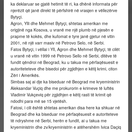
ka deklaruar se gjatë hetimit të ri, ka dhënë informata për
njerëzit që janë direkt të përfshirë në vrasjen e vëllezërve
Bytyçi.
Agron, Ylli dhe Mehmet Bytyçi, shtetas amerikan me
origjinë nga Kosova, u vranë me një plumb në pjesën e
prapme të kokës, dhe kufomat e tyre janë gjetur në vitin
2001, në një varr masiv në Petrovo Selo, në Serbi.
Fatos Bytyçi, i vëllai i Yll, Agron dhe Mehmet Bytyçi, të cilët
u vranë në vitin 1999 në Petrovo Sello në Serbi, ditëve të
fundit qëndroi në Beograd, ku u takua me përfaqësuesit e
autoriteteteve dhe bisedoi për zgjidhjen e këtij krimi, citon
Zëri i Amerikës.
Simbas saj ai dje ka biseduar në Beograd me kryeministrin
Aleksandar Vuçiq dhe me prokurorin e krimeve të luftës
Vladimir Vukçeviq për zgjidhjen e këtij rasti të krimit që
ndodhi para më se 15 vjetësh.
Fatosi, i cili është shtetas amerikan disa here ka shkuar në
Beograd dhe ka biseduar me përfaqësuesit e autoriteteve
të ndryshme në Serbi, herën e fundit, ai u takua me
kryeministrin dhe zv/kryeministrin e atëhershëm Ivica Daçiq