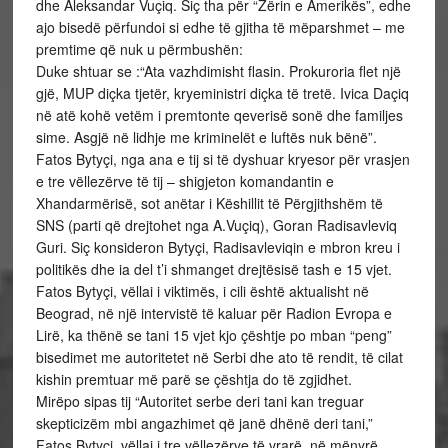
dhe Aleksandar Vuçiq. Siç tha për “Zërin e Amerikës”, edhe
ajo bisedë përfundoi si edhe të gjitha të mëparshmet – me
premtime që nuk u përmbushën:
Duke shtuar se :“Ata vazhdimisht flasin. Prokuroria flet një
gjë, MUP diçka tjetër, kryeministri diçka të tretë. Ivica Daçiq
në atë kohë vetëm i premtonte qeverisë sonë dhe familjes
sime. Asgjë në lidhje me kriminelët e luftës nuk bënë”.
Fatos Bytyçi, nga ana e tij si të dyshuar kryesor për vrasjen
e tre vëllezërve të tij – shigjeton komandantin e
Xhandarmërisë, sot anëtar i Këshillit të Përgjithshëm të
SNS (parti që drejtohet nga A.Vuçiq), Goran Radisavleviq
Guri. Siç konsideron Bytyçi, Radisavleviqin e mbron kreu i
politikës dhe ia del t’i shmanget drejtësisë tash e 15 vjet.
Fatos Bytyçi, vëllai i viktimës, i cili është aktualisht në
Beograd, në një intervistë të kaluar për Radion Evropa e
Lirë, ka thënë se tani 15 vjet kjo çështje po mban “peng”
bisedimet me autoritetet në Serbi dhe ato të rendit, të cilat
kishin premtuar më parë se çështja do të zgjidhet.
Mirëpo sipas tij “Autoritet serbe deri tani kan treguar
skepticizëm mbi angazhimet që janë dhënë deri tani,”
Fatos Bytyçi, vëllai i tre vëllezërve të vrarë, në mënyrë