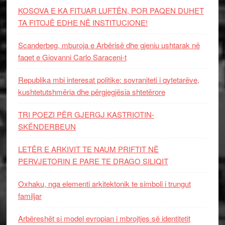
KOSOVA E KA FITUAR LUFTËN, POR PAQEN DUHET
TA FITOJË EDHE NË INSTITUCIONE!
Scanderbeg, mburoja e Arbërisë dhe gjeniu ushtarak në
faqet e Giovanni Carlo Saraceni-t
Republika mbi interesat politike: sovraniteti i qytetarëve,
kushtetutshmëria dhe përgjegjësia shtetërore
TRI POEZI PËR GJERGJ KASTRIOTIN-
SKËNDERBEUN
LETËR E ARKIVIT TE NAUM PRIFTIT NË
PERVJETORIN E PARE TE DRAGO SILIQIT
Oxhaku, nga elementi arkitektonik te simboli i trungut
familjar
Arbëreshët si model evropian i mbrojtjes së identitetit