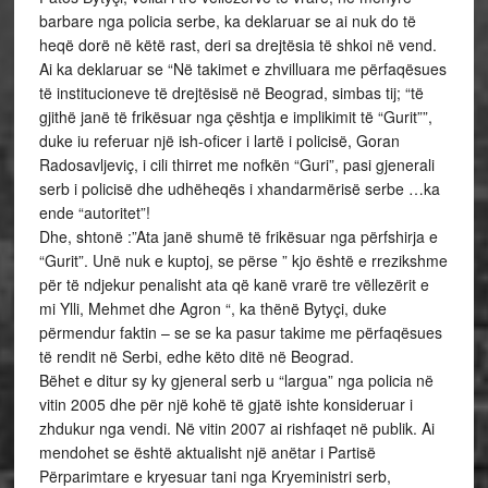
barbare nga policia serbe, ka deklaruar se ai nuk do të
heqë dorë në këtë rast, deri sa drejtësia të shkoi në vend.
Ai ka deklaruar se “Në takimet e zhvilluara me përfaqësues
të institucioneve të drejtësisë në Beograd, simbas tij; “të
gjithë janë të frikësuar nga çështja e implikimit të “Gurit””,
duke iu referuar një ish-oficer i lartë i policisë, Goran
Radosavljeviç, i cili thirret me nofkën “Guri”, pasi gjenerali
serb i policisë dhe udhëheqës i xhandarmërisë serbe …ka
ende “autoritet”!
Dhe, shtonë :”Ata janë shumë të frikësuar nga përfshirja e
“Gurit”. Unë nuk e kuptoj, se përse ” kjo është e rrezikshme
për të ndjekur penalisht ata që kanë vrarë tre vëllezërit e
mi Ylli, Mehmet dhe Agron “, ka thënë Bytyçi, duke
përmendur faktin – se se ka pasur takime me përfaqësues
të rendit në Serbi, edhe këto ditë në Beograd.
Bëhet e ditur sy ky gjeneral serb u “largua” nga policia në
vitin 2005 dhe për një kohë të gjatë ishte konsideruar i
zhdukur nga vendi. Në vitin 2007 ai rishfaqet në publik. Ai
mendohet se është aktualisht një anëtar i Partisë
Përparimtare e kryesuar tani nga Kryeministri serb,