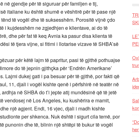
ë gjendje për të siguruar për familjen e tij,
isë italiane ku është shumë e vështirë për të pase një
TR
n tënd të vogël dhe të suksesshëm. Porositë vijnë çdo
SK
shtë i kujdesshëm ne zgjedhjen e klientave, ai do të
rë, dhe për fat të keq Avnia ka pasur disa klienta të
LE
 të tjera vijne, si fitimi i llotarise vizave të SHBA’së
PE
Oxh
ëzuar për këtë lajm të papritur, pasi të gjithë pothuajse
tru
more do të jepnin gjithçka për ‘Endrën Amerikane’
ajmi dukej gati i pa besuar për të gjithë, por fakti që
Arb
Raul, 11, djali i vogël kishte qenë i përfshirë në teatër në
iden
, ardhja në SHBA do t’i jepte atij mundësinë që të jetë
 të vendosej në Los Angeles, ku kushërira e mamit,
Sal
ko
dhe një agjent. Endi, 16 vjec, djali i madh kishte
tudionte per shkenca. Nuk është i sigurt cila temë, por
“Do
të punonin dhe të, blinin një shtëpi të bukur të vogël
her