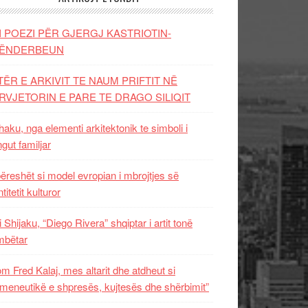
I POEZI PËR GJERGJ KASTRIOTIN-
ËNDERBEUN
TËR E ARKIVIT TE NAUM PRIFTIT NË
RVJETORIN E PARE TE DRAGO SILIQIT
aku, nga elementi arkitektonik te simboli i
ngut familjar
ëreshët si model evropian i mbrojtjes së
titetit kulturor
i Shijaku, “Diego Rivera” shqiptar i artit tonë
mbëtar
m Fred Kalaj, mes altarit dhe atdheut si
meneutikë e shpresës, kujtesës dhe shërbimit”