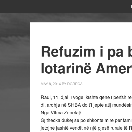
Refuzim i pa 
lotarinë Amer
MAY 8, 2014
BY
DGRECA
Raul, 11, djali i vogël kishte qenë i përfshir
di, ardhja në SHBA do t’i jepte atij mundësi
Nga Vilma Zenelaj/
Gjithëcka dukej se po shkonte mirë për famil
jetojnë jashtë vendit në një pjesë rurale të