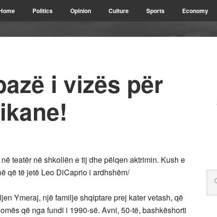
Home
Politics
Opinion
Culture
Sports
Economy
bazë i vizës për
ikane!
ë në teatër në shkollën e tij dhe pëlqen aktrimin. Kush e
në që të jetë Leo DiCaprio i ardhshëm/
jen Ymeraj, një familje shqiptare prej kater vetash, që
 Romës që nga fundi i 1990-së. Avni, 50-të, bashkëshorti