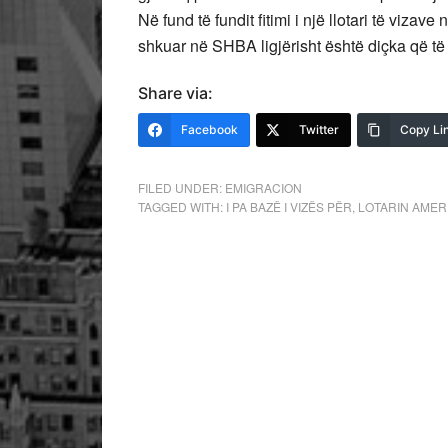
Në fund të fundit fitimi i një llotari të vizav
shkuar në SHBA ligjërisht është diçka që të gj
Share via:
Facebook
Twitter
Copy Li
FILED UNDER:
EMIGRACION
TAGGED WITH:
I PA BAZË I VIZËS PËR
,
LOTARIN AMER