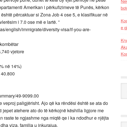
New
 Departamenti Amerikan i përkufizimeve të Punës, kërkon
bot
 është përcaktuar si Zona Job 4 ose 5, e klasifikuar në
Kod
vlerësim i 7.0 ose më e lartë. ”
e g
sas/english/immigrate/diversity-visa/if-you-are-
Kry
 kombëtar
Aka
,740 vjetore
Ko
(8% në 14%)
 40.800
Kat
/summary/49-9099.00
he veproj paligjërisht. Ajo që ka rëndësi është se ata do
i jepet atehere ato do të kërkojnë këshilla ligjore me
uan raste te ngjashme nga miqtë qe i ka ndodhur e njëjta
Ark
dha viza, familja u inkurajua.