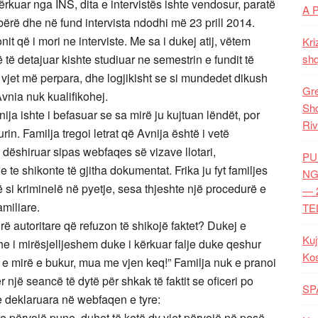
rkuar nga INS, dita e intervistës ishte vendosur, paratë
A 
n bërë dhe në fund intervista ndodhi më 23 prill 2014.
it që i mori ne interviste. Me sa i dukej atij, vëtem
Kri
 të detajuar kishte studiuar ne semestrin e fundit të
shq
 vjet më perpara, dhe logjikisht se si mundedet dikush
Gre
Avnia nuk kualifikohej.
Shq
ja ishte i befasuar se sa mirë ju kujtuan lëndët, por
Riv
rin. Familja tregoi letrat që Avnija është i vetë
dëshiruar sipas webfaqes së vizave llotari,
PU
 te shikonte të gjitha dokumentat. Frika ju fyt familjes
NG
i kriminelë në pyetje, sesa thjeshte një procedurë e
— 
amiliare.
TE
ë autoritare që refuzon të shikojë faktet? Dukej e
Kuj
he i mirësjelljeshem duke i kërkuar falje duke qeshur
Ko
e e mirë e bukur, mua me vjen keq!” Familja nuk e pranoi
r një seancë të dytë për shkak të faktit se oficeri po
SP
 te deklaruara në webfaqen e tyre:
e përvojë pune, duhet të ketë dy vjet përvojë në pesë