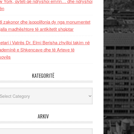
 York, qyteti që ndryshoi emrin… dhe ndryshoi
ën
i zakonor dhe isopolifonia dy nga monumentet
jalla madhështore të antikitetit shqiptar
etari i Vatrës Dr. Elmi Berisha zhvilloi takim në
deminë e Shkencave dhe të Arteve të
sovës
KATEGORITË
egoritë
ARKIV
iv