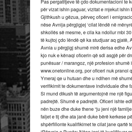
Pas pergatitjeve të çdo dokumentacioni te kë
për vizat ishin paguar, vizitat e mjekut ishi
Gjithkush u gëzua, përveç oficeri i emigracion
nëse Avnija përgjigjej ‘cilat lëndë në mënyrë
shkollës së mesme, e cila ka ndollur mbi 30
të kujtoj çdo lëndë që ka studjuar aq gjatë, 
Avnia u përgjigj shumë mirë derisa edhe Avni
kjo nuk e kënaqi oficerin që sdi asgjë për dru
punësuar / marangoz, një profesion shumë i 
www.onetonline.org, por oficeri nuk pranoi qe
Ymeraj qe u hutuan dhe u ndihen më shumë s
verifikimit te dokumentave individuale dhe f
Si mund dikush të argumentojnë me një figur
padrejtë. Shumë e padrejtë. Oficeri ishte ed
nën buze dhe duke thene “ju jeni një familj
faljet e tij dhe ata janë duke bërë kerkese pë
shpërfillonte kualifikimet te cilat jane qartë
“Përvoja e Punës: Nëse jeni të kualifikuar m