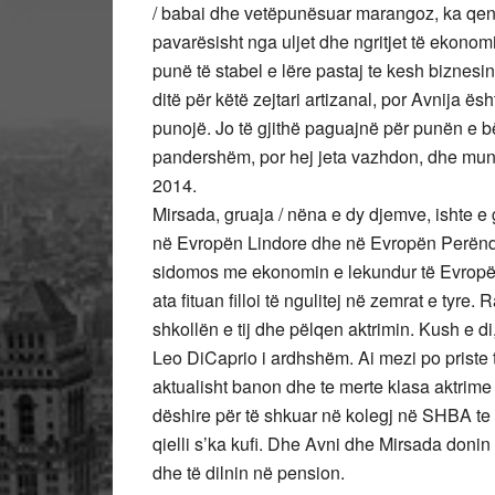
/ babai dhe vetëpunësuar marangoz, ka qenë n
pavarësisht nga uljet dhe ngritjet të ekonom
punë të stabel e lëre pastaj te kesh biznesi
ditë për këtë zejtari artizanal, por Avnija ë
punojë. Jo të gjithë paguajnë për punën e bë
pandershëm, por hej jeta vazhdon, dhe mundësi
2014.
Mirsada, gruaja / nëna e dy djemve, ishte e g
në Evropën Lindore dhe në Evropën Perëndi
sidomos me ekonomin e lekundur të Evropës. L
ata fituan filloi të ngulitej në zemrat e tyre. 
shkollën e tij dhe pëlqen aktrimin. Kush e di
Leo DiCaprio i ardhshëm. Ai mezi po priste
aktualisht banon dhe te merte klasa aktrime 
dëshire për të shkuar në kolegj në SHBA te s
qielli s’ka kufi. Dhe Avni dhe Mirsada donin 
dhe të dilnin në pension.