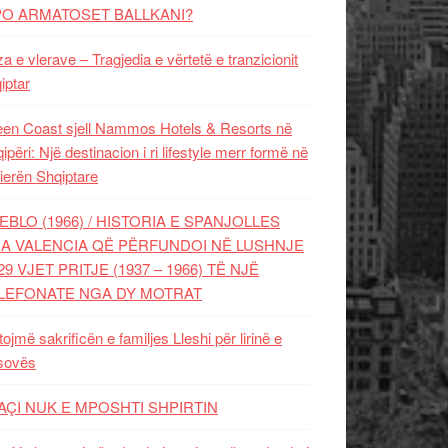
PO ARMATOSET BALLKANI?
za e vlerave – Tragjedia e vërtetë e tranzicionit
iptar
en Coast sjell Nammos Hotels & Resorts në
ipëri: Një destinacion i ri lifestyle merr formë në
ierën Shqiptare
EBLO (1966) / HISTORIA E SPANJOLLES
A VALENCIA QË PËRFUNDOI NË LUSHNJE
29 VJET PRITJE (1937 – 1966) TË NJË
LEFONATE NGA DY MOTRAT
tojmë sakrificën e familjes Lleshi për lirinë e
sovës
AÇI NUK E MPOSHTI SHPIRTIN