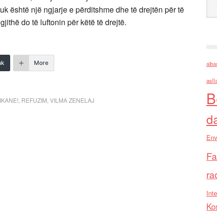
e nuk është një ngjarje e përditshme dhe të drejtën për të
ithë do të luftonin për këtë të drejtë.
nk
More
alba
asll
B
IKANE!
,
REFUZIM
,
VILMA ZENELAJ
d
Env
Fa
ra
Inte
Ko