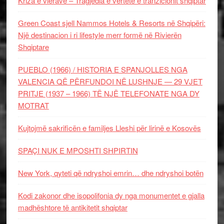
Kriza e vlerave – Tragjedia e vërtetë e tranzicionit shqiptar
Green Coast sjell Nammos Hotels & Resorts në Shqipëri:
Një destinacion i ri lifestyle merr formë në Rivierën
Shqiptare
PUEBLO (1966) / HISTORIA E SPANJOLLES NGA
VALENCIA QË PËRFUNDOI NË LUSHNJE — 29 VJET
PRITJE (1937 – 1966) TË NJË TELEFONATE NGA DY
MOTRAT
Kujtojmë sakrificën e familjes Lleshi për lirinë e Kosovës
SPAÇI NUK E MPOSHTI SHPIRTIN
New York, qyteti që ndryshoi emrin… dhe ndryshoi botën
Kodi zakonor dhe isopolifonia dy nga monumentet e gjalla
madhështore të antikitetit shqiptar