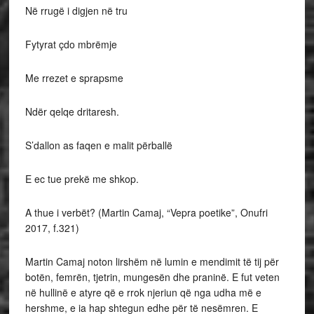
Në rrugë i digjen në tru
Fytyrat çdo mbrëmje
Me rrezet e sprapsme
Ndër qelqe dritaresh.
S’dallon as faqen e malit përballë
E ec tue prekë me shkop.
A thue i verbët? (Martin Camaj, “Vepra poetike”, Onufri
2017, f.321)
Martin Camaj noton lirshëm në lumin e mendimit të tij për
botën, femrën, tjetrin, mungesën dhe praninë. E fut veten
në hullinë e atyre që e rrok njeriun që nga udha më e
hershme, e ia hap shtegun edhe për të nesëmren. E