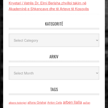
Kryetari i Vatrës Dr. Elmi Berisha zhvilloi takim në
Akademinë e Shkencave dhe të Arteve të Kosovës
KATEGORITË
Kategoritë
ARKIV
Arkiv
TAGS
arben llalla
alfons Grishaj
Anton Cefa
asllan
albano kolonjari