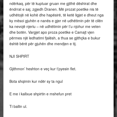
ndërkaq, për të kuptuar gruan me gjithë dëshirat dhe
ëndrrat e saj, zgjedh Dranen. Më prozat poetike nis të
udhëtojë në kohë dhe hapësirë, të ketë ligjet e dheut nga
ky mësoi gjuhën e nanës e gjer në udhëtimin për të cilën
ka nevojë njeriu – në udhëtimin për t’u njohur me veten
dhe botën. Vargjet apo proza poetike e Camajt vjen
përmes një ledhatimi fjalësh, a thua se gjithçka e bukur
është bërë për gjuhën dhe mendjen e tij.
NJI SHPIRT
Gjithmon’ heshton e veç kur t’pyesin flet.
Bota shqimin kur ndër sy ta ngul
E me i kallxue shpirtin e mshefun pret
Ti ballin ul.