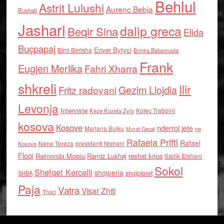
Behlul
Astrit Lulushi
Aurenc Bebja
Bushati
Jashari
dalip greca
Beqir Sina
Elida
Buçpapaj
Enver Bytyci
Elmi Berisha
Ermira Babamusta
Frank
Eugjen Merlika
Fahri Xharra
shkreli
Ilir
Gezim Llojdia
Fritz radovani
Levonja
Interviste
Kolec Traboini
Keze Kozeta Zylo
kosova
Kosove
nderroi jete
Marjana Bulku
ne
Murat Gecaj
Rafaela Prifti
Rafael
Nene Tereza
Kosove
presidenti Nishani
Floqi
Raimonda Moisiu
Ramiz Lushaj
reshat kripa
Sadik Elshani
Sokol
Shefqet Kercelli
shqiperia
shqiptaret
SHBA
Paja
Vatra
Visar Zhiti
Thaci