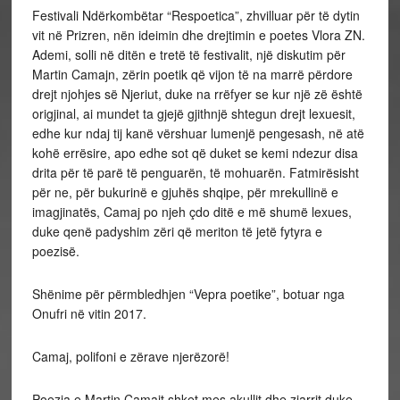
Festivali Ndërkombëtar “Respoetica”, zhvilluar për të dytin
vit në Prizren, nën ideimin dhe drejtimin e poetes Vlora ZN.
Ademi, solli në ditën e tretë të festivalit, një diskutim për
Martin Camajn, zërin poetik që vijon të na marrë përdore
drejt njohjes së Njeriut, duke na rrëfyer se kur një zë është
origjinal, ai mundet ta gjejë gjithnjë shtegun drejt lexuesit,
edhe kur ndaj tij kanë vërshuar lumenjë pengesash, në atë
kohë errësire, apo edhe sot që duket se kemi ndezur disa
drita për të parë të penguarën, të mohuarën. Fatmirësisht
për ne, për bukurinë e gjuhës shqipe, për mrekullinë e
imagjinatës, Camaj po njeh çdo ditë e më shumë lexues,
duke qenë padyshim zëri që meriton të jetë fytyra e
poezisë.
Shënime për përmbledhjen “Vepra poetike”, botuar nga
Onufri në vitin 2017.
Camaj, polifoni e zërave njerëzorë!
Poezia e Martin Camajt shket mes akullit dhe zjarrit duke