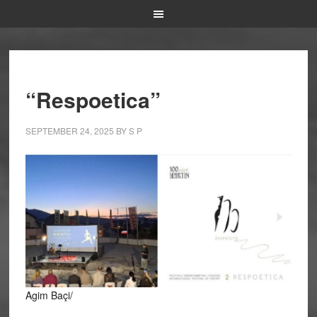
“Respoetica”
SEPTEMBER 24, 2025
BY
S P
Agim Baçi/