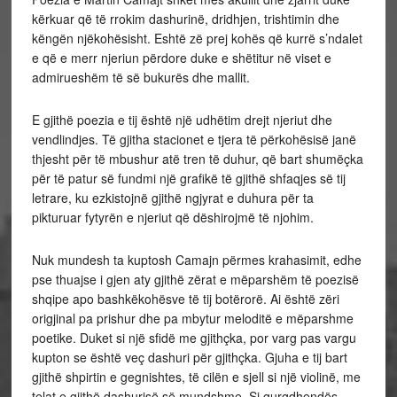
kërkuar që të rrokim dashurinë, dridhjen, trishtimin dhe
këngën njëkohësisht. Eshtë zë prej kohës që kurrë s’ndalet
e që e merr njeriun përdore duke e shëtitur në viset e
admirueshëm të së bukurës dhe mallit.
E gjithë poezia e tij është një udhëtim drejt njeriut dhe
vendlindjes. Të gjitha stacionet e tjera të përkohësisë janë
thjesht për të mbushur atë tren të duhur, që bart shumëçka
për të patur së fundmi një grafikë të gjithë shfaqjes së tij
letrare, ku ezkistojnë gjithë ngjyrat e duhura për ta
pikturuar fytyrën e njeriut që dëshirojmë të njohim.
Nuk mundesh ta kuptosh Camajn përmes krahasimit, edhe
pse thuajse i gjen aty gjithë zërat e mëparshëm të poezisë
shqipe apo bashkëkohësve të tij botërorë. Ai është zëri
origjinal pa prishur dhe pa mbytur meloditë e mëparshme
poetike. Duket si një sfidë me gjithçka, por varg pas vargu
kupton se është veç dashuri për gjithçka. Gjuha e tij bart
gjithë shpirtin e gegnishtes, të cilën e sjell si një violinë, me
telat e gjithë dashurisë së mundshme. Si gurgdhendës