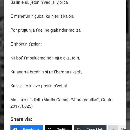
Ballin e ul, jeton n’vedi si vjollca
E mshefun n’çuba, ku njeri s’kalon.
Por prujtunija t’del në gjak ndër mollza
E shpirtin t’zblon:
Nji bot’ t’mbulueme nën nji gjoks, të ri,
Ku andrra bredhin si re t’bardha n’qiell,
Ku vllajt e luleve presin n’vetmi
Me i nxe nji diell. (Martin Camaj, “Vepra poetike”, Onufri
2017, f.625)
Share via:
Facebook
Twitter
Copy Link
More