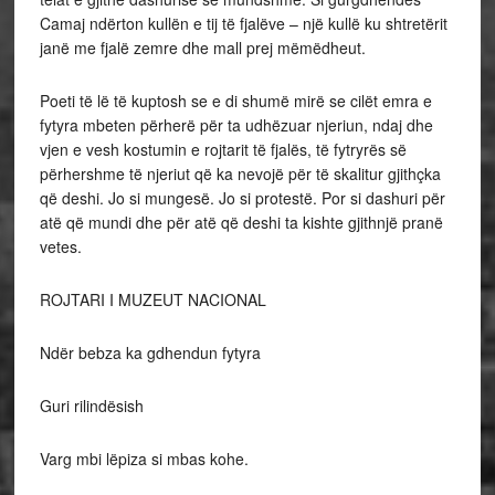
Camaj ndërton kullën e tij të fjalëve – një kullë ku shtretërit
janë me fjalë zemre dhe mall prej mëmëdheut.
Poeti të lë të kuptosh se e di shumë mirë se cilët emra e
fytyra mbeten përherë për ta udhëzuar njeriun, ndaj dhe
vjen e vesh kostumin e rojtarit të fjalës, të fytryrës së
përhershme të njeriut që ka nevojë për të skalitur gjithçka
që deshi. Jo si mungesë. Jo si protestë. Por si dashuri për
atë që mundi dhe për atë që deshi ta kishte gjithnjë pranë
vetes.
ROJTARI I MUZEUT NACIONAL
Ndër bebza ka gdhendun fytyra
Guri rilindësish
Varg mbi lëpiza si mbas kohe.