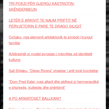
TRI POEZI PËR GJERGJ KASTRIOTIN-
SKËNDERBEUN
LETËR E ARKIVIT TE NAUM PRIFTIT NË
PERVJETORIN E PARE TE DRAGO SILIQIT
Oxhaku, nga elementi arkitektonik te simboli i trungut
familjar
Arbëreshët si model evropian i mbrojtjes së identitetit
kulturor
Sali Shijaku, “Diego Rivera” shqiptar i artit tonë kombëtar
“Dom Fred Kalaj, mes altarit dhe atdheut si hermeneutikë
e shpresës, kujtesës dhe shërbimit”
A PO ARMATOSET BALLKANI?