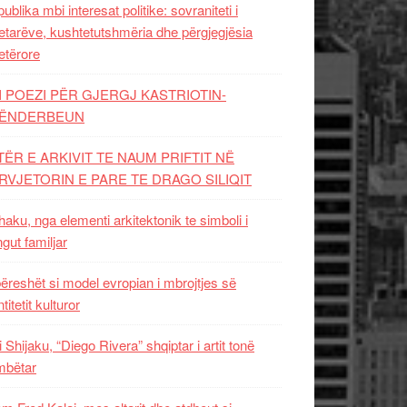
ublika mbi interesat politike: sovraniteti i
etarëve, kushtetutshmëria dhe përgjegjësia
etërore
I POEZI PËR GJERGJ KASTRIOTIN-
ËNDERBEUN
TËR E ARKIVIT TE NAUM PRIFTIT NË
RVJETORIN E PARE TE DRAGO SILIQIT
aku, nga elementi arkitektonik te simboli i
ngut familjar
ëreshët si model evropian i mbrojtjes së
titetit kulturor
i Shijaku, “Diego Rivera” shqiptar i artit tonë
mbëtar