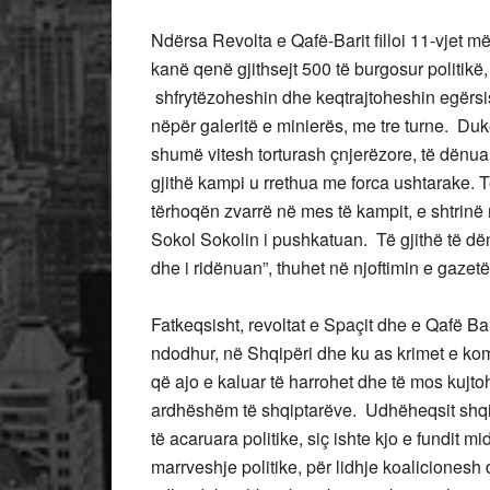
Ndërsa Revolta e Qafë-Barit filloi 11-vjet m
kanë qenë gjithsejt 500 të burgosur politikë,
shfrytëzoheshin dhe keqtrajtoheshin egërsis
nëpër galeritë e minierës, me tre turne. Duk
shumë vitesh torturash çnjerëzore, të dënuar
gjithë kampi u rrethua me forca ushtarake. 
tërhoqën zvarrë në mes të kampit, e shtrin
Sokol Sokolin i pushkatuan. Të gjithë të dënu
dhe i ridënuan”, thuhet në njoftimin e gazetës
Fatkeqsisht, revoltat e Spaçit dhe e Qafë Ba
ndodhur, në Shqipëri dhe ku as krimet e k
që ajo e kaluar të harrohet dhe të mos kujt
ardhëshëm të shqiptarëve. Udhëheqsit shqip
të acaruara politike, siç ishte kjo e fundit m
marrveshje politike, për lidhje koalicionesh