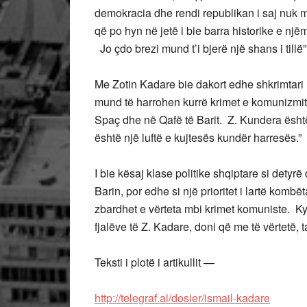
demokracia dhe rendi republikan i saj nuk mu
që po hyn në jetë i bie barra historike e njëme
Jo çdo brezi mund t’i bjerë një shans i tillë”
Me Zotin Kadare bie dakort edhe shkrimtari
mund të harrohen kurrë krimet e komunizmit,
Spaç dhe në Qafë të Barit. Z. Kundera është
është një luftë e kujtesës kundër harresës.”
I bie kësaj klase politike shqiptare si detyr
Barin, por edhe si një prioritet i lartë kombë
zbardhet e vërteta mbi krimet komuniste. Ky ë
fjalëve të Z. Kadare, doni që me të vërtetë, ta
Teksti i plotë i artikullit —
http://telegraf.al/dosier/ismail-kadare