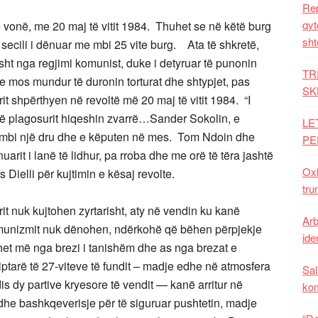
Rep
qyt
ë vonë, me 20 maj të vitit 1984. Thuhet se në këtë burg
sht
 secili i dënuar me mbi 25 vite burg. Ata të shkretë,
ht nga regjimi komunist, duke i detyruar të punonin
TR
e mos mundur të duronin torturat dhe shtypjet, pas
SK
it shpërthyen në revoltë më 20 maj të vitit 1984. “I
Të plagosurit hiqeshin zvarrë…Sander Sokolin, e
LE
ë mbi një dru dhe e këputen në mes. Tom Ndoin dhe
PE
arit i lanë të lidhur, pa rroba dhe me orë të tëra jashtë
Oxh
 Dielli për kujtimin e kësaj revolte.
tru
rit nuk kujtohen zyrtarisht, aty në vendin ku kanë
Arb
omunizmit nuk dënohen, ndërkohë që bëhen përpjekje
iden
ohet më nga brezi i tanishëm dhe as nga brezat e
tarë të 27-viteve të fundit – madje edhe në atmosfera
Sal
idis dy partive kryesore të vendit — kanë arritur në
ko
 dhe bashkqeverisje për të siguruar pushtetin, madje