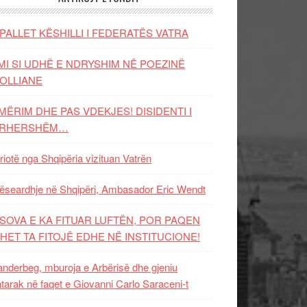
PALLET KËSHILLI I FEDERATËS VATRA
MI SI UDHË E NDRYSHIM NË POEZINË
OLLIANE
MËRIM DHE PAS VDEKJES! DISIDENTI I
ËRHERSHËM…
riotë nga Shqipëria vizituan Vatrën
ëseardhje në Shqipëri, Ambasador Eric Wendt
SOVA E KA FITUAR LUFTËN, POR PAQEN
HET TA FITOJË EDHE NË INSTITUCIONE!
nderbeg, mburoja e Arbërisë dhe gjeniu
tarak në faqet e Giovanni Carlo Saraceni-t