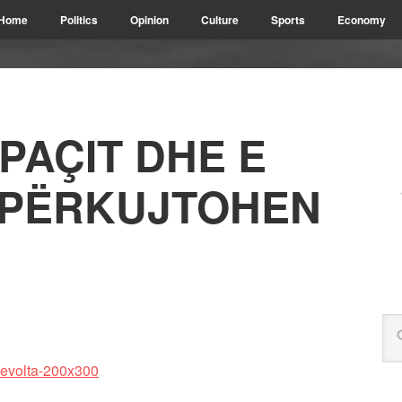
Home
Politics
Opinion
Culture
Sports
Economy
PAÇIT DHE E
 PËRKUJTOHEN