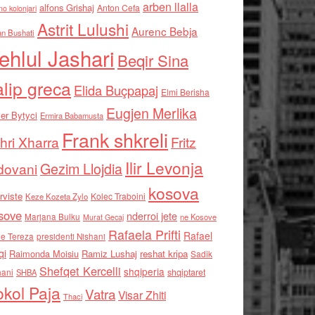
arben llalla
alfons Grishaj
Anton Cefa
no kolonjari
Astrit Lulushi
Aurenc Bebja
an Bushati
ehlul Jashari
Beqir Sina
alip greca
Elida Buçpapaj
Elmi Berisha
Eugjen Merlika
er Bytyci
Ermira Babamusta
Frank shkreli
hri Xharra
Fritz
Ilir Levonja
Gezim Llojdia
dovani
kosova
rviste
Kolec Traboini
Keze Kozeta Zylo
sove
nderroi jete
Marjana Bulku
ne Kosove
Murat Gecaj
Rafaela Prifti
Rafael
e Tereza
presidenti Nishani
qi
Raimonda Moisiu
Ramiz Lushaj
reshat kripa
Sadik
Shefqet Kercelli
shqiperia
hani
shqiptaret
SHBA
kol Paja
Vatra
Visar Zhiti
Thaci