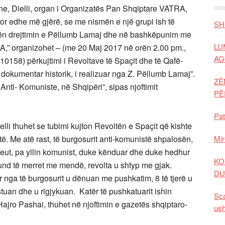
ne, Dielli, organ i Organizatës Pan Shqiptare VATRA,
 por edhe më gjërë, se me nismën e një grupi ish të
SH
 nën drejtimin e Pëllumb Lamaj dhe në bashkëpunim me
LU
,” organizohet – (me 20 Maj 2017 në orën 2.00 pm.,
AG
58) përkujtimi i Revoltave të Spaçit dhe të Qafë-
ë dokumentar historik, i realizuar nga Z. Pëllumb Lamaj”.
ZË
nti- Komuniste, në Shqipëri”, sipas njoftimit
P
Pat
elli thuhet se tubimi kujton Revoltën e Spaçit që kishte
itë. Me atë rast, të burgosurit anti-komunistë shpalosën,
Mir
beut, pa yllin komunist, duke kënduar dhe duke hedhur
KO
und të merret me mendë, revolta u shtyp me gjak.
DU
ër nga të burgosurit u dënuan me pushkatim, 8 të tjerë u
stuan dhe u rigjykuan. Katër të pushkatuarit ishin
Sca
ajro Pashai, thuhet në njoftimin e gazetës shqiptaro-
ush