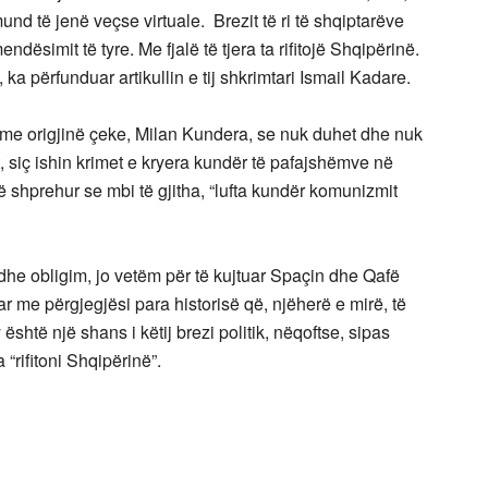
nd të jenë veçse virtuale. Brezit të ri të shqiptarëve
ndësimit të tyre. Me fjalë të tjera ta rifitojë Shqipërinë.
, ka përfunduar artikullin e tij shkrimtari Ismail Kadare.
 me origjinë çeke, Milan Kundera, se nuk duhet dhe nuk
 siç ishin krimet e kryera kundër të pafajshëmve në
 shprehur se mbi të gjitha, “lufta kundër komunizmit
ë dhe obligim, jo vetëm për të kujtuar Spaçin dhe Qafë
tar me përgjegjësi para historisë që, njëherë e mirë, të
shtë një shans i këtij brezi politik, nëqoftse, sipas
 “rifitoni Shqipërinë”.