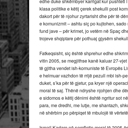
edhe duke shkëmbyer karrigat kur pushteti i 
klasa politike e këtij çerek shekulli post ko
dakort për të njohur zyrtarisht dhe për të dë
e komunizmit – ashtu siç po kujtohen, sado 
fund jave – për krimet, jo vetëm në Spaç dh
trojeve shqiptare për pothuaj gjysëm shekulli
Fatkeqsisht, siç është shprehur edhe shkrimt
vitin 2005, se megjithse kanë kaluar 27-vj
të gjitha vendet ish-komuniste të Evropës L
e helmuar vazhdon të rrijë pezull mbi ish-p
duket, s’ka për të gjetur, pa kryer një ope
moral të saj. Thënë ndryshe njohjen dhe dën
e sidomos e këtij dënimi është ngritur sot 
para, me dredhi, me lutje, me shantazh, shku
në shërbim po përpiqet të mbulojë të vërtetë
Ismail Kadare në pamfletin moral të 2005-ës