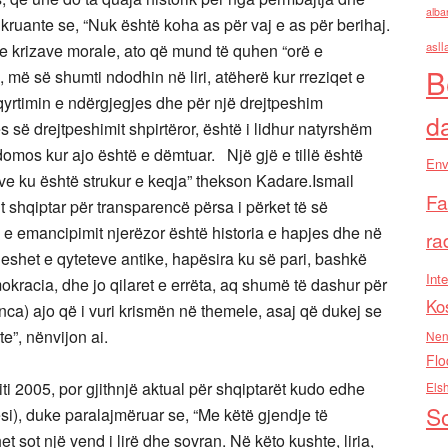
alba
hkruante se,
“Nuk është koha as për vaj e as për berihaj.
asll
 e krizave morale, ato që mund të quhen “orë e
B
 më së shumti ndodhin në liri, atëherë kur rreziqet e
yrtimin e ndërgjegjes dhe për një drejtpeshim
d
es së drejtpeshimit shpirtëror, është i lidhur natyrshëm
domos kur ajo është e dëmtuar. Një gjë e tillë është
Env
ave ku është strukur e keqja” thekson Kadare.
Ismail
Fa
 shqiptar për transparencë përsa i përket të së
 e emancipimit njerëzor është historia e hapjes dhe në
ra
heshet e qyteteve antike, hapësira ku së pari, bashkë
Inte
mokracia, dhe jo qilaret e errëta, aq shumë të dashur për
Ko
nca) ajo që i vuri krismën në themele, asaj që dukej se
e”, nënvijon ai.
Nen
Flo
viti 2005, por gjithnjë aktual për shqiptarët kudo edhe
Els
So
ësi), duke paralajmëruar se, “Me këtë gjendje të
 sot një vend i lirë dhe sovran. Në këto kushte, liria,