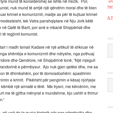
“Do
tyre mund të konsiderohej se ishte në rrezik. Por,
her
munist, nuk mund të arrijë një qëndrim moral dhe të bien
nuar krimet e komunizmit, madje as për të kujtuar krimet
A 
modestsisht, tek Vatra panshqiptare në Nju Jork këtë
e në Qafë të Barit, por anë e mbanë Shqipërisë dhe
 të regjimit komunist.
Kat
ari i madh Ismail Kadare në një artikull të shkruar në
et nga shëmbja e komunizmit dhe ndryshe, nga pothuaj
indore dhe Qendrore, në Shqipërinë tonë, “
Një mjegull
erandorinë e përmbysur. Ajo nuk gjen qetësi dhe, me sa
racion të dhimbshëm, por të domosdoshëm: spastrimin
imin e krimit. Pikërisht për pengimin e kësaj njohjeje
Ark
në këmbë një armatë e tërë. Me trysni, me kërcënim, me
rt me të gjitha mënyrat e mundshme, kjo ushtri e thirrur
n.”
, që unë do ta quaja historik për nga përmbajtja dhe