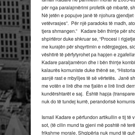
për nga paralajmërimi profetik që mbartë, s
Në jetën e popujve janë të njohura gjendjet
vetëvrasjes”. Për një paradoks të madh, ato,
tjera shmangen.” Kadare bën thirrje për shq
shpirtëror duke shkruar se, “Procesi i rigjetj
me kurajën për shqyrtimin e ndërgjegjes, si
vështirë të përfytyrohet pa hapjen e zgafell
Kadare paraljamëron dhe i bën thirrje kombit
kalaurës komuniste duke thënë se, “Historia
asnjë rast e mbylljes të së vërtetës. Janë s
me votën e lirë dhe me fjalën e lirë lindi de
kundërshtarët e saj. Është hapja (transpare
nuk do të tundej kurrë, perandorisë komunist
Ismail Kadare e përfundon artikullin e tij të 
sot, (të cilin mund ta gjeni më poshtë në ter
frikshme morale, Shqipëria nuk mund të quhet