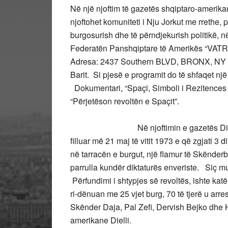
Në një njoftim të gazetës shqiptaro-amerika
njoftohet komuniteti i Nju Jorkut me rrethe,
burgosurish dhe të përndjekurish politikë,
Federatën Panshqiptare të Amerikës “VATRA
Adresa: 2437 Southern BLVD, BRONX, NY 101
Barit. Si pjesë e programit do të shfaqet nj
Dokumentari, “Spaçi, Simboli i Rezitences A
“Përjetëson revoltën e Spaçit”.
Në njoftimin e gazetës Di
filluar më 21 maj të vitit 1973 e që
zgjati 3 d
në tarracën e burgut, një flamur të Skënder
parrulla kundër diktaturës enveriste. Siç m
Përfundimi i shtypjes së revoltës, ishte kat
ri-dënuan me 25 vjet burg, 70 të tjerë u arre
Skënder Daja, Pal Zefi, Dervish Bejko dhe H
amerikane Dielli.