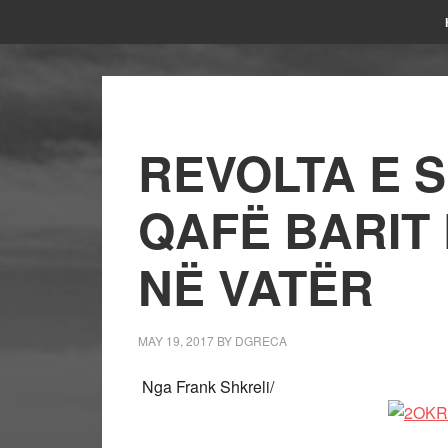
REVOLTA E S
QAFË BARIT
NË VATËR
MAY 19, 2017
BY
DGRECA
Nga Frank Shkreli/