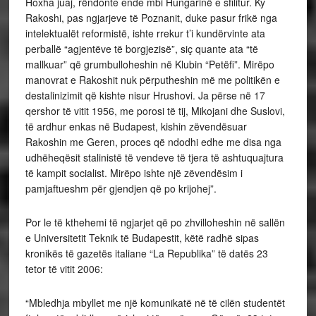
Hoxha juaj, rëndonte ende mbi Hungarinë e sfilitur. Ky
Rakoshi, pas ngjarjeve të Poznanit, duke pasur frikë nga
intelektualët reformistë, ishte rrekur t’i kundërvinte ata
perballë “agjentëve të borgjezisë”, siç quante ata “të
mallkuar” që grumbulloheshin në Klubin “Petëfi”. Mirëpo
manovrat e Rakoshit nuk përputheshin më me politikën e
destalinizimit që kishte nisur Hrushovi. Ja përse në 17
qershor të vitit 1956, me porosi të tij, Mikojani dhe Suslovi,
të ardhur enkas në Budapest, kishin zëvendësuar
Rakoshin me Geren, proces që ndodhi edhe me disa nga
udhëheqësit stalinistë të vendeve të tjera të ashtuquajtura
të kampit socialist. Mirëpo ishte një zëvendësim i
pamjaftueshm për gjendjen që po krijohej”.
Por le të kthehemi të ngjarjet që po zhvilloheshin në sallën
e Universitetit Teknik të Budapestit, këtë radhë sipas
kronikës të gazetës italiane “La Republika” të datës 23
tetor të vitit 2006:
“Mbledhja mbyllet me një komunikatë në të cilën studentët