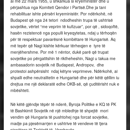
ai më 22 mars 1955, u shkarkua si kryeministër dhe u
përjashtua nga Komiteti Qendor i Partisë.Dhe ja tani
rehabilituar ishte përsëri kryeministër. Por ndërkohë, në
Budapest që nga 24 tetori ndodheshin trupa të ushtrisë
sovjetike, vërtet “me veprim të kufizuar”, por që , sidoqoftë,
hasën rezistencë nga populli kryeqytetas, ndaj u tërhoqën
për të respektuar pavarësnë kombëtare të Hungarisë. Aq
më tepër që Nagi kishte kërkuar tërheqjen e tyre të
menjëhershme. Por më 1 nëntor, dukë parë që trupat
sovjetike po përgatitshin të riktheheshin, Nagi u takua me
ambasadorin sovjetik në Budapest, Andropov, dhe
protestoi ashpërsisht ndaj këtyre veprimeve. Ndërkohë, ai
shpalli edhe neutralitetin e Hungarisë dhe për këtë qëllim iu
drejtua me një deklaratë edhe OKB-së, që çuditërisht nuk e
mbështeti.
Në këtë gjëndje tëpër të nderë, Byroja Politike e KQ të PK
të Bashkimit Sovjetik në një mbledhje të shpejtë mori
vendim që Hungaria të pushtohej nga forcat sovjetke,
madje pa pjesëmarrjen e ushtrive të vendeve të tjera
pjesëtare të Traktatit të Varshavës.