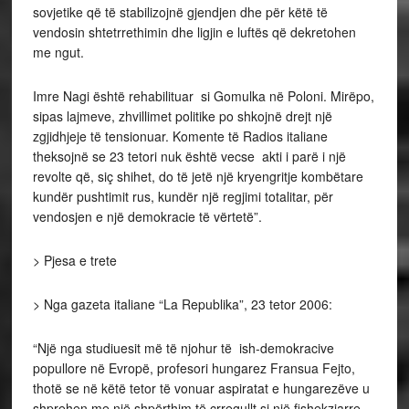
sovjetike që të stabilizojnë gjendjen dhe për këtë të
vendosin shtetrrethimin dhe ligjin e luftës që dekretohen
me ngut.
Imre Nagi është rehabilituar si Gomulka në Poloni. Mirëpo,
sipas lajmeve, zhvillimet politike po shkojnë drejt një
zgjidhjeje të tensionuar. Komente të Radios italiane
theksojnë se 23 tetori nuk është vecse akti i parë i një
revolte që, siç shihet, do të jetë një kryengritje kombëtare
kundër pushtimit rus, kundër një regjimi totalitar, për
vendosjen e një demokracie të vërtetë”.
> Pjesa e trete
> Nga gazeta italiane “La Republika”, 23 tetor 2006:
“Një nga studiuesit më të njohur të ish-demokracive
popullore në Evropë, profesori hungarez Fransua Fejto,
thotë se në këtë tetor të vonuar aspiratat e hungarezëve u
shprehen me një shpërthim të çrregullt si një fishekzjarre