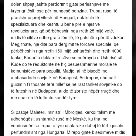
dolën shpejt jashtë përdorimit gjatë përleshjeve me
kryengritësit, ose për mungesë benzine. Trupat ruse, të
pranishme prej vitesh në Hungari, nuk ishin të
specilalizuara dhe kështu u bënë pre e njësive
revolucionare, që përbëheshin nga rreth 25 mijë vetë,
midis të cilëve edhe gra e fëmijë, të gatshëm për të vdekur.
Megjithatë, një ditë para dërgimit të forcave speciale, që
përbëheshin nga rreth 150 mijë ushtarësh dhe rreth 4000
tanke, Kadari u deklaroi rusëve se ndërhyrja e Ushtrisë së
Kuqe do të reduktonte në hiç besueshmërinë morale të
komunistëve para popullit. Madje, ai në bisedë me
ambasadorin sovjetik në Budapest, Andropov, dhe pati
guximin t’i thoshte tërë mllef se në rast tanket sovjetike do
të futeshin në Budapest, ai do të zbriste nëpër rrugë dhe
me duar do të luftonte kundër tyre.
Si pasojë Maleteri, ministri i Mbrojtjes, kërkoi takim me
udhehëqësit ushtarakë rusë më Moskë, ku tha me
vendosmëri se trupat e tyre ushtarake duhej të tërhiqeshin
përfundimisht nga Hungaria. Mirëpo gjatë bisedimeve midis