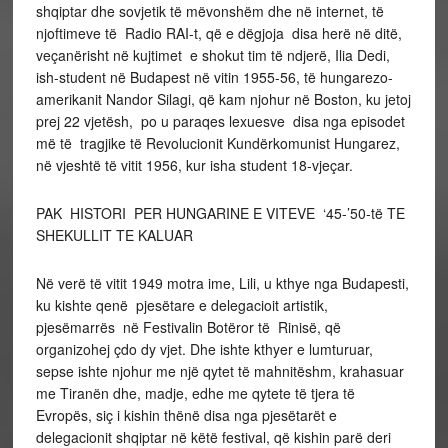
shqiptar dhe sovjetik të mëvonshëm dhe në internet, të
njoftimeve të Radio RAI-t, që e dëgjoja disa herë në ditë,
veçanërisht në kujtimet e shokut tim të ndjerë, Ilia Dedi,
ish-student në Budapest në vitin 1955-56, të hungarezo-
amerikanit Nandor Silagi, që kam njohur në Boston, ku jetoj
prej 22 vjetësh, po u paraqes lexuesve disa nga episodet
më të tragjike të Revolucionit Kundërkomunist Hungarez,
në vjeshtë të vitit 1956, kur isha student 18-vjeçar.
PAK HISTORI PER HUNGARINE E VITEVE ‘45-’50-të TE
SHEKULLIT TE KALUAR
Në verë të vitit 1949 motra ime, Lili, u kthye nga Budapesti,
ku kishte qenë pjesëtare e delegacioit artistik,
pjesëmarrës në Festivalin Botëror të Rinisë, që
organizohej çdo dy vjet. Dhe ishte kthyer e lumturuar,
sepse ishte njohur me një qytet të mahnitëshm, krahasuar
me Tiranën dhe, madje, edhe me qytete të tjera të
Evropës, siç i kishin thënë disa nga pjesëtarët e
delegacionit shqiptar në këtë festival, që kishin parë deri