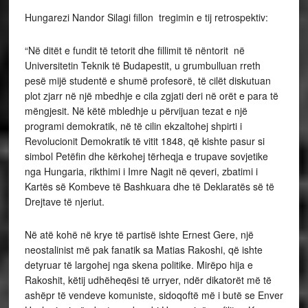
Hungarezi Nandor Silagi fillon tregimin e tij retrospektiv:
“Në ditët e fundit të tetorit dhe fillimit të nëntorit në
Universitetin Teknik të Budapestit, u grumbulluan rreth
pesë mijë studentë e shumë profesorë, të cilët diskutuan
plot zjarr në një mbedhje e cila zgjati deri në orët e para të
mëngjesit. Në këtë mbledhje u përvijuan tezat e një
programi demokratik, në të cilin ekzaltohej shpirti i
Revolucionit Demokratik të vitit 1848, që kishte pasur si
simbol Petëfin dhe kërkohej tërheqja e trupave sovjetike
nga Hungaria, rikthimi i Imre Nagit në qeveri, zbatimi i
Kartës së Kombeve të Bashkuara dhe të Deklaratës së të
Drejtave të njeriut.
Në atë kohë në krye të partisë ishte Ernest Gere, një
neostalinist më pak fanatik sa Matias Rakoshi, që ishte
detyruar të largohej nga skena politike. Mirëpo hija e
Rakoshit, këtij udhëheqësi të urryer, ndër dikatorët më të
ashëpr të vendeve komuniste, sidoqoftë më i butë se Enver