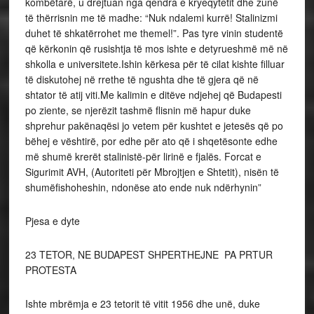
kombëtarë, u drejtuan nga qendra e kryeqytetit dhe zunë
të thërrisnin me të madhe: “Nuk ndalemi kurrë! Stalinizmi
duhet të shkatërrohet me themel!”. Pas tyre vinin studentë
që kërkonin që rusishtja të mos ishte e detyrueshmë më në
shkolla e universitete.Ishin kërkesa për të cilat kishte filluar
të diskutohej në rrethe të ngushta dhe të gjera që në
shtator të atij viti.Me kalimin e ditëve ndjehej që Budapesti
po ziente, se njerëzit tashmë flisnin më hapur duke
shprehur pakënaqësi jo vetem për kushtet e jetesës që po
bëhej e vështirë, por edhe për ato që i shqetësonte edhe
më shumë krerët stalinistë-për lirinë e fjalës. Forcat e
Sigurimit AVH, (Autoriteti për Mbrojtjen e Shtetit), nisën të
shumëfishoheshin, ndonëse ato ende nuk ndërhynin”
Pjesa e dyte
23 TETOR, NE BUDAPEST SHPERTHEJNE PA PRTUR
PROTESTA
Ishte mbrëmja e 23 tetorit të vitit 1956 dhe unë, duke