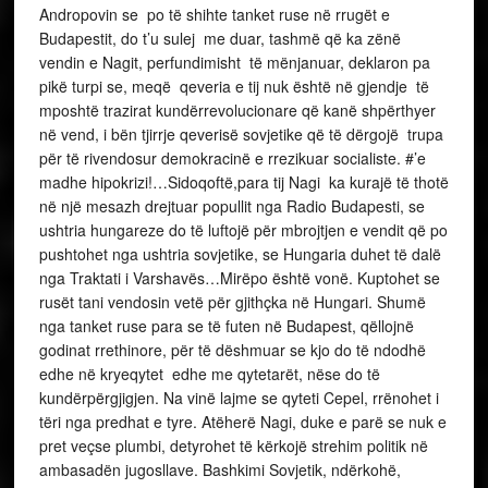
Andropovin se po të shihte tanket ruse në rrugët e
Budapestit, do t’u sulej me duar, tashmë që ka zënë
vendin e Nagit, perfundimisht të mënjanuar, deklaron pa
pikë turpi se, meqë qeveria e tij nuk është në gjendje të
mposhtë trazirat kundërrevolucionare që kanë shpërthyer
në vend, i bën tjirrje qeverisë sovjetike që të dërgojë trupa
për të rivendosur demokracinë e rrezikuar socialiste. #’e
madhe hipokrizi!…Sidoqoftë,para tij Nagi ka kurajë të thotë
në një mesazh drejtuar popullit nga Radio Budapesti, se
ushtria hungareze do të luftojë për mbrojtjen e vendit që po
pushtohet nga ushtria sovjetike, se Hungaria duhet të dalë
nga Traktati i Varshavës…Mirëpo është vonë. Kuptohet se
rusët tani vendosin vetë për gjithçka në Hungari. Shumë
nga tanket ruse para se të futen në Budapest, qëllojnë
godinat rrethinore, për të dëshmuar se kjo do të ndodhë
edhe në kryeqytet edhe me qytetarët, nëse do të
kundërpërgjigjen. Na vinë lajme se qyteti Cepel, rrënohet i
tëri nga predhat e tyre. Atëherë Nagi, duke e parë se nuk e
pret veçse plumbi, detyrohet të kërkojë strehim politik në
ambasadën jugosllave. Bashkimi Sovjetik, ndërkohë,