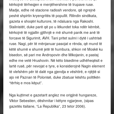
kërkojnë tërheqjen e menjëhershme të trupave ruse.
Madje, edhe në stacione radiosh vendore, që ngrejnë
peshë shpirtin kryengritës të popullit. Rilindin sindikata,
gazeta e shoqëri kulturore, të ndaluara nga Rakoshi.
Stalinistët, duke parë që po u lëkundet toka ndër këmbë,
kërkojnë të ngjallin gjithnjë e më shumë panik me anë të
forcave të Sigurimit, AVH. Tani pritet sulmi i dytë i ushtrisë
ruse. Nagi, për të mënjanuar pasojat e rënda, që mund të
këtë shumë e shumë jetë të humbura, shkon në Moskë ku
bisedon, së pari me Andropovin dhe Mikojanin, e pastaj
edhe me vetë Hrushovin. Në këto bisedime udhëheqësit e
lartë rusë, për nevojat e tyre, e konsiderojnë Nagin element
të vlefshëm për të dalë nga gjendja e vështirë, e njëjtë si
ajo në Paznan të Polonisë, duke zbatuar kështu politikën
“tërhiq e mos këput”.
Nga kujtimet e gazetarit anglez me origjinë hungareze,
Viktor Sebestien, dëshmitar i këtyre ngjarjeve, (sipas
gazetës italiane, “La Republika”, 23 tetor 2006).