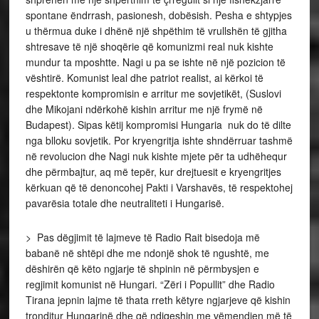
spontane ëndrrash, pasionesh, dobësish. Pesha e shtypjes
u thërmua duke i dhënë një shpëthim të vrullshën të gjitha
shtresave të një shoqërie që komunizmi real nuk kishte
mundur ta mposhtte. Nagi u pa se ishte në një pozicion të
vështirë. Komunist leal dhe patriot realist, ai kërkoi të
respektonte kompromisin e arritur me sovjetikët, (Suslovi
dhe Mikojani ndërkohë kishin arritur me një frymë në
Budapest). Sipas këtij kompromisi Hungaria nuk do të dilte
nga blloku sovjetik. Por kryengritja ishte shndërruar tashmë
në revolucion dhe Nagi nuk kishte mjete për ta udhëhequr
dhe përmbajtur, aq më tepër, kur drejtuesit e kryengritjes
kërkuan që të denoncohej Pakti i Varshavës, të respektohej
pavarësia totale dhe neutraliteti i Hungarisë.
> Pas dëgjimit të lajmeve të Radio Rait bisedoja më
babanë në shtëpi dhe me ndonjë shok të ngushtë, me
dëshirën që këto ngjarje të shpinin në përmbysjen e
regjimit komunist në Hungari. “Zëri i Popullit” dhe Radio
Tirana jepnin lajme të thata rreth këtyre ngjarjeve që kishin
tronditur Hungarinë dhe që ndiqeshin me vëmendjen më të