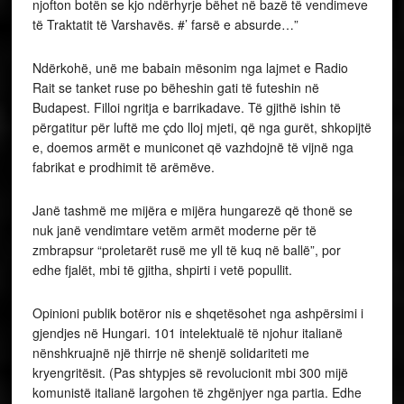
njofton botën se kjo ndërhyrje bëhet në bazë të vendimeve
të Traktatit të Varshavës. #’ farsë e absurde…”
Ndërkohë, unë me babain mësonim nga lajmet e Radio
Rait se tanket ruse po bëheshin gati të futeshin në
Budapest. Filloi ngritja e barrikadave. Të gjithë ishin të
përgatitur për luftë me çdo lloj mjeti, që nga gurët, shkopijtë
e, doemos armët e municonet që vazhdojnë të vijnë nga
fabrikat e prodhimit të arëmëve.
Janë tashmë me mijëra e mijëra hungarezë që thonë se
nuk janë vendimtare vetëm armët moderne për të
zmbrapsur “proletarët rusë me yll të kuq në ballë”, por
edhe fjalët, mbi të gjitha, shpirti i vetë popullit.
Opinioni publik botëror nis e shqetësohet nga ashpërsimi i
gjendjes në Hungari. 101 intelektualë të njohur italianë
nënshkruajnë një thirrje në shenjë solidariteti me
kryengritësit. (Pas shtypjes së revolucionit mbi 300 mijë
komunistë italianë largohen të zhgënjyer nga partia. Edhe