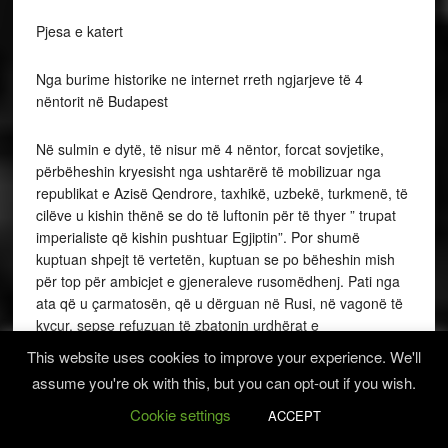
Pjesa e katert
Nga burime historike ne internet rreth ngjarjeve të 4
nëntorit në Budapest
Në sulmin e dytë, të nisur më 4 nëntor, forcat sovjetike,
përbëheshin kryesisht nga ushtarërë të mobilizuar nga
republikat e Azisë Qendrore, taxhikë, uzbekë, turkmenë, të
cilëve u kishin thënë se do të luftonin për të thyer ” trupat
imperialiste që kishin pushtuar Egjiptin”. Por shumë
kuptuan shpejt të vertetën, kuptuan se po bëheshin mish
për top për ambicjet e gjeneraleve rusomëdhenj. Pati nga
ata që u çarmatosën, që u dërguan në Rusi, në vagonë të
kyçur, sepse refuzuan të zbatonin urdhërat e
komandantëve të tyre gjakatarë. Këto urdhëra qenë të
This website uses cookies to improve your experience. We'll
qarta: të ndëshkohet klasa punëtore në Budapest. Ndaj
assume you're ok with this, but you can opt-out if you wish.
tanket përparonin me kujdes nëpër rrugët e qytetit, duke
goditur pallate, shkolla, vendstrehime për të plagosurit e të
Cookie settings
ACCEPT
moshuarit. Luftimet qenë të ashpra në zonat punëtore të