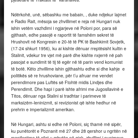
Ndërkohë, unë, sëbashku me babain, , duke ndjekur lajmet
e Radio Rait, mësoja se zhvillimet e reja në Hungari nuk
ishin vetëm vazhdimi i ngjarjeve në Poloni por, para së
gjithash, edhe pasojë e raportit të famshëm sekret të
Hrushovit në Kongresin e 20-të të PK të Bashkimit Sovjetk,
(17-24 shkurt 1956), ku ai kishte dënuar rreptësisht kultin e
Stalinit, vdekur tre vjet më parë dhe kishte nxjerrë në pah
pasojat e sundimit të tij të egër në të parin vend komunist
të botë. Këto zhvillime ishin gjithashtu edhe si dhe kahje e
politikës së re hrushoviane, për t’u afruar me vendet
perendimore pas Luftës së Ftohtë midis Lindjes dhe
Perendimit. Dhe hapi i parë ishte afrimi me Jugosllavinë e
Titos, dënuar nga Stalini si tradhtar i parimeve të
marksizëm-leninizmit, si revizionist që ishte hedhur në
prehrin e imperializmit amerikan.
Në Hungari, ashtu si edhe në Poloni, siç thamë më sipër,
ku punëtorët e Poznanit më 27 dhe 28 qershor u ngritën në
manifestime të cilat u mbytën në gjak, zhvillimi i punimeve