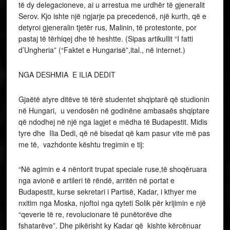
të dy delegacioneve, ai u arrestua me urdhër të gjeneralit
Serov. Kjo ishte një ngjarje pa precedencë, një kurth, që e
detyroi gjeneralin tjetër rus, Malinin, të protestonte, por
pastaj të tërhiqej dhe të heshtte. (Sipas artikullit “I fatti
d’Ungheria” (“Faktet e Hungarisë”,ital., në internet.)
NGA DESHMIA E ILIA DEDIT
Gjaëtë atyre ditëve të tërë studentet shqiptarë që studionin
në Hungari, u vendosën në godinëne ambasaës shqiptare
që ndodhej në një nga lagjet e mëdha të Budapestit. Midis
tyre dhe Ilia Dedi, që në bisedat që kam pasur vite më pas
me të, vazhdonte kështu tregimin e tij:
“Në agimin e 4 nëntorit trupat speciale ruse,të shoqëruara
nga avionë e artileri të rëndë, arritën në portat e
Budapestit, kurse sekretari i Partisë, Kadar, i kthyer me
nxitim nga Moska, njoftoi nga qyteti Solik për krijimin e një
“qeverie të re, revolucionare të punëtorëve dhe
fshatarëve”. Dhe pikërisht ky Kadar që kishte kërcënuar