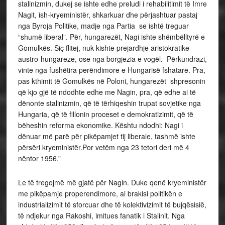
stalinizmin, dukej se ishte edhe preludi i rehabilitimit të Imre
Nagit, ish-kryeministër, shkarkuar dhe përjashtuar pastaj
nga Byroja Politike, madje nga Partia se ishtë treguar
“shumë liberal”. Për, hungarezët, Nagi ishte shëmbëlltyrë e
Gomulkës. Siç flitej, nuk kishte prejardhje aristokratike
austro-hungareze, ose nga borgjezia e vogël. Përkundrazi,
vinte nga fushëtira perëndimore e Hungarisë fshatare. Pra,
pas kthimit të Gomulkës në Poloni, hungarezët shpresonin
që kjo gjë të ndodhte edhe me Nagin, pra, që edhe ai të
dënonte stalinizmin, që të tërhiqeshin trupat sovjetike nga
Hungaria, që të fillonin proceset e demokratizimit, që të
bëheshin reforma ekonomike. Kështu ndodhi: Nagi i
dënuar më parë për pikëpamjet tij liberale, tashmë ishte
përsëri kryeministër.Por vetëm nga 23 tetori deri më 4
nëntor 1956.”
Le të tregojmë më gjatë për Nagin. Duke qenë kryeministër
me pikëpamje properendimore, ai brakisi politikën e
industrializimit të sforcuar dhe të kolektivizimit të bujqësisië,
të ndjekur nga Rakoshi, imitues fanatik i Stalinit. Nga