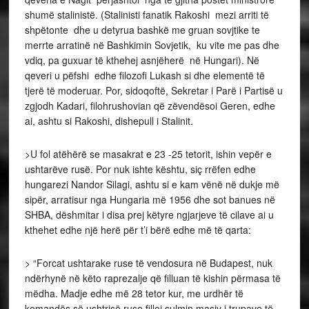
shumë stalinistë. (Stalinisti fanatik Rakoshi mezi arriti të
shpëtonte dhe u detyrua bashkë me gruan sovjtike te
merrte arratinë në Bashkimin Sovjetik, ku vite me pas dhe
vdiq, pa guxuar të kthehej asnjëherë në Hungari). Në
qeveri u pëfshi edhe filozofi Lukash si dhe elementë të
tjerë të moderuar. Por, sidoqoftë, Sekretar i Parë i Partisë u
zgjodh Kadari, filohrushovian që zëvendësoi Geren, edhe
ai, ashtu si Rakoshi, dishepull i Stalinit.
>U fol atëhërë se masakrat e 23 -25 tetorit, ishin vepër e
ushtarëve rusë. Por nuk ishte kështu, siç rrëfen edhe
hungarezi Nandor Silagi, ashtu si e kam vënë në dukje më
sipër, arratisur nga Hungaria më 1956 dhe sot banues në
SHBA, dëshmitar i disa prej këtyre ngjarjeve të cilave ai u
kthehet edhe një herë për t’i bërë edhe më të qarta:
> “Forcat ushtarake ruse të vendosura në Budapest, nuk
ndërhynë në këto raprezalje që filluan të kishin përmasa të
mëdha. Madje edhe më 28 tetor kur, me urdhër të
komandës së ushtrisë ruse filloi sulmin masiv i trupave të