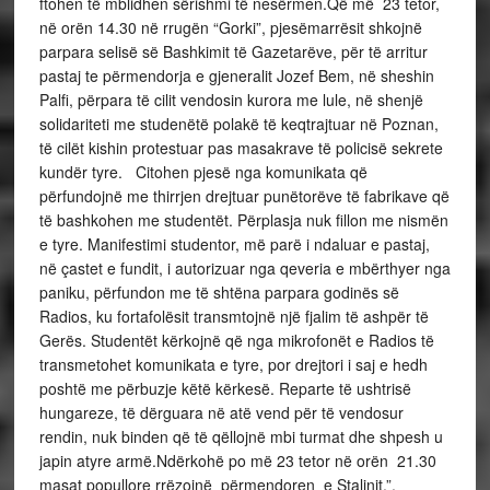
ftohen të mblidhen sërishmi të nesërmen.Që më 23 tetor,
në orën 14.30 në rrugën “Gorki”, pjesëmarrësit shkojnë
parpara selisë së Bashkimit të Gazetarëve, për të arritur
pastaj te përmendorja e gjeneralit Jozef Bem, në sheshin
Palfi, përpara të cilit vendosin kurora me lule, në shenjë
solidariteti me studenëtë polakë të keqtrajtuar në Poznan,
të cilët kishin protestuar pas masakrave të policisë sekrete
kundër tyre. Citohen pjesë nga komunikata që
përfundojnë me thirrjen drejtuar punëtorëve të fabrikave që
të bashkohen me studentët. Përplasja nuk fillon me nismën
e tyre. Manifestimi studentor, më parë i ndaluar e pastaj,
në çastet e fundit, i autorizuar nga qeveria e mbërthyer nga
paniku, përfundon me të shtëna parpara godinës së
Radios, ku fortafolësit transmtojnë një fjalim të ashpër të
Gerës. Studentët kërkojnë që nga mikrofonët e Radios të
transmetohet komunikata e tyre, por drejtori i saj e hedh
poshtë me përbuzje këtë kërkesë. Reparte të ushtrisë
hungareze, të dërguara në atë vend për të vendosur
rendin, nuk binden që të qëllojnë mbi turmat dhe shpesh u
japin atyre armë.Ndërkohë po më 23 tetor në orën 21.30
masat popullore rrëzojnë përmendoren e Stalinit.”.