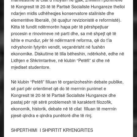
të Kongresit të 20-të të Partisë Socialiste Hungareze thelloi
ndarjen midis udhëheqjes konservatore staliniste dhe
elementëve liberalë, (të quajtur revizionistë e reformistë).
Këta të fundit ndërmorën hapa për të përshpejtuar
procesin e rinovimeve në parti dhe, sa më shpejt që të
ishte e mundur, për të ndërmarrë reforma, që do t’ia
ndryshonin fytyrën vendit, veçanërisht në fushën
ekonomike. Diskutime të tilla bëheshin, ndërkohë, edhe në
Lidhjen e Shkrimtarëve, në klubin “Petëfi” si dhe në
mjediset studentore.
Në klubin “Petëfi” filluan të organizoheshin debate publike,
së pari për orientimet që do të merrnin punimet e
Kongresit të 20-të të Partisë Socialiste Hungareze dhe
pastaj për një sërë problemesh të karakterit filozofik,
ekonomik, historik, debate në të cilat filluan të merrnin
pjesë qindra e qindra punëtorë dhe të rinj.
SHPERTHIMI I SHPIRTIT KRYENGRITES