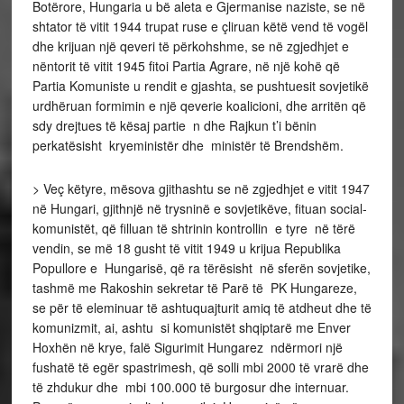
Botërore, Hungaria u bë aleta e Gjermanise naziste, se në
shtator të vitit 1944 trupat ruse e çliruan këtë vend të vogël
dhe krijuan një qeveri të përkohshme, se në zgjedhjet e
nëntorit të vitit 1945 fitoi Partia Agrare, në një kohë që
Partia Komuniste u rendit e gjashta, se pushtuesit sovjetikë
urdhëruan formimin e një qeverie koalicioni, dhe arritën që
sdy drejtues të kësaj partie n dhe Rajkun t’i bënin
perkatësisht kryeministër dhe ministër të Brendshëm.
> Veç këtyre, mësova gjithashtu se në zgjedhjet e vitit 1947
në Hungari, gjithnjë në trysninë e sovjetikëve, fituan social-
komunistët, që filluan të shtrinin kontrollin e tyre në tërë
vendin, se më 18 gusht të vitit 1949 u krijua Republika
Popullore e Hungarisë, që ra tërësisht në sferën sovjetike,
tashmë me Rakoshin sekretar të Parë të PK Hungareze,
se për të eleminuar të ashtuquajturit amiq të atdheut dhe të
komunizmit, ai, ashtu si komunistët shqiptarë me Enver
Hoxhën në krye, falë Sigurimit Hungarez ndërmori një
fushatë të egër spastrimesh, që solli mbi 2000 të vrarë dhe
të zhdukur dhe mbi 100.000 të burgosur dhe internuar.