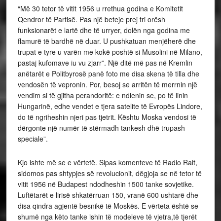
“Më 30 tetor të vitit 1956 u rrethua godina e Komitetit
Qendror të Partisë. Pas një beteje prej tri orësh
funksionarët e lartë dhe të urryer, dolën nga godina me
flamurë të bardhë në duar. U pushkatuan menjëherë dhe
trupat e tyre u varën me kokë poshtë si Musolini në Milano,
pastaj kufomave iu vu zjarr”. Një ditë më pas në Kremlin
anëtarët e Politbyrosë panë foto me disa skena të tilla dhe
vendosën të vepronin. Por, besoj se arritën të merrnin një
vendim si të gjitha perandoritë: e ndienin se, po të linin
Hungarinë, edhe vendet e tjera satelite të Evropës Lindore,
do të ngriheshin njeri pas tjetrit. Kështu Moska vendosi të
dërgonte një numër të stërmadh tankesh dhë trupash
speciale”.
Kjo ishte më se e vërtetë. Sipas komenteve të Radio Rait,
sidomos pas shtypjes së revolucionit, dëgjoja se në tetor të
vitit 1956 në Budapest ndodheshin 1500 tanke sovjetike.
Luftëtarët e lirisë shkatërruan 150, vranë 600 ushtarë dhe
disa qindra agjentë besnikë të Moskës. E vërteta është se
shumë nga këto tanke ishin të modeleve të vjetra,të tjerët