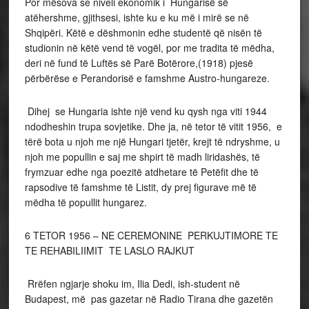
Por mësova se niveli ekonomik i Hungarisë së
atëhershme, gjithsesi, ishte ku e ku më i mirë se në
Shqipëri. Këtë e dëshmonin edhe studentë që nisën të
studionin në këtë vend të vogël, por me tradita të mëdha,
deri në fund të Luftës së Parë Botërore,(1918) pjesë
përbërëse e Perandorisë e famshme Austro-hungareze.
Dihej se Hungaria ishte një vend ku qysh nga viti 1944
ndodheshin trupa sovjetike. Dhe ja, në tetor të vitit 1956, e
tërë bota u njoh me një Hungari tjetër, krejt të ndryshme, u
njoh me popullin e saj me shpirt të madh liridashës, të
frymzuar edhe nga poezitë atdhetare të Petëfit dhe të
rapsodive të famshme të Listit, dy prej figurave më të
mëdha të popullit hungarez.
6 TETOR 1956 – NE CEREMONINE PERKUJTIMORE TE
TE REHABILIIMIT TE LASLO RAJKUT
Rrëfen ngjarje shoku im, Ilia Dedi, ish-student në
Budapest, më pas gazetar në Radio Tirana dhe gazetën