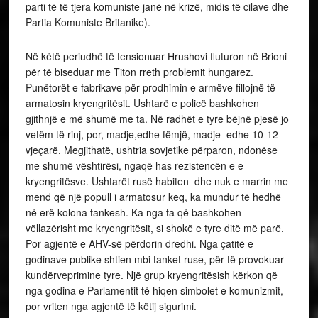
parti të të tjera komuniste janë në krizë, midis të cilave dhe
Partia Komuniste Britanike).
Në këtë periudhë të tensionuar Hrushovi fluturon në Brioni
për të biseduar me Titon rreth problemit hungarez.
Punëtorët e fabrikave për prodhimin e armëve fillojnë të
armatosin kryengritësit. Ushtarë e policë bashkohen
gjithnjë e më shumë me ta. Në radhët e tyre bëjnë pjesë jo
vetëm të rinj, por, madje,edhe fëmjë, madje edhe 10-12-
vjeçarë. Megjithatë, ushtria sovjetike përparon, ndonëse
me shumë vështirësi, ngaqë has rezistencën e e
kryengritësve. Ushtarët rusë habiten dhe nuk e marrin me
mend që një popull i armatosur keq, ka mundur të hedhë
në erë kolona tankesh. Ka nga ta që bashkohen
vëllazërisht me kryengritësit, si shokë e tyre ditë më parë.
Por agjentë e AHV-së përdorin dredhi. Nga çatitë e
godinave publike shtien mbi tanket ruse, për të provokuar
kundërveprimine tyre. Një grup kryengritësish kërkon që
nga godina e Parlamentit të hiqen simbolet e komunizmit,
por vriten nga agjentë të këtij sigurimi.