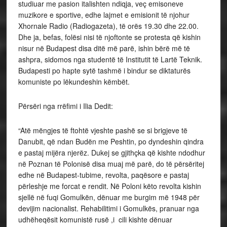
studiuar me pasion italishten ndiqja, veç emisoneve
muzikore e sportive, edhe lajmet e emisionit të njohur
Xhornale Radio (Radiogazeta), të orës 19.30 dhe 22.00.
Dhe ja, befas, folësi nisi të njoftonte se protesta që kishin
nisur në Budapest disa ditë më parë, ishin bërë më të
ashpra, sidomos nga studentë të Institutit të Lartë Teknik.
Budapesti po hapte sytë tashmë i bindur se diktaturës
komuniste po lëkundeshin këmbët.
Përsëri nga rrëfimi i Ilia Dedit:
“Atë mëngjes të ftohtë vjeshte pashë se si brigjeve të
Danubit, që ndan Budën me Peshtin, po dyndeshin qindra
e pastaj mijëra njerëz. Dukej se gjithçka që kishte ndodhur
në Poznan të Polonisë disa muaj më parë, do të përsëritej
edhe në Budapest-tubime, revolta, paqësore e pastaj
përleshje me forcat e rendit. Në Poloni këto revolta kishin
sjellë në fuqi Gomulkën, dënuar me burgim më 1948 për
devijim nacionalist. Rehabilitimi i Gomulkës, pranuar nga
udhëheqësit komunistë rusë ,i cili kishte dënuar