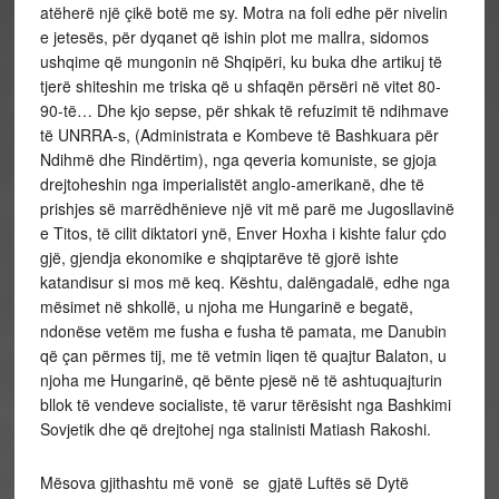
atëherë një çikë botë me sy. Motra na foli edhe për nivelin
e jetesës, për dyqanet që ishin plot me mallra, sidomos
ushqime që mungonin në Shqipëri, ku buka dhe artikuj të
tjerë shiteshin me triska që u shfaqën përsëri në vitet 80-
90-të… Dhe kjo sepse, për shkak të refuzimit të ndihmave
të UNRRA-s, (Administrata e Kombeve të Bashkuara për
Ndihmë dhe Rindërtim), nga qeveria komuniste, se gjoja
drejtoheshin nga imperialistët anglo-amerikanë, dhe të
prishjes së marrëdhënieve një vit më parë me Jugosllavinë
e Titos, të cilit diktatori ynë, Enver Hoxha i kishte falur çdo
gjë, gjendja ekonomike e shqiptarëve të gjorë ishte
katandisur si mos më keq. Kështu, dalëngadalë, edhe nga
mësimet në shkollë, u njoha me Hungarinë e begatë,
ndonëse vetëm me fusha e fusha të pamata, me Danubin
që çan përmes tij, me të vetmin liqen të quajtur Balaton, u
njoha me Hungarinë, që bënte pjesë në të ashtuquajturin
bllok të vendeve socialiste, të varur tërësisht nga Bashkimi
Sovjetik dhe që drejtohej nga stalinisti Matiash Rakoshi.
Mësova gjithashtu më vonë se gjatë Luftës së Dytë