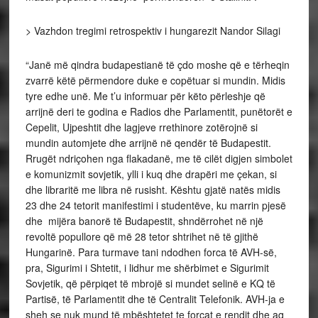
> Vazhdon tregimi retrospektiv i hungarezit Nandor Silagi
“Janë më qindra budapestianë të çdo moshe që e tërheqin
zvarrë këtë përmendore duke e copëtuar si mundin. Midis
tyre edhe unë. Me t’u informuar për këto përleshje që
arrijnë deri te godina e Radios dhe Parlamentit, punëtorët e
Cepelit, Ujpeshtit dhe lagjeve rrethinore zotërojnë si
mundin automjete dhe arrijnë në qendër të Budapestit.
Rrugët ndriçohen nga flakadanë, me të cilët digjen simbolet
e komunizmit sovjetik, ylli i kuq dhe drapëri me çekan, si
dhe libraritë me libra në rusisht. Kështu gjatë natës midis
23 dhe 24 tetorit manifestimi i studentëve, ku marrin pjesë
dhe mijëra banorë të Budapestit, shndërrohet në një
revoltë popullore që më 28 tetor shtrihet në të gjithë
Hungarinë. Para turmave tani ndodhen forca të AVH-së,
pra, Sigurimi i Shtetit, i lidhur me shërbimet e Sigurimit
Sovjetik, që përpiqet të mbrojë si mundet selinë e KQ të
Partisë, të Parlamentit dhe të Centralit Telefonik. AVH-ja e
sheh se nuk mund të mbështetet te forcat e rendit dhe aq