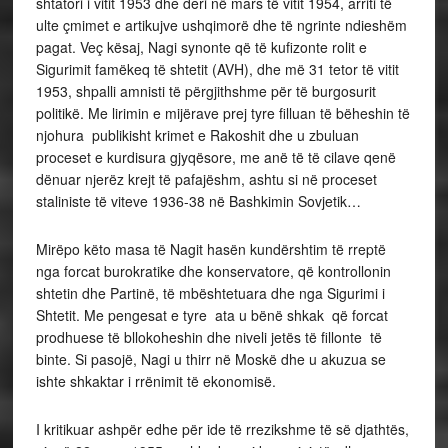
shtatori i vitit 1953 dhe deri në mars të vitit 1954, arriti të
ulte çmimet e artikujve ushqimorë dhe të ngrinte ndieshëm
pagat. Veç kësaj, Nagi synonte që të kufizonte rolit e
Sigurimit famëkeq të shtetit (AVH), dhe më 31 tetor të vitit
1953, shpalli amnisti të përgjithshme për të burgosurit
politikë. Me lirimin e mijërave prej tyre filluan të bëheshin të
njohura publikisht krimet e Rakoshit dhe u zbuluan
proceset e kurdisura gjyqësore, me anë të të cilave qenë
dënuar njerëz krejt të pafajëshm, ashtu si në proceset
staliniste të viteve 1936-38 në Bashkimin Sovjetik…
Mirëpo këto masa të Nagit hasën kundërshtim të rreptë
nga forcat burokratike dhe konservatore, që kontrollonin
shtetin dhe Partinë, të mbështetuara dhe nga Sigurimi i
Shtetit. Me pengesat e tyre ata u bënë shkak që forcat
prodhuese të bllokoheshin dhe niveli jetës të fillonte të
binte. Si pasojë, Nagi u thirr në Moskë dhe u akuzua se
ishte shkaktar i rrënimit të ekonomisë.
I kritikuar ashpër edhe për ide të rrezikshme të së djathtës,