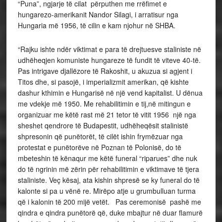
“Puna”, ngjarje të cilat përputhen me rrëfimet e
hungarezo-amerikanit Nandor Silagi, i arratisur nga
Hungaria më 1956, të cilin e kam njohur në SHBA.
“Rajku ishte ndër viktimat e para të drejtuesve staliniste në
udhëheqjen komuniste hungareze të fundit të viteve 40-të.
Pas intrigave djallëzore të Rakoshit, u akuzua si agjent i
Titos dhe, si pasojë, i imperializmit amerikan, që kishte
dashur kthimin e Hungarisë në një vend kapitalist. U dënua
me vdekje më 1950. Me rehabilitimin e tij,në mitingun e
organizuar me këtë rast më 21 tetor të vitit 1956 një nga
sheshet qendrore të Budapestit, udhëheqësit stalinistë
shpresonin që punëtorët, të cilët ishin frymëzuar nga
protestat e punëtorëve në Poznan të Polonisë, do të
mbeteshin të kënaqur me këtë funeral “riparues” dhe nuk
do të ngrinin më zërin për rehabilitimin e viktimave të tjera
staliniste. Veç kësaj, ata kishin shpresë se ky funeral do të
kalonte si pa u vënë re. Mirëpo atje u grumbulluan turma
që i kalonin të 200 mijë vetët. Pas ceremonisë pashë me
qindra e qindra punëtorë që, duke mbajtur në duar flamurë