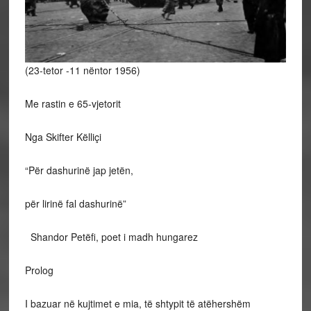
(23-tetor -11 nëntor 1956)
Me rastin e 65-vjetorit
Nga Skifter Këlliçi
“Për dashurinë jap jetën,
për lirinë fal dashurinë”
Shandor Petëfi, poet i madh hungarez
Prolog
I bazuar në kujtimet e mia, të shtypit të atëhershëm