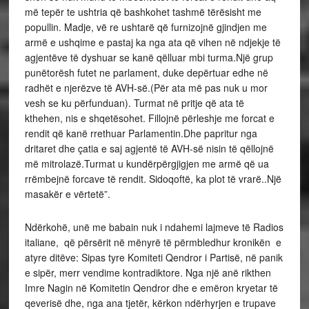
më tepër te ushtria që bashkohet tashmë tërësisht me
popullin. Madje, vë re ushtarë që furnizojnë gjindjen me
armë e ushqime e pastaj ka nga ata që vihen në ndjekje të
agjentëve të dyshuar se kanë qëlluar mbi turma.Një grup
punëtorësh futet ne parlament, duke depërtuar edhe në
radhët e njerëzve të AVH-së.(Për ata më pas nuk u mor
vesh se ku përfunduan). Turmat në pritje që ata të
kthehen, nis e shqetësohet. Fillojnë përleshje me forcat e
rendit që kanë rrethuar Parlamentin.Dhe papritur nga
dritaret dhe çatia e saj agjentë të AVH-së nisin të qëllojnë
më mitrolazë.Turmat u kundërpërgjigjen me armë që ua
rrëmbejnë forcave të rendit. Sidoqoftë, ka plot të vrarë..Një
masakër e vërtetë”.
Ndërkohë, unë me babain nuk i ndahemi lajmeve të Radios
italiane, që përsërit në mënyrë të përmbledhur kronikën e
atyre ditëve: Sipas tyre Komiteti Qendror i Partisë, në panik
e sipër, merr vendime kontradiktore. Nga një anë rikthen
Imre Nagin në Komitetin Qendror dhe e emëron kryetar të
qeverisë dhe, nga ana tjetër, kërkon ndërhyrjen e trupave