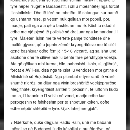
tyre nëpër rrugët e Budapestit, i cili u mbështetej nga forcat
filostaliniste. Dhe të tërë ne mbetëm të shtangur, kur pamë
që ushtarët rusë, jo vetëm nuk qëlluan mbi popull, por,
madje, pati nga ata që u bashkuan me të. Kështu ndodhi
edhe me një pjesë të policisë së drejtuar nga komandanti i
tyre, Maleter. Ishin me të vërtetë pamje tronditëse dhe
mallëngjyese, që u jepnin zëmër kryengritësve me të cilët
qenë bashkuar edhe fëmijë 15-16 vjeçarë, aq sa isha unë
asokohe dhe të cilëve nuk iu bënte fare përshtypje vdekja.
Ata që qëlluan mbi turma, bile, pabesisht, ishin, si, gjithnjë,
forcat e AVH-së, disa nga të cilët u vendosën mbi çatinë e
Ministrisë së Bujqësisë. Nga plumbat e tyre ranë të vrarë
shumë njerëz, pa ditur nga vinin breshëritë vdekjeprurëse.
Megjithatë, kryengritësit arritën t’i pikasnin, të luftonin kudo
me ta, t’i kapnin e t’i vrisin në vend, madje edhe kur
përpiqeshin të fshiheshin për të shpëtuar kokën, qoftë
edhe nëpër shtëpitë e tyre. Gjak lahej me gjak”.
> Ndërkohë, duke dëgjuar Radio Rain, unë me babanë
mësoj se në Budapest lindin këshillat e punëtorëve, që