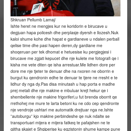
Shkruan Pellumb Lamaj/
Ishte heret ne mengjes kur ne koridorin e birucave u
degjuan hapa policesh dhe perplasje dyersh e llozesh.Nuk
kaloi shume kohe dhe hapat e gardianeve u ndalen perball
qelise time dhe pasi hapen deren,dy gardiane me
shoqeruan per tek dhomat e hetuesise ku pergjegjesi i
birucave me zgjati kepucet dhe nje kulete me fotografi qe i
kisha me vete diten qe isha arrestuar.Me lidhen dore per
dore me nje tjeter te denuar dhe na nxoren ne oborrin e
burgut ku qendronin edhe te denuar te tjere ne rresht e te
lidhur dy nga dy.Pas disa minutash u hap porta e madhe
prej metali dhe nje makine e mbuluar krejt hekur qe i
shembellente nje makine frigoriferi,u fut brenda oborrit qe
rrethohej me mure te larta betoni ku ne cdo cep qendronte
nje vendroje ushtari me automatik drejtuar nga ne.Ishte
”autoburgu” kjo makine perbindeshe qe nuk ndalte se
transportuari mijera e mijera fatkeq te pafajshen ne te
gjitha skajet e Shqiperise ku egzistonin shume kampe pune