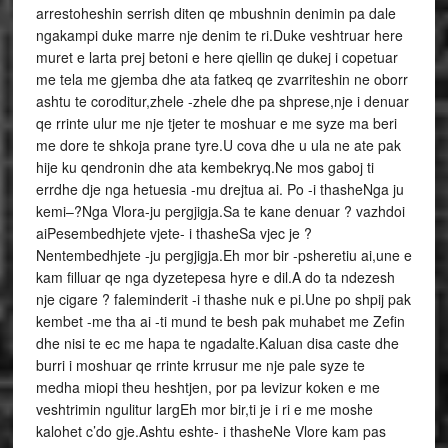
arrestoheshin serrish diten qe mbushnin denimin pa dale
ngakampi duke marre nje denim te ri.Duke veshtruar here
muret e larta prej betoni e here qiellin qe dukej i copetuar
me tela me gjemba dhe ata fatkeq qe zvarriteshin ne oborr
ashtu te coroditur,zhele -zhele dhe pa shprese,nje i denuar
qe rrinte ulur me nje tjeter te moshuar e me syze ma beri
me dore te shkoja prane tyre.U cova dhe u ula ne ate pak
hije ku qendronin dhe ata kembekryq.Ne mos gaboj ti
errdhe dje nga hetuesia -mu drejtua ai. Po -i thasheNga ju
kemi–?Nga Vlora-ju pergjigja.Sa te kane denuar ? vazhdoi
aiPesembedhjete vjete- i thasheSa vjec je ?
Nentembedhjete -ju pergjigja.Eh mor bir -psheretiu ai,une e
kam filluar qe nga dyzetepesa hyre e dil.A do ta ndezesh
nje cigare ? faleminderit -i thashe nuk e pi.Une po shpij pak
kembet -me tha ai -ti mund te besh pak muhabet me Zefin
dhe nisi te ec me hapa te ngadalte.Kaluan disa caste dhe
burri i moshuar qe rrinte krrusur me nje pale syze te
medha miopi theu heshtjen, por pa levizur koken e me
veshtrimin ngulitur largEh mor bir,ti je i ri e me moshe
kalohet c’do gje.Ashtu eshte- i thasheNe Vlore kam pas