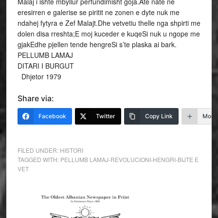
Malaj i ishte mbyllur perfundimisht goja.Ate nate ne
eresirren e galerise se piritit ne zonen e dyte nuk me
ndahej fytyra e Zef Malajt.Dhe vetvetiu thelle nga shpirti me
dolen disa rreshta;E moj kuceder e kuqeSi nuk u ngope me
gjakEdhe pjellen tende hengreSi s’te plaska ai bark.
PELLUMB LAMAJ
DITARI I BURGUT
Dhjetor 1979
Share via:
Facebook
Twitter
Copy Link
More
FILED UNDER:
HISTORI
TAGGED WITH:
PELLUMB LAMAJ-REVOLUCIONI-HENGRI-BIJTE E
VET