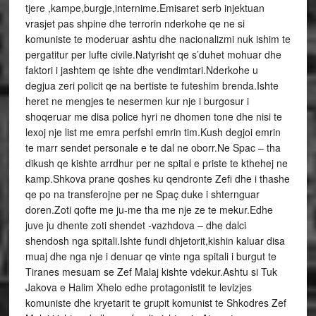
tjere ,kampe,burgje,internime.Emisaret serb injektuan
vrasjet pas shpine dhe terrorin nderkohe qe ne si
komuniste te moderuar ashtu dhe nacionalizmi nuk ishim te
pergatitur per lufte civile.Natyrisht qe s’duhet mohuar dhe
faktori i jashtem qe ishte dhe vendimtari.Nderkohe u
degjua zeri policit qe na bertiste te futeshim brenda.Ishte
heret ne mengjes te nesermen kur nje i burgosur i
shoqeruar me disa police hyri ne dhomen tone dhe nisi te
lexoj nje list me emra perfshi emrin tim.Kush degjoi emrin
te marr sendet personale e te dal ne oborr.Ne Spac – tha
dikush qe kishte arrdhur per ne spital e priste te kthehej ne
kamp.Shkova prane qoshes ku qendronte Zefi dhe i thashe
qe po na transferojne per ne Spaç duke i shternguar
doren.Zoti qofte me ju-me tha me nje ze te mekur.Edhe
juve ju dhente zoti shendet -vazhdova – dhe dalci
shendosh nga spitali.Ishte fundi dhjetorit,kishin kaluar disa
muaj dhe nga nje i denuar qe vinte nga spitali i burgut te
Tiranes mesuam se Zef Malaj kishte vdekur.Ashtu si Tuk
Jakova e Halim Xhelo edhe protagonistit te levizjes
komuniste dhe kryetarit te grupit komunist te Shkodres Zef