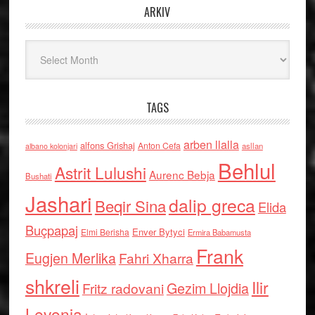
ARKIV
Arkiv
TAGS
arben llalla
alfons Grishaj
Anton Cefa
asllan
albano kolonjari
Behlul
Astrit Lulushi
Aurenc Bebja
Bushati
Jashari
dalip greca
Beqir Sina
Elida
Buçpapaj
Enver Bytyci
Elmi Berisha
Ermira Babamusta
Frank
Eugjen Merlika
Fahri Xharra
shkreli
Ilir
Gezim Llojdia
Fritz radovani
Levonja