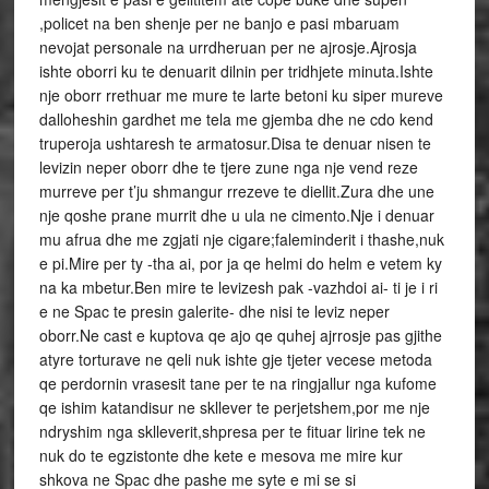
,policet na ben shenje per ne banjo e pasi mbaruam
nevojat personale na urrdheruan per ne ajrosje.Ajrosja
ishte oborri ku te denuarit dilnin per tridhjete minuta.Ishte
nje oborr rrethuar me mure te larte betoni ku siper mureve
dalloheshin gardhet me tela me gjemba dhe ne cdo kend
truperoja ushtaresh te armatosur.Disa te denuar nisen te
levizin neper oborr dhe te tjere zune nga nje vend reze
murreve per t’ju shmangur rrezeve te diellit.Zura dhe une
nje qoshe prane murrit dhe u ula ne cimento.Nje i denuar
mu afrua dhe me zgjati nje cigare;faleminderit i thashe,nuk
e pi.Mire per ty -tha ai, por ja qe helmi do helm e vetem ky
na ka mbetur.Ben mire te levizesh pak -vazhdoi ai- ti je i ri
e ne Spac te presin galerite- dhe nisi te leviz neper
oborr.Ne cast e kuptova qe ajo qe quhej ajrrosje pas gjithe
atyre torturave ne qeli nuk ishte gje tjeter vecese metoda
qe perdornin vrasesit tane per te na ringjallur nga kufome
qe ishim katandisur ne skllever te perjetshem,por me nje
ndryshim nga sklleverit,shpresa per te fituar lirine tek ne
nuk do te egzistonte dhe kete e mesova me mire kur
shkova ne Spac dhe pashe me syte e mi se si