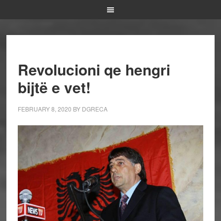
Revolucioni qe hengri
bijtë e vet!
FEBRUARY 8, 2020
BY
DGRECA