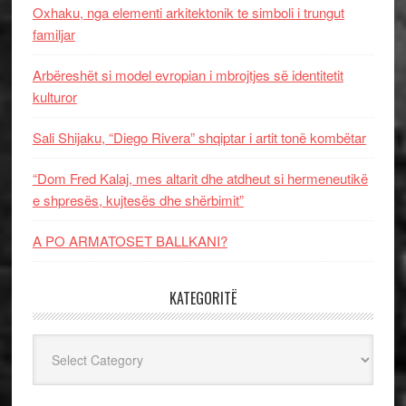
Oxhaku, nga elementi arkitektonik te simboli i trungut
familjar
Arbëreshët si model evropian i mbrojtjes së identitetit
kulturor
Sali Shijaku, “Diego Rivera” shqiptar i artit tonë kombëtar
“Dom Fred Kalaj, mes altarit dhe atdheut si hermeneutikë
e shpresës, kujtesës dhe shërbimit”
A PO ARMATOSET BALLKANI?
KATEGORITË
Kategoritë