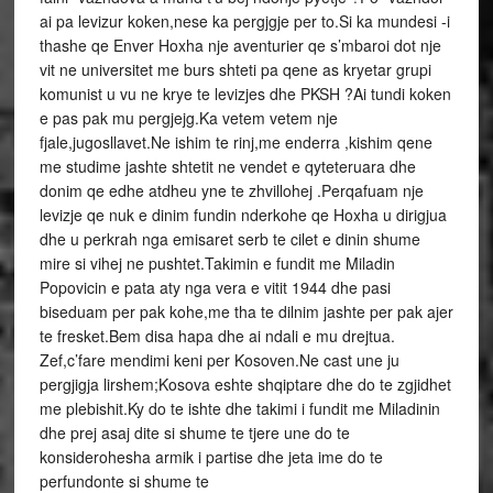
ai pa levizur koken,nese ka pergjgje per to.Si ka mundesi -i
thashe qe Enver Hoxha nje aventurier qe s’mbaroi dot nje
vit ne universitet me burs shteti pa qene as kryetar grupi
komunist u vu ne krye te levizjes dhe PKSH ?Ai tundi koken
e pas pak mu pergjejg.Ka vetem vetem nje
fjale,jugosllavet.Ne ishim te rinj,me enderra ,kishim qene
me studime jashte shtetit ne vendet e qyteteruara dhe
donim qe edhe atdheu yne te zhvillohej .Perqafuam nje
levizje qe nuk e dinim fundin nderkohe qe Hoxha u dirigjua
dhe u perkrah nga emisaret serb te cilet e dinin shume
mire si vihej ne pushtet.Takimin e fundit me Miladin
Popovicin e pata aty nga vera e vitit 1944 dhe pasi
biseduam per pak kohe,me tha te dilnim jashte per pak ajer
te fresket.Bem disa hapa dhe ai ndali e mu drejtua.
Zef,c’fare mendimi keni per Kosoven.Ne cast une ju
pergjigja lirshem;Kosova eshte shqiptare dhe do te zgjidhet
me plebishit.Ky do te ishte dhe takimi i fundit me Miladinin
dhe prej asaj dite si shume te tjere une do te
konsiderohesha armik i partise dhe jeta ime do te
perfundonte si shume te