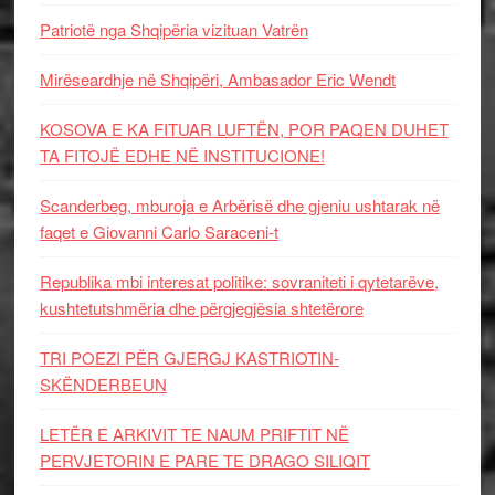
Patriotë nga Shqipëria vizituan Vatrën
Mirëseardhje në Shqipëri, Ambasador Eric Wendt
KOSOVA E KA FITUAR LUFTËN, POR PAQEN DUHET
TA FITOJË EDHE NË INSTITUCIONE!
Scanderbeg, mburoja e Arbërisë dhe gjeniu ushtarak në
faqet e Giovanni Carlo Saraceni-t
Republika mbi interesat politike: sovraniteti i qytetarëve,
kushtetutshmëria dhe përgjegjësia shtetërore
TRI POEZI PËR GJERGJ KASTRIOTIN-
SKËNDERBEUN
LETËR E ARKIVIT TE NAUM PRIFTIT NË
PERVJETORIN E PARE TE DRAGO SILIQIT