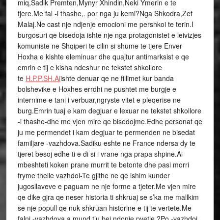
miq,Sadik Premten,Mynyr Xhindin,Neki Ymerin e te
tjere.Me fal -i thashe,. por nga ju kemi?Nga Shkodra,Zef
Malaj.Ne cast nje ndjenje emocioni me pershkoi te terin.I
burgosuri qe bisedoja ishte nje nga protagonistet e leivizjes
komuniste ne Shqiperi te cilin si shume te tjere Enver
Hoxha e kishte eleminuar dhe quajtur antimarksist e qe
emrin e tij e kisha ndeshur ne tekstet shkollore
te
H.P.P.SH.Ai
ishte denuar qe ne fillimet kur banda
bolshevike e Hoxhes errdhi ne pushtet me burgje e
internime e tani i verbuar,ngryste vitet e pleqerise ne
burg.Emrin tuaj e kam degjuar e lexuar ne tekstet shkollore
-i thashe-dhe me vjen mire qe bisedojme.Edhe personat qe
ju me permendet i kam degjuar te permenden ne bisedat
familjare -vazhdova.Sadiku eshte ne France ndersa dy te
tjeret besoj edhe ti e di si i vrane nga prapa shpine.Ai
mbeshteti koken prane murrit te betonte dhe pasi morri
fryme thelle vazhdoi-Te gjithe ne qe ishim kunder
jugosllaveve e paguam ne nje forme a tjeter.Me vjen mire
qe dike gjra qe neser historia ti shkruaj se s’ka me mallkim
se nje popull qe nuk shkruan historine e tij te vertete.Me
falni -vazhdova a mund t’u bej ndonje pyetje ?Po -vazhdoi