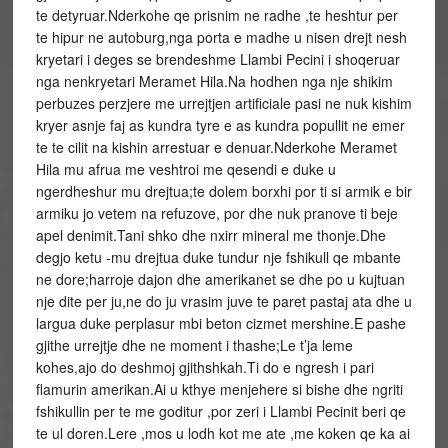
te detyruar.Nderkohe qe prisnim ne radhe ,te heshtur per
te hipur ne autoburg,nga porta e madhe u nisen drejt nesh
kryetari i deges se brendeshme Llambi Pecini i shoqeruar
nga nenkryetari Meramet Hila.Na hodhen nga nje shikim
perbuzes perzjere me urrejtjen artificiale pasi ne nuk kishim
kryer asnje faj as kundra tyre e as kundra popullit ne emer
te te cilit na kishin arrestuar e denuar.Nderkohe Meramet
Hila mu afrua me veshtroi me qesendi e duke u
ngerdheshur mu drejtua;te dolem borxhi por ti si armik e bir
armiku jo vetem na refuzove, por dhe nuk pranove ti beje
apel denimit.Tani shko dhe nxirr mineral me thonje.Dhe
degjo ketu -mu drejtua duke tundur nje fshikull qe mbante
ne dore;harroje dajon dhe amerikanet se dhe po u kujtuan
nje dite per ju,ne do ju vrasim juve te paret pastaj ata dhe u
largua duke perplasur mbi beton cizmet mershine.E pashe
gjithe urrejtje dhe ne moment i thashe;Le t’ja leme
kohes,ajo do deshmoj gjithshkah.Ti do e ngresh i pari
flamurin amerikan.Ai u kthye menjehere si bishe dhe ngriti
fshikullin per te me goditur ,por zeri i Llambi Pecinit beri qe
te ul doren.Lere ,mos u lodh kot me ate ,me koken qe ka ai