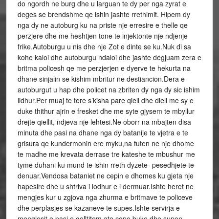
do ngordh ne burg dhe u larguan te dy per nga zyrat e
deges se brendshme qe ishin jashte rrethimit. Hipem dy
nga dy ne autoburg ku na priste nje erresire e thelle qe
perzjere dhe me heshtjen tone te injektonte nje ndjenje
frike.Autoburgu u nis dhe nje Zot e dinte se ku.Nuk di sa
kohe kaloi dhe autoburgu ndaloi dhe jashte degjuam zera e
britma policesh qe me perzjerjen e dyerve te hekurta na
dhane sinjalin se kishim mbritur ne destiancion.Dera e
autoburgut u hap dhe policet na zbriten dy nga dy sic ishim
lidhur.Per muaj te tere s’kisha pare qiell dhe diell me sy e
duke thithur ajrin e fresket dhe me syte gjysem te mbyllur
drejte qiellit, ndjeva nje lehtesi.Ne oborr na mbajten disa
minuta dhe pasi na dhane nga dy batanije te vjetra e te
grisura qe kundermonin ere myku,na futen ne nje dhome
te madhe me krevata derrase tre kateshe te mbushur me
tyme duhani ku mund te ishin rreth dyzete- pesedhjete te
denuar.Vendosa bataniet ne cepin e dhomes ku gjeta nje
hapesire dhe u shtriva i lodhur e i dermuar.Ishte heret ne
mengjes kur u zgjova nga zhurma e britmave te policeve
dhe perplasjes se kazaneve te supes.Ishte servirja e
mengjesit e pasi e gelltitem ate cope buke dhe supen