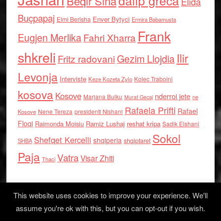
dalip greca
Beqir Sina
Elida
Buçpapaj
Enver Bytyci
Elmi Berisha
Ermira Babamusta
Frank
Eugjen Merlika
Fahri Xharra
shkreli
Ilir
Gezim Llojdia
Fritz radovani
Levonja
Interviste
Kolec Traboini
Keze Kozeta Zylo
kosova
Kosove
nderroi jete
Marjana Bulku
ne
Murat Gecaj
Rafaela Prifti
Rafael
Nene Tereza
Kosove
presidenti Nishani
Floqi
Raimonda Moisiu
Ramiz Lushaj
reshat kripa
Sadik Elshani
Sokol
Shefqet Kercelli
shqiperia
shqiptaret
SHBA
Paja
Vatra
Visar Zhiti
Thaci
This website uses cookies to improve your experience. We'll
assume you're ok with this, but you can opt-out if you wish.