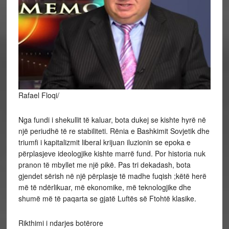
Rafael Floqi/
Nga fundi i shekullit të kaluar, bota dukej se kishte hyrë në
një periudhë të re stabiliteti. Rënia e Bashkimit Sovjetik dhe
triumfi i kapitalizmit liberal krijuan iluzionin se epoka e
përplasjeve ideologjike kishte marrë fund. Por historia nuk
pranon të mbyllet me një pikë. Pas tri dekadash, bota
gjendet sërish në një përplasje të madhe fuqish ;këtë herë
më të ndërlikuar, më ekonomike, më teknologjike dhe
shumë më të paqarta se gjatë Luftës së Ftohtë klasike.
Rikthimi i ndarjes botërore