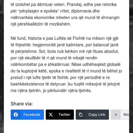
të izolohet pa dëmtuar veten. Prandaj, edhe pse retorika
për “përplasjen e epokës” rritet, diplomacia dhe
ndërvarësia ekonomike mbeten ura që mund të shmangin
një përshkallëzim të rrezikshëm.
Në fund, historia e pas Luftës së Ftohtë na mëson një gjë
të thjeshtë: hegjemonitë janë kalimtare, por balancat janë
të përjetshme. Sot, bota nuk kërkon më një fitues absolut,
por një ekuilibër të ri që mund të mbajë rendin
ndërkombëtar pa e shkatërruar. Nëse udhëheqësit globalë
do ta kuptojnë këtë, epoka e rivalitetit të ri mund të bëhet jo
prelud i një lufte tjetër të ftohtë, por një periudhë e re
bashkëekzistence të detyruar ;ku fuqitë mësojnë të jetojnë
me njëra-tjetrën, jo përkundër njëra-tjetrës.
Share via:
Facebook
Twitter
Copy Link
More