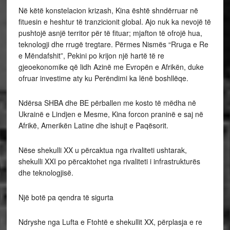
Në këtë konstelacion krizash, Kina është shndërruar në
fituesin e heshtur të tranzicionit global. Ajo nuk ka nevojë të
pushtojë asnjë territor për të fituar; mjafton të ofrojë hua,
teknologji dhe rrugë tregtare. Përmes Nismës “Rruga e Re
e Mëndafshit”, Pekini po krijon një hartë të re
gjeoekonomike që lidh Azinë me Evropën e Afrikën, duke
ofruar investime aty ku Perëndimi ka lënë boshllëqe.
Ndërsa SHBA dhe BE përballen me kosto të mëdha në
Ukrainë e Lindjen e Mesme, Kina forcon praninë e saj në
Afrikë, Amerikën Latine dhe ishujt e Paqësorit.
Nëse shekulli XX u përcaktua nga rivaliteti ushtarak,
shekulli XXI po përcaktohet nga rivaliteti i infrastrukturës
dhe teknologjisë.
Një botë pa qendra të sigurta
Ndryshe nga Lufta e Ftohtë e shekullit XX, përplasja e re