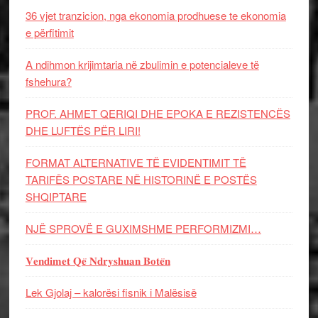
36 vjet tranzicion, nga ekonomia prodhuese te ekonomia
e përfitimit
A ndihmon krijimtaria në zbulimin e potencialeve të
fshehura?
PROF. AHMET QERIQI DHE EPOKA E REZISTENCЁS
DHE LUFTЁS PЁR LIRI!
FORMAT ALTERNATIVE TË EVIDENTIMIT TË
TARIFËS POSTARE NË HISTORINË E POSTËS
SHQIPTARE
NJË SPROVË E GUXIMSHME PERFORMIZMI…
𝐕𝐞𝐧𝐝𝐢𝐦𝐞𝐭 𝐐𝐞̈ 𝐍𝐝𝐫𝐲𝐬𝐡𝐮𝐚𝐧 𝐁𝐨𝐭𝐞̈𝐧
Lek Gjolaj – kalorësi fisnik i Malësisë