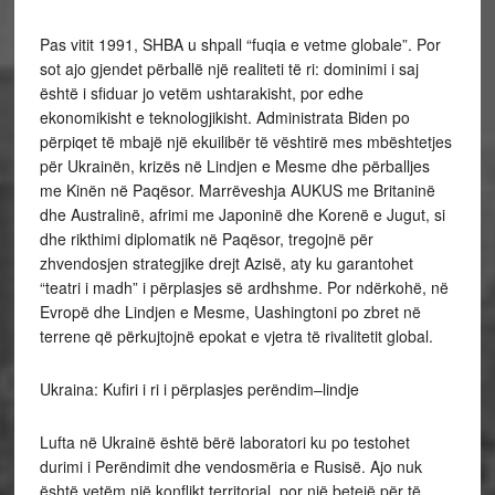
Pas vitit 1991, SHBA u shpall “fuqia e vetme globale”. Por
sot ajo gjendet përballë një realiteti të ri: dominimi i saj
është i sfiduar jo vetëm ushtarakisht, por edhe
ekonomikisht e teknologjikisht. Administrata Biden po
përpiqet të mbajë një ekuilibër të vështirë mes mbështetjes
për Ukrainën, krizës në Lindjen e Mesme dhe përballjes
me Kinën në Paqësor. Marrëveshja AUKUS me Britaninë
dhe Australinë, afrimi me Japoninë dhe Korenë e Jugut, si
dhe rikthimi diplomatik në Paqësor, tregojnë për
zhvendosjen strategjike drejt Azisë, aty ku garantohet
“teatri i madh” i përplasjes së ardhshme. Por ndërkohë, në
Evropë dhe Lindjen e Mesme, Uashingtoni po zbret në
terrene që përkujtojnë epokat e vjetra të rivalitetit global.
Ukraina: Kufiri i ri i përplasjes perëndim–lindje
Lufta në Ukrainë është bërë laboratori ku po testohet
durimi i Perëndimit dhe vendosmëria e Rusisë. Ajo nuk
është vetëm një konflikt territorial, por një betejë për të