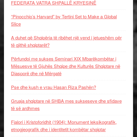
FEDERATA VATRA SHPALLË KRYESINË
“Pinocchio’s Harvard” by Tertini Set to Make a Global
Slice
A duhet që Shqipëria të ribëhet një vend i jetueshëm për
të gjithë shqiptarët?
Përfundoi me sukses Seminari XIX Mbarëkombëtar i
Mësuesve të Gjuhës Shqipe dhe Kulturës Shqiptare në
Diasporë dhe në Mërgatë
Pse dhe kush e vrau Hasan Riza Pashën?
Gruaja shqiptare në SHBA mes sukseseve dhe sfidave
të së ardhmes
Fjalori i Kristoforidhit (1904): Monument leksikografik,
etnogjeografik dhe i identitetit kombëtar shqiptar