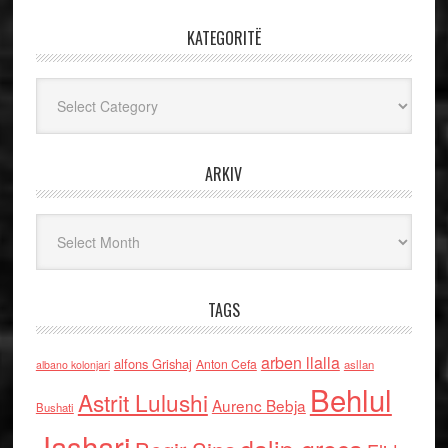
KATEGORITË
Kategoritë
ARKIV
Arkiv
TAGS
arben llalla
alfons Grishaj
Anton Cefa
asllan
albano kolonjari
Behlul
Astrit Lulushi
Aurenc Bebja
Bushati
Jashari