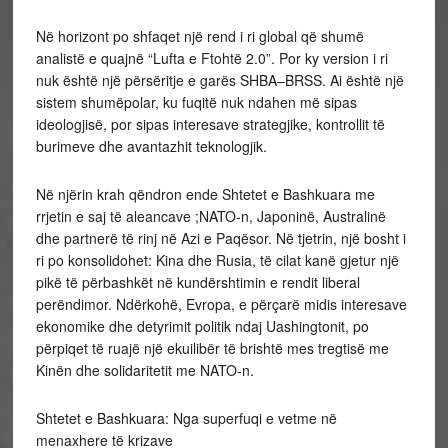
Në horizont po shfaqet një rend i ri global që shumë
analistë e quajnë “Lufta e Ftohtë 2.0”. Por ky version i ri
nuk është një përsëritje e garës SHBA–BRSS. Ai është një
sistem shumëpolar, ku fuqitë nuk ndahen më sipas
ideologjisë, por sipas interesave strategjike, kontrollit të
burimeve dhe avantazhit teknologjik.
Në njërin krah qëndron ende Shtetet e Bashkuara me
rrjetin e saj të aleancave ;NATO-n, Japoninë, Australinë
dhe partnerë të rinj në Azi e Paqësor. Në tjetrin, një bosht i
ri po konsolidohet: Kina dhe Rusia, të cilat kanë gjetur një
pikë të përbashkët në kundërshtimin e rendit liberal
perëndimor. Ndërkohë, Evropa, e përçarë midis interesave
ekonomike dhe detyrimit politik ndaj Uashingtonit, po
përpiqet të ruajë një ekuilibër të brishtë mes tregtisë me
Kinën dhe solidaritetit me NATO-n.
Shtetet e Bashkuara: Nga superfuqi e vetme në
menaxhere të krizave