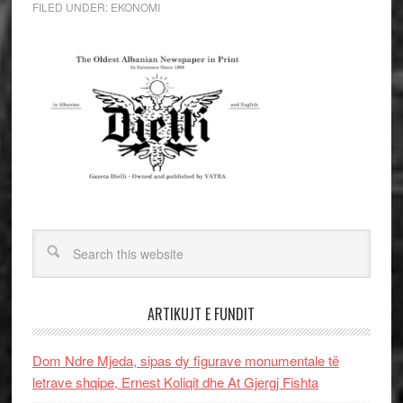
FILED UNDER:
EKONOMI
ARTIKUJT E FUNDIT
Dom Ndre Mjeda, sipas dy figurave monumentale të
letrave shqipe, Ernest Koliqit dhe At Gjergj Fishta