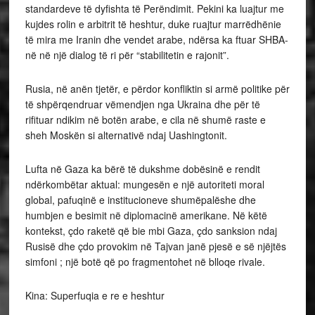
standardeve të dyfishta të Perëndimit. Pekini ka luajtur me
kujdes rolin e arbitrit të heshtur, duke ruajtur marrëdhënie
të mira me Iranin dhe vendet arabe, ndërsa ka ftuar SHBA-
në në një dialog të ri për “stabilitetin e rajonit”.
Rusia, në anën tjetër, e përdor konfliktin si armë politike për
të shpërqendruar vëmendjen nga Ukraina dhe për të
rifituar ndikim në botën arabe, e cila në shumë raste e
sheh Moskën si alternativë ndaj Uashingtonit.
Lufta në Gaza ka bërë të dukshme dobësinë e rendit
ndërkombëtar aktual: mungesën e një autoriteti moral
global, pafuqinë e institucioneve shumëpalëshe dhe
humbjen e besimit në diplomacinë amerikane. Në këtë
kontekst, çdo raketë që bie mbi Gaza, çdo sanksion ndaj
Rusisë dhe çdo provokim në Tajvan janë pjesë e së njëjtës
simfoni ; një botë që po fragmentohet në blloqe rivale.
Kina: Superfuqia e re e heshtur