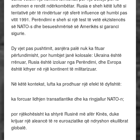
ardhmen e rendit ndërkombëtar. Rusia e sheh këtë luftë si
tentativë për të rindërtuar një sferë influence që humbi pas
vitit 1991. Perëndimi e sheh si një test të vetë ekzistencës
së NATO-s dhe besueshmërisë së Amerikës si garanci
sigurie.
Dy vjet pas pushtimit, asnjëra palë nuk ka fituar
përfundimisht, por humbjet janë kolosale: Ukraina është
rrënuar, Rusia është izoluar nga Perëndimi, dhe Evropa
është kthyer në një kontinent të militarizuar.
Në këtë kontekst, lufta ka prodhuar një efekt të dyfishtë:
ka forcuar lidhjen transatlantike dhe ka ringjallur NATO-n;
por njëkohësisht ka shtyrë Rusinë më afër Kinës, duke
krijuar një aleancë të re euroaziatike që ndryshon ekuilibrat
globalë.