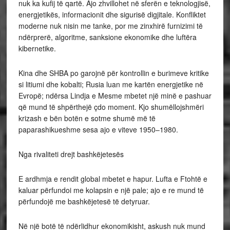
nuk ka kufij të qartë. Ajo zhvillohet në sferën e teknologjisë,
energjetikës, informacionit dhe sigurisë digjitale. Konfliktet
moderne nuk nisin me tanke, por me zinxhirë furnizimi të
ndërprerë, algoritme, sanksione ekonomike dhe luftëra
kibernetike.
Kina dhe SHBA po garojnë për kontrollin e burimeve kritike
si litiumi dhe kobalti; Rusia luan me kartën energjetike në
Evropë; ndërsa Lindja e Mesme mbetet një minë e pashuar
që mund të shpërthejë çdo moment. Kjo shumëllojshmëri
krizash e bën botën e sotme shumë më të
paparashikueshme sesa ajo e viteve 1950–1980.
Nga rivaliteti drejt bashkëjetesës
E ardhmja e rendit global mbetet e hapur. Lufta e Ftohtë e
kaluar përfundoi me kolapsin e një pale; ajo e re mund të
përfundojë me bashkëjetesë të detyruar.
Në një botë të ndërlidhur ekonomikisht, askush nuk mund