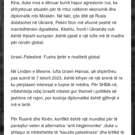
Kina, duke mos e dënuar kurrë hapur agresionin rus, ka
shfrytëzuar situatën për të rritur ndikimin ekonomik dhe
diplomatik mbi Moskën. Në fakt, çdo ditë që Rusia
dobësohet në Ukrainë, Pekini fiton më shumë peshë në
marrëdhënien dypalëshe. Kështu, fronti i Ukrainës nuk
është thjesht europian ;është pjesë e një lufte më të madhe
për rendin global.
Izrael–Palestinë: Fusha tjetër e rivalitetit global
Në Lindjen e Mesme, lufta Izrael–Hamas, që shpërtheu
pas sulmit të 7 tetorit 2023, është kthyer në një arenë të re
ku përplasen interesat e fuqive të mëdha. Për SHBA-në,
mbështetja ndaj Izraelit mbetet gur themeli i politikës së
jashtme në rajon, por kostoja diplomatike është gjithnjë e
më e lartë.
Për Rusinë dhe Kinën, konflikti është një mundësi për të
paraqitur veten si alternativa “anti-hegjemonike” ;duke u
shfaqur si mbështetës të “kauzës palestineze” dhe kritikë të