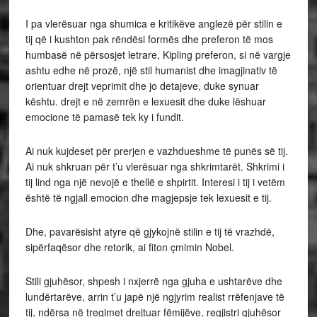
I pa vlerësuar nga shumica e kritikëve anglezë për stilin e
tij që i kushton pak rëndësi formës dhe preferon të mos
humbasë në përsosjet letrare, Kipling preferon, si në vargje
ashtu edhe në prozë, një stil humanist dhe imagjinativ të
orientuar drejt veprimit dhe jo detajeve, duke synuar
kështu. drejt e në zemrën e lexuesit dhe duke lëshuar
emocione të pamasë tek ky i fundit.
Ai nuk kujdeset për prerjen e vazhdueshme të punës së tij.
Ai nuk shkruan për t’u vlerësuar nga shkrimtarët. Shkrimi i
tij lind nga një nevojë e thellë e shpirtit. Interesi i tij i vetëm
është të ngjall emocion dhe magjepsje tek lexuesit e tij.
Dhe, pavarësisht atyre që gjykojnë stilin e tij të vrazhdë,
sipërfaqësor dhe retorik, ai fiton çmimin Nobel.
Stili gjuhësor, shpesh i nxjerrë nga gjuha e ushtarëve dhe
lundërtarëve, arrin t’u japë një ngjyrim realist rrëfenjave të
tij, ndërsa në tregimet drejtuar fëmijëve, regjistri gjuhësor