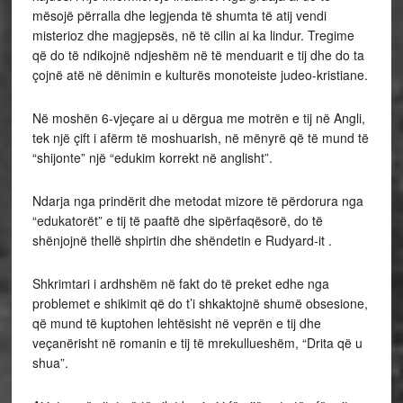
mësojë përralla dhe legjenda të shumta të atij vendi
misterioz dhe magjepsës, në të cilin ai ka lindur. Tregime
që do të ndikojnë ndjeshëm në të menduarit e tij dhe do ta
çojnë atë në dënimin e kulturës monoteiste judeo-kristiane.
Në moshën 6-vjeçare ai u dërgua me motrën e tij në Angli,
tek një çift i afërm të moshuarish, në mënyrë që të mund të
“shijonte” një “edukim korrekt në anglisht”.
Ndarja nga prindërit dhe metodat mizore të përdorura nga
“edukatorët” e tij të paaftë dhe sipërfaqësorë, do të
shënjojnë thellë shpirtin dhe shëndetin e Rudyard-it .
Shkrimtari i ardhshëm në fakt do të preket edhe nga
problemet e shikimit që do t’i shkaktojnë shumë obsesione,
që mund të kuptohen lehtësisht në veprën e tij dhe
veçanërisht në romanin e tij të mrekullueshëm, “Drita që u
shua”.