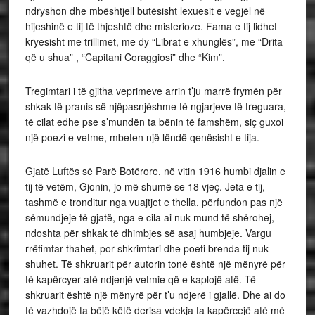
ndryshon dhe mbështjell butësisht lexuesit e vegjël në
hijeshinë e tij të thjeshtë dhe misterioze. Fama e tij lidhet
kryesisht me trillimet, me dy “Librat e xhunglës”, me “Drita
që u shua” , “Capitani Coraggiosi” dhe “Kim”.
Tregimtari i të gjitha veprimeve arrin t’ju marrë frymën për
shkak të pranis së njëpasnjëshme të ngjarjeve të treguara,
të cilat edhe pse s’mundën ta bënin të famshëm, siç guxoi
një poezi e vetme, mbeten një lëndë qenësisht e tija.
Gjatë Luftës së Parë Botërore, në vitin 1916 humbi djalin e
tij të vetëm, Gjonin, jo më shumë se 18 vjeç. Jeta e tij,
tashmë e tronditur nga vuajtjet e thella, përfundon pas një
sëmundjeje të gjatë, nga e cila ai nuk mund të shërohej,
ndoshta për shkak të dhimbjes së asaj humbjeje. Vargu
rrëfimtar thahet, por shkrimtari dhe poeti brenda tij nuk
shuhet. Të shkruarit për autorin tonë është një mënyrë për
të kapërcyer atë ndjenjë vetmie që e kaplojë atë. Të
shkruarit është një mënyrë për t’u ndjerë i gjallë. Dhe ai do
të vazhdojë ta bëjë këtë derisa vdekja ta kapërcejë atë më