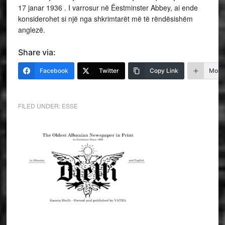
17 janar 1936 . I varrosur në Ëestminster Abbey, ai ende
konsiderohet si një nga shkrimtarët më të rëndësishëm
anglezë.
Share via:
Facebook
Twitter
Copy Link
More
FILED UNDER:
ESSE