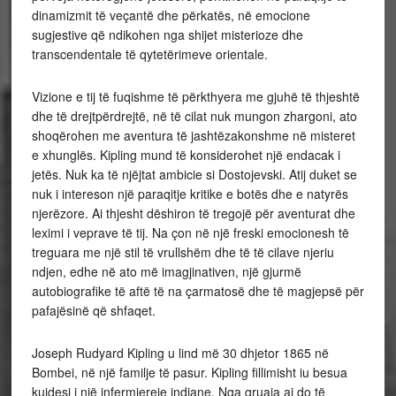
dinamizmit të veçantë dhe përkatës, në emocione
sugjestive që ndikohen nga shijet misterioze dhe
transcendentale të qytetërimeve orientale.
Vizione e tij të fuqishme të përkthyera me gjuhë të thjeshtë
dhe të drejtpërdrejtë, në të cilat nuk mungon zhargoni, ato
shoqërohen me aventura të jashtëzakonshme në misteret
e xhunglës. Kipling mund të konsiderohet një endacak i
jetës. Nuk ka të njëjtat ambicie si Dostojevski. Atij duket se
nuk i intereson një paraqitje kritike e botës dhe e natyrës
njerëzore. Ai thjesht dëshiron të tregojë për aventurat dhe
leximi i veprave të tij. Na çon në një freski emocionesh të
treguara me një stil të vrullshëm dhe të të cilave njeriu
ndjen, edhe në ato më imagjinativen, një gjurmë
autobiografike të aftë të na çarmatosë dhe të magjepsë për
pafajësinë që shfaqet.
Joseph Rudyard Kipling u lind më 30 dhjetor 1865 në
Bombei, në një familje të pasur. Kipling fillimisht iu besua
kujdesi i një infermiereje indiane. Nga gruaja ai do të