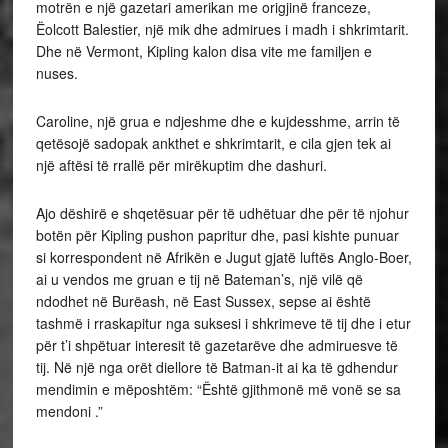
motrën e një gazetari amerikan me origjinë franceze,
Ëolcott Balestier, një mik dhe admirues i madh i shkrimtarit.
Dhe në Vermont, Kipling kalon disa vite me familjen e
nuses.
Caroline, një grua e ndjeshme dhe e kujdesshme, arrin të
qetësojë sadopak ankthet e shkrimtarit, e cila gjen tek ai
një aftësi të rrallë për mirëkuptim dhe dashuri.
Ajo dëshirë e shqetësuar për të udhëtuar dhe për të njohur
botën për Kipling pushon papritur dhe, pasi kishte punuar
si korrespondent në Afrikën e Jugut gjatë luftës Anglo-Boer,
ai u vendos me gruan e tij në Bateman’s, një vilë që
ndodhet në Burëash, në East Sussex, sepse ai është
tashmë i rraskapitur nga suksesi i shkrimeve të tij dhe i etur
për t’i shpëtuar interesit të gazetarëve dhe admiruesve të
tij. Në një nga orët diellore të Batman-it ai ka të gdhendur
mendimin e mëposhtëm: “Është gjithmonë më vonë se sa
mendoni .”