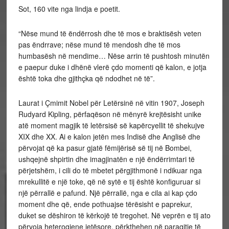
Sot, 160 vite nga lindja e poetit.
“Nëse mund të ëndërrosh dhe të mos e braktisësh veten
pas ëndrrave; nëse mund të mendosh dhe të mos
humbasësh në mendime… Nëse arrin të pushtosh minutën
e paepur duke i dhënë vlerë çdo momenti që kalon, e jotja
është toka dhe gjithçka që ndodhet në të”.
Laurat i Çmimit Nobel për Letërsinë në vitin 1907, Joseph
Rudyard Kipling, përfaqëson në mënyrë krejtësisht unike
atë moment magjik të letërsisë së kapërcyellit të shekujve
XIX dhe XX. Ai e kalon jetën mes Indisë dhe Anglisë dhe
përvojat që ka pasur gjatë fëmijërisë së tij në Bombei,
ushqejnë shpirtin dhe imagjinatën e një ëndërrimtari të
përjetshëm, i cili do të mbetet përgjithmonë i ndikuar nga
mrekullitë e një toke, që në sytë e tij është konfiguruar si
një përrallë e pafund. Një përrallë, nga e cila ai kap çdo
moment dhe që, ende pothuajse tërësisht e paprekur,
duket se dëshiron të kërkojë të tregohet. Në veprën e tij ato
përvoja heterogjene jetësore, përkthehen në paraqitje të