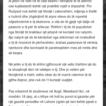
Ai jeton në vitet në të cilat besimi i fëmijëve te të afërmit
ose kujdestarët është një praktikë mjaft e shpeshtë. Por
Rudyard nuk është një fëmijë i zakonshëm; ndjenja e thellë
e hutimit dhe zhgënjimit të atyre viteve do të mprehë
ndjeshmërinë e tij ekstreme, e cila do të gjejë një dalje në
pasionin e tij për të shkruar. Rrëfimi i tij do të popullohet
nga fëmijë të braktisur që jetojnë në kontakt me natyrën.
Ajo natyrë që do të këndohet nga shkrimtari në mrekullinë
e tij të rinovimit të përhershëm, krahas pasioneve të vërteta
njerëzore dhe kontrastit të pandreqshëm mes së mirës dhe
së keqes.
Në jetën e tij do të shihni gjithmonë një vello trishtimi që do
ta shoqërojë deri në vdekjen e tij. Dhe jo vetëm për
fëmijërinë e trisht; edhe nëse do të marrë nderime të të
gjitha llojeve, jeta nuk do t’i kursejë vuajtjet.
Pas mbarimit të studimeve në Angli, Westëard Ho!, në
moshën 18 vjeç, ai u kthye në Indi ku punoi si gazetar për
një gazetë periodike në Lahore (qytet që tani është pjesë e