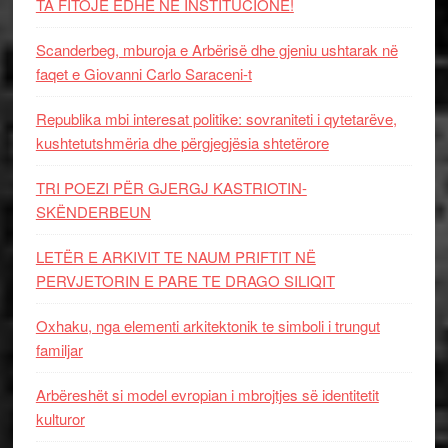
TA FITOJË EDHE NË INSTITUCIONE!
Scanderbeg, mburoja e Arbërisë dhe gjeniu ushtarak në
faqet e Giovanni Carlo Saraceni-t
Republika mbi interesat politike: sovraniteti i qytetarëve,
kushtetutshmëria dhe përgjegjësia shtetërore
TRI POEZI PËR GJERGJ KASTRIOTIN-
SKËNDERBEUN
LETËR E ARKIVIT TE NAUM PRIFTIT NË
PERVJETORIN E PARE TE DRAGO SILIQIT
Oxhaku, nga elementi arkitektonik te simboli i trungut
familjar
Arbëreshët si model evropian i mbrojtjes së identitetit
kulturor