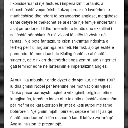
I konsideruar si një festues i imperializmit britanik, ai
shpesh është veçanërisht i ekzagjeruar në lavdërimin e
madhështisë dhe nderit të perandorisë angleze, megjithëse
është detyrë të theksohet se ai është një fëmijë ëndërrtar i
asaj perandorie, i lidhur me mitet e kohës dhe ekzaltimi i
saj është për shkak të një vizioni të jetës të zhytur në
fantazi. Një botë fantazie, të cilën shkrimtari ndoshta e
tërheq për t’u larguar nga realiteti. Në fakt, ajo që është e
pamundur të mos duash te Kipling është se ai është i
sinqertë, që e nxjerr drejtpërdrejt nga zemra, atë sinqeritet
gati fëminor edhe në lartësimin e imperializmit anglez.
Ai nuk i ka mbushur ende dyzet e dy vjet kur, në vitin 1907,
iu dha çmimi Nobel për letërsinë me motivacionin vijues:
“Duke pasur parasysh fuqinë e vëzhgimit, origjinalitetin e
imagjinatës, forcën e ideve dhe talentin e jashtëzakonshëm
për rrëfimi që karakterizon krijimet e këtij autori me famë
botërore ”. Një çmim mjaft i përzier, sepse emri i tij as që
është menduar në listën e shumë kandidatëve zyrtarë që
Anglia insiston të prezantojë.