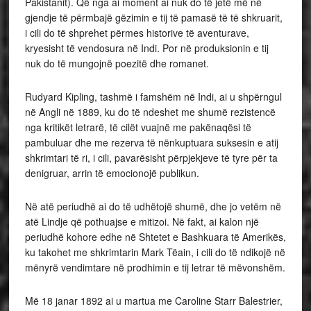
Pakistanit). Që nga ai moment ai nuk do të jetë më në
gjendje të përmbajë gëzimin e tij të pamasë të të shkruarit,
i cili do të shprehet përmes historive të aventurave,
kryesisht të vendosura në Indi. Por në produksionin e tij
nuk do të mungojnë poezitë dhe romanet.
Rudyard Kipling, tashmë i famshëm në Indi, ai u shpërngul
në Angli në 1889, ku do të ndeshet me shumë rezistencë
nga kritikët letrarë, të cilët vuajnë me pakënaqësi të
pambuluar dhe me rezerva të nënkuptuara suksesin e atij
shkrimtari të ri, i cili, pavarësisht përpjekjeve të tyre për ta
denigruar, arrin të emocionojë publikun.
Në atë periudhë ai do të udhëtojë shumë, dhe jo vetëm në
atë Lindje që pothuajse e mitizoi. Në fakt, ai kalon një
periudhë kohore edhe në Shtetet e Bashkuara të Amerikës,
ku takohet me shkrimtarin Mark Tëain, i cili do të ndikojë në
mënyrë vendimtare në prodhimin e tij letrar të mëvonshëm.
Më 18 janar 1892 ai u martua me Caroline Starr Balestrier,