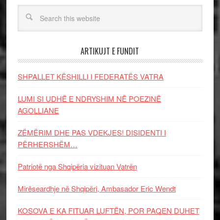
ARTIKUJT E FUNDIT
SHPALLET KËSHILLI I FEDERATËS VATRA
LUMI SI UDHË E NDRYSHIM NË POEZINË
AGOLLIANE
ZËMËRIM DHE PAS VDEKJES! DISIDENTI I
PËRHERSHËM…
Patriotë nga Shqipëria vizituan Vatrën
Mirëseardhje në Shqipëri, Ambasador Eric Wendt
KOSOVA E KA FITUAR LUFTËN, POR PAQEN DUHET