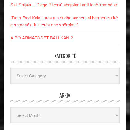
Sali Shijaku, “Diego Rivera” shqiptar i artit tonë kombëtar
“Dom Fred Kalaj, mes altarit dhe atdheut si hermeneutikë
e shpresës, kujtesës dhe shërbimit”
A PO ARMATOSET BALLKANI?
KATEGORITË
Kategoritë
ARKIV
Arkiv