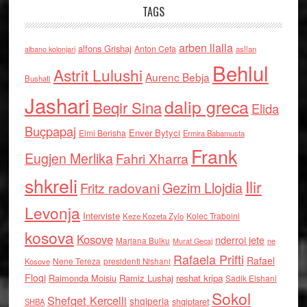
TAGS
arben llalla
alfons Grishaj
Anton Cefa
asllan
albano kolonjari
Behlul
Astrit Lulushi
Aurenc Bebja
Bushati
Jashari
dalip greca
Beqir Sina
Elida
Buçpapaj
Enver Bytyci
Elmi Berisha
Ermira Babamusta
Frank
Eugjen Merlika
Fahri Xharra
shkreli
Ilir
Gezim Llojdia
Fritz radovani
Levonja
Interviste
Kolec Traboini
Keze Kozeta Zylo
kosova
Kosove
nderroi jete
Marjana Bulku
ne
Murat Gecaj
Rafaela Prifti
Rafael
Nene Tereza
Kosove
presidenti Nishani
Floqi
Raimonda Moisiu
Ramiz Lushaj
reshat kripa
Sadik Elshani
Sokol
Shefqet Kercelli
shqiperia
shqiptaret
SHBA