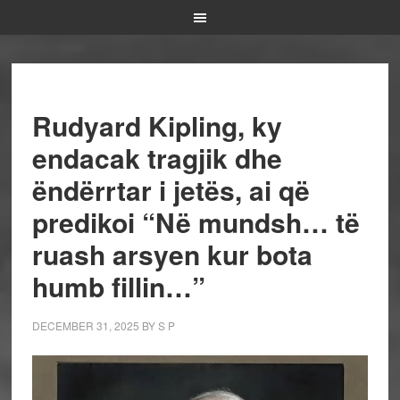
Rudyard Kipling, ky
endacak tragjik dhe
ëndërrtar i jetës, ai që
predikoi “Në mundsh… të
ruash arsyen kur bota
humb fillin…”
DECEMBER 31, 2025
BY
S P