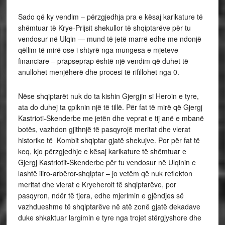
Sado që ky vendim – përzgjedhja pra e kësaj karikature të
shëmtuar të Krye-Prijsit shekullor të shqiptarëve për tu
vendosur në Ulqin — mund të jetë marrë edhe me ndonjë
qëllim të mirë ose i shtyrë nga mungesa e mjeteve
financiare – prapseprap është një vendim që duhet të
anullohet menjëherë dhe procesi të rifillohet nga 0.
Nëse shqiptarët nuk do ta kishin Gjergjin si Heroin e tyre,
ata do duhej ta çpiknin një të tillë. Për fat të mirë që Gjergj
Kastrioti-Skenderbe me jetën dhe veprat e tij anë e mbanë
botës, vazhdon gjithnjë të pasqyrojë meritat dhe vlerat
historike të Kombit shqiptar gjatë shekujve. Por për fat të
keq, kjo përzgjedhje e kësaj karikature të shëmtuar e
Gjergj Kastriotit-Skenderbe për tu vendosur në Ulqinin e
lashtë iliro-arbëror-shqiptar – jo vetëm që nuk reflekton
meritat dhe vlerat e Kryeheroit të shqiptarëve, por
pasqyron, ndër të tjera, edhe mjerimin e gjëndjes së
vazhdueshme të shqiptarëve në atë zonë gjatë dekadave
duke shkaktuar largimin e tyre nga trojet stërgjyshore dhe