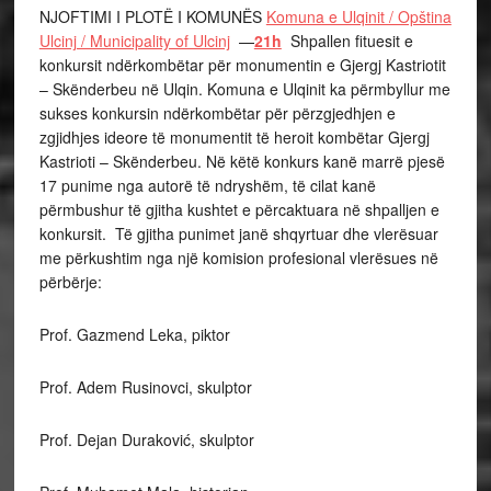
NJOFTIMI I PLOTË I KOMUNËS
Komuna e Ulqinit / Opština
Ulcinj / Municipality of Ulcinj
—
21h
Shpallen fituesit e
konkursit ndërkombëtar për monumentin e Gjergj Kastriotit
– Skënderbeu në Ulqin. Komuna e Ulqinit ka përmbyllur me
sukses konkursin ndërkombëtar për përzgjedhjen e
zgjidhjes ideore të monumentit të heroit kombëtar Gjergj
Kastrioti – Skënderbeu. Në këtë konkurs kanë marrë pjesë
17 punime nga autorë të ndryshëm, të cilat kanë
përmbushur të gjitha kushtet e përcaktuara në shpalljen e
konkursit. Të gjitha punimet janë shqyrtuar dhe vlerësuar
me përkushtim nga një komision profesional vlerësues në
përbërje:
Prof. Gazmend Leka, piktor
Prof. Adem Rusinovci, skulptor
Prof. Dejan Duraković, skulptor