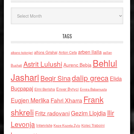
Arkiv
TAGS
arben llalla
alfons Grishaj
Anton Cefa
asllan
albano kolonjari
Behlul
Astrit Lulushi
Aurenc Bebja
Bushati
Jashari
dalip greca
Beqir Sina
Elida
Buçpapaj
Enver Bytyci
Elmi Berisha
Ermira Babamusta
Frank
Eugjen Merlika
Fahri Xharra
shkreli
Ilir
Gezim Llojdia
Fritz radovani
Levonja
Interviste
Kolec Traboini
Keze Kozeta Zylo