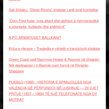
Sali Shijaku, “Diego Rivera” shqiptar i artit tonë kombëtar
“Dom Fred Kalaj, mes altarit dhe atdheut si hermeneutikë
e shpresës, kujtesës dhe shërbimit”
A PO ARMATOSET BALLKANI?
Kriza e vlerave – Tragjedia e vërtetë e tranzicionit shqiptar
Green Coast sjell Nammos Hotels & Resorts në Shqipëri:
Një destinacion i ri lifestyle merr formë në Rivierën
Shqiptare
PUEBLO (1966) / HISTORIA E SPANJOLLES NGA
VALENCIA QË PËRFUNDOI NË LUSHNJE — 29 VJET
PRITJE (1937 – 1966) TË NJË TELEFONATE NGA DY
MOTRAT