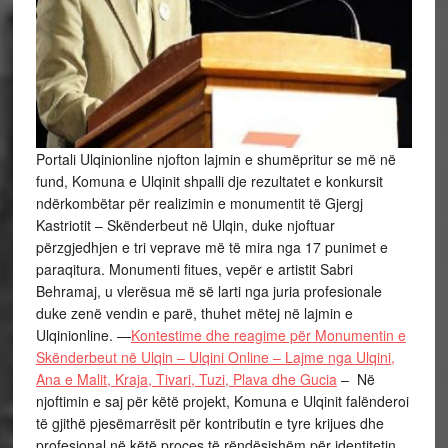
Portali Ulqinionline njofton lajmin e shumëpritur se më në
fund, Komuna e Ulqinit shpalli dje rezultatet e konkursit
ndërkombëtar për realizimin e monumentit të Gjergj
Kastriotit – Skënderbeut në Ulqin, duke njoftuar
përzgjedhjen e tri veprave më të mira nga 17 punimet e
paraqitura. Monumenti fitues, vepër e artistit Sabri
Behramaj, u vlerësua më së larti nga juria profesionale
duke zenë vendin e parë, thuhet mëtej në lajmin e
Ulqinionline. —
Kontestime dhe reagime për Monumentin e
Skënderbeut në Ulqin – Ulqini Online – Lajme nga Ulqini,
Ana e Malit, Kraja, Tivari, Tuzi, Plava dhe Gucia
– Në
njoftimin e saj për këtë projekt, Komuna e Ulqinit falënderoi
të gjithë pjesëmarrësit për kontributin e tyre krijues dhe
profesional në këtë proces të rëndësishëm për identitetin