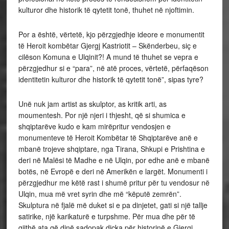
kulturor dhe historik të qytetit tonë, thuhet në njoftimin.
Por a është, vërtetë, kjo përzgjedhje ideore e monumentit
të Heroit kombëtar Gjergj Kastriotit – Skënderbeu, siç e
cilëson Komuna e Ulqinit?! A mund të thuhet se vepra e
përzgjedhur si e “para”, në atë proces, vërtetë, përfaqëson
identitetin kulturor dhe historik të qytetit tonë”, sipas tyre?
Unë nuk jam artist as skulptor, as kritik arti, as
moumentesh. Por një njeri i thjesht, që si shumica e
shqiptarëve kudo e kam mirëpritur vendosjen e
monumenteve të Heroit Kombëtar të Shqiptarëve anë e
mbanë trojeve shqiptare, nga Tirana, Shkupi e Prishtina e
deri në Malësi të Madhe e në Ulqin, por edhe anë e mbanë
botës, në Evropë e deri në Amerikën e largët. Monumenti i
përzgjedhur me këtë rast i shumë pritur për tu vendosur në
Ulqin, mua më vret syrin dhe më “këputë zemrën”.
Skulptura në fjalë më duket si e pa dinjetet, gati si një tallje
satirike, një karikaturë e turpshme. Për mua dhe për të
gjithë ata që dinë sadopak diçka për historinë e Gjergj