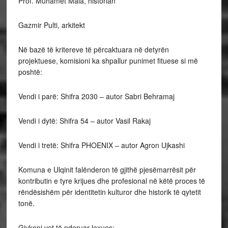
Prof. Muhamet Mala, historian
Gazmir Pulti, arkitekt
Në bazë të kritereve të përcaktuara në detyrën
projektuese, komisioni ka shpallur punimet fituese si më
poshtë:
Vendi i parë: Shifra 2030 – autor Sabri Behramaj
Vendi i dytë: Shifra 54 – autor Vasil Rakaj
Vendi i tretë: Shifra PHOENIX – autor Agron Ujkashi
Komuna e Ulqinit falënderon të gjithë pjesëmarrësit për
kontributin e tyre krijues dhe profesional në këtë proces të
rëndësishëm për identitetin kulturor dhe historik të qytetit
tonë.
Gjykoni vet të nderuar lexues: