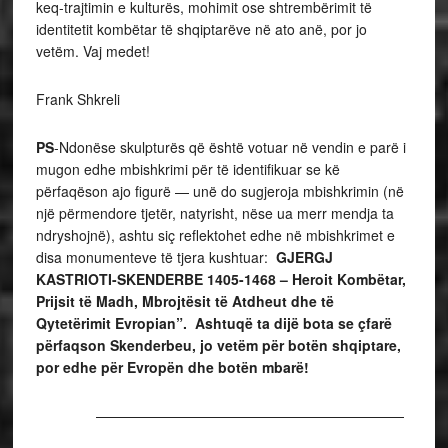
keq-trajtimin e kulturës, mohimit ose shtrembërimit të
identitetit kombëtar të shqiptarëve në ato anë, por jo
vetëm. Vaj medet!
Frank Shkreli
PS
-Ndonëse skulpturës që është votuar në vendin e parë i
mugon edhe mbishkrimi për të identifikuar se kë
përfaqëson ajo figurë — unë do sugjeroja mbishkrimin (në
një përmendore tjetër, natyrisht, nëse ua merr mendja ta
ndryshojnë), ashtu siç reflektohet edhe në mbishkrimet e
disa monumenteve të tjera kushtuar:
GJERGJ
KASTRIOTI-SKENDERBE 1405-1468 – Heroit Kombëtar,
Prijsit të Madh, Mbrojtësit të Atdheut dhe të
Qytetërimit Evropian”. Ashtuqë ta dijë bota se çfarë
përfaqson Skenderbeu, jo vetëm për botën shqiptare,
por edhe për Evropën dhe botën mbarë!
——————————————————————