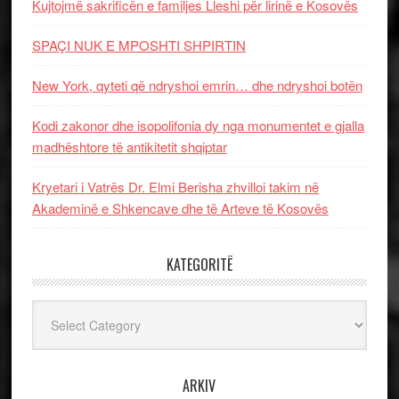
Kujtojmë sakrificën e familjes Lleshi për lirinë e Kosovës
SPAÇI NUK E MPOSHTI SHPIRTIN
New York, qyteti që ndryshoi emrin… dhe ndryshoi botën
Kodi zakonor dhe isopolifonia dy nga monumentet e gjalla
madhështore të antikitetit shqiptar
Kryetari i Vatrës Dr. Elmi Berisha zhvilloi takim në
Akademinë e Shkencave dhe të Arteve të Kosovës
KATEGORITË
Kategoritë
ARKIV