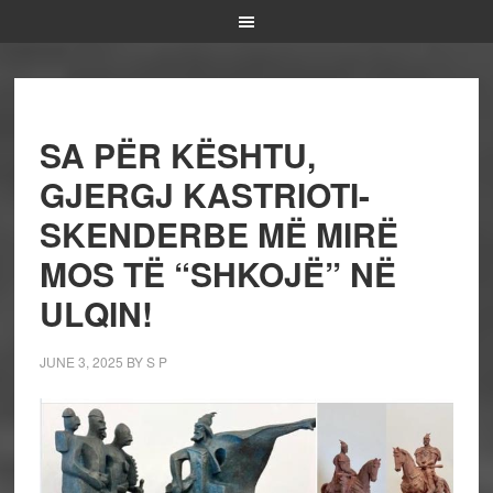
SA PËR KËSHTU,
GJERGJ KASTRIOTI-
SKENDERBE MË MIRË
MOS TË “SHKOJË” NË
ULQIN!
JUNE 3, 2025
BY
S P