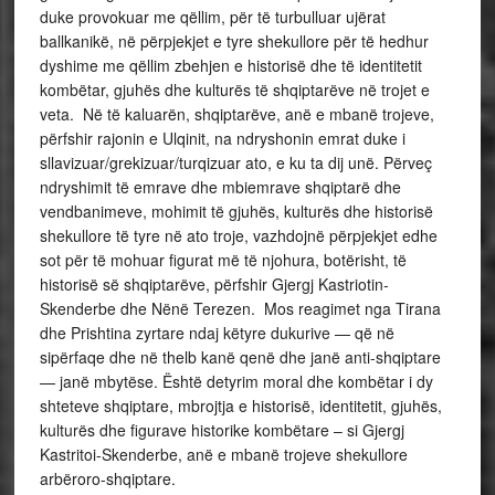
duke provokuar me qëllim, për të turbulluar ujërat
ballkanikë, në përpjekjet e tyre shekullore për të hedhur
dyshime me qëllim zbehjen e historisë dhe të identitetit
kombëtar, gjuhës dhe kulturës të shqiptarëve në trojet e
veta. Në të kaluarën, shqiptarëve, anë e mbanë trojeve,
përfshir rajonin e Ulqinit, na ndryshonin emrat duke i
sllavizuar/grekizuar/turqizuar ato, e ku ta dij unë. Përveç
ndryshimit të emrave dhe mbiemrave shqiptarë dhe
vendbanimeve, mohimit të gjuhës, kulturës dhe historisë
shekullore të tyre në ato troje, vazhdojnë përpjekjet edhe
sot për të mohuar figurat më të njohura, botërisht, të
historisë së shqiptarëve, përfshir Gjergj Kastriotin-
Skenderbe dhe Nënë Terezen. Mos reagimet nga Tirana
dhe Prishtina zyrtare ndaj këtyre dukurive — që në
sipërfaqe dhe në thelb kanë qenë dhe janë anti-shqiptare
— janë mbytëse. Është detyrim moral dhe kombëtar i dy
shteteve shqiptare, mbrojtja e historisë, identitetit, gjuhës,
kulturës dhe figurave historike kombëtare – si Gjergj
Kastritoi-Skenderbe, anë e mbanë trojeve shekullore
arbëroro-shqiptare.