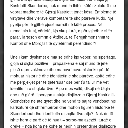
Kastriotit-Skenderbe, nuk mund ta lidhin këtë skulpturë me
veprat madhore të Gjergj Kastriotit tonë: kësaj Embleme të
virtyteve dhe vlerave kombëtare të shqiptarëve kudo. Një
pyetje për të gjithë pjesëmarrsit në këtë proces: Në
mendimin tuaj, vërtetë, kjo skulpturë, e përzgjedhur si “e
para”, lartëson emrin e Atdheut, të Përgjithmonshmit të
Kombit dhe Mbrojtsit të qytetërimit perëndimor?
Unë i kam dyshimet e mia se edhe kjo vepër, në sipërfaqe,
gjoja si diçka pozitive – prapaskena e saj mund të jetë
pjesë e provokimeve dhe manovrimeve historike për të
mohuar historinë dhe identitetin e shqiptarëve, qoftë edhe
me përpjekjet për të tjetërsuar ose për t’u tallur me vet
identitetin e shqiptarëve. A po mos vallë, dikujt në Ulqin
dhe më gjërë, i pengon statuja dinjitoze e Gjergj Kastriotit-
Skenderbe në atë qytet dhe në vend të saj të vendoset një
karikaturë që shtrembëron dhe mohon figurën historike të
Skenderbeut dhe identitetin e shqitarëve atje? Nuk do të
ishte hera e parë që të huajt – serbo-malazezët, turqë e
grekë – nga koha në kohë të hedhin pretendime djallëzore