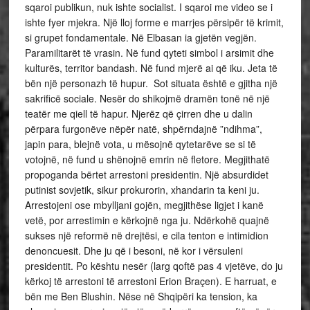
sqaroi publikun, nuk ishte socialist. I sqaroi me video se i
ishte fyer mjekra. Një lloj forme e marrjes përsipër të krimit,
si grupet fondamentale. Në Elbasan ia gjetën vegjën.
Paramilitarët të vrasin. Në fund qyteti simbol i arsimit dhe
kulturës, territor bandash. Në fund mjerë ai që iku. Jeta të
bën një personazh të hupur. Sot situata është e gjitha një
sakrificë sociale. Nesër do shikojmë dramën tonë në një
teatër me qiell të hapur. Njerëz që çirren dhe u dalin
përpara furgonëve nëpër natë, shpërndajnë ”ndihma”,
japin para, blejnë vota, u mësojnë qytetarëve se si të
votojnë, në fund u shënojnë emrin në fletore. Megjithatë
propoganda bërtet arrestoni presidentin. Një absurdidet
putinist sovjetik, sikur prokurorin, xhandarin ta keni ju.
Arrestojeni ose mbylljani gojën, megjithëse ligjet i kanë
vetë, por arrestimin e kërkojnë nga ju. Ndërkohë quajnë
sukses një reformë në drejtësi, e cila tenton e intimidion
denoncuesit. Dhe ju që i besoni, në kor i vërsuleni
presidentit. Po kështu nesër (larg qoftë pas 4 vjetëve, do ju
kërkoj të arrestoni të arrestoni Erion Braçen). E harruat, e
bën me Ben Blushin. Nëse në Shqipëri ka tension, ka