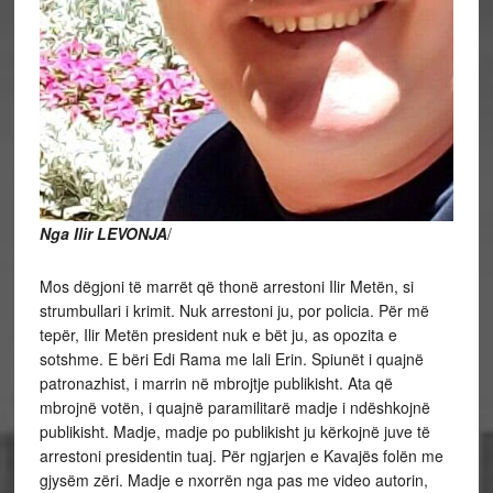
Nga Ilir LEVONJA
/
Mos dëgjoni të marrët që thonë arrestoni Ilir Metën, si
strumbullari i krimit. Nuk arrestoni ju, por policia. Për më
tepër, Ilir Metën president nuk e bët ju, as opozita e
sotshme. E bëri Edi Rama me lali Erin. Spiunët i quajnë
patronazhist, i marrin në mbrojtje publikisht. Ata që
mbrojnë votën, i quajnë paramilitarë madje i ndëshkojnë
publikisht. Madje, madje po publikisht ju kërkojnë juve të
arrestoni presidentin tuaj. Për ngjarjen e Kavajës folën me
gjysëm zëri. Madje e nxorrën nga pas me video autorin,