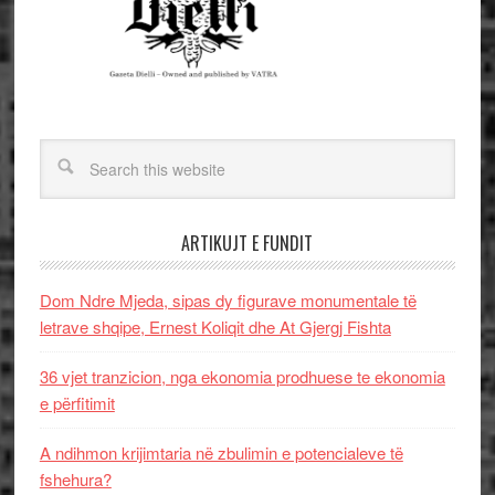
ARTIKUJT E FUNDIT
Dom Ndre Mjeda, sipas dy figurave monumentale të
letrave shqipe, Ernest Koliqit dhe At Gjergj Fishta
36 vjet tranzicion, nga ekonomia prodhuese te ekonomia
e përfitimit
A ndihmon krijimtaria në zbulimin e potencialeve të
fshehura?