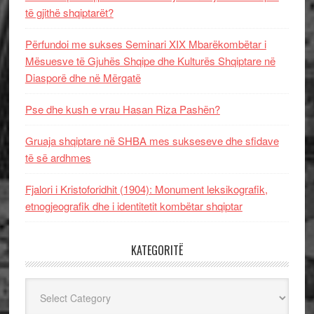
të gjithë shqiptarët?
Përfundoi me sukses Seminari XIX Mbarëkombëtar i
Mësuesve të Gjuhës Shqipe dhe Kulturës Shqiptare në
Diasporë dhe në Mërgatë
Pse dhe kush e vrau Hasan Riza Pashën?
Gruaja shqiptare në SHBA mes sukseseve dhe sfidave
të së ardhmes
Fjalori i Kristoforidhit (1904): Monument leksikografik,
etnogjeografik dhe i identitetit kombëtar shqiptar
KATEGORITË
Kategoritë