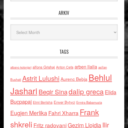
ARKIV
Arkiv
TAGS
arben llalla
alfons Grishaj
Anton Cefa
asllan
albano kolonjari
Behlul
Astrit Lulushi
Aurenc Bebja
Bushati
Jashari
dalip greca
Beqir Sina
Elida
Buçpapaj
Enver Bytyci
Elmi Berisha
Ermira Babamusta
Frank
Eugjen Merlika
Fahri Xharra
shkreli
Ilir
Gezim Llojdia
Fritz radovani