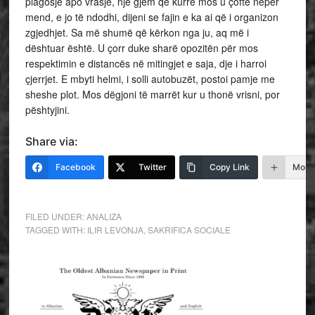
plagosje apo vrasje, një gjëm që kurrë mos u çoftë nëpër
mend, e jo të ndodhi, dijeni se fajin e ka ai që i organizon
zgjedhjet. Sa më shumë që kërkon nga ju, aq më i
dështuar është. U çorr duke sharë opozitën për mos
respektimin e distancës në mitingjet e saja, dje i harroi
çjerrjet. E mbyti helmi, i solli autobuzët, postoi pamje me
sheshe plot. Mos dëgjoni të marrët kur u thonë vrisni, por
pështyjini.
Share via:
Facebook
Twitter
Copy Link
More
FILED UNDER:
ANALIZA
TAGGED WITH:
ILIR LEVONJA
,
SAKRIFICA SOCIALE