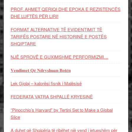
PROF. AHMET QERIQI DHE EPOKA E REZISTENCЁS
DHE LUFTЁS PЁR LIRI!
FORMAT ALTERNATIVE TË EVIDENTIMIT TË
TARIFËS POSTARE NË HISTORINË E POSTËS
SHQIPTARE
NJË SPROVË E GUXIMSHME PERFORMIZMI…
𝐕𝐞𝐧𝐝𝐢𝐦𝐞𝐭 𝐐𝐞̈ 𝐍𝐝𝐫𝐲𝐬𝐡𝐮𝐚𝐧 𝐁𝐨𝐭𝐞̈𝐧
Lek Gjolaj – kalorësi fisnik i Malësisë
FEDERATA VATRA SHPALLË KRYESINË
“Pinocchio’s Harvard” by Tertini Set to Make a Global
Slice
A duhet që Shqipëria të ribëhet një vend i jetueshëm për