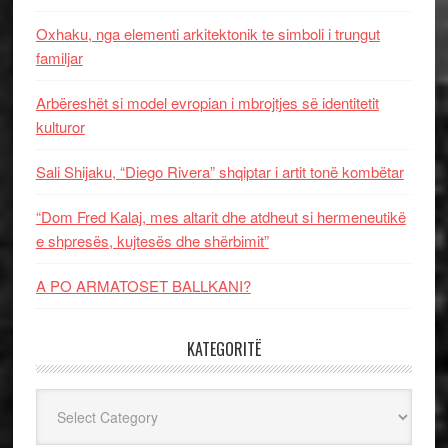
Oxhaku, nga elementi arkitektonik te simboli i trungut
familjar
Arbëreshët si model evropian i mbrojtjes së identitetit
kulturor
Sali Shijaku, “Diego Rivera” shqiptar i artit tonë kombëtar
“Dom Fred Kalaj, mes altarit dhe atdheut si hermeneutikë
e shpresës, kujtesës dhe shërbimit”
A PO ARMATOSET BALLKANI?
KATEGORITË
Kategoritë