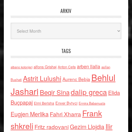
ARKIV
Arkiv
TAGS
arben llalla
alfons Grishaj
Anton Cefa
asllan
albano kolonjari
Behlul
Astrit Lulushi
Aurenc Bebja
Bushati
Jashari
dalip greca
Beqir Sina
Elida
Buçpapaj
Enver Bytyci
Elmi Berisha
Ermira Babamusta
Frank
Eugjen Merlika
Fahri Xharra
shkreli
Ilir
Gezim Llojdia
Fritz radovani