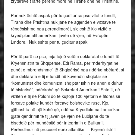
zrytarëve t lartë perëndimorë në Tiranë dhe në Prishtinë.
Por nuk është aspak për tu çuditur se pse vitet e fundit,
Tirana dhe Prishtina nuk janë në agjendën e vizitave të
rëndësishme nga perendimorët, siç eshtë kjo vizitë e
kryediplomatit amerikan, javën që vjen, në Evropën
Lindore. Nuk është për tu çuditur aspak!
Për të parë se pse, mjaftojnë vetëm deklaratat e fundit të
Kryeministrit të Shqipërisë, Edi Rama, për “ndërhyrjet në
punët e mbrendshme” të Shqipërisë nga ndërkombëtarët si
dhe deklarata e tij e fundit në kuvendin shqiptar se
“komunistët dhe komunizmi shqiptar ishin në anën e duhur
të historisë”, ndërkohë që Sekretari Amerikan i Shtetit, në
vizitën e tij në Poloni do të kujtojë 100-vjetorin e fitores së
forcave polake kundër forcave bolshevike ruse. Kjo,
gjithashtu në një kohë që, ndërsa Kryediplomati amerikan
gjatë qëndrimit të tij javën që vjen në Lubljanë do të
bisedojë për mundësitë për integrimin e Ballkanit
Perëndimor në proceset euro-atlantike — Kryeministri i