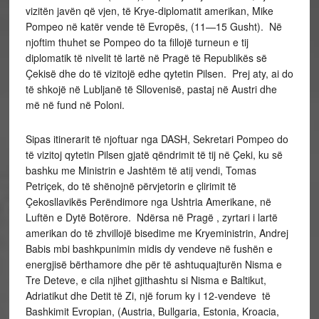
vizitën javën që vjen, të Krye-diplomatit amerikan, Mike
Pompeo në katër vende të Evropës, (11—15 Gusht). Në
njoftim thuhet se Pompeo do ta fillojë turneun e tij
diplomatik të nivelit të lartë në Pragë të Republikës së
Çekisë dhe do të vizitojë edhe qytetin Pilsen. Prej aty, ai do
të shkojë në Lubljanë të Sllovenisë, pastaj në Austri dhe
më në fund në Poloni.
Sipas itinerarit të njoftuar nga DASH, Sekretari Pompeo do
të vizitoj qytetin Pilsen gjatë qëndrimit të tij në Çeki, ku së
bashku me Ministrin e Jashtëm të atij vendi, Tomas
Petriçek, do të shënojnë përvjetorin e çlirimit të
Çekosllavikës Perëndimore nga Ushtria Amerikane, në
Luftën e Dytë Botërore. Ndërsa në Pragë , zyrtari i lartë
amerikan do të zhvillojë bisedime me Kryeministrin, Andrej
Babis mbi bashkpunimin midis dy vendeve në fushën e
energjisë bërthamore dhe për të ashtuquajturën Nisma e
Tre Deteve, e cila njihet gjithashtu si Nisma e Baltikut,
Adriatikut dhe Detit të Zi, një forum ky i 12-vendeve të
Bashkimit Evropian, (Austria, Bullgaria, Estonia, Kroacia,