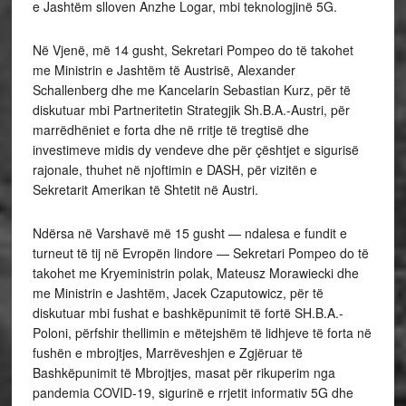
e Jashtëm slloven Anzhe Logar, mbi teknologjinë 5G.
Në Vjenë, më 14 gusht, Sekretari Pompeo do të takohet
me Ministrin e Jashtëm të Austrisë, Alexander
Schallenberg dhe me Kancelarin Sebastian Kurz, për të
diskutuar mbi Partneritetin Strategjik Sh.B.A.-Austri, për
marrëdhëniet e forta dhe në rritje të tregtisë dhe
investimeve midis dy vendeve dhe për çështjet e sigurisë
rajonale, thuhet në njoftimin e DASH, për vizitën e
Sekretarit Amerikan të Shtetit në Austri.
Ndërsa në Varshavë më 15 gusht — ndalesa e fundit e
turneut të tij në Evropën lindore — Sekretari Pompeo do të
takohet me Kryeministrin polak, Mateusz Morawiecki dhe
me Ministrin e Jashtëm, Jacek Czaputowicz, për të
diskutuar mbi fushat e bashkëpunimit të fortë SH.B.A.-
Poloni, përfshir thellimin e mëtejshëm të lidhjeve të forta në
fushën e mbrojtjes, Marrëveshjen e Zgjëruar të
Bashkëpunimit të Mbrojtjes, masat për rikuperim nga
pandemia COVID-19, sigurinë e rrjetit informativ 5G dhe