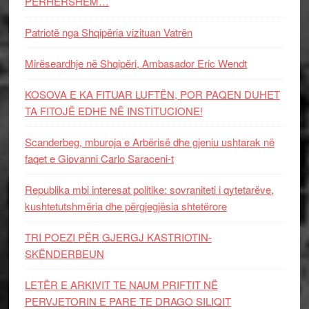
PËRHERSHËM…
Patriotë nga Shqipëria vizituan Vatrën
Mirëseardhje në Shqipëri, Ambasador Eric Wendt
KOSOVA E KA FITUAR LUFTËN, POR PAQEN DUHET
TA FITOJË EDHE NË INSTITUCIONE!
Scanderbeg, mburoja e Arbërisë dhe gjeniu ushtarak në
faqet e Giovanni Carlo Saraceni-t
Republika mbi interesat politike: sovraniteti i qytetarëve,
kushtetutshmëria dhe përgjegjësia shtetërore
TRI POEZI PËR GJERGJ KASTRIOTIN-
SKËNDERBEUN
LETËR E ARKIVIT TE NAUM PRIFTIT NË
PERVJETORIN E PARE TE DRAGO SILIQIT