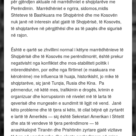
për gjëndjen aktuale në marrëdhniet e shqiptarëve me
Perëndimin. Marrëdhëniet e ngrira, sidomos,midis
Shteteve të Bashkuara me Shqipërinë dhe me Kosovën
nuk janë në interesin afat gjatë të Shqipërisë, të Kosovës,
të shqiptarëve në përgjithësi dhe as të paqës dhe sigurisë
në rajon.
Është e qartë se zhvillimi normal i këtyre marrëdhënieve të
Shqipërisë dhe të Kosovës me perëndimorët, është prekur
negativisht nga konfliktet dhe mos-stabiliteti politik i
mbrendëshëm, por edhe nga flirtimet (e maskuara me
kërcënime) me influenca të huaja, historikisht, jo mike të
shqiptarëve, siç janë Turqia, Rusia dhe Kina. Pa
përmendur, në këtë mes, trafikimin e drogës, krimin e
organizuar dhe korrupsionin në nivelet më të larta të
qeverisë dhe mungesën e sundimit të ligjit në vend. Janë
këto probleme dhe të tjera si këto, të cilat bëjnë që zyrtarët
e lartë të Amerikës — siç është Sekretari Amerikan i Shtetit
dhe ata të vendeve të tjera perëndimore — të
anashkalojnë Tiranën dhe Prishtinën zyrtare gjatë vizitave