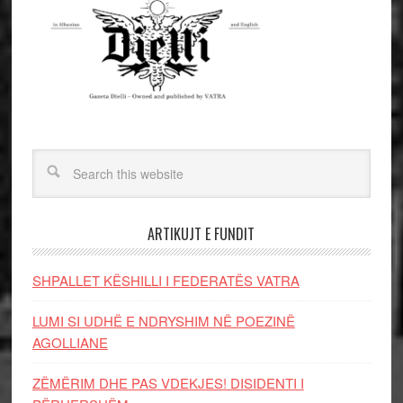
ARTIKUJT E FUNDIT
SHPALLET KËSHILLI I FEDERATËS VATRA
LUMI SI UDHË E NDRYSHIM NË POEZINË
AGOLLIANE
ZËMËRIM DHE PAS VDEKJES! DISIDENTI I