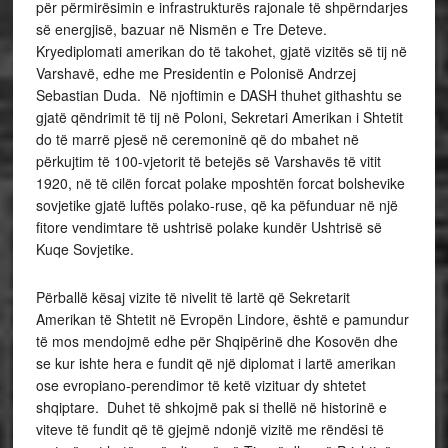
për përmirësimin e infrastrukturës rajonale të shpërndarjes
së energjisë, bazuar në Nismën e Tre Deteve.
Kryediplomati amerikan do të takohet, gjatë vizitës së tij në
Varshavë, edhe me Presidentin e Polonisë Andrzej
Sebastian Duda. Në njoftimin e DASH thuhet githashtu se
gjatë qëndrimit të tij në Poloni, Sekretari Amerikan i Shtetit
do të marrë pjesë në ceremoninë që do mbahet në
përkujtim të 100-vjetorit të betejës së Varshavës të vitit
1920, në të cilën forcat polake mposhtën forcat bolshevike
sovjetike gjatë luftës polako-ruse, që ka pëfunduar në një
fitore vendimtare të ushtrisë polake kundër Ushtrisë së
Kuqe Sovjetike.
Përballë kësaj vizite të nivelit të lartë që Sekretarit
Amerikan të Shtetit në Evropën Lindore, është e pamundur
të mos mendojmë edhe për Shqipërinë dhe Kosovën dhe
se kur ishte hera e fundit që një diplomat i lartë amerikan
ose evropiano-perendimor të ketë vizituar dy shtetet
shqiptare. Duhet të shkojmë pak si thellë në historinë e
viteve të fundit që të gjejmë ndonjë vizitë me rëndësi të