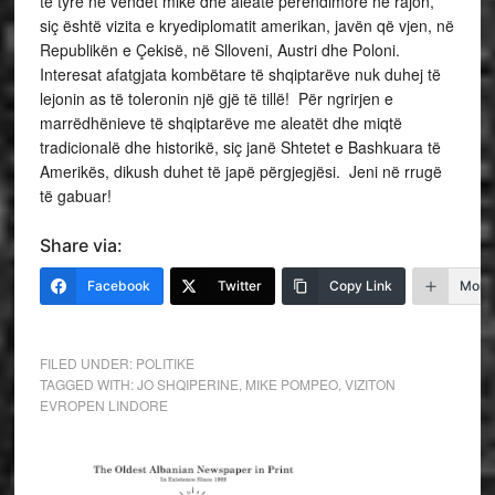
të tyre në vendet mike dhe aleate perëndimore në rajon,
siç është vizita e kryediplomatit amerikan, javën që vjen, në
Republikën e Çekisë, në Slloveni, Austri dhe Poloni.
Interesat afatgjata kombëtare të shqiptarëve nuk duhej të
lejonin as të toleronin një gjë të tillë! Për ngrirjen e
marrëdhënieve të shqiptarëve me aleatët dhe miqtë
tradicionalë dhe historikë, siç janë Shtetet e Bashkuara të
Amerikës, dikush duhet të japë përgjegjësi. Jeni në rrugë
të gabuar!
Share via:
Facebook
Twitter
Copy Link
More
FILED UNDER:
POLITIKE
TAGGED WITH:
JO SHQIPERINE
,
MIKE POMPEO
,
VIZITON
EVROPEN LINDORE