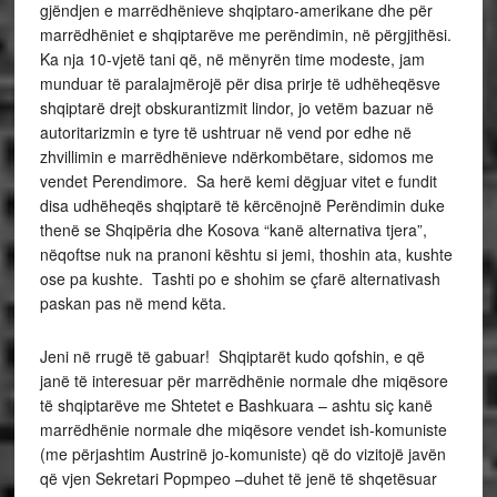
gjëndjen e marrëdhënieve shqiptaro-amerikane dhe për
marrëdhëniet e shqiptarëve me perëndimin, në përgjithësi.
Ka nja 10-vjetë tani që, në mënyrën time modeste, jam
munduar të paralajmërojë për disa prirje të udhëheqësve
shqiptarë drejt obskurantizmit lindor, jo vetëm bazuar në
autoritarizmin e tyre të ushtruar në vend por edhe në
zhvillimin e marrëdhënieve ndërkombëtare, sidomos me
vendet Perendimore. Sa herë kemi dëgjuar vitet e fundit
disa udhëheqës shqiptarë të kërcënojnë Perëndimin duke
thenë se Shqipëria dhe Kosova “kanë alternativa tjera”,
nëqoftse nuk na pranoni kështu si jemi, thoshin ata, kushte
ose pa kushte. Tashti po e shohim se çfarë alternativash
paskan pas në mend këta.
Jeni në rrugë të gabuar! Shqiptarët kudo qofshin, e që
janë të interesuar për marrëdhënie normale dhe miqësore
të shqiptarëve me Shtetet e Bashkuara – ashtu siç kanë
marrëdhënie normale dhe miqësore vendet ish-komuniste
(me përjashtim Austrinë jo-komuniste) që do vizitojë javën
që vjen Sekretari Popmpeo –duhet të jenë të shqetësuar