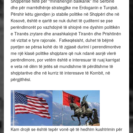
Shqipërisë fletë për “minishengin ballkanik” me Serbinë
dhe për marrëdhënje strategjike me Erdoganin e Turqisë.
Përshir këtu gjendjen jo stabile politike në Shqipëri dhe në
Kosovë, është e qartë se nuk duhet të çuditemi se pse
perëndimorët po vazhdojnë të shiojnë me dyshim politikën
e Tiranës zrytare dhe anashkalojnë Tiranën dhe Prishtinën
në vizitat e tyre rajonale. Fatkeqësisht, duhet të bëjmë
pyetjen se përsa kohë do të zgjasë durimi i perendimorëve
me një klasë politike shqiptare që nuk ndanë asnjë vlerë
perëndimore, por vetëm është e interesuar të ruaj karrigat
e veta në dëm të jetës së mundishme të përditshme të
shqiptarëve dhe në kurriz të interesave të Kombit, në
përgjithësi.
Kam drojë se është tepër vonë që të hedhim kushtrimin për