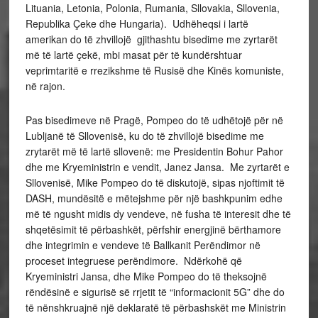
Lituania, Letonia, Polonia, Rumania, Sllovakia, Sllovenia,
Republika Çeke dhe Hungaria). Udhëheqsi i lartë
amerikan do të zhvillojë gjithashtu bisedime me zyrtarët
më të lartë çekë, mbi masat për të kundërshtuar
veprimtaritë e rrezikshme të Rusisë dhe Kinës komuniste,
në rajon.
Pas bisedimeve në Pragë, Pompeo do të udhëtojë për në
Lubljanë të Sllovenisë, ku do të zhvillojë bisedime me
zrytarët më të lartë sllovenë: me Presidentin Bohur Pahor
dhe me Kryeministrin e vendit, Janez Jansa. Me zyrtarët e
Sllovenisë, Mike Pompeo do të diskutojë, sipas njoftimit të
DASH, mundësitë e mëtejshme për një bashkpunim edhe
më të ngusht midis dy vendeve, në fusha të interesit dhe të
shqetësimit të përbashkët, përfshir energjinë bërthamore
dhe integrimin e vendeve të Ballkanit Perëndimor në
proceset integruese perëndimore. Ndërkohë që
Kryeministri Jansa, dhe Mike Pompeo do të theksojnë
rëndësinë e sigurisë së rrjetit të “informacionit 5G” dhe do
të nënshkruajnë një deklaratë të përbashskët me Ministrin