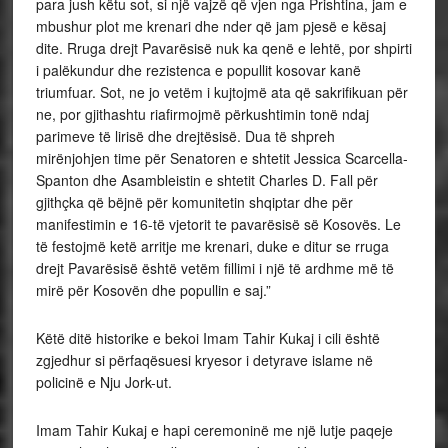
para jush këtu sot, si një vajzë që vjen nga Prishtina, jam e
mbushur plot me krenari dhe nder që jam pjesë e kësaj
dite. Rruga drejt Pavarësisë nuk ka qenë e lehtë, por shpirti
i palëkundur dhe rezistenca e popullit kosovar kanë
triumfuar. Sot, ne jo vetëm i kujtojmë ata që sakrifikuan për
ne, por gjithashtu riafirmojmë përkushtimin tonë ndaj
parimeve të lirisë dhe drejtësisë. Dua të shpreh
mirënjohjen time për Senatoren e shtetit Jessica Scarcella-
Spanton dhe Asambleistin e shtetit Charles D. Fall për
gjithçka që bëjnë për komunitetin shqiptar dhe për
manifestimin e 16-të vjetorit te pavarësisë së Kosovës. Le
të festojmë ketë arritje me krenari, duke e ditur se rruga
drejt Pavarësisë është vetëm fillimi i një të ardhme më të
mirë për Kosovën dhe popullin e saj.”
Këtë ditë historike e bekoi Imam Tahir Kukaj i cili është
zgjedhur si përfaqësuesi kryesor i detyrave islame në
policinë e Nju Jork-ut.
Imam Tahir Kukaj e hapi ceremoninë me një lutje paqeje