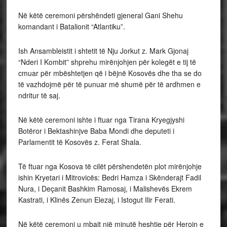
Në këtë ceremoni përshëndeti gjeneral Gani Shehu
komandant i Batalionit “Atlantiku”.
Ish Ansambleistit i shtetit të Nju Jorkut z. Mark Gjonaj
“Nderi I Kombit” shprehu mirënjohjen për kolegët e tij të
cmuar për mbështetjen që i bëjnë Kosovës dhe tha se do
të vazhdojmë për të punuar më shumë për të ardhmen e
ndritur të saj.
Në këtë ceremoni ishte i ftuar nga Tirana Kryegjyshi
Botëror i Bektashinjve Baba Mondi dhe deputeti i
Parlamentit të Kosovës z. Ferat Shala.
Të ftuar nga Kosova të cilët përshendetën plot mirënjohje
ishin Kryetari i Mitrovicës: Bedri Hamza i Skënderajt Fadil
Nura, i Deçanit Bashkim Ramosaj, i Malishevës Ekrem
Kastrati, i Klinës Zenun Elezaj, i Istogut Ilir Ferati.
Në këtë ceremoni u mbajt një minutë heshtje për Heroin e