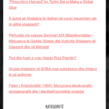
“Pinocchio’s Harvard” by Tertini Set to Make a Global
Slice
A duhet që Shqipëria të ribëhet një vend i jetueshëm për
të gjithë shqiptarët?
Përfundoi me sukses Seminari XIX Mbarëkombëtar i
Mësuesve të Gjuhës Shqipe dhe Kulturës Shqiptare në
Diasporë dhe në Mërgatë
Pse dhe kush e vrau Hasan Riza Pashën?
Gruaja shqiptare në SHBA mes sukseseve dhe sfidave
të së ardhmes
Fjalori i Kristoforidhit (1904): Monument leksikografik,
etnogjeografik dhe i identitetit kombëtar shqiptar
KATEGORITË