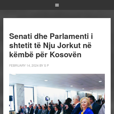
Senati dhe Parlamenti i
shtetit të Nju Jorkut në
këmbë për Kosovën
FEBRUARY 14, 2024
BY
S P