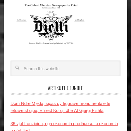
ARTIKUJT E FUNDIT
Dom Ndre Mjeda, sipas dy figurave monumentale të
letrave shqipe, Ernest Koliqit dhe At Gjergj Fishta
36 vjet tranzicion, nga ekonomia prodhuese te ekonomia
e përfitimit