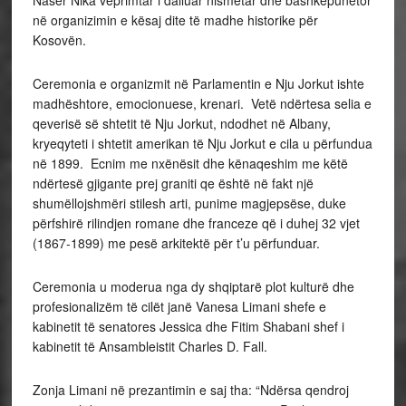
Naser Nika veprimtar i dalluar nismëtar dhe bashkëpunëtor
në organizimin e kësaj dite të madhe historike për
Kosovën.
Ceremonia e organizmit në Parlamentin e Nju Jorkut ishte
madhështore, emocionuese, krenari. Vetë ndërtesa selia e
qeverisë së shtetit të Nju Jorkut, ndodhet në Albany,
kryeqyteti i shtetit amerikan të Nju Jorkut e cila u përfundua
në 1899. Ecnim me nxënësit dhe kënaqeshim me këtë
ndërtesë gjigante prej graniti qe është në fakt një
shumëllojshmëri stilesh arti, punime magjepsëse, duke
përfshirë rilindjen romane dhe franceze që i duhej 32 vjet
(1867-1899) me pesë arkitektë për t’u përfunduar.
Ceremonia u moderua nga dy shqiptarë plot kulturë dhe
profesionalizëm të cilët janë Vanesa Limani shefe e
kabinetit të senatores Jessica dhe Fitim Shabani shef i
kabinetit të Ansambleistit Charles D. Fall.
Zonja Limani në prezantimin e saj tha: “Ndërsa qendroj