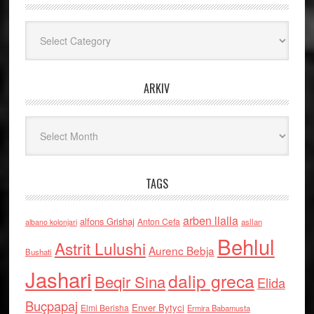
Kategoritë
ARKIV
Arkiv
TAGS
arben llalla
alfons Grishaj
Anton Cefa
asllan
albano kolonjari
Behlul
Astrit Lulushi
Aurenc Bebja
Bushati
Jashari
dalip greca
Beqir Sina
Elida
Buçpapaj
Enver Bytyci
Elmi Berisha
Ermira Babamusta