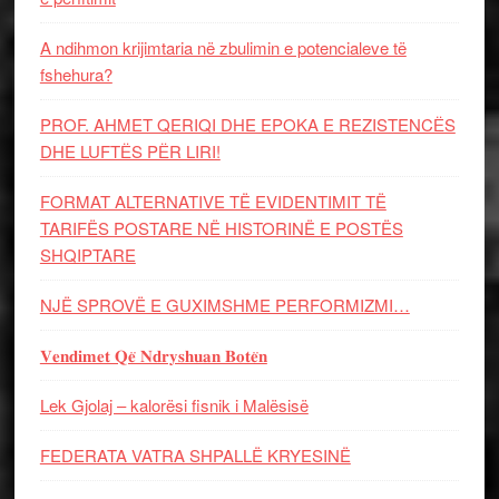
A ndihmon krijimtaria në zbulimin e potencialeve të
fshehura?
PROF. AHMET QERIQI DHE EPOKA E REZISTENCЁS
DHE LUFTЁS PЁR LIRI!
FORMAT ALTERNATIVE TË EVIDENTIMIT TË
TARIFËS POSTARE NË HISTORINË E POSTËS
SHQIPTARE
NJË SPROVË E GUXIMSHME PERFORMIZMI…
𝐕𝐞𝐧𝐝𝐢𝐦𝐞𝐭 𝐐𝐞̈ 𝐍𝐝𝐫𝐲𝐬𝐡𝐮𝐚𝐧 𝐁𝐨𝐭𝐞̈𝐧
Lek Gjolaj – kalorësi fisnik i Malësisë
FEDERATA VATRA SHPALLË KRYESINË