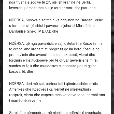
nga “fusha e zogjve të zi”, një ish krahinë në Serbi,
kryesisht përshkruhet si një territor etnik shqiptar; dhe
NDËRSA, Kosova e sotme e ka origjinën në Dardani, duke
u formuar si një shtet i pavarur i njohur si Mbretëria e
Dardanisë (shek. IV B.C.); dhe
NDËRSA, që nga pavarësia e saj, qytetarët e Kosovës me
të drejtë janë krenarë të progresit që ka bërë Kosova në
promovimin dhe avancimin e demokracisë, vlerat dhe
forcimin e institucioneve për të ofruar qeverisje të mirë,
sundim të ligjit dhe mundësive ekonomike për të gjithë
kosovarët; dhe
NDËRSA, deri më sot, partneriteti i qëndrueshëm midis
Amerikës dhe Kosovës i ka rrënjët në mirëkuptimin
reciprok, vlerat dhe miqësia mes vendeve tona; normalizimi
i marrëdhënieve me
Serbinë, e përqendruar në njohjen e ndërsjellë eventuale,