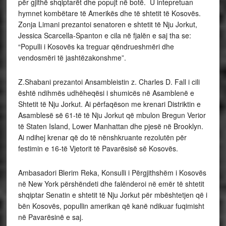
për gjithë shqiptarët dhe popujt në botë. U intepretuan
hymnet kombëtare të Amerikës dhe të shtetit të Kosovës.
Zonja Limani prezantoi senatoren e shtetit të Nju Jorkut,
Jessica Scarcella-Spanton e cila në fjalën e saj tha se:
“Populli i Kosovës ka treguar qëndrueshmëri dhe
vendosmëri të jashtëzakonshme”.
Z.Shabani prezantoi Ansambleistin z. Charles D. Fall i cili
është ndihmës udhëheqësi i shumicës në Asamblenë e
Shtetit të Nju Jorkut. Ai përfaqëson me krenari Distriktin e
Asamblesë së 61-të të Nju Jorkut që mbulon Bregun Verior
të Staten Island, Lower Manhattan dhe pjesë në Brooklyn.
Ai ndihej krenar që do të nënshkruante rezolutën për
festimin e 16-të Vjetorit të Pavarësisë së Kosovës.
Ambasadori Blerim Reka, Konsulli i Përgjithshëm i Kosovës
në New York përshëndeti dhe falënderoi në emër të shtetit
shqiptar Senatin e shtetit të Nju Jorkut për mbështetjen që i
bën Kosovës, popullin amerikan që kanë ndikuar fuqimisht
në Pavarësinë e saj.