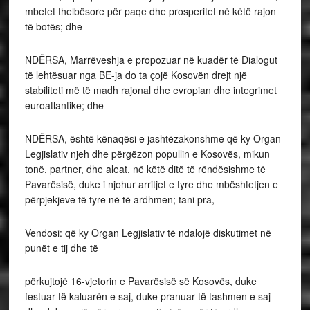
mbetet thelbësore për paqe dhe prosperitet në këtë rajon
të botës; dhe
NDËRSA, Marrëveshja e propozuar në kuadër të Dialogut
të lehtësuar nga BE-ja do ta çojë Kosovën drejt një
stabiliteti më të madh rajonal dhe evropian dhe integrimet
euroatlantike; dhe
NDËRSA, është kënaqësi e jashtëzakonshme që ky Organ
Legjislativ njeh dhe përgëzon popullin e Kosovës, mikun
tonë, partner, dhe aleat, në këtë ditë të rëndësishme të
Pavarësisë, duke i njohur arritjet e tyre dhe mbështetjen e
përpjekjeve të tyre në të ardhmen; tani pra,
Vendosi: që ky Organ Legjislativ të ndalojë diskutimet në
punët e tij dhe të
përkujtojë 16-vjetorin e Pavarësisë së Kosovës, duke
festuar të kaluarën e saj, duke pranuar të tashmen e saj