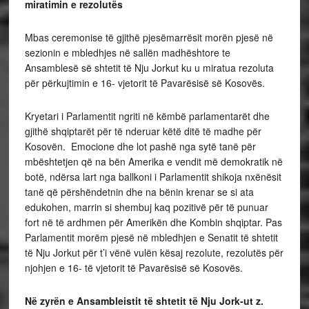
miratimin e rezolutës
Mbas ceremonise të gjithë pjesëmarrësit morën pjesë në
sezionin e mbledhjes në sallën madhështore te
Ansamblesë së shtetit të Nju Jorkut ku u miratua rezoluta
për përkujtimin e 16- vjetorit të Pavarësisë së Kosovës.
Kryetari i Parlamentit ngriti në këmbë parlamentarët dhe
gjithë shqiptarët për të nderuar këtë ditë të madhe për
Kosovën. Emocione dhe lot pashë nga sytë tanë për
mbështetjen që na bën Amerika e vendit më demokratik në
botë, ndërsa lart nga ballkoni i Parlamentit shikoja nxënësit
tanë që përshëndetnin dhe na bënin krenar se si ata
edukohen, marrin si shembuj kaq pozitivë për të punuar
fort në të ardhmen për Amerikën dhe Kombin shqiptar. Pas
Parlamentit morëm pjesë në mbledhjen e Senatit të shtetit
të Nju Jorkut për t’i vënë vulën kësaj rezolute, rezolutës për
njohjen e 16- të vjetorit të Pavarësisë së Kosovës.
Në zyrën e Ansambleistit të shtetit të Nju Jork-ut z.