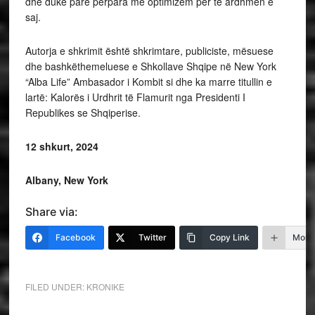
dhe duke parë përpara me optimizëm për të ardhmen e
saj.
Autorja e shkrimit është shkrimtare, publiciste, mësuese
dhe bashkëthemeluese e Shkollave Shqipe në New York
“Alba Life” Ambasador i Kombit si dhe ka marre titullin e
lartë: Kalorës i Urdhrit të Flamurit nga Presidenti I
Republikes se Shqiperise.
12 shkurt, 2024
Albany, New York
Share via:
Facebook
Twitter
Copy Link
More
FILED UNDER:
KRONIKE