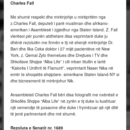
Charles Fall
Me shumë respekt dhe mirënjohje u mirëpritëm nga
z.Charles Fall, deputeti i parë musliman dhe afrikano-
amerikan i Asamblesë i zgjedhur nga Staten Island. Z. Fall
vlerësoi për punën atdhetare disa veprimtarë duke ju
dhënë rezolutën me firmën e tij në shenjë mirënjohje Dr.
Bari dhe Ilka Ceka doktor i 27 mijë pacientëve në New
York, z. Qemal Zylo themelues dhe Drejtues i TV dhe
Shkollave Shqipe “Alba Life” i cili mban titullin e lartë
“Kalorës I Urdhrit të Flamurit”, veprimtarit Naser Nika në
emër te shoqatës shqiptare- amerikane Staten Island-NY si
dhe biznesmenit të mirënjohur Nik.
Ansambleisti Charles Fall bëri disa fotografit me nxënësit e
Shkollës Shqipe “Alba Life” në zyrën e tij duke iu kushtuar
një vemendje të posacme dhe duke i frymëzuar që një ditë
të jenë parlmentarë dhe më shumë.
Rezoluta e Senatit nr. 1689