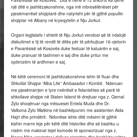
Pavarësisë së Kosovës. Dita e hënë e 12 shkurtit ka qenë
një ditë e jashtëzakonshme, nga më mbresëlënëset për
pjesëmarrësit shqiptarë dhe natyrisht për të gjithë popullin
shqiptar në Albany në kryeqytetin e Nju Jorkut.
Organi legjislativ i shtetit të Nju Jorkut vendosi që të ndalojë
diskutimet e tij të rendit të ditës për të përkujtuar 16-vjetorin
e Pavarësisë së Kosovës duke festuar të kaluarën e saj,
duke pranuar të tashmen e saj dhe duke pritur me
optimizëm të ardhmen e saj.
Në këtë ceremoni të jashtëzakonshme ishin të ftuar dhe
Shkollat Shqipe “Alba Life” Ambasador i Kombit. Nderuan
me pjesëmarrjen e tyre nxënësit e fidanishtes së parë të
shkollave shqipe në Staten Island të drejtuar nga z. Qemal
Zylo shoqëruar nga mësueset Entela Muda dhe Dr.
Valbona Zylo Watkins në bashkëpunim me asistenten Aida
Hajri dhe prindërit. Ndonëse ishte ditë mësimi të gjithë
kishin marre leje për këtë ditë historike dhe së bashku u
nisëm me makinat tejet komode të sponsorizuar nga z.