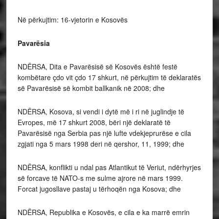
Në përkujtim: 16-vjetorin e Kosovës
Pavarësia
NDËRSA, Dita e Pavarësisë së Kosovës është festë
kombëtare çdo vit çdo 17 shkurt, në përkujtim të deklaratës
së Pavarësisë së kombit ballkanik në 2008; dhe
NDËRSA, Kosova, si vendi i dytë më i ri në juglindje të
Evropes, më 17 shkurt 2008, bëri një deklaratë të
Pavarësisë nga Serbia pas një lufte vdekjeprurëse e cila
zgjati nga 5 mars 1998 deri në qershor, 11, 1999; dhe
NDËRSA, konflikti u ndal pas Atlantikut të Veriut, ndërhyrjes
së forcave të NATO-s me sulme ajrore në mars 1999.
Forcat jugosllave pastaj u tërhoqën nga Kosova; dhe
NDËRSA, Republika e Kosovës, e cila e ka marrë emrin