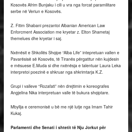
Kosovës Afrim Bunjaku i cili u vra nga forcat paramilitare
serbe në Veriun e Kosovës.
Z. Fitim Shabani prezantoi Albanian American Law
Enforcment Association me kryetar z. Elton Shametaj
themelues dhe kryetar i saj.
Nxënësit e Shkollës Shqipe “Alba Life” intepretuan vallen e
Pavarësisë së Kosovës, të Tiranës përgatitur nën kujdesin
e mësuese E.Muda si dhe nxënësja e talentuar Laura Leka
interpretoi poezinë e shkruar nga shkrimtarja K.Z.
Grupi i valleve “Rozafati” nën drejtimin e koreografes
Angjelina Nika interpretuan valle të bukura shqiptare.
Mbyllja e ceremonisë u bë me një lutje nga Imam Tahir
Kukaj.
Parlamenti dhe Senati i shtetit të Nju Jorkut për