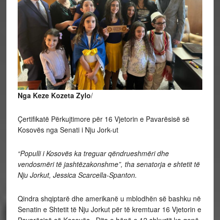
Nga Keze Kozeta Zylo
/
Çertifikatë Përkujtimore për 16 Vjetorin e Pavarësisë së
Kosovës nga Senati i Nju Jork-ut
“Populli i Kosovës ka treguar qëndrueshmëri dhe
vendosmëri të jashtëzakonshme”, tha senatorja e shtetit të
Nju Jorkut, Jessica Scarcella-Spanton.
Qindra shqiptarë dhe amerikanë u mblodhën së bashku në
Senatin e Shtetit të Nju Jorkut për të kremtuar 16 Vjetorin e