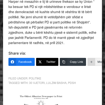
Harper në mesazhin e tij të urimeve thekson se ky Union ”
ka besuar tek PD si një mbështetëse e vendosur e lirisë
dhe demokracisë në kushte shumë të vështira të të bërit
politikë. Ne jemi shumë të vetëdijshëm për sfidat e
përditshme që përballet PD si parti politike në Shqipëri”.
Ish-deputetët e PD janë pjesëmarrës në reformën
zgjedhore, duke u bërë kështu pjesë e sistemit politik, edhe
pse jashtë Parlamentit. PD do të marrë pjesë në zgjedhjet
parlamentare të radhës, në prill 2021.
Share via:
Facebook
Twitter
Copy Link
More
FILED UNDER:
POLITIKE
TAGGED WITH:
30 VJETORI
,
LULZIM BASHA
,
PDSH