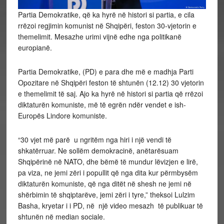
Partia Demokratike, që ka hyrë në histori si partia, e cila
rrëzoi regjimin komunist në Shqipëri, feston 30-vjetorin e
themelimit. Mesazhe urimi vijnë edhe nga politikanë
europianë.
Partia Demokratike, (PD) e para dhe më e madhja Parti
Opozitare në Shqipëri feston të shtunën (12.12) 30 vjetorin
e themelimit të saj. Ajo ka hyrë në histori si partia që rrëzoi
diktaturën komuniste, më të egrën ndër vendet e ish-
Europës Lindore komuniste.
“30 vjet më parë u ngritëm nga hiri i një vendi të
shkatërruar. Ne sollëm demokracinë, anëtarësuam
Shqipërinë në NATO, dhe bëmë të mundur lëvizjen e lirë,
pa viza, ne jemi zëri i popullit që nga dita kur përmbysëm
diktaturën komuniste, që nga ditët në shesh ne jemi në
shërbimin të shqiptarëve, jemi zëri i tyre,” theksoi Lulzim
Basha, kryetar i i PD, në një video mesazh të publikuar të
shtunën në median sociale.