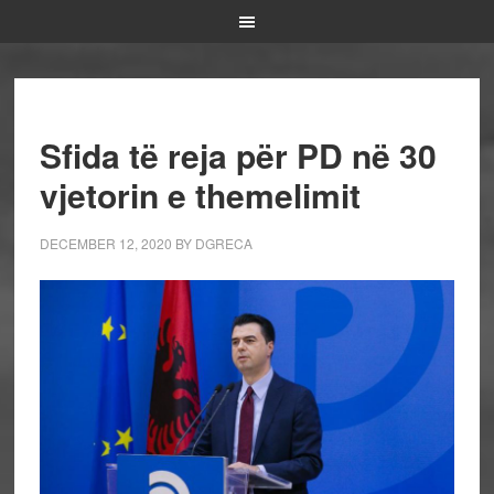
Sfida të reja për PD në 30
vjetorin e themelimit
DECEMBER 12, 2020
BY
DGRECA