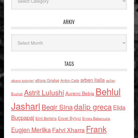
ARKIV
Arkiv
TAGS
arben llalla
alfons Grishaj
Anton Cefa
asllan
albano kolonjari
Behlul
Astrit Lulushi
Aurenc Bebja
Bushati
Jashari
dalip greca
Beqir Sina
Elida
Buçpapaj
Enver Bytyci
Elmi Berisha
Ermira Babamusta
Frank
Eugjen Merlika
Fahri Xharra