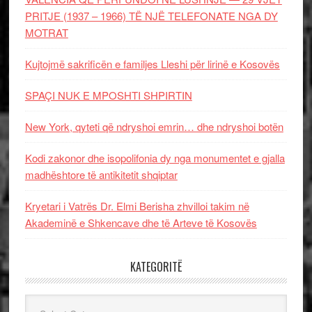
PRITJE (1937 – 1966) TË NJË TELEFONATE NGA DY
MOTRAT
Kujtojmë sakrificën e familjes Lleshi për lirinë e Kosovës
SPAÇI NUK E MPOSHTI SHPIRTIN
New York, qyteti që ndryshoi emrin… dhe ndryshoi botën
Kodi zakonor dhe isopolifonia dy nga monumentet e gjalla
madhështore të antikitetit shqiptar
Kryetari i Vatrës Dr. Elmi Berisha zhvilloi takim në
Akademinë e Shkencave dhe të Arteve të Kosovës
KATEGORITË
Kategoritë