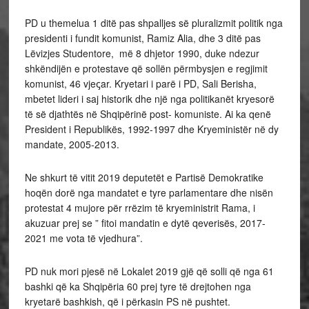
PD u themelua 1 ditë pas shpalljes së pluralizmit politik nga
presidenti i fundit komunist, Ramiz Alia, dhe 3 ditë pas
Lëvizjes Studentore, më 8 dhjetor 1990, duke ndezur
shkëndijën e protestave që sollën përmbysjen e regjimit
komunist, 46 vjeꞔar. Kryetari i parë i PD, Sali Berisha,
mbetet lideri i saj historik dhe një nga politikanët kryesorë
të së djathtës në Shqipërinë post- komuniste. Ai ka qenë
President i Republikës, 1992-1997 dhe Kryeministër në dy
mandate, 2005-2013.
Ne shkurt të vitit 2019 deputetët e Partisë Demokratike
hoqën dorë nga mandatet e tyre parlamentare dhe nisën
protestat 4 mujore për rrëzim të kryeministrit Rama, i
akuzuar prej se ” fitoi mandatin e dytë qeverisës, 2017-
2021 me vota të vjedhura”.
PD nuk mori pjesë në Lokalet 2019 gjë që solli që nga 61
bashki që ka Shqipëria 60 prej tyre të drejtohen nga
kryetarë bashkish, që i përkasin PS në pushtet.