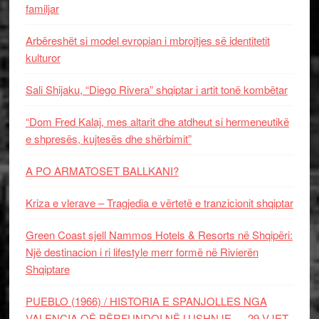
familjar
Arbëreshët si model evropian i mbrojtjes së identitetit
kulturor
Sali Shijaku, “Diego Rivera” shqiptar i artit tonë kombëtar
“Dom Fred Kalaj, mes altarit dhe atdheut si hermeneutikë
e shpresës, kujtesës dhe shërbimit”
A PO ARMATOSET BALLKANI?
Kriza e vlerave – Tragjedia e vërtetë e tranzicionit shqiptar
Green Coast sjell Nammos Hotels & Resorts në Shqipëri:
Një destinacion i ri lifestyle merr formë në Rivierën
Shqiptare
PUEBLO (1966) / HISTORIA E SPANJOLLES NGA
VALENCIA QË PËRFUNDOI NË LUSHNJE — 29 VJET