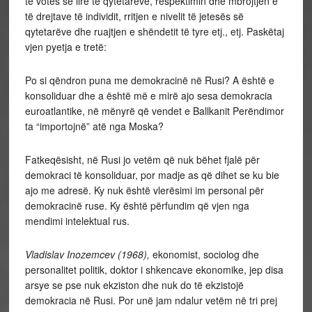
të votës së lirë të qytetarëve, respektimin dhe mbrojtjen e
të drejtave të individit, rritjen e nivelit të jetesës së
qytetarëve dhe ruajtjen e shëndetit të tyre etj., etj. Paskëtaj
vjen pyetja e tretë:
Po si qëndron puna me demokracinë në Rusi? A është e
konsoliduar dhe a është më e mirë ajo sesa demokracia
euroatlantike, në mënyrë që vendet e Ballkanit Perëndimor
ta “importojnë” atë nga Moska?
Fatkeqësisht, në Rusi jo vetëm që nuk bëhet fjalë për
demokraci të konsoliduar, por madje as që dihet se ku bie
ajo me adresë. Ky nuk është vlerësimi im personal për
demokracinë ruse. Ky është përfundim që vjen nga
mendimi intelektual rus.
Vladislav Inozemcev (1968),
ekonomist, sociolog dhe
personalitet politik, doktor i shkencave ekonomike, jep disa
arsye se pse nuk ekziston dhe nuk do të ekzistojë
demokracia në Rusi. Por unë jam ndalur vetëm në tri prej