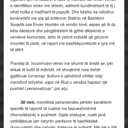
e identifikon veten me shtetin, atëherë kundërshtarit të tij i
vihet nofka e tradhtarit të popullit. Dhe kështu ka ndodhur
konkretisht me ata që kritikonin Stalinin në Bashkimi
Sovjetik ose Enver Hoxhën në vendin tonë, sepse që të dy
këta diktatorë dhe përgjithësisht të gjithë diktatorët e
vendeve komuniste, ishin të vetmit individë që gëzonin
imunitet të plotë, në raport me bashkëpunëtorët e tyre më
të afërt.
Prandaj dr. Inozemcevi vëren me shumë të drejtë se, për
shkak të kultit të individit, në shoqërinë ruse është
gjallëruar turravrap
“kultura e qëndrimit nihilist ndaj
mendimit ndryshe, sapo në Rusi u vendos haptazi një
pushtet i personalizuar” (po aty).
Së treti,
mendësia perandorake përbën karakterin
specifik të raportit të rusëve me bazueshmërinë
(themeltësinë) e pushtetit. Gjatë shekujve, rusët janë
vetëdijësuar për natyrën parësore të bashkësisë
(komunitetit) dhe natyrën dytësore të individit. Një gjë e tillë