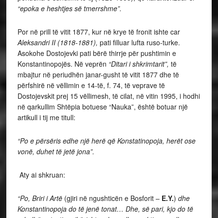
“epoka e heshtjes së tmerrshme”.
Por në prill të vitit 1877, kur në krye të fronit ishte car
Aleksandri II (1818-1881),
pati filluar lufta ruso-turke.
Asokohe Dostojevki pati bërë thirrje për pushtimin e
Konstantinopojës. Në veprën
“Ditari i shkrimtarit”,
të
mbajtur në periudhën janar-gusht të vitit 1877 dhe të
përfshirë në vëllimin e 14-të, f. 74, të veprave të
Dostojevskit prej 15 vëllimesh, të cilat, në vitin 1995, i hodhi
në qarkullim Shtëpia botuese “Nauka”, është botuar një
artikull i tij me titull:
“Po e përsëris edhe një herë që Konstatinopoja, herët ose
vonë, duhet të jetë jona”.
Aty ai shkruan:
“Po, Briri i Artë
(gjiri në ngushticën e Bosforit –
E.Y.
)
dhe
Konstantinopoja do të jenë tonat… Dhe, së pari, kjo do të