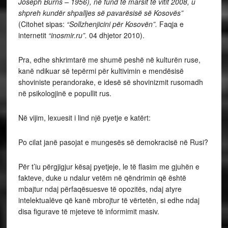
Joseph Burns – 1956), në fund të marsit të vitit 2008, u
shpreh kundër shpalljes së pavarësisë së Kosovës”
(Citohet sipas:
“Sollzhenjicini për Kosovën”.
Faqja e
internetit
“inosmir.ru”.
04 dhjetor 2010).
Pra, edhe shkrimtarë me shumë peshë në kulturën ruse,
kanë ndikuar së tepërmi për kultivimin e mendësisë
shoviniste perandorake, e idesë së shovinizmit rusomadh
në psikologjinë e popullit rus.
Në vijim, lexuesit i lind një pyetje e katërt:
Po cilat janë pasojat e mungesës së demokracisë në Rusi?
Për t’iu përgjigjur kësaj pyetjeje, le të flasim me gjuhën e
fakteve, duke u ndalur vetëm në qëndrimin që është
mbajtur ndaj përfaqësuesve të opozitës, ndaj atyre
intelektualëve që kanë mbrojtur të vërtetën, si edhe ndaj
disa figurave të mjeteve të informimit masiv.