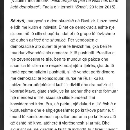
(Vladimir Inozemcev.
“
Pesë arsye se pse në Rusi nuk do të
ketë demokraci”.
Faqja e internetit
“Snob”.
20 tetor 2015).
Së dyti,
mungesën e demokracisë në Rusi, dr. Inozemcevi
e lidh me kultin e individit. Dihet që demokracia është një
sistem, në të cilin shoqëria ndahet në grupe të lëvizshme
që quhen
pakicë
dhe
shumicë.
Për vendosjen e
demokracisë ato duhet të jenë të lëvizshme, çka bën të
mundur zëvendësimin demokratik të pushtetit. Praktika e
një zëvendësimi të tillë, bën të mundur që pakica dhe
shumica të sillen me respekt ndaj njëra-tjetrës, çka do të
thotë çpersonalizim i pushtetit, si në vendet perëndimore
me demokraci të konsoliduar. Kurse në Rusi, ku ka
mbizotëruar përjetësisht kulti i individit dhe dramatizimi i
kontradiktave, gjatë shekujve ka ardhur dhe është formuar
një mendësi e tillë, sipas së cilës kundërshtimi
konsiderohet krim. Pra, në parim, një dukuri e tillë është e
kuptueshme dhe e shpjegueshme: po kritikove partinë, ti
mund të konsiderohesh opozitar, por ama po kritikove atë
që është në krye, atëherë ti vlerësohesh si armik. Dhe
sigurisht që, në kuadrin e kultit të individit, kur kreu i vendit