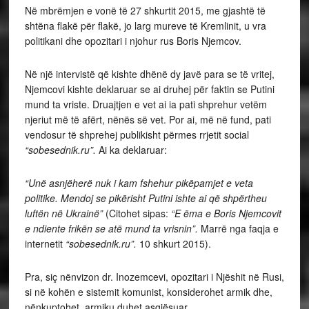
Në mbrëmjen e vonë të 27 shkurtit 2015, me gjashtë të
shtëna flakë për flakë, jo larg mureve të Kremlinit, u vra
politikani dhe opozitari i njohur rus Boris Njemcov.
Në një intervistë që kishte dhënë dy javë para se të vritej,
Njemcovi kishte deklaruar se ai druhej për faktin se Putini
mund ta vriste. Druajtjen e vet ai ia pati shprehur vetëm
njeriut më të afërt, nënës së vet. Por ai, më në fund, pati
vendosur të shprehej publikisht përmes rrjetit social
“sobesednik.ru”.
Ai ka deklaruar:
“Unë asnjëherë nuk i kam fshehur pikëpamjet e veta
politike. Mendoj se pikërisht Putini ishte ai që shpërtheu
luftën në Ukrainë”
(Citohet sipas:
“E ëma e Boris Njemcovit
e ndiente frikën se atë mund ta vrisnin”.
Marrë nga faqja e
internetit
“sobesednik.ru”.
10 shkurt 2015).
Pra, siç nënvizon dr. Inozemcevi, opozitari i Njëshit në Rusi,
si në kohën e sistemit komunist, konsiderohet armik dhe,
nënkuptohet, armiku duhet asgjësuar.