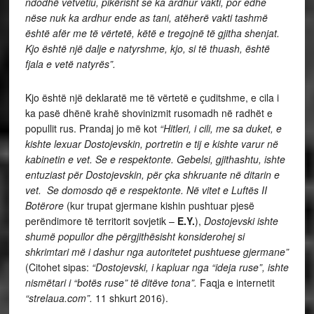
ndodhë vetvetiu, pikërisht se ka ardhur vakti, por edhe
nëse nuk ka ardhur ende as tani, atëherë vakti tashmë
është afër me të vërtetë, këtë e tregojnë të gjitha shenjat.
Kjo është një dalje e natyrshme, kjo, si të thuash, është
fjala e vetë natyrës”.
Kjo është një deklaratë me të vërtetë e çuditshme, e cila i
ka pasë dhënë krahë shovinizmit rusomadh në radhët e
popullit rus. Prandaj jo më kot
“Hitleri, i cili, me sa duket, e
kishte lexuar Dostojevskin, portretin e tij e kishte varur në
kabinetin e vet. Se e respektonte. Gebelsi, gjithashtu, ishte
entuziast për Dostojevskin, për çka shkruante në ditarin e
vet. Se domosdo që e respektonte. Në vitet e Luftës II
Botërore
(kur trupat gjermane kishin pushtuar pjesë
perëndimore të territorit sovjetik –
E.Y.
),
Dostojevski ishte
shumë popullor dhe përgjithësisht konsiderohej si
shkrimtari më i dashur nga autoritetet pushtuese gjermane”
(Citohet sipas:
“Dostojevski, i kapluar nga “ideja ruse”, ishte
nismëtari i “botës ruse” të ditëve tona”.
Faqja e internetit
“strelaua.com”.
11 shkurt 2016).