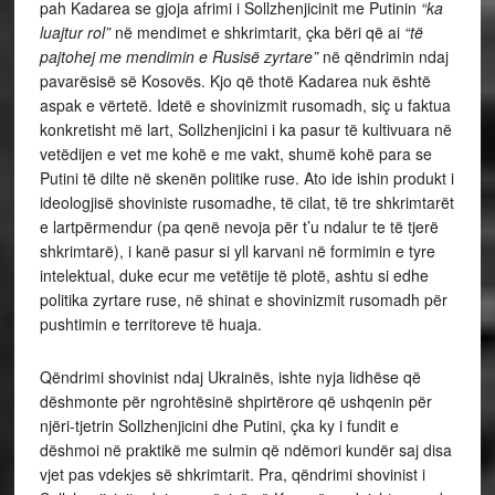
pah Kadarea se gjoja afrimi i Sollzhenjicinit me Putinin
“ka
luajtur rol”
në mendimet e shkrimtarit, çka bëri që ai
“të
pajtohej me mendimin e Rusisë zyrtare”
në qëndrimin ndaj
pavarësisë së Kosovës. Kjo që thotë Kadarea nuk është
aspak e vërtetë. Idetë e shovinizmit rusomadh, siç u faktua
konkretisht më lart, Sollzhenjicini i ka pasur të kultivuara në
vetëdijen e vet me kohë e me vakt, shumë kohë para se
Putini të dilte në skenën politike ruse. Ato ide ishin produkt i
ideologjisë shoviniste rusomadhe, të cilat, të tre shkrimtarët
e lartpërmendur (pa qenë nevoja për t’u ndalur te të tjerë
shkrimtarë), i kanë pasur si yll karvani në formimin e tyre
intelektual, duke ecur me vetëtije të plotë, ashtu si edhe
politika zyrtare ruse, në shinat e shovinizmit rusomadh për
pushtimin e territoreve të huaja.
Qëndrimi shovinist ndaj Ukrainës, ishte nyja lidhëse që
dëshmonte për ngrohtësinë shpirtërore që ushqenin për
njëri-tjetrin Sollzhenjicini dhe Putini, çka ky i fundit e
dëshmoi në praktikë me sulmin që ndëmori kundër saj disa
vjet pas vdekjes së shkrimtarit. Pra, qëndrimi shovinist i