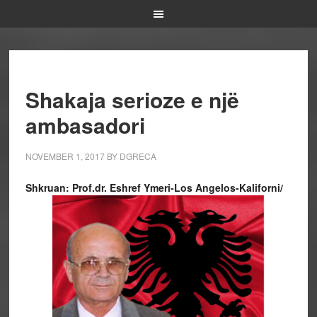
Shakaja serioze e një
ambasadori
NOVEMBER 1, 2017
BY
DGRECA
Shkruan: Prof.dr. Eshref Ymeri-Los Angelos-Kaliforni/