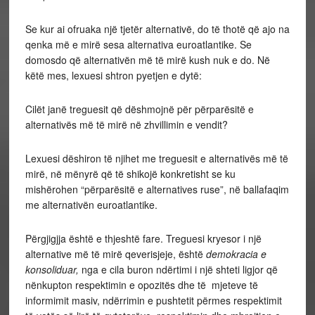
Se kur ai ofruaka një tjetër alternativë, do të thotë që ajo na
qenka më e mirë sesa alternativa euroatlantike. Se
domosdo që alternativën më të mirë kush nuk e do. Në
këtë mes, lexuesi shtron pyetjen e dytë:
Cilët janë treguesit që dëshmojnë për përparësitë e
alternativës më të mirë në zhvillimin e vendit?
Lexuesi dëshiron të njihet me treguesit e alternativës më të
mirë, në mënyrë që të shikojë konkretisht se ku
mishërohen “përparësitë e alternatives ruse”, në ballafaqim
me alternativën euroatlantike.
Përgjigjja është e thjeshtë fare. Treguesi kryesor i një
alternative më të mirë qeverisjeje, është
demokracia e
konsoliduar,
nga e cila buron ndërtimi i një shteti ligjor që
nënkupton respektimin e opozitës dhe të mjeteve të
informimit masiv, ndërrimin e pushtetit përmes respektimit