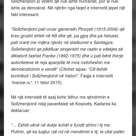
Sollzhenjicini jo vetëm që nuk ishte humanist, por ai nuk
ishte as demokrat. Në njërën nga faqet e internetit jepet një
fakt interesant:
“Sollzhenjicini pati uruar gjeneralin Pinoçeti (1915-2006) që
kreu grusht shteti në Kili dhe që, pa gjyq dhe pa hetuesi,
pati vrarë me mijëra njerëz në stadiumet e Santiagos.
Sollxhenjicini qe pikëlluar sinqerisht me rastin e vdekjes së
diktatorit fashist Franko (1892-1975) dhe u pati bërë thirrje
autoriteteve të reja spanjolle të mos nxitoheshin me
demokratizimin e vendit”
(Citohet sipas:
“Cili është
kontributi i Sollzhenjicinit në histori”.
Faqja e internetit
“inance.ru”.
11 tetor 2015).
Në një intervistë të asaj kohe lidhur me qëndrimin e
Sollzhenjicinit ndaj pavarësisë së Kosovës, Kadarea ka
deklaruar:
“…
Ё
shtë vënë në dukje kohët e fundit afrimi i tij me
Putinin, që ka luajtur një rol në mendimet e tij, te cilat patën