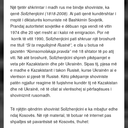
Një tjetër shkrimtar i madh rus me bindje shoviniste, ka
qenë
Sollzhenjicini (1818-2008).
Ai pati qenë kundërshtar i
rreptë i diktaturës komuniste në Bashkimin Sovjetik.
Prandaj autoritetet sovjetike e dëbuan nga vendi në vitin
1974 dhe 20 vjet rresht ai i kaloi në emigracion. Por në
korrik të vitit 1990, Sollzhenjicini pati shkruar një broshurë
me titull
“Si ta rregullojmë Rusinë”,
e cila u botua në
gazetën
“Komsomolskaja pravda”
më 18 shtator të po atij
viti. Në atë broshurë, Sollzhenjicini shpreh pikëpamjet e
veta për Kazakistanin dhe për Ukrainën. Sipas tij, pjesa më
e madhe e Kazakistanit i takon Rusisë, kurse Ukrainën ai e
vlerëson si pjesë të Rusisë. Këto pikëpamje shoviniste
patën ngjallur reagime të fuqishme kundër tij në Kazakistan
dhe në Ukrainë, në të cilat ai vlerësohej si përfaqësues i
shovinizmit rusomadh.
Të njëjtin qëndrim shovinist Sollzhenjicini e ka mbajtur edhe
ndaj Kosovës. Në një material, të botuar në internet pas
shpalljes së pavarësisë së Kosovës, thuhet: