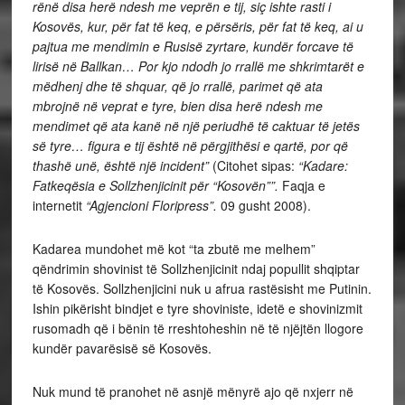
rënë disa herë ndesh me veprën e tij, siç ishte rasti i
Kosovës, kur, për fat të keq, e përsëris, për fat të keq, ai u
pajtua me mendimin e Rusisë zyrtare, kundër forcave të
lirisë në Ballkan… Por kjo ndodh jo rrallë me shkrimtarët e
mëdhenj dhe të shquar, që jo rrallë, parimet që ata
mbrojnë në veprat e tyre, bien disa herë ndesh me
mendimet që ata kanë në një periudhë të caktuar të jetës
së tyre… figura e tij është në përgjithësi e qartë, por që
thashë unë, është një incident”
(Citohet sipas:
“
Kadare:
Fatkeqësia e Sollzhenjicinit për “Kosovën””.
Faqja e
internetit
“Agjencioni Floripress”.
09 gusht 2008).
Kadarea mundohet më kot “ta zbutë me melhem”
qëndrimin shovinist të Sollzhenjicinit ndaj popullit shqiptar
të Kosovës. Sollzhenjicini nuk u afrua rastësisht me Putinin.
Ishin pikërisht bindjet e tyre shoviniste, idetë e shovinizmit
rusomadh që i bënin të rreshtoheshin në të njëjtën llogore
kundër pavarësisë së Kosovës.
Nuk mund të pranohet në asnjë mënyrë ajo që nxjerr në