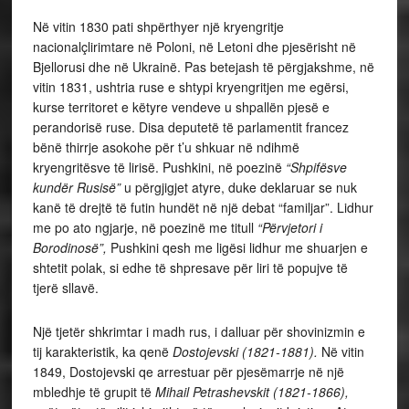
Në vitin 1830 pati shpërthyer një kryengritje
nacionalçlirimtare në Poloni, në Letoni dhe pjesërisht në
Bjellorusi dhe në Ukrainë. Pas betejash të përgjakshme, në
vitin 1831, ushtria ruse e shtypi kryengritjen me egërsi,
kurse territoret e këtyre vendeve u shpallën pjesë e
perandorisë ruse. Disa deputetë të parlamentit francez
bënë thirrje asokohe për t’u shkuar në ndihmë
kryengritësve të lirisë. Pushkini, në poezinë
“Shpifësve
kundër Rusisë”
u përgjigjet atyre, duke deklaruar se nuk
kanë të drejtë të futin hundët në një debat “familjar”. Lidhur
me po ato ngjarje, në poezinë me titull
“Përvjetori i
Borodinosë”,
Pushkini qesh me ligësi lidhur me shuarjen e
shtetit polak, si edhe të shpresave për liri të popujve të
tjerë sllavë.
Një tjetër shkrimtar i madh rus, i dalluar për shovinizmin e
tij karakteristik, ka qenë
Dostojevski (1821-1881).
Në vitin
1849, Dostojevski qe arrestuar për pjesëmarrje në një
mbledhje të grupit të
Mihail Petrashevskit (1821-1866),