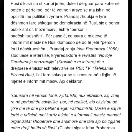
Rusi dikush ua shkurtoi jetën, duke i dërguar para kohe në
botën e përtejme, për të vetmen arsye se ata ishin në
opozitë me politikën zyrtare. Prandaj zhdukja e tyre
dëshmon fare shkoqur se demokracia në Rusi, siç e pohon
publikisht dr. Inozemcevi, është “person i
padëshirueshëm”. Për pasojë, censura e mjeteve të
informimit masiv në Rusi domosdo që do të jetë “person
fort i dëshirueshëm’. Prandaj zonja
Irina Prohorova (1956),
studiuese e letërsisë, kryeredaktore e revistës
“Novoje
literaturnoje obozrenjije” (Kronikë e re letrare)
dhe
drejtuese emisionesh televizive në
RBK-TV
(Telekanali
Biznesi Rus),
flet fare shkoqur se si censura bën ligjin në
mjetet e informimit masiv. Ajo deklaron:
“Censura në vendin tonë, zyrtarisht, nuk ekziston, siç vihej
re në periudhën sovjetike, por, në realitet, ajo ekziston që
ç’ke me të dhe po bëhet e egër vazhdimisht. Dorën e saj të
fortë e ndiejnë mbi kurriz mjetet e informimit masiv, mandej
organizatat shoqërore dhe arsimore dhe tani ajo po zgjatet
edhe drejt botës së librit”
(Citohet sipas: Irina Prohorova.