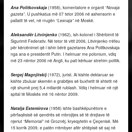
Ana Politkovskaja
(1958), komentatore e organit
“Novaja
gazeta”.
U pushkatua më 07 tetor 2006 në ashensorin e
pallatit të vet, në rrugën
“Lesnaja”
në Moskë.
Aleksandër Litvinjenko
(1962), ish-kolonel i Shërbimit të
Sigurimit Federativ. Në tetor të vitit 2006, Litvinjenko rrëfeu
për kërcënimet që i ishin bërë gazetares Ana Politkovskaja
nga ana e presidentit Putin. I helmuar me polonium, vdiq
më 23 nëntor 2006 në Angli, ku pati kërkuar strehim politik.
Sergej Magnjitskij
(1972), jurist. Ai kishte deklaruar se
kishte zbuluar skemën e grabitjes së buxhetit të shtetit në
një shumë prej 5,4 miliardë rublash. Vdiq i helmuar në një
spital të Moskës më 16 nëntor 2009.
Natalja Estemirova
(1958) ishte bashkëpunëtore e
përfaqësisë së qendrës së mbrojtjes së të drejtave të
njeriut
“Memorial”
në Groznëj, kryeqytetin e Çeçenisë. Më
15 korrik 2009, e patën rrëmbyer afër shtëpisë së saj në