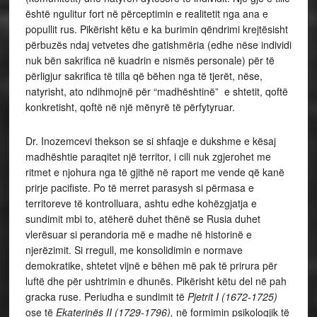
është ngulitur fort në përceptimin e realitetit nga ana e
popullit rus. Pikërisht këtu e ka burimin qëndrimi krejtësisht
përbuzës ndaj vetvetes dhe gatishmëria (edhe nëse individi
nuk bën sakrifica në kuadrin e nismës personale) për të
përligjur sakrifica të tilla që bëhen nga të tjerët, nëse,
natyrisht, ato ndihmojnë për “madhështinë” e shtetit, qoftë
konkretisht, qoftë në një mënyrë të përfytyruar.
Dr. Inozemcevi thekson se si shfaqje e dukshme e kësaj
madhështie paraqitet një territor, i cili nuk zgjerohet me
ritmet e njohura nga të gjithë në raport me vende që kanë
prirje pacifiste. Po të merret parasysh si përmasa e
territoreve të kontrolluara, ashtu edhe kohëzgjatja e
sundimit mbi to, atëherë duhet thënë se Rusia duhet
vlerësuar si perandoria më e madhe në historinë e
njerëzimit. Si rregull, me konsolidimin e normave
demokratike, shtetet vijnë e bëhen më pak të prirura për
luftë dhe për ushtrimin e dhunës. Pikërisht këtu del në pah
gracka ruse. Periudha e sundimit të
Pjetrit I (1672-1725)
ose të
Ekaterinës II (1729-1796),
në formimin psikologjik të