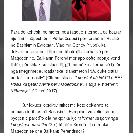
Para do kohësh, në njërën nga faqet e internetit, qe botuar
njoftimi i mëposhtëm:“Përfaqësuesi i përhershëm i Rusisë
në Bashkimin Evropian, Vladimir Çizhov (1953), ka
deklaruar se vendi i tij mund të ofrojë alternativë për
Maqedoninë, Ballkanin Perëndimor apo qoftë ndonjë vend
tjetër, për shkak se, sipas tij, gjithmonë ka alternativë tjetër
nga integrimet euroatlantike, transmeton INA, duke cituar
portalin euroaktiv” (Citohet sipas:
“Integrimi në NATO e BE?
Rusia ka tjetër ofertë për Maqedoninë”.
Faqja e internetit
“Përqasje”.
06 maj 2017).
Kur lexuesi objektiv njihet me këtë deklaratë të
ambasadorit rus në Bashkimin Evropian, vetvetiu, shtron
pyetjen e parë:Po cila na qenka kjo
“alternativa tjetër nga
integrimet euroatlantike”,
të cilën Kremlini ia ofruaka
Maqedonisë dhe Ballkanit Perëndimor?