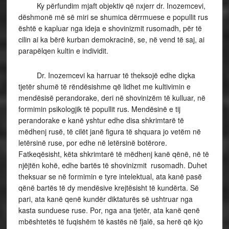
Ky përfundim mjaft objektiv që nxjerr dr. Inozemcevi,
dëshmonë më së miri se shumica dërrmuese e popullit rus
është e kapluar nga ideja e shovinizmit rusomadh, për të
cilin ai ka bërë kurban demokracinë, se, në vend të saj, ai
parapëlqen kultin e individit.
Dr. Inozemcevi ka harruar të theksojë edhe diçka
tjetër shumë të rëndësishme që lidhet me kultivimin e
mendësisë perandorake, deri në shovinizëm të kulluar, në
formimin psikologjik të popullit rus. Mendësinë e tij
perandorake e kanë yshtur edhe disa shkrimtarë të
mëdhenj rusë, të cilët janë figura të shquara jo vetëm në
letërsinë ruse, por edhe në letërsinë botërore.
Fatkeqësisht, këta shkrimtarë të mëdhenj kanë qënë, në të
njëjtën kohë, edhe bartës të shovinizmit rusomadh. Duhet
theksuar se në formimin e tyre intelektual, ata kanë pasë
qënë bartës të dy mendësive krejtësisht të kundërta. Së
pari, ata kanë qenë kundër diktaturës së ushtruar nga
kasta sunduese ruse. Por, nga ana tjetër, ata kanë qenë
mbështetës të fuqishëm të kastës në fjalë, sa herë që kjo