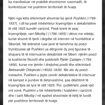
ka manifestuar në praktikë shovinizmin rusomadh, të
konkretizuar me pushtime territoresh të huaja.
Njëri nga këta shkrimtarë shovinist ka qenë
Pushkini (1799-
1837),
i cili ka pasë mbështetur kryengritjen e dekabristëve
të vitit 1825 kundër carizmit. Pesë krerë të asaj
kryengritjeje, cari
Nikollaj I (1796-1855)
i dënoi me vdekje,
kurse shumë të tjerë i degdisi në internim në humbëtirat e
Siberisë. Në letërsinë ruse janë të famshme dy poezi
frymëzuese që Pushkini ua dërgonte dy prej figurave të
shquara të të internuarve dekabristë në Siberi: njërën poezi
ia kushtonte filozofit dhe publicistit
Pjetër Çadajev (1794-
1856)
, kurse me tjetrën i drejtohej poetit dhe shkrimtarit
Aleksandër Odojevski (18022-1839).
Me ato dy poezi-
mesazhe, Pushkini u jepte zemër dekabristëve të internuar
në kampet e punëve të detyrueshme, pas dështimit të
kryengritjes së tyre të vitit 1825. Por, çuditërisht, pesë vjet
më vonë, Pushkini u bë mbështetës i fuqishëm i carizmit
dhe i carit
Nikollaj I
në epshet shoviniste të këtij të fundit
për pushtime territoresh të huaja.