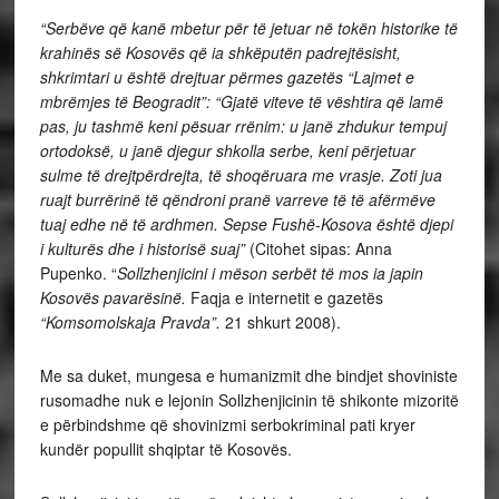
“Serbëve që kanë mbetur për të jetuar në tokën historike të
krahinës së Kosovës që ia shkëputën padrejtësisht,
shkrimtari u është drejtuar përmes gazetës “Lajmet e
mbrëmjes të Beogradit”: “Gjatë viteve të vështira që lamë
pas, ju tashmë keni pësuar rrënim: u janë zhdukur tempuj
ortodoksë, u janë djegur shkolla serbe, keni përjetuar
sulme të drejtpërdrejta, të shoqëruara me vrasje. Zoti jua
ruajt burrërinë të qëndroni pranë varreve të të afërmëve
tuaj edhe në të ardhmen. Sepse Fushë-Kosova është djepi
i kulturës dhe i historisë suaj”
(Citohet sipas: Anna
Pupenko. “
Sollzhenjicini i mëson serbët të mos ia japin
Kosovës pavarësinë.
Faqja e internetit e gazetës
“Komsomolskaja Pravda”.
21 shkurt 2008).
Me sa duket, mungesa e humanizmit dhe bindjet shoviniste
rusomadhe nuk e lejonin Sollzhenjicinin të shikonte mizoritë
e përbindshme që shovinizmi serbokriminal pati kryer
kundër popullit shqiptar të Kosovës.