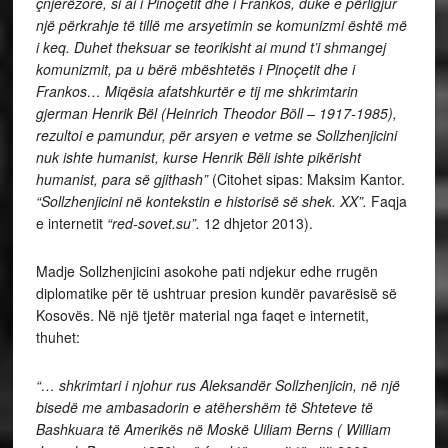
çnjerëzore, si ai i Pinoçetit dhe i Frankos, duke e përligjur
një përkrahje të tillë me arsyetimin se komunizmi është më
i keq. Duhet theksuar se teorikisht ai mund t’i shmangej
komunizmit, pa u bërë mbështetës i Pinoçetit dhe i
Frankos… Miqësia afatshkurtër e tij me shkrimtarin
gjerman Henrik Bël (
Heinrich Theodor Böll – 1917-1985)
,
rezultoi e pamundur, për arsyen e vetme se Sollzhenjicini
nuk ishte humanist, kurse Henrik Bëli ishte pikërisht
humanist, para së gjithash”
(Citohet sipas: Maksim Kantor.
“Sollzhenjicini në kontekstin e historisë së shek. XX”.
Faqja
e internetit
“red-sovet.su”.
12 dhjetor 2013).
Madje Sollzhenjicini asokohe pati ndjekur edhe rrugën
diplomatike për të ushtruar presion kundër pavarësisë së
Kosovës. Në një tjetër material nga faqet e internetit,
thuhet:
“… shkrimtari i njohur rus Aleksandër Sollzhenjicin, në një
bisedë me ambasadorin e atëhershëm të Shteteve të
Bashkuara të Amerikës në Moskë Uiliam Berns (
William