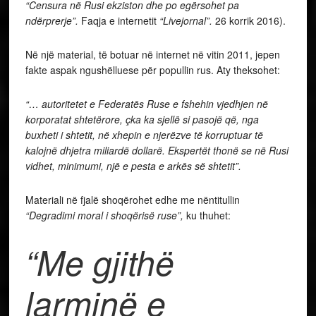
“Censura në Rusi ekziston dhe po egërsohet pa
ndërprerje”.
Faqja e internetit
“Livejornal”.
26 korrik 2016).
Në një material, të botuar në internet në vitin 2011, jepen
fakte aspak ngushëlluese për popullin rus. Aty theksohet:
“… autoritetet e Federatës Ruse e fshehin vjedhjen në
korporatat shtetërore, çka ka sjellë si pasojë që, nga
buxheti i shtetit, në xhepin e njerëzve të korruptuar të
kalojnë dhjetra miliardë dollarë. Ekspertët thonë se në Rusi
vidhet, minimumi, një e pesta e arkës së shtetit”.
Materiali në fjalë shoqërohet edhe me nëntitullin
“Degradimi moral i shoqërisë ruse”,
ku thuhet:
“Me gjithë
larminë e