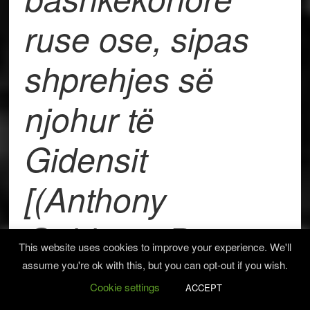
ruse ose, sipas
shprehjes së
njohur të
Gidensit
[(
Anthony
Giddens
, Baron
This website uses cookies to improve your experience. We'll
–
Giddens
1938)
assume you're ok with this, but you can opt-out if you wish.
Cookie settings
ACCEPT