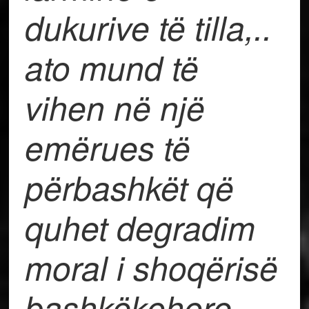
dukurive të tilla,..
ato mund të
vihen në një
emërues të
përbashkët që
quhet degradim
moral i shoqërisë
bashkëkohore