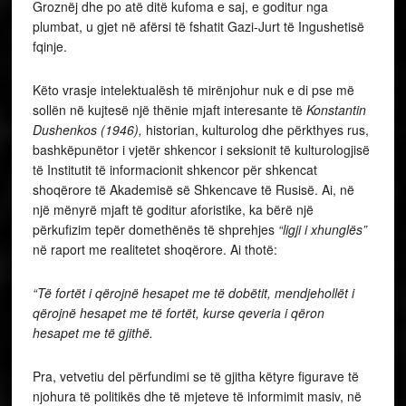
Groznëj dhe po atë ditë kufoma e saj, e goditur nga
plumbat, u gjet në afërsi të fshatit Gazi-Jurt të Ingushetisë
fqinje.
Këto vrasje intelektualësh të mirënjohur nuk e di pse më
sollën në kujtesë një thënie mjaft interesante të
Konstantin
Dushenkos (1946),
historian, kulturolog dhe përkthyes rus,
bashkëpunëtor i vjetër shkencor i seksionit të kulturologjisë
të Institutit të informacionit shkencor për shkencat
shoqërore të Akademisë së Shkencave të Rusisë. Ai, në
një mënyrë mjaft të goditur aforistike, ka bërë një
përkufizim tepër domethënës të shprehjes
“ligji i xhunglës”
në raport me realitetet shoqërore. Ai thotë:
“Të fortët i qërojnë hesapet me të dobëtit, mendjehollët i
qërojnë hesapet me të fortët, kurse qeveria i qëron
hesapet me të gjithë.
Pra, vetvetiu del përfundimi se të gjitha këtyre figurave të
njohura të politikës dhe të mjeteve të informimit masiv, në