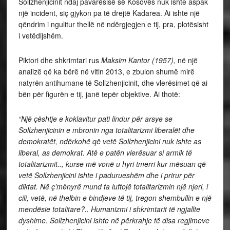
Sollzhenjicinit ndaj pavarësisë së Kosovës nuk ishte aspak
një incident, siç gjykon pa të drejtë Kadarea. Ai ishte një
qëndrim i ngulitur thellë në ndërgjegjen e tij, pra, plotësisht
i vetëdijshëm.
Piktori dhe shkrimtari rus
Maksim Kantor (1957),
në një
analizë që ka bërë në vitin 2013, e zbulon shumë mirë
natyrën antihumane të Sollzhenjicinit, dhe vlerësimet që ai
bën për figurën e tij, janë tepër objektive. Ai thotë:
“Një çështje e koklavitur pati lindur për arsye se
Sollzhenjicinin e mbronin nga totalitarizmi liberalët dhe
demokratët, ndërkohë që vetë Sollzhenjicini nuk ishte as
liberal, as demokrat. Atë e patën vlerësuar si armik të
totalitarizmit.., kurse më vonë u hyri tmerri kur mësuan që
vetë Sollzhenjicini ishte i padurueshëm dhe i prirur për
diktat. Në ç’mënyrë mund ta luftojë totalitarizmin një njeri, i
cili, vetë, në thelbin e bindjeve të tij, tregon shembullin e një
mendësie totalitare?.. Humanizmi i shkrimtarit të ngjallte
dyshime. Sollzhenjicini ishte në përkrahje të disa regjimeve