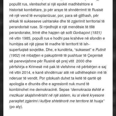
popullit rus, vlerësohet si një epokë madhështore e
historisë kombëtare, jo për arsye të shndërrimit të Rusisë
në një vend të evropianizuar, por, para së gjithash, për
shkak të sukseseve ushtarake dhe të zgjerimit territorial të
perandorisë ruse. Si rrjedhojë e një mendësie të tillë
perandorake, lirinë dhe hapjen që solli
Gorbaçovi (1931)
në vitin 1985, populli rus e hodhi pas krahëve në sfondin e
humbjes së një pjese të madhe të territorit të ish-
superfuqisë sovjetike. Dhe, e kundërta, “sukseset” e
Putinit
(1952)
në mbajtjen e pakuptimtë të pushtuar të Çeçenisë
së panevojshme për Rusinë që prej vitit 2000 dhe
përfshirja e Krimesë më pak të vlefshme në përbërjen e saj
në vitin 2014, e kanë shndërruar atë në udhëheqësin më të
nderuar të vendit. Por çdokush duhet ta ketë të qartë që
apologjia e dhunës dhe e agresionit nuk mund të
kombinohet me demokracinë. Sepse
“demokracia është e
rrezikuar skajshmërisht në një sistem, ku si vlerë kryesore
paraqitet zgjerimi i kufijve shtetërorë me territore të huaja”
(po aty)
.