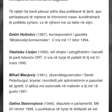
Të njëjtin fat kanë pësuar edhe disa politikanë të tjerë, apo
përfaqësues të mjeteve të informimit masiv, kundërshtarë
të politikës zyrtare. Le të njihemi me ca fakte në vijim.
Dmitri Hollodov
(1967), korrespondent i gazetës
“Moskovskij komsomolec”.
U vra më 17 tetor 1994.
Vladislav Listjev
(1956), ish-drejtor i përgjithshëm i kanalit
të parë televiziv ORT. U vra në hyrje të pallatit të tij më 01
mars 1995.
Mihail Manjeviç
(1961), zëvendësguvernator i Sankt-
Peterburgut, kryetar i komitetit për administrimin e pasurisë
së qytetit. U qëllua me automatik në makinën e tij më 18
gusht 1997.
Galina Starovojtova
(1946), deputete e parlamentit. Më
20 nëntor 1998, u pushkatua në hyrje të shtëpisë së vet.