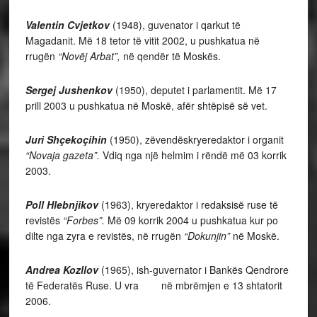
Valentin Cvjetkov
(1948), guvenator i qarkut të
Magadanit. Më 18 tetor të vitit 2002, u pushkatua në
rrugën
“Novëj Arbat”,
në qendër të Moskës.
Sergej Jushenkov
(1950), deputet i parlamentit. Më 17
prill 2003 u pushkatua në Moskë, afër shtëpisë së vet.
Juri Shçekoçihin
(1950), zëvendëskryeredaktor i organit
“Novaja gazeta”.
Vdiq nga një helmim i rëndë më 03 korrik
2003.
Poll Hlebnjikov
(1963), kryeredaktor i redaksisë ruse të
revistës
“Forbes”.
Më 09 korrik 2004 u pushkatua kur po
dilte nga zyra e revistës, në rrugën
“Dokunjin”
në Moskë.
Andrea Kozllov
(1965), ish-guvernator i Bankës Qendrore
të Federatës Ruse. U vra
në mbrëmjen e 13 shtatorit
2006.