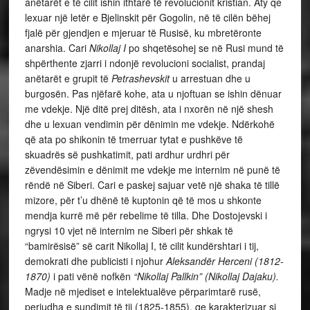
anëtarët e të cilit ishin ithtarë të revolucionit kristian. Aty qe
lexuar një letër e Bjelinskit për Gogolin, në të cilën bëhej
fjalë për gjendjen e mjeruar të Rusisë, ku mbretëronte
anarshia. Cari
Nikollaj I
po shqetësohej se në Rusi mund të
shpërthente zjarri i ndonjë revolucioni socialist, prandaj
anëtarët e grupit të
Petrashevskit
u arrestuan dhe u
burgosën. Pas njëfarë kohe, ata u njoftuan se ishin dënuar
me vdekje. Një ditë prej ditësh, ata i nxorën në një shesh
dhe u lexuan vendimin për dënimin me vdekje. Ndërkohë
që ata po shikonin të tmerruar tytat e pushkëve të
skuadrës së pushkatimit, pati ardhur urdhri për
zëvendësimin e dënimit me vdekje me internim në punë të
rëndë në Siberi. Cari e paskej sajuar vetë një shaka të tillë
mizore, për t’u dhënë të kuptonin që të mos u shkonte
mendja kurrë më për rebelime të tilla. Dhe Dostojevski i
ngrysi 10 vjet në internim ne Siberi për shkak të
“bamirësisë” së carit Nikollaj I, të cilit kundërshtari i tij,
demokrati dhe publicisti i njohur
Aleksandër Herceni (1812-
1870)
i pati vënë nofkën
“Nikollaj Pallkin” (Nikollaj Dajaku).
Madje në mjediset e intelektualëve përparimtarë rusë,
periudha e sundimit të tij (1825-1855), qe karakterizuar si