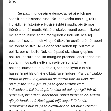
tyre.
Së pari,
mungesën e demokracisë ai e lidh me
specifikën e historisë ruse. Në këndvështrimin e tij, roli i
individit në historinë e Rusisë është i madh, për të mos
thënë shumë i madh. Gjatë shekujve, vendi personifikohej
me shtetin, kurse shteti me figurën e individit. Kësisoj
pushteti i sovranit nuk vihej në diskutim asnjëherë në raport
me forcat politike. Ai ka qenë tërë kohën një pushtet jo
politik, por simbolik. Nuk kanë pasë ekzistuar grupime
politike konkurruese, ka munguar presioni i oborrtarisë mbi
sovranin. Kjo pati sjellë si pasojë personalizimin e
paimagjinueshëm të pushtetit, shembëlltyrat e të cilit
haseshin në historinë e diktaturave lindore. Prandaj “
cilatdo
forma të jashtme qytetërimi që merrte politika ruse, ajo,
gjatë gjithë shekujve, ka pasë qenë vërtitur rreth
individëve… Cili është përfundimi që del nga kjo? Për të
qenë skajshmërisht i ndershëm, duhet thënë se del vetëm
një përfundim: në Rusi, gjatë mijëvjeçarit të fundit,
demokracia nuk ka pasë ekzistuar dhe sot nuk ekziston”.