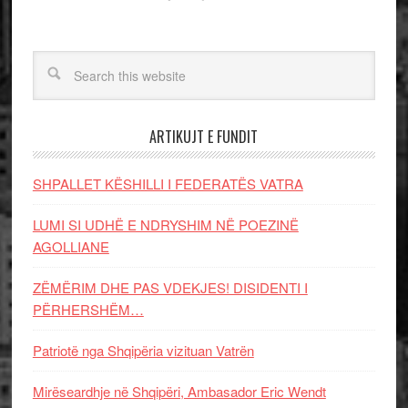
ARTIKUJT E FUNDIT
SHPALLET KËSHILLI I FEDERATËS VATRA
LUMI SI UDHË E NDRYSHIM NË POEZINË
AGOLLIANE
ZËMËRIM DHE PAS VDEKJES! DISIDENTI I
PËRHERSHËM…
Patriotë nga Shqipëria vizituan Vatrën
Mirëseardhje në Shqipëri, Ambasador Eric Wendt