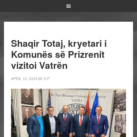
Shaqir Totaj, kryetari i
Komunës së Prizrenit
vizitoi Vatrën
APRIL 10, 2024
BY
S P