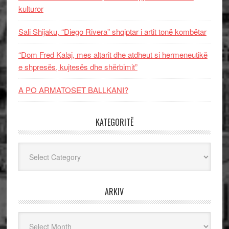
kulturor
Sali Shijaku, “Diego Rivera” shqiptar i artit tonë kombëtar
“Dom Fred Kalaj, mes altarit dhe atdheut si hermeneutikë
e shpresës, kujtesës dhe shërbimit”
A PO ARMATOSET BALLKANI?
KATEGORITË
Kategoritë
ARKIV
Arkiv