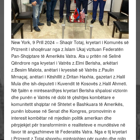
New York, 9 Prill 2024 – Shaqir Totaj, kryetari i Komunës së
Prizrenit i shoqëruar nga z.Islam Ukaj vizituan Federatën
Pan-Shqiptare të Amerikës Vatra. Ata u pritën në Selinë
Qëndrore nga kryetari i Vatrës z.Elmi Berisha, arkëtari
z.Besim Malota, anëtari i kryesisë së Vatrës z.Paulin
Mrnaçaj, anëtari i Këshillit z.Dritan Haxhia, gazetari z.Halil
Mula dhe ish-deputeti i Kuvendit të Kosovës z.Halil Ahmeti.
Në fjalën e
mirëseardhjes kryetari Berisha shpalosi vizionin
dhe punën e Vatrës në dobi të çështjes kombëtare e
komunitetit shqiptar në Shtetet e Bashkuara të Amerikës,
punën lobuese në Senat dhe Kongres, promovimin e
interesit kombëtar në mjedisin politik amerikan dhe
përpjekjet për transformimin e realiteteve e mundësive në
favor të angazhimeve të Federatës Vatra. Nga e tij kryetari
i Prizrenit z.Totaj shprehu mirënjohjen për punën dhe rolin