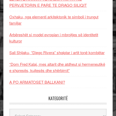
PERVJETORIN E PARE TE DRAGO SILIQIT
Oxhaku, nga elementi arkitektonik te simboli i trungut
familjar
Arbëreshët si model evropian i mbrojtjes së identitetit
kulturor
Sali Shijaku, “Diego Rivera” shqiptar i artit tonë kombëtar
“Dom Fred Kalaj, mes altarit dhe atdheut si hermeneutikë
e shpresës, kujtesës dhe shërbimit”
A PO ARMATOSET BALLKANI?
KATEGORITË
Kategoritë