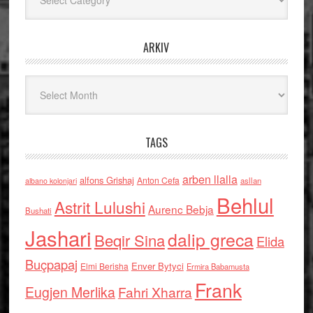
ARKIV
Arkiv
TAGS
arben llalla
alfons Grishaj
Anton Cefa
asllan
albano kolonjari
Behlul
Astrit Lulushi
Aurenc Bebja
Bushati
Jashari
dalip greca
Beqir Sina
Elida
Buçpapaj
Enver Bytyci
Elmi Berisha
Ermira Babamusta
Frank
Eugjen Merlika
Fahri Xharra