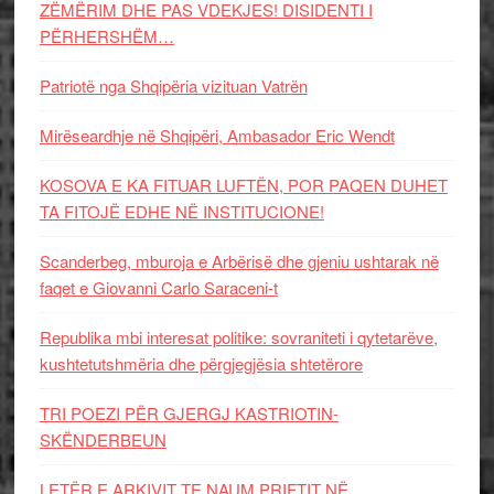
ZËMËRIM DHE PAS VDEKJES! DISIDENTI I
PËRHERSHËM…
Patriotë nga Shqipëria vizituan Vatrën
Mirëseardhje në Shqipëri, Ambasador Eric Wendt
KOSOVA E KA FITUAR LUFTËN, POR PAQEN DUHET
TA FITOJË EDHE NË INSTITUCIONE!
Scanderbeg, mburoja e Arbërisë dhe gjeniu ushtarak në
faqet e Giovanni Carlo Saraceni-t
Republika mbi interesat politike: sovraniteti i qytetarëve,
kushtetutshmëria dhe përgjegjësia shtetërore
TRI POEZI PËR GJERGJ KASTRIOTIN-
SKËNDERBEUN
LETËR E ARKIVIT TE NAUM PRIFTIT NË