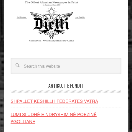
ARTIKUJT E FUNDIT
SHPALLET KËSHILLI I FEDERATËS VATRA
LUMI SI UDHË E NDRYSHIM NË POEZINË
AGOLLIANE