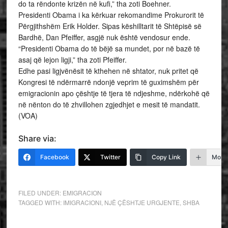
do ta rëndonte krizën në kufi,” tha zoti Boehner.
Presidenti Obama i ka kërkuar rekomandime Prokurorit të
Përgjithshëm Erik Holder. Sipas këshilltarit të Shtëpisë së
Bardhë, Dan Pfeiffer, asgjë nuk është vendosur ende.
“Presidenti Obama do të bëjë sa mundet, por në bazë të
asaj që lejon ligji,” tha zoti Pfeiffer.
Edhe pasi ligjvënësit të kthehen në shtator, nuk pritet që
Kongresi të ndërmarrë ndonjë veprim të guximshëm për
emigracionin apo çështje të tjera të ndjeshme, ndërkohë që
në nënton do të zhvillohen zgjedhjet e mesit të mandatit.
(VOA)
Share via:
Facebook
Twitter
Copy Link
More
FILED UNDER:
EMIGRACION
TAGGED WITH:
IMIGRACIONI
,
NJË ÇËSHTJE URGJENTE
,
SHBA