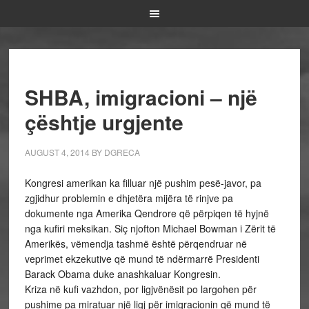
SHBA, imigracioni – një
çështje urgjente
AUGUST 4, 2014
BY
DGRECA
Kongresi amerikan ka filluar një pushim pesë-javor, pa
zgjidhur problemin e dhjetëra mijëra të rinjve pa
dokumente nga Amerika Qendrore që përpiqen të hyjnë
nga kufiri meksikan. Siç njofton Michael Bowman i Zërit të
Amerikës, vëmendja tashmë është përqendruar në
veprimet ekzekutive që mund të ndërmarrë Presidenti
Barack Obama duke anashkaluar Kongresin.
Kriza në kufi vazhdon, por ligjvënësit po largohen për
pushime pa miratuar një ligj për imigracionin që mund të