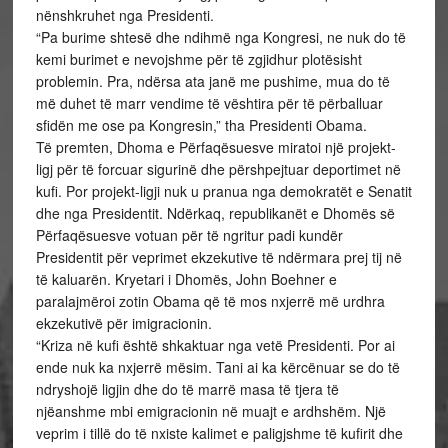
nënshkruhet nga Presidenti.
“Pa burime shtesë dhe ndihmë nga Kongresi, ne nuk do të
kemi burimet e nevojshme për të zgjidhur plotësisht
problemin. Pra, ndërsa ata janë me pushime, mua do të
më duhet të marr vendime të vështira për të përballuar
sfidën me ose pa Kongresin,” tha Presidenti Obama.
Të premten, Dhoma e Përfaqësuesve miratoi një projekt-
ligj për të forcuar sigurinë dhe përshpejtuar deportimet në
kufi. Por projekt-ligji nuk u pranua nga demokratët e Senatit
dhe nga Presidentit. Ndërkaq, republikanët e Dhomës së
Përfaqësuesve votuan për të ngritur padi kundër
Presidentit për veprimet ekzekutive të ndërmara prej tij në
të kaluarën. Kryetari i Dhomës, John Boehner e
paralajmëroi zotin Obama që të mos nxjerrë më urdhra
ekzekutivë për imigracionin.
“Kriza në kufi është shkaktuar nga vetë Presidenti. Por ai
ende nuk ka nxjerrë mësim. Tani ai ka kërcënuar se do të
ndryshojë ligjin dhe do të marrë masa të tjera të
njëanshme mbi emigracionin në muajt e ardhshëm. Një
veprim i tillë do të nxiste kalimet e paligjshme të kufirit dhe