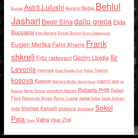
Behlul
Astrit Lulushi
Aurenc Bebja
Bushati
Jashari
dalip greca
Beqir Sina
Elida
Buçpapaj
Enver Bytyci
Elmi Berisha
Ermira Babamusta
Frank
Eugjen Merlika
Fahri Xharra
shkreli
Ilir
Gezim Llojdia
Fritz radovani
Levonja
Interviste
Kolec Traboini
Keze Kozeta Zylo
kosova
Kosove
nderroi jete
Marjana Bulku
ne
Murat Gecaj
Rafaela Prifti
Rafael
Nene Tereza
Kosove
presidenti Nishani
Floqi
Raimonda Moisiu
Ramiz Lushaj
reshat kripa
Sadik Elshani
Sokol
Shefqet Kercelli
shqiperia
shqiptaret
SHBA
Paja
Vatra
Visar Zhiti
Thaci