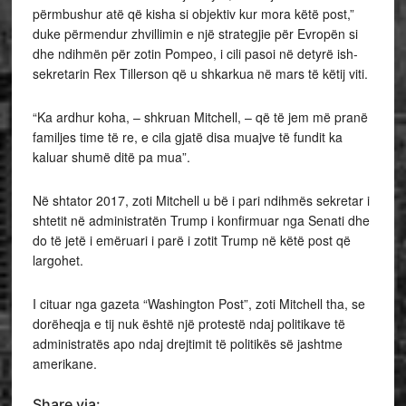
përmbushur atë që kisha si objektiv kur mora këtë post,”
duke përmendur zhvillimin e një strategjie për Evropën si
dhe ndihmën për zotin Pompeo, i cili pasoi në detyrë ish-
sekretarin Rex Tillerson që u shkarkua në mars të këtij viti.
“Ka ardhur koha, – shkruan Mitchell, – që të jem më pranë
familjes time të re, e cila gjatë disa muajve të fundit ka
kaluar shumë ditë pa mua”.
Në shtator 2017, zoti Mitchell u bë i pari ndihmës sekretar i
shtetit në administratën Trump i konfirmuar nga Senati dhe
do të jetë i emëruari i parë i zotit Trump në këtë post që
largohet.
I cituar nga gazeta “Washington Post”, zoti Mitchell tha, se
dorëheqja e tij nuk është një protestë ndaj politikave të
administratës apo ndaj drejtimit të politikës së jashtme
amerikane.
Share via: