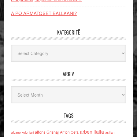
A PO ARMATOSET BALLKANI?
KATEGORITË
Kategoritë
ARKIV
Arkiv
TAGS
arben llalla
alfons Grishaj
Anton Cefa
asllan
albano kolonjari