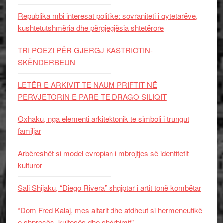
Republika mbi interesat politike: sovraniteti i qytetarëve,
kushtetutshmëria dhe përgjegjësia shtetërore
TRI POEZI PËR GJERGJ KASTRIOTIN-
SKËNDERBEUN
LETËR E ARKIVIT TE NAUM PRIFTIT NË
PERVJETORIN E PARE TE DRAGO SILIQIT
Oxhaku, nga elementi arkitektonik te simboli i trungut
familjar
Arbëreshët si model evropian i mbrojtjes së identitetit
kulturor
Sali Shijaku, “Diego Rivera” shqiptar i artit tonë kombëtar
“Dom Fred Kalaj, mes altarit dhe atdheut si hermeneutikë
e shpresës, kujtesës dhe shërbimit”