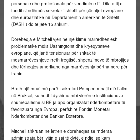
personale dhe profesionale për vendimin e tij. Dita e tij e
fundit si ndihmës sekretar i shtetit për çështjet evropiane
dhe euroaziatike në Departamentin amerikan të Shtetit
(DASH ) do të jetë 15 shkurti.
Dorëheqja e Mitchell vjen në një klimë marrëdhëniesh
problematike midis Uashingtonit dhe kryeqyteteve
evropiane, që janë tensionuar për shkak të
mosmarrëveshjeve rreth tregtisë, shpenzimeve të mbrojtjes
dhe tërheqjes amerikane nga marrëveshja bërthamore për
Iranin.
Rreth një muaj më parë, sekretari Pompeo mbajti një fjalim
në Bruksel, ku hodhi dyshime mbi vlerën e institucioneve
shumëpalëshe si BE-ja apo organizatat ndërkombëtare të
favorizuara nga Evropa, përfshirë Fondin Monetar
Ndërkombëtar dhe Bankën Botërore.
Mitchell shkruan në letrën e dorëheqjes se “ndërsa
administrata bëri vitin e saj të dytë, e ndiej se kam