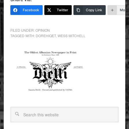
Facebook
Twitter
Copy Link
More
FILED UNDER:
OPINION
TAGGED WITH:
DOREHIQET
,
WESS MITCHELL