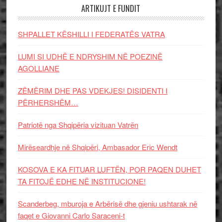
ARTIKUJT E FUNDIT
SHPALLET KËSHILLI I FEDERATËS VATRA
LUMI SI UDHË E NDRYSHIM NË POEZINË
AGOLLIANE
ZËMËRIM DHE PAS VDEKJES! DISIDENTI I
PËRHERSHËM…
Patriotë nga Shqipëria vizituan Vatrën
Mirëseardhje në Shqipëri, Ambasador Eric Wendt
KOSOVA E KA FITUAR LUFTËN, POR PAQEN DUHET
TA FITOJË EDHE NË INSTITUCIONE!
Scanderbeg, mburoja e Arbërisë dhe gjeniu ushtarak në
faqet e Giovanni Carlo Saraceni-t